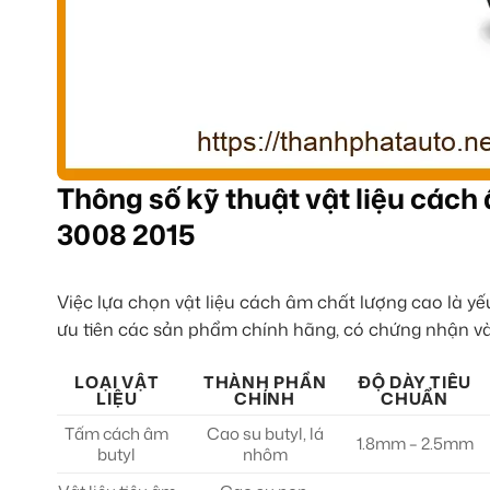
Thông số kỹ thuật vật liệu các
3008 2015
Việc lựa chọn vật liệu cách âm chất lượng cao là y
ưu tiên các sản phẩm chính hãng, có chứng nhận và
LOẠI VẬT
THÀNH PHẦN
ĐỘ DÀY TIÊU
LIỆU
CHÍNH
CHUẨN
Tấm cách âm
Cao su butyl, lá
1.8mm – 2.5mm
butyl
nhôm