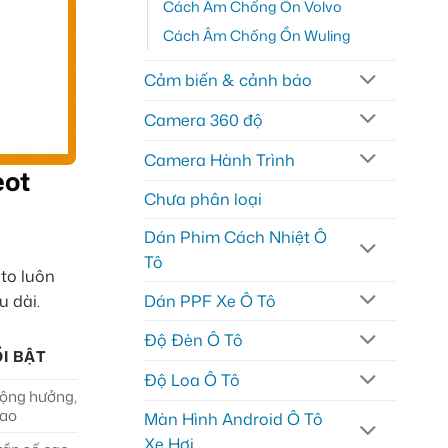
Cách Âm Chống Ồn Volvo
Cách Âm Chống Ồn Wuling
Cảm biến & cảnh báo
Camera 360 độ
Camera Hành Trình
eot
Chưa phân loại
Dán Phim Cách Nhiệt Ô
Tô
uto luôn
Dán PPF Xe Ô Tô
u dài.
Độ Đèn Ô Tô
I BẬT
Độ Loa Ô Tô
cộng hưởng,
cao
Màn Hình Android Ô Tô
Xe Hơi