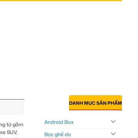
DANH MỤC SẢN PHẨM
Android Box
ọng từ gầm
 xe SUV,
Bọc ghế da