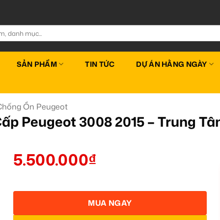
SẢN PHẨM
TIN TỨC
DỰ ÁN HẰNG NGÀY
Chống Ồn Peugeot
ấp Peugeot 3008 2015 – Trung 
5.500.000
₫
MUA NGAY