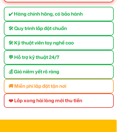
✔️ Hàng chính hãng, có bảo hành
🛠 Quy trình lắp đặt chuẩn
🛠 Kỹ thuật viên tay nghề cao
💬 Hỗ trợ kỹ thuật 24/7
💰 Giá niêm yết rõ ràng
🚚 Miễn phí lắp đặt tận nơi
❤️ Lắp xong hài lòng mới thu tiền