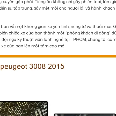
ng xuyên gặp phải. Tiếng ồn không chỉ gây phiền toái, làm g
đến sự tập trung, gây mệt mỏi cho người lái và hành khách
bạn về một không gian xe yên tĩnh, riêng tư và thoải mái. 
biến chiếc xe của bạn thành một “phòng khách di động” đú
và đội ngũ kỹ thuật viên lành nghề tại TPHCM, chúng tôi ca
ái xe của bạn lên một tầm cao mới.