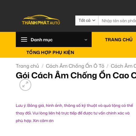
Bỏ
qua
nội
Tìm
kiếm:
dung
Danh mục
TRANG CHỦ
TỔNG HỢP PHỤ KIỆN
Trang chủ
/
Cách Âm Chống Ồn Ô Tô
/
Cách Âm 
Gói Cách Âm Chống Ồn Cao C
Lưu ý: Bảng giá, hình ảnh, thông số kỹ thuật và quà tặng có thể
thay đổi. Vui lòng liên hệ trực tiếp để được tư vấn chính xác và
phù hợp. Xin cảm ơn