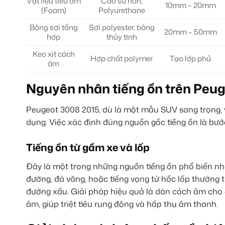
Vật liệu tiêu âm
Cao su non,
10mm – 20mm
(Foam)
Polyurethane
Bông sợi tổng
Sợi polyester, bông
20mm – 50mm
hợp
thủy tinh
Keo xịt cách
Hợp chất polymer
Tạo lớp phủ
âm
Nguyên nhân tiếng ồn trên Peug
Peugeot 3008 2015, dù là một mẫu SUV sang trọng, 
dụng. Việc xác định đúng nguồn gốc tiếng ồn là bướ
Tiếng ồn từ gầm xe và lốp
Đây là một trong những nguồn tiếng ồn phổ biến nhấ
đường, đá văng, hoặc tiếng vọng từ hốc lốp thường 
đường xấu. Giải pháp hiệu quả là dán cách âm cho 4 
âm, giúp triệt tiêu rung động và hấp thụ âm thanh.