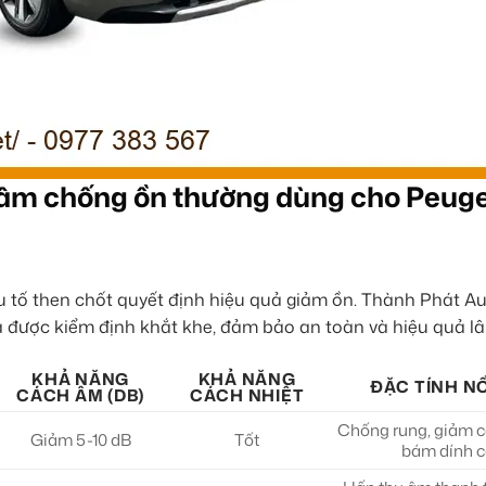
h âm chống ồn thường dùng cho Peug
ếu tố then chốt quyết định hiệu quả giảm ồn. Thành Phát A
 được kiểm định khắt khe, đảm bảo an toàn và hiệu quả lâ
KHẢ NĂNG
KHẢ NĂNG
ĐẶC TÍNH NỔ
CÁCH ÂM (DB)
CÁCH NHIỆT
Chống rung, giảm 
Giảm 5-10 dB
Tốt
bám dính 