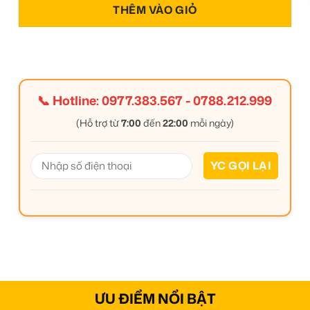
THÊM VÀO GIỎ
📞 Hotline:
0977.383.567
-
0788.212.999
(Hỗ trợ từ
7:00
đến
22:00
mỗi ngày)
ƯU ĐIỂM NỔI BẬT