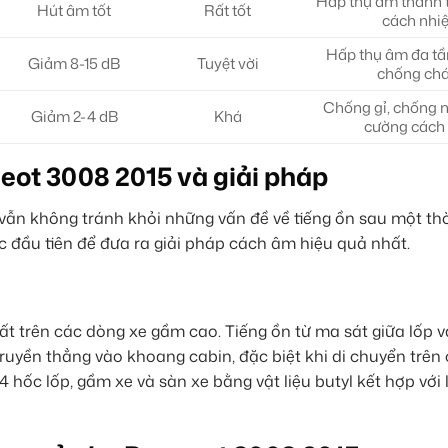
Hấp thụ âm thanh t
Hút âm tốt
Rất tốt
cách nhiệ
Hấp thụ âm đa tần
Giảm 8-15 dB
Tuyệt vời
chống ch
Chống gỉ, chống n
Giảm 2-4 dB
Khá
cường cách
eot 3008 2015 và giải pháp
vẫn không tránh khỏi những vấn đề về tiếng ồn sau một thờ
c đầu tiên để đưa ra giải pháp cách âm hiệu quả nhất.
t trên các dòng xe gầm cao. Tiếng ồn từ ma sát giữa lốp 
truyền thẳng vào khoang cabin, đặc biệt khi di chuyển trên
hốc lốp, gầm xe và sàn xe bằng vật liệu butyl kết hợp với l