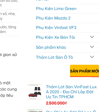
ần số cao,
t
Phụ Kiện Limo Green
 số, nhẹ,
Phụ Kiện Mazda 2
áy
ước, tăng
Phụ Kiện Vinfast VF3
 âm
Phụ Kiện Xe Bán Tải
Sản phẩm khác
i gian sử
Thảm Lót Sàn Ô Tô
SẢN PHẨM MỚI
và mặt
Thảm Lót Sàn VinFast Lux
 các cung
A 2020 - Địa Chỉ Lắp Đặt
ớp tiêu
Uy Tín TPHCM
2.500.000
₫