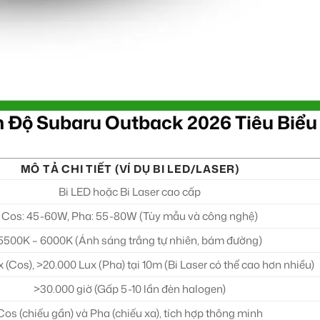
n Độ Subaru Outback 2026 Tiêu Biểu
MÔ TẢ CHI TIẾT (VÍ DỤ BI LED/LASER)
Bi LED hoặc Bi Laser cao cấp
Cos: 45-60W, Pha: 55-80W (Tùy mẫu và công nghệ)
5500K – 6000K (Ánh sáng trắng tự nhiên, bám đường)
 (Cos), >20.000 Lux (Pha) tại 10m (Bi Laser có thể cao hơn nhiều)
>30.000 giờ (Gấp 5-10 lần đèn halogen)
Cos (chiếu gần) và Pha (chiếu xa), tích hợp thông minh