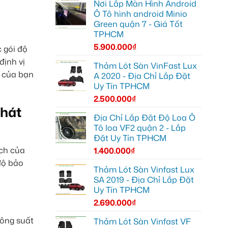
Nơi Lắp Màn Hình Android
Ô Tô hình android Minio
Green quận 7 - Giá Tốt
TPHCM
5.900.000
₫
 gói độ
định vị
Thảm Lót Sàn VinFast Lux
e của bạn
A 2020 - Địa Chỉ Lắp Đặt
Uy Tín TPHCM
2.500.000
₫
Phát
Địa Chỉ Lắp Đặt Độ Loa Ô
Tô loa VF2 quận 2 - Lắp
Đặt Uy Tín TPHCM
ách của
1.400.000
₫
độ bảo
Thảm Lót Sàn Vinfast Lux
SA 2019 - Địa Chỉ Lắp Đặt
Uy Tín TPHCM
2.690.000
₫
công suất
Thảm Lót Sàn Vinfast VF