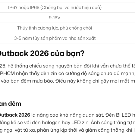
IP67 hoặc IP68 (Chống bụi và nước hiệu quả)
9-16V
Thủy tinh cường lực, phủ chống chói
3-5 năm tùy sản phẩm và nhà sản xuất
 Outback 2026 của bạn?
26, hệ thống chiếu sáng nguyên bản đôi khi vẫn chưa thể t
 TPHCM nhận thấy đèn zin có cường độ sáng chưa đủ mạnh,
ặc vào ban đêm mưa bão. Điều này không chỉ gây mỏi mắt 
 ban đêm
Outback 2026
là nâng cao khả năng quan sát. Đèn Bi LED 
ng kể so với đèn halogen hay LED zin. Ánh sáng trắng tự nh
 ngại vật từ xa, phản ứng kịp thời và giảm căng thẳng khi l