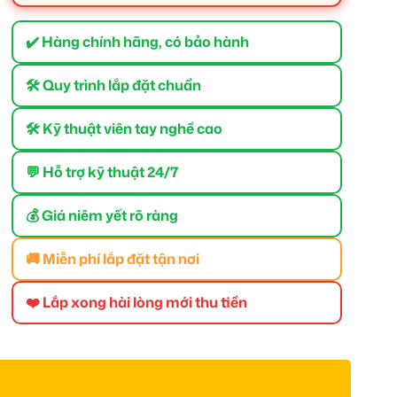
✔️ Hàng chính hãng, có bảo hành
🛠 Quy trình lắp đặt chuẩn
🛠 Kỹ thuật viên tay nghề cao
💬 Hỗ trợ kỹ thuật 24/7
💰 Giá niêm yết rõ ràng
🚚 Miễn phí lắp đặt tận nơi
❤️ Lắp xong hài lòng mới thu tiền