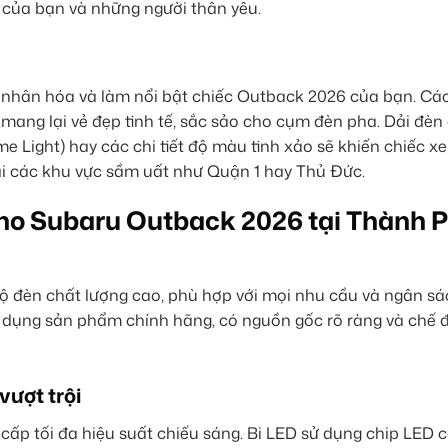
n của bạn và những người thân yêu.
á nhân hóa và làm nổi bật chiếc Outback 2026 của bạn. Các
mang lại vẻ đẹp tinh tế, sắc sảo cho cụm đèn pha. Dải đèn 
e Light) hay các chi tiết độ màu tinh xảo sẽ khiến chiếc x
tại các khu vực sầm uất như Quận 1 hay Thủ Đức.
cho Subaru Outback 2026 tại Thành 
ộ đèn chất lượng cao, phù hợp với mọi nhu cầu và ngân s
 dụng sản phẩm chính hãng, có nguồn gốc rõ ràng và chế 
vượt trội
ấp tối đa hiệu suất chiếu sáng. Bi LED sử dụng chip LED 