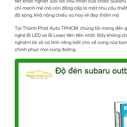
tiết khắc nghiệt. Đối với chủ nhân của chiếc Subar
chỉ mạnh mẽ mà còn đẳng cấp là một nhu cầu thiết 
độ sáng, khả năng chiếu xa hay vẻ đẹp thẩm mỹ.
Tại Thành Phát Auto TPHCM, chúng tôi mang đến g
nghệ Bi LED và Bi Laser tiên tiến nhất. Đây không ch
nghiệm lái và cá tính riêng biệt cho xế cưng của bạ
chinh phục mọi cung đường.