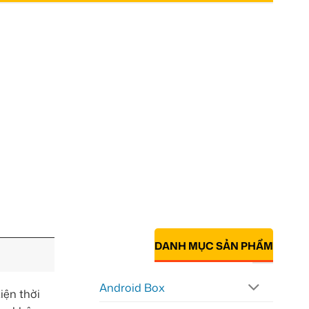
DANH MỤC SẢN PHẨM
Android Box
iện thời