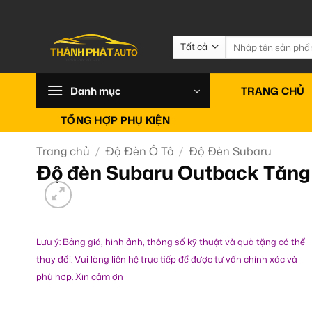
Bỏ
qua
nội
Tìm
kiếm:
dung
Danh mục
TRANG CHỦ
TỔNG HỢP PHỤ KIỆN
Trang chủ
/
Độ Đèn Ô Tô
/
Độ Đèn Subaru
Độ đèn Subaru Outback Tăng
Lưu ý: Bảng giá, hình ảnh, thông số kỹ thuật và quà tặng có thể
thay đổi. Vui lòng liên hệ trực tiếp để được tư vấn chính xác và
phù hợp. Xin cảm ơn