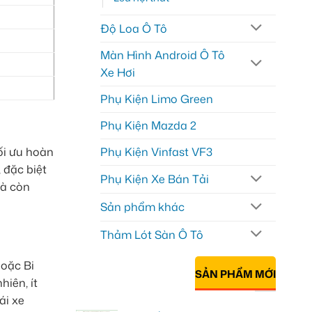
Độ Loa Ô Tô
Màn Hình Android Ô Tô
Xe Hơi
Phụ Kiện Limo Green
Phụ Kiện Mazda 2
ối ưu hoàn
Phụ Kiện Vinfast VF3
 đặc biệt
Phụ Kiện Xe Bán Tải
mà còn
Sản phẩm khác
Thảm Lót Sàn Ô Tô
hoặc Bi
SẢN PHẨM MỚI
iên, ít
ái xe