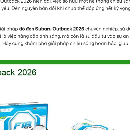
u Outback 2026 hiện đại, việc sở hữu một hệ thống chiếu s
yếu. Đèn nguyên bản đôi khi chưa thể đáp ứng hết kỳ vọn
iải pháp
độ đèn Subaru Outback 2026
chuyên nghiệp, sử 
ỉ là việc nâng cấp ánh sáng, mà còn là sự đầu tư vào sự an 
n. Hãy cùng khám phá giải pháp chiếu sáng hoàn hảo, giúp 