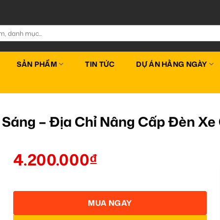
SẢN PHẨM
TIN TỨC
DỰ ÁN HẰNG NGÀY
 Sáng – Địa Chỉ Nâng Cấp Đèn X
4.200.000
₫
MUA NGAY