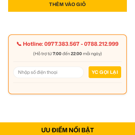
THÊM VÀO GIỎ
📞 Hotline:
0977.383.567
-
0788.212.999
(Hỗ trợ từ
7:00
đến
22:00
mỗi ngày)
ƯU ĐIỂM NỔI BẬT