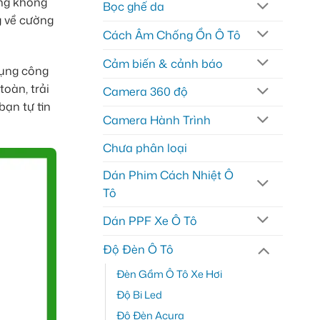
áng không
Bọc ghế da
g về cường
Cách Âm Chống Ồn Ô Tô
Cảm biến & cảnh báo
dụng công
toàn, trải
Camera 360 độ
bạn tự tin
Camera Hành Trình
Chưa phân loại
Dán Phim Cách Nhiệt Ô
Tô
Dán PPF Xe Ô Tô
Độ Đèn Ô Tô
Đèn Gầm Ô Tô Xe Hơi
Độ Bi Led
Độ Đèn Acura