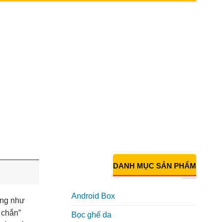
DANH MỤC SẢN PHẨM
Android Box
ũng như
 chắn”
Bọc ghế da