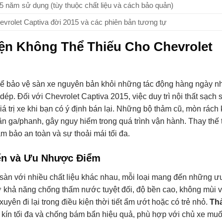
5 năm sử dụng (tùy thuộc chất liệu và cách bảo quản)
evrolet Captiva đời 2015 và các phiên bản tương tự
iện Không Thể Thiếu Cho Chevrolet
t để bảo vệ sàn xe nguyên bản khỏi những tác động hàng ngày n
dép. Đối với Chevrolet Captiva 2015, việc duy trì nội thất sạch
á trị xe khi bạn có ý định bán lại. Những bộ thảm cũ, mòn rách
ân ga/phanh, gây nguy hiểm trong quá trình vận hành. Thay thế 
m bảo an toàn và sự thoải mái tối đa.
iến và Ưu Nhược Điểm
 sàn với nhiều chất liệu khác nhau, mỗi loại mang đến những ư
khả năng chống thấm nước tuyệt đối, độ bền cao, không mùi 
yên đi lại trong điều kiện thời tiết ẩm ướt hoặc có trẻ nhỏ.
Th
hủ kín tối đa và chống bám bẩn hiệu quả, phù hợp với chủ xe mu