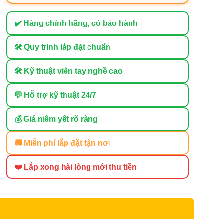
✔️ Hàng chính hãng, có bảo hành
🛠 Quy trình lắp đặt chuẩn
🛠 Kỹ thuật viên tay nghề cao
💬 Hỗ trợ kỹ thuật 24/7
💰 Giá niêm yết rõ ràng
🚚 Miễn phí lắp đặt tận nơi
❤️ Lắp xong hài lòng mới thu tiền