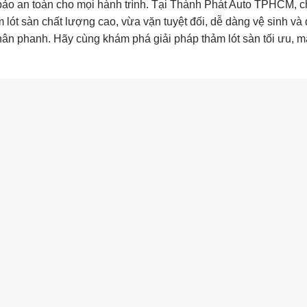
 bảo an toàn cho mọi hành trình. Tại Thành Phát Auto TPHCM, c
lót sàn chất lượng cao, vừa vặn tuyệt đối, dễ dàng vệ sinh và đ
chân phanh. Hãy cùng khám phá giải pháp thảm lót sàn tối ưu, m