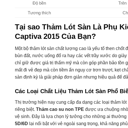
Độ bền
Trên 
Tương thích
Ch
Tại sao Thảm Lót Sàn Là Phụ K
Captiva 2015 Của Bạn?
Một bộ thảm lót sàn chất lượng cao là yếu tố then chố
bùn đất, nước uống đổ ra hay các vết trầy xước do giày 
chỉ giữ được giá trị thẩm mỹ mà còn góp phần bảo tồn gi
mất đi vẻ đẹp mà còn tiềm ẩn nguy cơ trơn trượt, kẹt ch
sàn định kỳ là giải pháp đơn giản nhưng hiệu quả để đả
Các Loại Chất Liệu Thảm Lót Sàn Phổ B
Thị trường hiện nay cung cấp đa dạng các loại thảm lót
riêng biệt.
Thảm cao su non TPE
được ưa chuộng nhờ 
vệ sinh. Đây là lựa chọn lý tưởng cho những ai thường xu
5D/6D
lại nổi bật với vẻ ngoài sang trọng, khả năng p