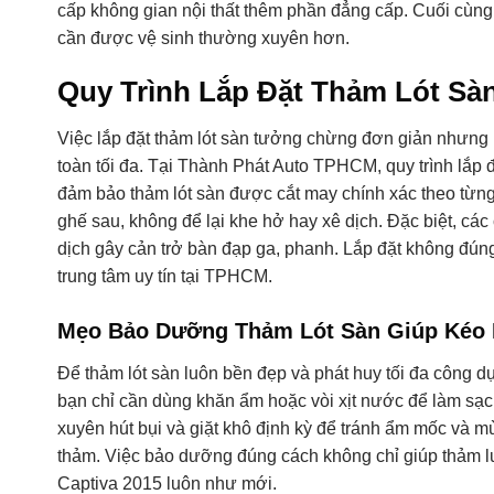
cấp không gian nội thất thêm phần đẳng cấp. Cuối cùng
cần được vệ sinh thường xuyên hơn.
Quy Trình Lắp Đặt Thảm Lót S
Việc lắp đặt thảm lót sàn tưởng chừng đơn giản nhưng 
toàn tối đa. Tại Thành Phát Auto TPHCM, quy trình lắp đ
đảm bảo thảm lót sàn được cắt may chính xác theo từng 
ghế sau, không để lại khe hở hay xê dịch. Đặc biệt, cá
dịch gây cản trở bàn đạp ga, phanh. Lắp đặt không đúng
trung tâm uy tín tại TPHCM.
Mẹo Bảo Dưỡng Thảm Lót Sàn Giúp Kéo D
Để thảm lót sàn luôn bền đẹp và phát huy tối đa công dụ
bạn chỉ cần dùng khăn ẩm hoặc vòi xịt nước để làm sạch
xuyên hút bụi và giặt khô định kỳ để tránh ẩm mốc và m
thảm. Việc bảo dưỡng đúng cách không chỉ giúp thảm luô
Captiva 2015 luôn như mới.