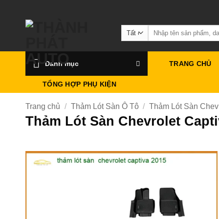
Bỏ
qua
Tìm
nội
kiếm:
dung
Danh mục
TRANG CHỦ
TỔNG HỢP PHỤ KIỆN
Trang chủ
/
Thảm Lót Sàn Ô Tô
/
Thảm Lót Sàn Chevr
Thảm Lót Sàn Chevrolet Capt