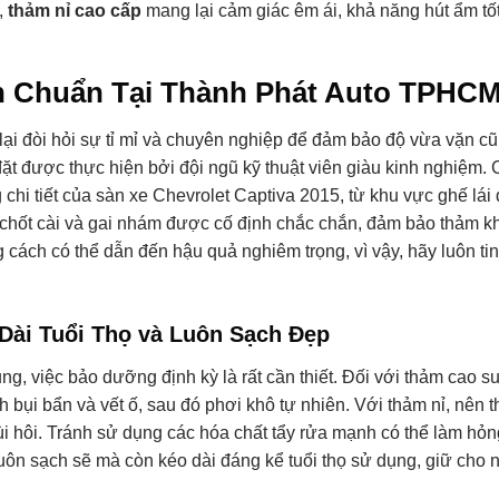
,
thảm nỉ cao cấp
mang lại cảm giác êm ái, khả năng hút ẩm t
àn Chuẩn Tại Thành Phát Auto TPHC
lại đòi hỏi sự tỉ mỉ và chuyên nghiệp để đảm bảo độ vừa vặn c
ặt được thực hiện bởi đội ngũ kỹ thuật viên giàu kinh nghiệm. 
chi tiết của sàn xe Chevrolet Captiva 2015, từ khu vực ghế lái
c chốt cài và gai nhám được cố định chắc chắn, đảm bảo thảm k
 cách có thể dẫn đến hậu quả nghiêm trọng, vì vậy, hãy luôn ti
ài Tuổi Thọ và Luôn Sạch Đẹp
ng, việc bảo dưỡng định kỳ là rất cần thiết. Đối với thảm cao s
 bụi bẩn và vết ố, sau đó phơi khô tự nhiên. Với thảm nỉ, nên
ùi hôi. Tránh sử dụng các hóa chất tẩy rửa mạnh có thể làm hỏng
n sạch sẽ mà còn kéo dài đáng kể tuổi thọ sử dụng, giữ cho nộ