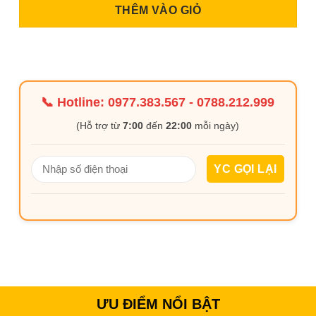
THÊM VÀO GIỎ
📞 Hotline:
0977.383.567
-
0788.212.999
(Hỗ trợ từ
7:00
đến
22:00
mỗi ngày)
ƯU ĐIỂM NỔI BẬT