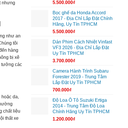
5.500.000
₫
ốt nhưng
Bọc ghế da Honda Accord
2017 - Địa Chỉ Lắp Đặt Chính
M
Hãng, Uy Tín TPHCM
5.500.000
₫
ũng như an
Dán Phim Cách Nhiệt Vinfast
Chúng tôi
VF3 2026 - Địa Chỉ Lắp Đặt
 đến hàng
Uy Tín TPHCM
hông bị xê
3.700.000
₫
n tưởng các
Camera Hành Trình Subaru
Forester 2019 - Trung Tâm
Lắp Đặt Uy Tín TPHCM
700.000
₫
u hoặc da,
Độ Loa Ô Tô Suzuki Ertiga
 thường
2014 - Trung Tâm Độ Loa
 chất liệu
Chính Hãng Uy Tín TPHCM
i thất xe
1.200.000
₫