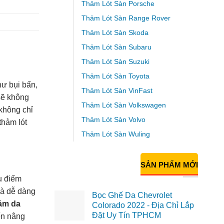
Thảm Lót Sàn Porsche
Thảm Lót Sàn Range Rover
Thảm Lót Sàn Skoda
Thảm Lót Sàn Subaru
Thảm Lót Sàn Suzuki
Thảm Lót Sàn Toyota
hư bụi bẩn,
Thảm Lót Sàn VinFast
 sẽ không
Thảm Lót Sàn Volkswagen
 không chỉ
Thảm Lót Sàn Volvo
thảm lót
Thảm Lót Sàn Wuling
SẢN PHẨM MỚI
u điểm
và dễ dàng
Bọc Ghế Da Chevrolet
ảm da
Colorado 2022 - Địa Chỉ Lắp
Đặt Uy Tín TPHCM
ốn nâng