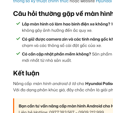
thông số kỹ thuật chính thức
hoặc website
Hyundai
Câu hỏi thường gặp về màn hìn
Lắp màn hình có làm hao bình điện xe không?
M
không gây ảnh hưởng đến ắc quy xe.
Có giữ được camera zin và các tính năng gốc 
chạm và các thông số cài đặt gốc của xe.
Có cần cập nhật phần mềm không?
Sản phẩm h
mới nhất từ nhà sản xuất.
Kết luận
Nâng cấp
màn hình android ô tô
cho
Hyundai Palis
Với đa dạng phân khúc giá, đây chắc chắn là giải 
Bạn cần tư vấn nâng cấp màn hình Android cho 
Liên hệ Hotline: 0977.383.567 – 0909.212.999