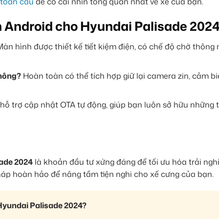
 toàn cầu
để có cái nhìn tổng quan nhất về xe của bạn.
h Android cho Hyundai Palisade 202
àn hình được thiết kế tiết kiệm điện, có chế độ chờ thông
không?
Hoàn toàn có thể tích hợp giữ lại camera zin, cảm bi
ỗ trợ cập nhật OTA tự động, giúp bạn luôn sở hữu những 
ade 2024
là khoản đầu tư xứng đáng để tối ưu hóa trải nghi
pháp hoàn hảo để nâng tầm tiện nghi cho xế cưng của bạn.
Hyundai Palisade 2024?