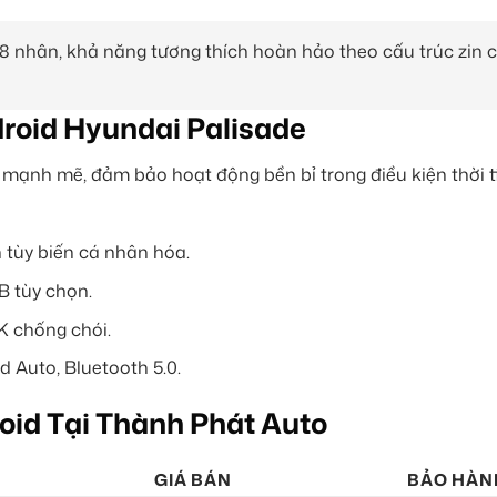
p 8 nhân, khả năng tương thích hoàn hảo theo cấu trúc zin 
roid Hyundai Palisade
ạnh mẽ, đảm bảo hoạt động bền bỉ trong điều kiện thời tiế
n tùy biến cá nhân hóa.
B tùy chọn.
K chống chói.
d Auto, Bluetooth 5.0.
oid Tại Thành Phát Auto
GIÁ BÁN
BẢO HÀN