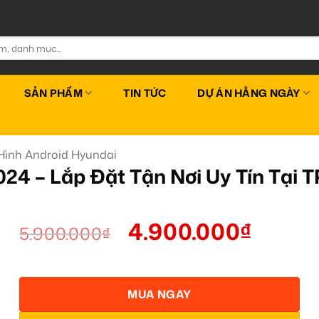
SẢN PHẨM
TIN TỨC
DỰ ÁN HẰNG NGÀY
Hình Android Hyundai
024 – Lắp Đặt Tận Nơi Uy Tín Tại
4.900.000
₫
5.900.000
₫
MUA NGAY