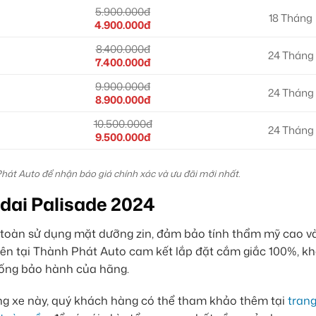
5.900.000đ
18 Tháng
4.900.000đ
8.400.000đ
24 Tháng
7.400.000đ
9.900.000đ
24 Tháng
8.900.000đ
10.500.000đ
24 Tháng
9.500.000đ
Phát Auto để nhận báo giá chính xác và ưu đãi mới nhất.
dai Palisade 2024
toàn sử dụng mặt dưỡng zin, đảm bảo tính thẩm mỹ cao và
viên tại Thành Phát Auto cam kết lắp đặt cắm giắc 100%, k
thống bảo hành của hãng.
ng xe này, quý khách hàng có thể tham khảo thêm tại
trang