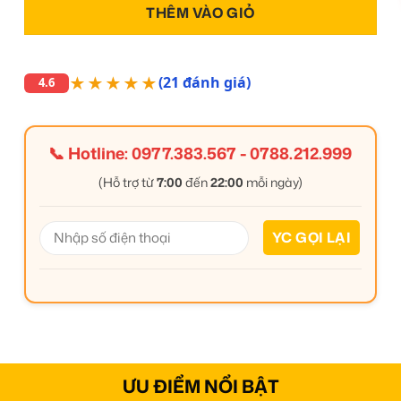
THÊM VÀO GIỎ
★★★★★
(21 đánh giá)
4.6
📞 Hotline:
0977.383.567
-
0788.212.999
(Hỗ trợ từ
7:00
đến
22:00
mỗi ngày)
ƯU ĐIỂM NỔI BẬT