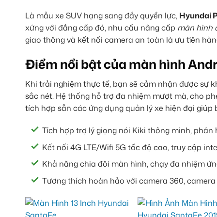
Là mẫu xe SUV hạng sang đầy quyền lực,
Hyundai P
xứng với đẳng cấp đó, nhu cầu nâng cấp
màn hình 
giao thông và kết nối camera an toàn là ưu tiên hàn
Điểm nổi bật của màn hình Andr
Khi trải nghiệm thực tế, bạn sẽ cảm nhận được sự kh
sắc nét. Hệ thống hỗ trợ đa nhiệm mượt mà, cho ph
tích hợp sẵn các ứng dụng quản lý xe hiện đại giúp
Tích hợp trợ lý giọng nói Kiki thông minh, phản
Kết nối 4G LTE/Wifi 5G tốc độ cao, truy cập inte
Khả năng chia đôi màn hình, chạy đa nhiệm ứn
Tương thích hoàn hảo với camera 360, camera l