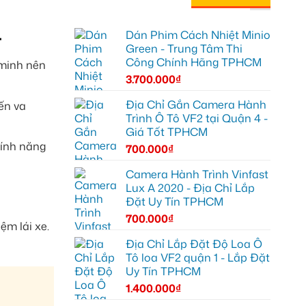
4
Dán Phim Cách Nhiệt Minio
Green - Trung Tâm Thi
Công Chính Hãng TPHCM
 minh nên
3.700.000
₫
Địa Chỉ Gắn Camera Hành
ến va
Trình Ô Tô VF2 tại Quận 4 -
Giá Tốt TPHCM
tính năng
700.000
₫
Camera Hành Trình Vinfast
Lux A 2020 - Địa Chỉ Lắp
Đặt Uy Tín TPHCM
700.000
₫
ệm lái xe.
Địa Chỉ Lắp Đặt Độ Loa Ô
Tô loa VF2 quận 1 - Lắp Đặt
Uy Tín TPHCM
1.400.000
₫