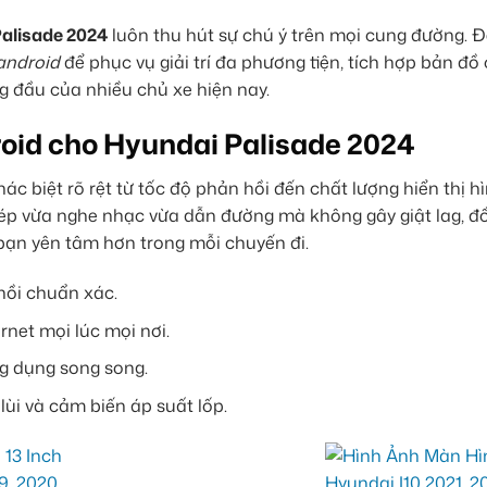
alisade 2024
luôn thu hút sự chú ý trên mọi cung đường. 
android
để phục vụ giải trí đa phương tiện, tích hợp bản đ
g đầu của nhiều chủ xe hiện nay.
oid cho Hyundai Palisade 2024
ác biệt rõ rệt từ tốc độ phản hồi đến chất lượng hiển thị h
ép vừa nghe nhạc vừa dẫn đường mà không gây giật lag, đồ
 bạn yên tâm hơn trong mỗi chuyến đi.
 hồi chuẩn xác.
rnet mọi lúc mọi nơi.
g dụng song song.
ùi và cảm biến áp suất lốp.