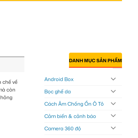
DANH MỤC SẢN PHẨM
Android Box
n chế về
 mà còn
Bọc ghế da
 thông
Cách Âm Chống Ồn Ô Tô
Cảm biến & cảnh báo
Camera 360 độ