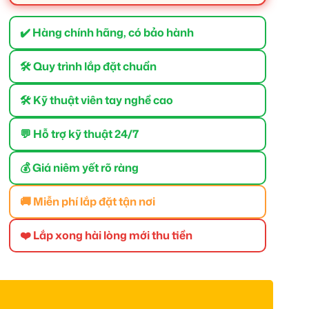
✔️ Hàng chính hãng, có bảo hành
🛠 Quy trình lắp đặt chuẩn
🛠 Kỹ thuật viên tay nghề cao
💬 Hỗ trợ kỹ thuật 24/7
💰 Giá niêm yết rõ ràng
🚚 Miễn phí lắp đặt tận nơi
❤️ Lắp xong hài lòng mới thu tiền