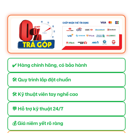
✔️ Hàng chính hãng, có bảo hành
🛠 Quy trình lắp đặt chuẩn
🛠 Kỹ thuật viên tay nghề cao
💬 Hỗ trợ kỹ thuật 24/7
💰 Giá niêm yết rõ ràng