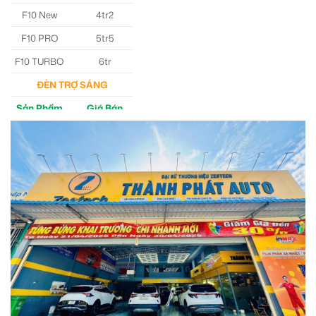
F10 New
4tr2
F10 PRO
5tr5
F10 TURBO
6tr
ĐÈN TRỢ SÁNG
Sản Phẩm
Giá Bán
M30 Ultra
4tr5
Aozoom EX3
5tr