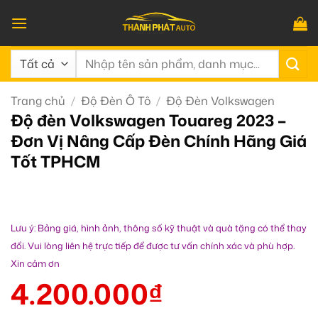
Bỏ
qua
nội
Tìm
dung
kiếm:
Trang chủ
/
Độ Đèn Ô Tô
/
Độ Đèn Volkswagen
Độ đèn Volkswagen Touareg 2023 –
Đơn Vị Nâng Cấp Đèn Chính Hãng Giá
Tốt TPHCM
Lưu ý: Bảng giá, hình ảnh, thông số kỹ thuật và quà tặng có thể thay
đổi. Vui lòng liên hệ trực tiếp để được tư vấn chính xác và phù hợp.
Xin cảm ơn
4.200.000
₫