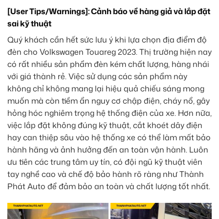
[User Tips/Warnings]: Cảnh báo về hàng giả và lắp đặt
sai kỹ thuật
Quý khách cần hết sức lưu ý khi lựa chọn địa điểm độ
đèn cho Volkswagen Touareg 2023. Thị trường hiện nay
có rất nhiều sản phẩm đèn kém chất lượng, hàng nhái
với giá thành rẻ. Việc sử dụng các sản phẩm này
không chỉ không mang lại hiệu quả chiếu sáng mong
muốn mà còn tiềm ẩn nguy cơ chập điện, cháy nổ, gây
hỏng hóc nghiêm trọng hệ thống điện của xe. Hơn nữa,
việc lắp đặt không đúng kỹ thuật, cắt khoét dây điện
hay can thiệp sâu vào hệ thống xe có thể làm mất bảo
hành hãng và ảnh hưởng đến an toàn vận hành. Luôn
ưu tiên các trung tâm uy tín, có đội ngũ kỹ thuật viên
tay nghề cao và chế độ bảo hành rõ ràng như Thành
Phát Auto để đảm bảo an toàn và chất lượng tốt nhất.