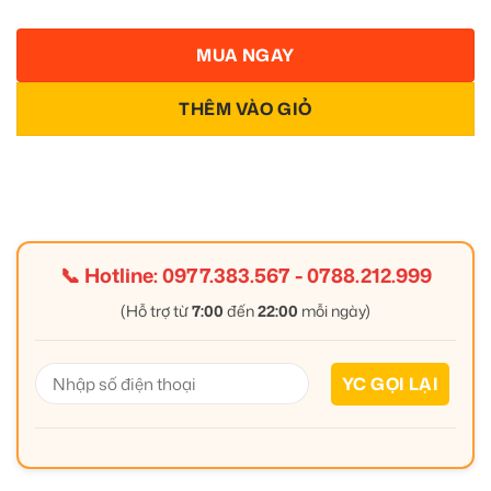
MUA NGAY
THÊM VÀO GIỎ
📞 Hotline:
0977.383.567
-
0788.212.999
(Hỗ trợ từ
7:00
đến
22:00
mỗi ngày)