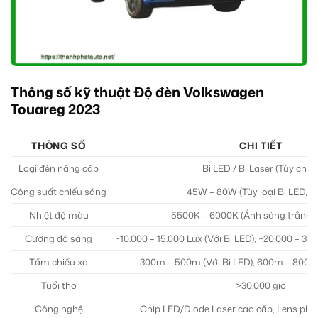
Thông số kỹ thuật Độ đèn Volkswagen
Touareg 2023
THÔNG SỐ
CHI TIẾT
Loại đèn nâng cấp
Bi LED / Bi Laser (Tùy chọn
Công suất chiếu sáng
45W – 80W (Tùy loại Bi LED/La
Nhiệt độ màu
5500K – 6000K (Ánh sáng trắng t
Cường độ sáng
~10.000 – 15.000 Lux (Với Bi LED), ~20.000 – 30.
Tầm chiếu xa
300m – 500m (Với Bi LED), 600m – 800m+
Tuổi thọ
>30.000 giờ
Công nghệ
Chip LED/Diode Laser cao cấp, Lens phủ