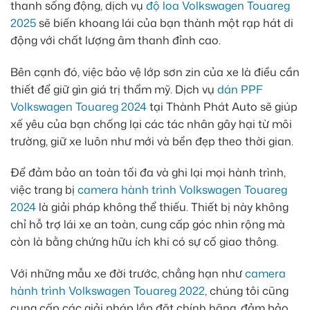
thanh sống động, dịch vụ
độ loa Volkswagen Touareg
2025
sẽ biến khoang lái của bạn thành một rạp hát di
động với chất lượng âm thanh đỉnh cao.
Bên cạnh đó, việc bảo vệ lớp sơn zin của xe là điều cần
thiết để giữ gìn giá trị thẩm mỹ. Dịch vụ
dán PPF
Volkswagen Touareg 2024
tại Thành Phát Auto sẽ giúp
xế yêu của bạn chống lại các tác nhân gây hại từ môi
trường, giữ xe luôn như mới và bền đẹp theo thời gian.
Để đảm bảo an toàn tối đa và ghi lại mọi hành trình,
việc trang bị
camera hành trình Volkswagen Touareg
2024
là giải pháp không thể thiếu. Thiết bị này không
chỉ hỗ trợ lái xe an toàn, cung cấp góc nhìn rộng mà
còn là bằng chứng hữu ích khi có sự cố giao thông.
Với những mẫu xe đời trước, chẳng hạn như
camera
hành trình Volkswagen Touareg 2022
, chúng tôi cũng
cung cấp các giải pháp lắp đặt chính hãng, đảm bảo