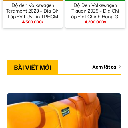
Độ đèn Volkswagen
Độ Đèn Volkswagen
Teramont 2023 – Địa Chỉ
Tiguan 2025 – Địa Chỉ
Lắp Đặt Uy Tín TPHCM
Lắp Đặt Chính Hãng Giá
4.500.000
₫
4.200.000
₫
Tốt TPHCM
BÀI VIẾT MỚI
Xem tất cả