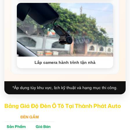
Lắp camera hành trình tận nhà
*Áp dụng tùy khu vực, lịch kỹ thuật và hạng mục thi công.
Bảng Giá Độ Đèn Ô Tô Tại Thành Phát Auto
ĐÈN GẦM
Sản Phẩm
Giá Bán