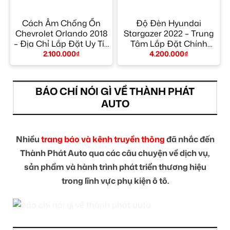
Cách Âm Chống Ồn
Độ Đèn Hyundai
Chevrolet Orlando 2018
Stargazer 2022 – Trung
– Địa Chỉ Lắp Đặt Uy Tín
Tâm Lắp Đặt Chính
TPHCM
Hãng Giá Tốt TPHCM
2.100.000
₫
4.200.000
₫
BÁO CHÍ NÓI GÌ VỀ THÀNH PHÁT
AUTO
Nhiều
trang báo và kênh truyền thông
đã nhắc đến
Thành Phát Auto qua các câu chuyện về dịch vụ,
sản phẩm và hành trình phát triển thương hiệu
trong lĩnh vực phụ kiện ô tô.