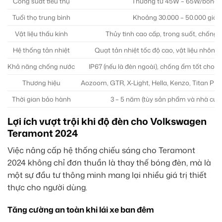
Công suất tiêu thụ
Thường từ 45W – 65W/bóng
Tuổi thọ trung bình
Khoảng 30.000 – 50.000 giờ
Vật liệu thấu kính
Thủy tinh cao cấp, trong suốt, chống
Hệ thống tản nhiệt
Quạt tản nhiệt tốc độ cao, vật liệu nhôm
Khả năng chống nước
IP67 (nếu là đèn ngoài), chống ẩm tốt cho 
Thương hiệu
Aozoom, GTR, X-Light, Hella, Kenzo, Titan Pla
Thời gian bảo hành
3 – 5 năm (tùy sản phẩm và nhà cun
Lợi ích vượt trội khi độ đèn cho Volkswagen
Teramont 2024
Việc nâng cấp hệ thống chiếu sáng cho Teramont
2024 không chỉ đơn thuần là thay thế bóng đèn, mà là
một sự đầu tư thông minh mang lại nhiều giá trị thiết
thực cho người dùng.
Tăng cường an toàn khi lái xe ban đêm