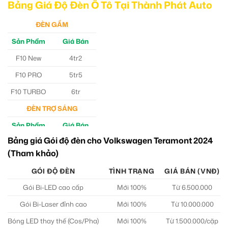
Bảng Giá Độ Đèn Ô Tô Tại Thành Phát Auto
ĐÈN GẦM
Sản Phẩm
Giá Bán
F10 New
4tr2
F10 PRO
5tr5
F10 TURBO
6tr
ĐÈN TRỢ SÁNG
Sản Phẩm
Giá Bán
Bảng giá Gói độ đèn cho Volkswagen Teramont 2024
M30 Ultra
4tr5
(Tham khảo)
Aozoom EX3
5tr
GÓI ĐỘ ĐÈN
TÌNH TRẠNG
GIÁ BÁN (VNĐ)
Gói Bi-LED cao cấp
Mới 100%
Từ 6.500.000
Gói Bi-Laser đỉnh cao
Mới 100%
Từ 10.000.000
Bóng LED thay thế (Cos/Pha)
Mới 100%
Từ 1.500.000/cặp