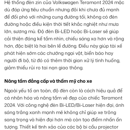
Hệ thống đèn zin của Volkswagen Teramont 2024 mặc
dù đáp ứng tiêu chuẩn nhưng đôi khi chưa đủ mạnh
để đối phó với những cung đường tối, không có đèn
đường hoặc điều kiện thời tiết khắc nghiệt như mưa
lớn, sương mù. Độ đèn Bi-LED hoặc Bi-Laser sẽ giúp
cải thiện đáng kể tầm nhìn, chiếu sáng xa hơn và rộng
hơn, đặc biệt là hai bên lề đường. Điều này giúp tài xế
phát hiện sớm các chướng ngại vật, biển báo hay
người đi bộ, từ đó có thêm thời gian xử lý tình huống,
giảm thiểu rủi ro tai nạn giao thông.
Nâng tầm đẳng cấp và thẩm mỹ cho xe
Ngoài yếu tố an toàn, độ đèn còn là cách hiệu quả để
cá nhân hóa và nâng tầm vẻ đẹp của chiếc Teramont
2024. Với công nghệ đèn Bi-LED/Bi-Laser hiện đại, ánh
sáng trắng xanh mạnh mẽ không chỉ giúp xe trông
sang trọng và hiện đại hơn mà còn tạo điểm nhấn ấn
tượng. Thiết kế tinh xảo của các bộ bi cầu projector