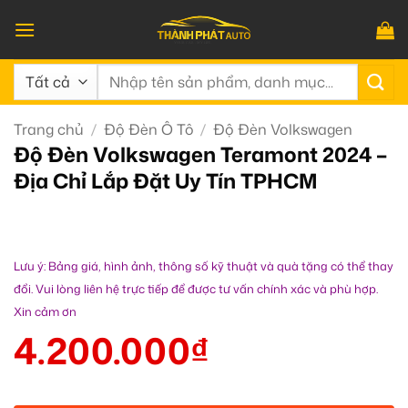
Bỏ
qua
nội
Tìm
dung
kiếm:
Trang chủ
/
Độ Đèn Ô Tô
/
Độ Đèn Volkswagen
Độ Đèn Volkswagen Teramont 2024 –
Địa Chỉ Lắp Đặt Uy Tín TPHCM
Lưu ý: Bảng giá, hình ảnh, thông số kỹ thuật và quà tặng có thể thay
đổi. Vui lòng liên hệ trực tiếp để được tư vấn chính xác và phù hợp.
Xin cảm ơn
4.200.000
₫