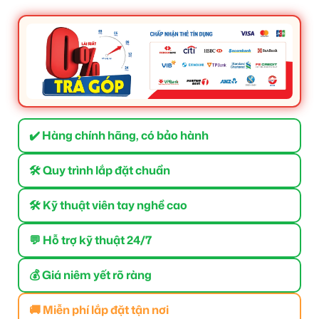
✔️ Hàng chính hãng, có bảo hành
🛠 Quy trình lắp đặt chuẩn
🛠 Kỹ thuật viên tay nghề cao
💬 Hỗ trợ kỹ thuật 24/7
💰 Giá niêm yết rõ ràng
🚚 Miễn phí lắp đặt tận nơi