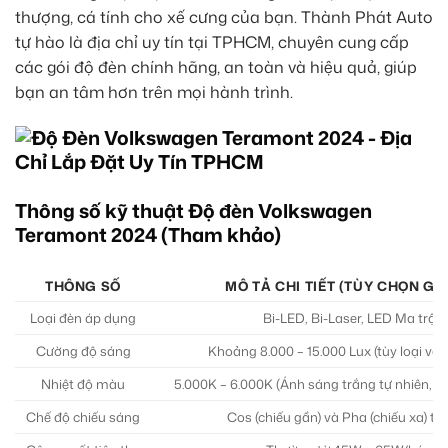
thượng, cá tính cho xế cưng của bạn. Thành Phát Auto
tự hào là địa chỉ uy tín tại TPHCM, chuyên cung cấp
các gói độ đèn chính hãng, an toàn và hiệu quả, giúp
bạn an tâm hơn trên mọi hành trình.
Thông số kỹ thuật Độ đèn Volkswagen
Teramont 2024 (Tham khảo)
THÔNG SỐ
MÔ TẢ CHI TIẾT (TÙY CHỌN GÓ
Loại đèn áp dụng
Bi-LED, Bi-Laser, LED Ma trận
Cường độ sáng
Khoảng 8.000 – 15.000 Lux (tùy loại và 
Nhiệt độ màu
5.000K – 6.000K (Ánh sáng trắng tự nhiên, 
Chế độ chiếu sáng
Cos (chiếu gần) và Pha (chiếu xa) tí