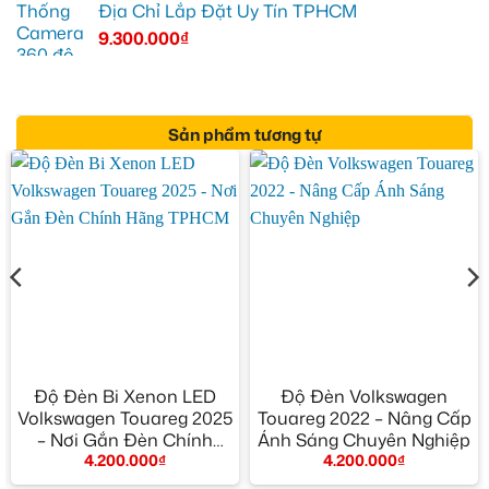
Địa Chỉ Lắp Đặt Uy Tín TPHCM
9.300.000
₫
Sản phẩm tương tự
Độ Đèn Bi Xenon LED
Độ Đèn Volkswagen
Volkswagen Touareg 2025
Touareg 2022 – Nâng Cấp
– Nơi Gắn Đèn Chính
Ánh Sáng Chuyên Nghiệp
4.200.000
₫
4.200.000
₫
Hãng TPHCM