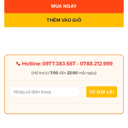
MUA NGAY
THÊM VÀO GIỎ
📞 Hotline:
0977.383.567
-
0788.212.999
(Hỗ trợ từ
7:00
đến
22:00
mỗi ngày)