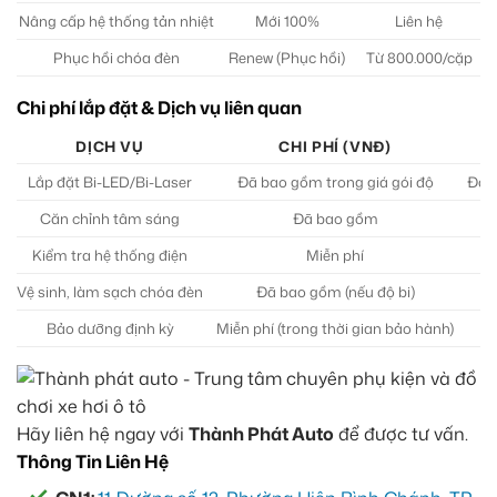
Nâng cấp hệ thống tản nhiệt
Mới 100%
Liên hệ
Phục hồi chóa đèn
Renew (Phục hồi)
Từ 800.000/cặp
Chi phí lắp đặt & Dịch vụ liên quan
DỊCH VỤ
CHI PHÍ (VNĐ)
Lắp đặt Bi-LED/Bi-Laser
Đã bao gồm trong giá gói độ
Đảm 
Căn chỉnh tâm sáng
Đã bao gồm
Kiểm tra hệ thống điện
Miễn phí
Vệ sinh, làm sạch chóa đèn
Đã bao gồm (nếu độ bi)
Bảo dưỡng định kỳ
Miễn phí (trong thời gian bảo hành)
K
Hãy liên hệ ngay với
Thành Phát Auto
để được tư vấn.
Thông Tin Liên Hệ