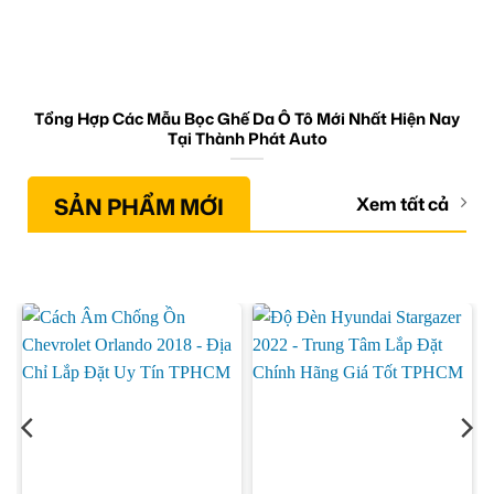
Tổng Hợp Các Mẫu Bọc Ghế Da Ô Tô Mới Nhất Hiện Nay
Tại Thành Phát Auto
SẢN PHẨM MỚI
Xem tất cả