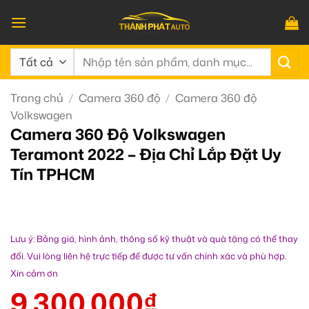
Bỏ
qua
nội
Tìm
dung
kiếm:
Trang chủ
/
Camera 360 độ
/
Camera 360 độ
Volkswagen
Camera 360 Độ Volkswagen
Teramont 2022 – Địa Chỉ Lắp Đặt Uy
Tín TPHCM
Lưu ý: Bảng giá, hình ảnh, thông số kỹ thuật và quà tặng có thể thay
đổi. Vui lòng liên hệ trực tiếp để được tư vấn chính xác và phù hợp.
Xin cảm ơn
9.300.000
₫