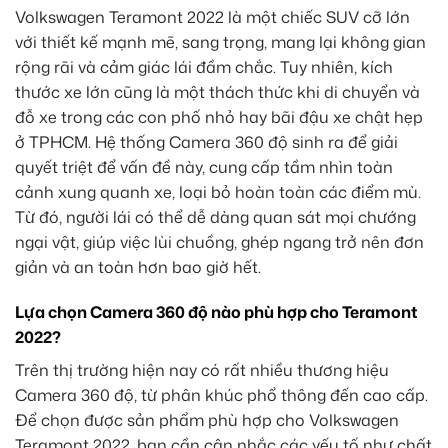
Volkswagen Teramont 2022 là một chiếc SUV cỡ lớn
với thiết kế mạnh mẽ, sang trọng, mang lại không gian
rộng rãi và cảm giác lái đầm chắc. Tuy nhiên, kích
thước xe lớn cũng là một thách thức khi di chuyển và
đỗ xe trong các con phố nhỏ hay bãi đậu xe chật hẹp
ở TPHCM. Hệ thống Camera 360 độ sinh ra để giải
quyết triệt để vấn đề này, cung cấp tầm nhìn toàn
cảnh xung quanh xe, loại bỏ hoàn toàn các điểm mù.
Từ đó, người lái có thể dễ dàng quan sát mọi chướng
ngại vật, giúp việc lùi chuồng, ghép ngang trở nên đơn
giản và an toàn hơn bao giờ hết.
Lựa chọn Camera 360 độ nào phù hợp cho Teramont
2022?
Trên thị trường hiện nay có rất nhiều thương hiệu
Camera 360 độ, từ phân khúc phổ thông đến cao cấp.
Để chọn được sản phẩm phù hợp cho Volkswagen
Teramont 2022, bạn cần cân nhắc các yếu tố như chất