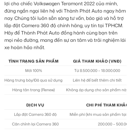
lợi cho chiếc Volkswagen Teramont 2022 của mình,
đừng ngần ngại liên hệ với Thành Phát Auto ngay hôm
nay. Chúng tôi luôn sẵn sàng tư vấn, báo giá và hỗ trợ
lắp đặt Camera 360 độ chính hãng, uy tín tại TPHCM.
Hãy để Thành Phát Auto đồng hành cùng bạn trên
mọi nẻo đường, mang đến sự an tâm và trải nghiệm lái
xe hoàn hảo nhất.
TÌNH TRẠNG SẢN PHẨM
GIÁ THAM KHẢO (VNĐ)
Mới 100%
Từ 8.500.000 – 18.000.000
Hàng trưng bày/Đã qua sử dụng
Liên hệ để biết thêm chi tiết
Hàng tân trang (Renew)
Không áp dụng cho sản phẩm này
DỊCH VỤ
CHI PHÍ THAM KHẢO 
Lắp đặt Camera 360 độ
Miễn phí (khi mua sản phẩm tại T
Cân chỉnh lại Camera 360
200.000 – 500.000