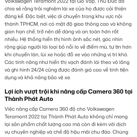
Volkswagen Teramont 2022 tại Gò Vấp, Thủ Đức đã
chia sẻ rằng trải nghiệm lái xe của họ được cải thiện
đáng kể. Đặc biệt, việc di chuyển trong khu vực nội
thành TPHCM, nơi có mật độ giao thông cao và không
gian hạn chế, trở nên dễ dàng và an toàn hơn rất
nhiều. Hệ thống hiển thị hình ảnh sắc nét, góc nhìn
rộng giúp người lái loại bỏ nỗi lo về điểm mù, tự tin hơn
khi chuyển làn, lùi xe hoặc đỗ xe vào những vị trí khó.
Các tính năng như hiển thị vạch đánh lái theo vô lăng
và ghi hình 24/24 cũng được đánh giá cao về tính tiện
dụng và khả năng bảo vệ xe.
Lợi ích vượt trội khi nâng cấp Camera 360 tại
Thành Phát Auto
Việc nâng cấp Camera 360 độ cho Volkswagen
Teramont 2022 tại Thành Phát Auto không chỉ mang
lại sản phẩm chất lượng cao mà còn đi kèm với dịch
vụ chuyên nghiệp và chế độ hậu mãi chu đáo. Chúng