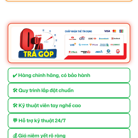
✔️ Hàng chính hãng, có bảo hành
🛠 Quy trình lắp đặt chuẩn
🛠 Kỹ thuật viên tay nghề cao
💬 Hỗ trợ kỹ thuật 24/7
💰 Giá niêm yết rõ ràng