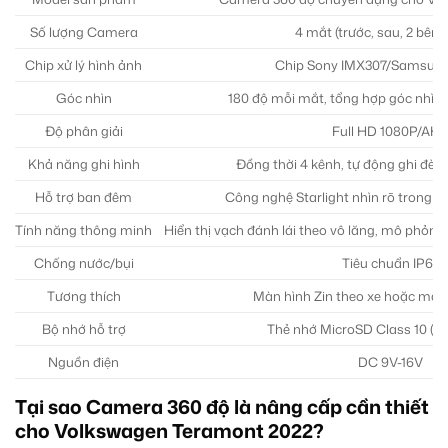
Số lượng Camera
4 mắt (trước, sau, 2 bên
Chip xử lý hình ảnh
Chip Sony IMX307/Samsun
Góc nhìn
180 độ mỗi mắt, tổng hợp góc nhìn
Độ phân giải
Full HD 1080P/AH
Khả năng ghi hình
Đồng thời 4 kênh, tự động ghi đè, 
Hỗ trợ ban đêm
Công nghệ Starlight nhìn rõ trong đi
Tính năng thông minh
Hiển thị vạch đánh lái theo vô lăng, mô phỏng
Chống nước/bụi
Tiêu chuẩn IP67
Tương thích
Màn hình Zin theo xe hoặc màn
Bộ nhớ hỗ trợ
Thẻ nhớ MicroSD Class 10 (tố
Nguồn điện
DC 9V-16V
Tại sao Camera 360 độ là nâng cấp cần thiết
cho Volkswagen Teramont 2022?