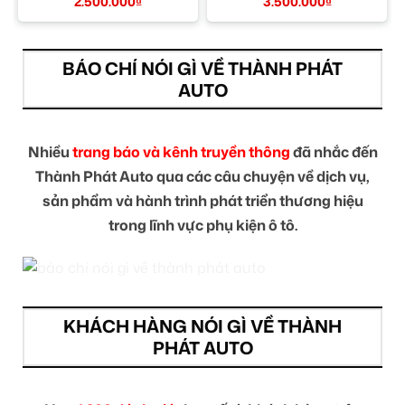
Tín TPHCM
Uy Tín TPHCM
2.500.000
₫
3.500.000
₫
BÁO CHÍ NÓI GÌ VỀ THÀNH PHÁT
AUTO
Nhiều
trang báo và kênh truyền thông
đã nhắc đến
Thành Phát Auto qua các câu chuyện về dịch vụ,
sản phẩm và hành trình phát triển thương hiệu
trong lĩnh vực phụ kiện ô tô.
KHÁCH HÀNG NÓI GÌ VỀ THÀNH
PHÁT AUTO