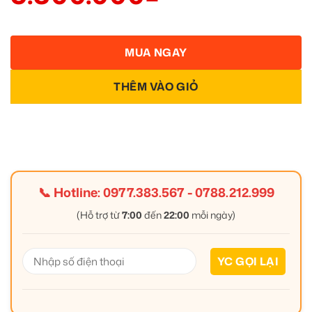
MUA NGAY
THÊM VÀO GIỎ
📞 Hotline:
0977.383.567
-
0788.212.999
(Hỗ trợ từ
7:00
đến
22:00
mỗi ngày)