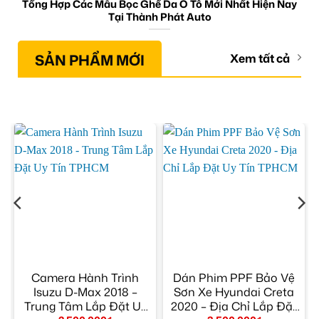
Tổng Hợp Các Mẫu Bọc Ghế Da Ô Tô Mới Nhất Hiện Nay
Tại Thành Phát Auto
SẢN PHẨM MỚI
Xem tất cả
ộ
Camera Hành Trình
Dán Phim PPF Bảo Vệ
–
Isuzu D-Max 2018 –
Sơn Xe Hyundai Creta
Trung Tâm Lắp Đặt Uy
2020 – Địa Chỉ Lắp Đặt