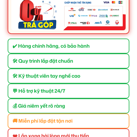
✔️ Hàng chính hãng, có bảo hành
🛠 Quy trình lắp đặt chuẩn
🛠 Kỹ thuật viên tay nghề cao
💬 Hỗ trợ kỹ thuật 24/7
💰 Giá niêm yết rõ ràng
🚚 Miễn phí lắp đặt tận nơi
❤️ Lắp xong hài lòng mới thu tiền