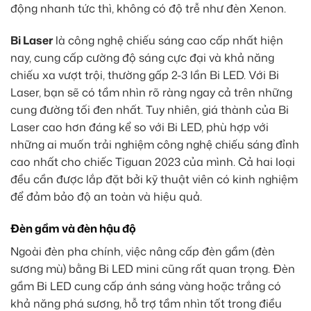
động nhanh tức thì, không có độ trễ như đèn Xenon.
Bi Laser
là công nghệ chiếu sáng cao cấp nhất hiện
nay, cung cấp cường độ sáng cực đại và khả năng
chiếu xa vượt trội, thường gấp 2-3 lần Bi LED. Với Bi
Laser, bạn sẽ có tầm nhìn rõ ràng ngay cả trên những
cung đường tối đen nhất. Tuy nhiên, giá thành của Bi
Laser cao hơn đáng kể so với Bi LED, phù hợp với
những ai muốn trải nghiệm công nghệ chiếu sáng đỉnh
cao nhất cho chiếc Tiguan 2023 của mình. Cả hai loại
đều cần được lắp đặt bởi kỹ thuật viên có kinh nghiệm
để đảm bảo độ an toàn và hiệu quả.
Đèn gầm và đèn hậu độ
Ngoài đèn pha chính, việc nâng cấp đèn gầm (đèn
sương mù) bằng Bi LED mini cũng rất quan trọng. Đèn
gầm Bi LED cung cấp ánh sáng vàng hoặc trắng có
khả năng phá sương, hỗ trợ tầm nhìn tốt trong điều