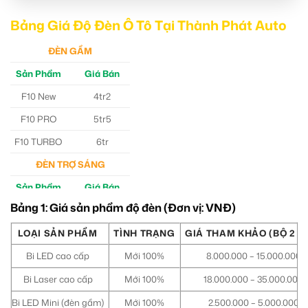
Bảng Giá Độ Đèn Ô Tô Tại Thành Phát Auto
ĐÈN GẦM
Sản Phẩm
Giá Bán
F10 New
4tr2
F10 PRO
5tr5
F10 TURBO
6tr
ĐÈN TRỢ SÁNG
Sản Phẩm
Giá Bán
Bảng 1: Giá sản phẩm độ đèn (Đơn vị: VNĐ)
M30 Ultra
4tr5
Aozoom EX3
5tr
LOẠI SẢN PHẨM
TÌNH TRẠNG
GIÁ THAM KHẢO (BỘ 2 Đ
Bi LED cao cấp
Mới 100%
8.000.000 – 15.000.000
Bi Laser cao cấp
Mới 100%
18.000.000 – 35.000.000
Bi LED Mini (đèn gầm)
Mới 100%
2.500.000 – 5.000.000