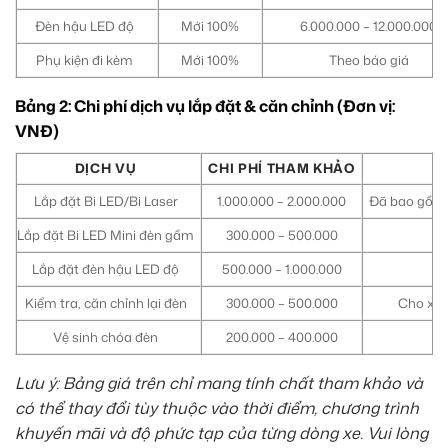
Đèn hậu LED độ
Mới 100%
6.000.000 – 12.000.000
Phụ kiện đi kèm
Mới 100%
Theo báo giá
Bảng 2: Chi phí dịch vụ lắp đặt & căn chỉnh (Đơn vị:
VNĐ)
DỊCH VỤ
CHI PHÍ THAM KHẢO
Lắp đặt Bi LED/Bi Laser
1.000.000 – 2.000.000
Đã bao gồm c
Lắp đặt Bi LED Mini đèn gầm
300.000 – 500.000
Lắp đặt đèn hậu LED độ
500.000 – 1.000.000
Kiểm tra, căn chỉnh lại đèn
300.000 – 500.000
Cho xe 
Vệ sinh chóa đèn
200.000 – 400.000
Lưu ý: Bảng giá trên chỉ mang tính chất tham khảo và
có thể thay đổi tùy thuộc vào thời điểm, chương trình
khuyến mãi và độ phức tạp của từng dòng xe. Vui lòng