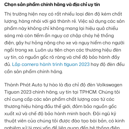
Chọn sản phẩm chính hãng và địa chỉ uy tín
Thị trường hiện nay có rất nhiều loại đèn độ kém chất
lượng, hàng nhái với giá thành rẻ. Việc sử dụng các sản
phẩm này không chỉ không mang lại hiệu quả chiếu
sáng mà còn tiềm ẩn nguy cơ chập cháy hệ thống
điện, gây hư hỏng nặng cho xe và nguy hiểm cho người
ngồi trong xe. Luôn ưu tiên chọn các thương hiệu đèn
uy tín, có nguồn gốc rõ ràng và chế độ bảo hành đầy
đủ.
Lắp camera hành trình tiguan 2023
hay độ đèn đều
cần sản phẩm chính hãng.
Thành Phát Auto tự hào là địa chỉ độ đèn Volkswagen
Tiguan 2023 chính hãng, uy tín tại TPHCM. Chúng tôi
chỉ cung cấp các sản phẩm chất lượng cao từ các
thương hiệu hàng đầu thế giới, đảm bảo nguồn gốc
xuất xứ và chế độ bảo hành minh bạch. Đội ngũ kỹ
thuật viên của chúng tôi được đào tạo bài bản, có kinh
nghiệm xử lý mọi vấn đề liên quan đến hệ thống điện