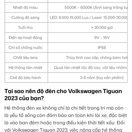
Nhiệt độ màu
5500K – 6000K (Ánh sáng trắng tự nh
Cường độ sáng
LED: 8.000-15.000 Lux / Laser: 15.000-30.000 
Tuổi thọ
> 30.000 giờ
Điện áp hoạt động
9V – 16V
Chỉ số chống nước
IP68
Chất liệu lens
Thủy tinh cao cấp, chống bám hơi n
Hệ thống tản nhiệt
Quạt tản nhiệt tốc độ cao, vật liệu nhôm n
Chế độ bảo hành
3-5 năm (tùy sản phẩm)
Tại sao nên độ đèn cho Volkswagen Tiguan
2023 của bạn?
Hệ thống đèn xe không chỉ là chi tiết trang trí mà còn
là yếu tố sống còn đảm bảo an toàn khi lái xe, đặc biệt
là vào ban đêm hoặc trong điều kiện thời tiết xấu. Đối
với Volkswagen Tiguan 2023, việc nâng cấp hệ thống