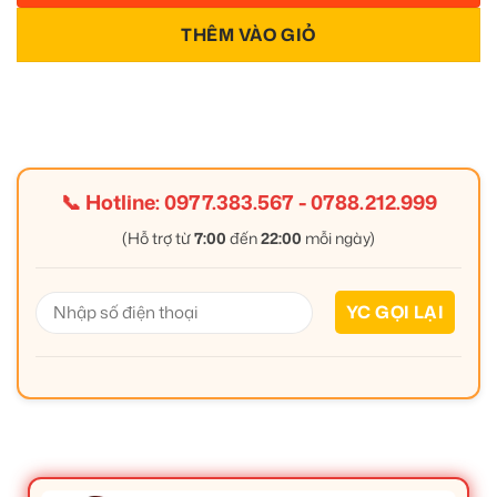
THÊM VÀO GIỎ
📞 Hotline:
0977.383.567
-
0788.212.999
(Hỗ trợ từ
7:00
đến
22:00
mỗi ngày)