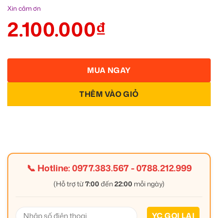
Xin cảm ơn
2.100.000
₫
MUA NGAY
THÊM VÀO GIỎ
📞 Hotline:
0977.383.567
-
0788.212.999
(Hỗ trợ từ
7:00
đến
22:00
mỗi ngày)