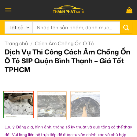
Bỏ
qua
nội
Tìm
dung
kiếm:
Trang chủ
/
Cách Âm Chống Ồn Ô Tô
Dịch Vụ Thi Công Cách Âm Chống Ồn
Ô Tô SIP Quận Bình Thạnh – Giá Tốt
TPHCM
Lưu ý: Bảng giá, hình ảnh, thông số kỹ thuật và quà tặng có thể thay
đổi. Vui lòng liên hệ trực tiếp để được tư vấn chính xác và phù hợp.