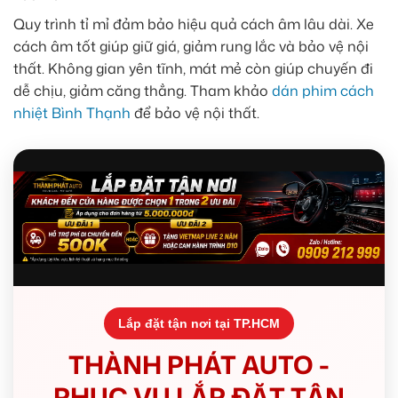
Quy trình tỉ mỉ đảm bảo hiệu quả cách âm lâu dài. Xe
cách âm tốt giúp giữ giá, giảm rung lắc và bảo vệ nội
thất. Không gian yên tĩnh, mát mẻ còn giúp chuyến đi
dễ chịu, giảm căng thẳng. Tham khảo
dán phim cách
nhiệt Bình Thạnh
để bảo vệ nội thất.
Lắp đặt tận nơi tại TP.HCM
THÀNH PHÁT AUTO -
PHỤC VỤ LẮP ĐẶT TẬN