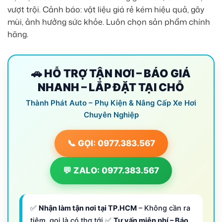
vượt trội. Cảnh báo: vật liệu giá rẻ kém hiệu quả, gây
mùi, ảnh hưởng sức khỏe. Luôn chọn sản phẩm chính
hãng.
🚗 HỖ TRỢ TẬN NƠI – BÁO GIÁ
NHANH – LẮP ĐẶT TẠI CHỖ
Thành Phát Auto – Phụ Kiện & Nâng Cấp Xe Hơi
Chuyên Nghiệp
📞 GỌI: 0977.383.567
💬 ZALO: 0977.383.567
✅
Nhận làm tận nơi tại TP.HCM
– Không cần ra
tiệm, gọi là có thợ tới ✅
Tư vấn miễn phí – Báo