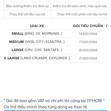
Bảo dưỡng/Kiểm tra định kỳ
Kiểm tra độ bám dính, hiệu quả cách
Thay thế vật liệu cục bộ
Thay thế một phần vật liệu hư hỏn
LOẠI XE
GÓI TIÊU CHUẨN
GÓ
SMALL
(BRIO, I10, MORNING…)
14.600.000đ
15
MEDIUM
(VIOS, CITY, ELANTRA…)
17.500.000đ
19
LARGE
(CRV, CX5, SANTAFE…)
20.500.000đ
21
X-LARGE
(LAND CRUISER, EXPLORER…)
21.800.000đ
22
* Giá đã bao gồm VAT và chi phí thi công tại TP.HCM. *
Có thể điều chỉnh theo từng dòng xe thực tế.