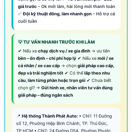
giá trước
– Ok mới làm, hài lòng mới thanh toán
✅
Đội kỹ thuật đông, làm nhanh gọn
– Hỗ trợ cả
cuối tuần
💡 TƯ VẤN NHANH TRƯỚC KHI LÀM
✔ Nếu xe
chạy dịch vụ / xe gia đình
→ ưu tiên
bền – ổn định – chi phí hợp lý
✔ Nếu xe
mới / xe
cá nhân / xe cao cấp
→ chọn
giải pháp cao cấp,
đẹp và trải nghiệm tốt
✔ Có thể
lắp theo nhu
cầu, làm từng phần hoặc trọn gói
✔ Chưa biết
chọn gì? →
Gửi hình xe, nhân viên tư vấn đúng
giải pháp – đúng ngân sách
📍
Hệ thống Thành Phát Auto:
• CN1: 11 Đường
số 12, Phường Hiệp Bình Chánh, TP. Thủ Đức,
TP.HCM • CN2: 24 Đường D5A, Phường Phước