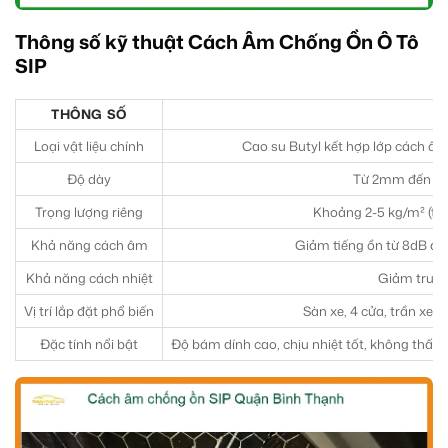
Thông số kỹ thuật Cách Âm Chống Ồn Ô Tô
SIP
THÔNG SỐ
Loại vật liệu chính
Cao su Butyl kết hợp lớp cách â
Độ dày
Từ 2mm đến 10mm
Trọng lượng riêng
Khoảng 2-5 kg/m² (tùy
Khả năng cách âm
Giảm tiếng ồn từ 8dB đến
Khả năng cách nhiệt
Giảm truyề
Vị trí lắp đặt phổ biến
Sàn xe, 4 cửa, trần xe,
Đặc tính nổi bật
Độ bám dính cao, chịu nhiệt tốt, không thấm