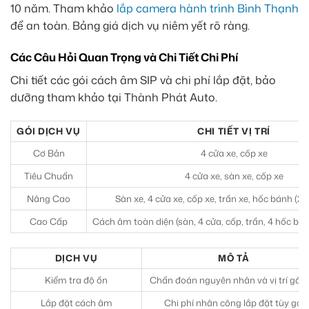
10 năm. Tham khảo
lắp camera hành trình Bình Thạnh
để an toàn. Bảng giá dịch vụ niêm yết rõ ràng.
Các Câu Hỏi Quan Trọng và Chi Tiết Chi Phí
Chi tiết các gói cách âm SIP và chi phí lắp đặt, bảo
dưỡng tham khảo tại Thành Phát Auto.
GÓI DỊCH VỤ
CHI TIẾT VỊ TRÍ
Cơ Bản
4 cửa xe, cốp xe
Tiêu Chuẩn
4 cửa xe, sàn xe, cốp xe
Nâng Cao
Sàn xe, 4 cửa xe, cốp xe, trần xe, hốc bánh (2 
Cao Cấp
Cách âm toàn diện (sàn, 4 cửa, cốp, trần, 4 hốc b
DỊCH VỤ
MÔ TẢ
Kiểm tra độ ồn
Chẩn đoán nguyên nhân và vị trí gây
Lắp đặt cách âm
Chi phí nhân công lắp đặt tùy gói