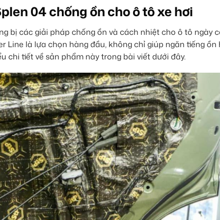
Splen 04 chống ồn cho ô tô xe hơi
ang bị các giải pháp chống ồn và cách nhiệt cho ô tô ngày c
r Line là lựa chọn hàng đầu, không chỉ giúp ngăn tiếng ồn
 chi tiết về sản phẩm này trong bài viết dưới đây.