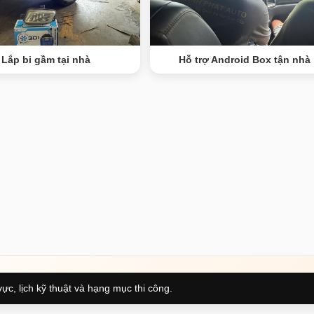
Lắp bi gầm tại nhà
Hỗ trợ Android Box tận nhà
ực, lịch kỹ thuật và hạng mục thi công.