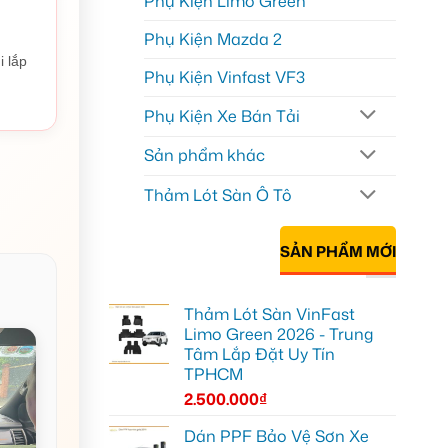
Phụ Kiện Limo Green
Phụ Kiện Mazda 2
i lắp
Phụ Kiện Vinfast VF3
Phụ Kiện Xe Bán Tải
Sản phẩm khác
Thảm Lót Sàn Ô Tô
SẢN PHẨM MỚI
Thảm Lót Sàn VinFast
Limo Green 2026 - Trung
Tâm Lắp Đặt Uy Tín
TPHCM
2.500.000
₫
Dán PPF Bảo Vệ Sơn Xe