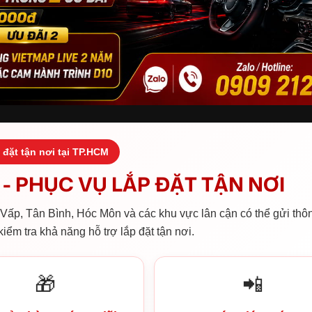
 đặt tận nơi tại TP.HCM
- PHỤC VỤ LẮP ĐẶT TẬN NƠI
ấp, Tân Bình, Hóc Môn và các khu vực lân cận có thể gửi thôn
iểm tra khả năng hỗ trợ lắp đặt tận nơi.
🎁
📲