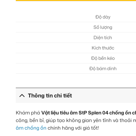
Độ dày
Số lượng
Diện tích
Kích thước
Độ bền kéo
Độ bám dính
Thông tin chi tiết
Khám phá
Vật liệu tiêu âm StP Splen 04 chống ồn ch
công, bền bỉ, giúp tạo không gian yên tĩnh và thoải
âm chống ồn
chính hãng với giá tốt!