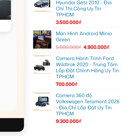
Hyundai Getz 2010 - Địa
Chỉ Thi Công Uy Tín
TPHCM
3.500.000
₫
Màn Hình Android Minio
Green
5.900.000
₫
4.900.000
₫
Camera Hành Trình Ford
Wildtrak 2020 - Trung Tâm
Lắp Đặt Chính Hãng Uy Tín
TPHCM
700.000
₫
Camera 360 độ
Volkswagen Teramont 2026
- Địa Chỉ Lắp Đặt Uy Tín
TPHCM
9.300.000
₫