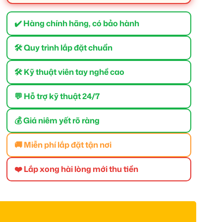
✔️ Hàng chính hãng, có bảo hành
🛠 Quy trình lắp đặt chuẩn
🛠 Kỹ thuật viên tay nghề cao
💬 Hỗ trợ kỹ thuật 24/7
💰 Giá niêm yết rõ ràng
🚚 Miễn phí lắp đặt tận nơi
❤️ Lắp xong hài lòng mới thu tiền