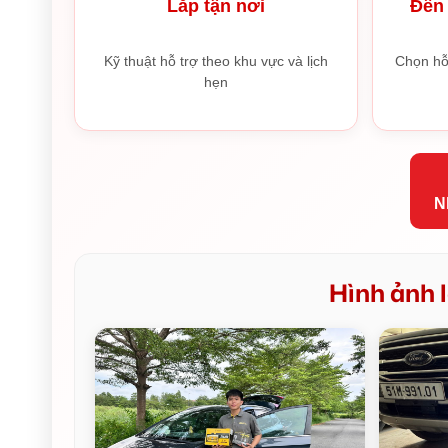
Lắp tận nơi
Đến 
Kỹ thuật hỗ trợ theo khu vực và lịch
Chọn hỗ
hẹn
N
Hình ảnh l