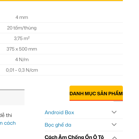
4 mm
20 tấm/thùng
3,75 m²
375 x 500 mm
4 N/m
0,01 – 0,3 N/cm
DANH MỤC SẢN PHẨM
Android Box
dễ thi
n cách
Bọc ghế da
Cách Âm Chống Ồn Ô Tô