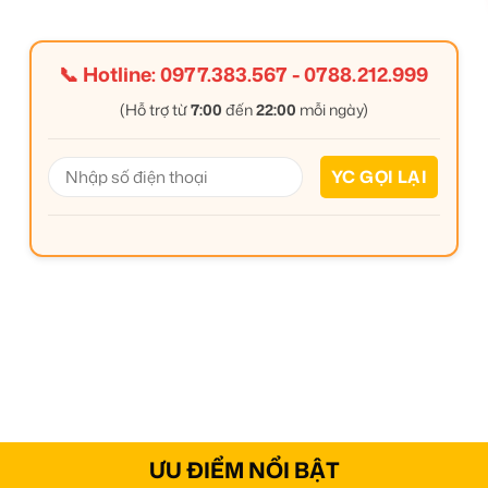
📞 Hotline:
0977.383.567
-
0788.212.999
(Hỗ trợ từ
7:00
đến
22:00
mỗi ngày)
ƯU ĐIỂM NỔI BẬT