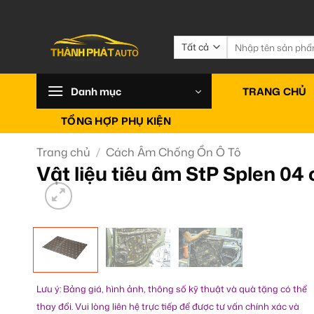
Bỏ
qua
nội
Tìm
kiếm:
dung
Danh mục
TRANG CHỦ
TỔNG HỢP PHỤ KIỆN
Trang chủ
/
Cách Âm Chống Ồn Ô Tô
Vật liệu tiêu âm StP Splen 04 
Lưu ý: Bảng giá, hình ảnh, thông số kỹ thuật và quà tặng có thể
thay đổi. Vui lòng liên hệ trực tiếp để được tư vấn chính xác và