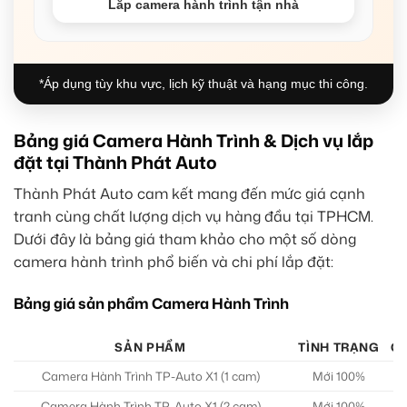
Lắp camera hành trình tận nhà
*Áp dụng tùy khu vực, lịch kỹ thuật và hạng mục thi công.
Bảng giá Camera Hành Trình & Dịch vụ lắp
đặt tại Thành Phát Auto
Thành Phát Auto cam kết mang đến mức giá cạnh
tranh cùng chất lượng dịch vụ hàng đầu tại TPHCM.
Dưới đây là bảng giá tham khảo cho một số dòng
camera hành trình phổ biến và chi phí lắp đặt:
Bảng giá sản phẩm Camera Hành Trình
SẢN PHẨM
TÌNH TRẠNG
GI
Camera Hành Trình TP-Auto X1 (1 cam)
Mới 100%
Camera Hành Trình TP-Auto X1 (2 cam)
Mới 100%