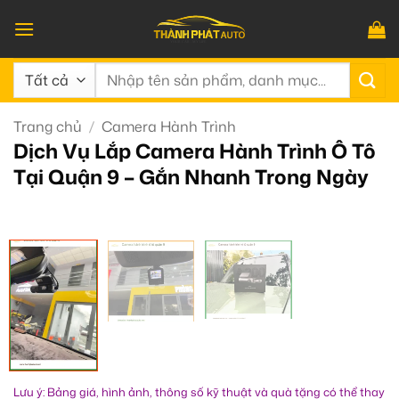
Bỏ
qua
nội
Tìm
dung
kiếm:
Trang chủ
/
Camera Hành Trình
Dịch Vụ Lắp Camera Hành Trình Ô Tô
Tại Quận 9 – Gắn Nhanh Trong Ngày
Lưu ý: Bảng giá, hình ảnh, thông số kỹ thuật và quà tặng có thể thay