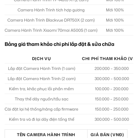
Camera Hành Trình tích hợp gương
Mới 100%
Camera Hành Trình Blackvue DR750X (2 cam)
Mới 100%
Camera Hành Trình Xiaomi 70mai A500S (1 cam)
Mới 100%
Bảng giá tham khảo chi phí lắp đặt & sửa chữa
DỊCH VỤ
CHI PHÍ THAM KHẢO (VN
Lắp đặt Camera Hành Trình (1 cam)
200.000 – 350.000
Lắp đặt Camera Hành Trình (2 cam)
300.000 – 500.000
Kiểm tra, khắc phục lỗi phần mềm
100.000 – 200.000
Thay thế dây nguồn/tẩu sạc
150.000 – 250.000
Cài đặt lại hệ thống/nâng cấp firmware
150.000 – 250.000
Kiểm tra và đi lại dây điện tổng thể
300.000 – 500.000
TÊN CAMERA HÀNH TRÌNH
GIÁ BÁN (VNĐ)