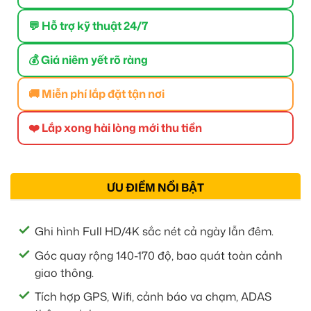
💬 Hỗ trợ kỹ thuật 24/7
💰 Giá niêm yết rõ ràng
🚚 Miễn phí lắp đặt tận nơi
❤️ Lắp xong hài lòng mới thu tiền
ƯU ĐIỂM NỔI BẬT
Ghi hình Full HD/4K sắc nét cả ngày lẫn đêm.
Góc quay rộng 140-170 độ, bao quát toàn cảnh
giao thông.
Tích hợp GPS, Wifi, cảnh báo va chạm, ADAS