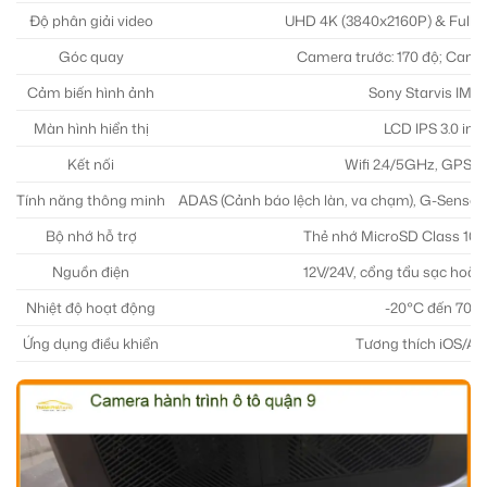
Độ phân giải video
UHD 4K (3840x2160P) & Full 
Góc quay
Camera trước: 170 độ; Camer
Cảm biến hình ảnh
Sony Starvis IMX
Màn hình hiển thị
LCD IPS 3.0 inc
Kết nối
Wifi 2.4/5GHz, GPS t
Tính năng thông minh
ADAS (Cảnh báo lệch làn, va chạm), G-Sensor, 
Bộ nhớ hỗ trợ
Thẻ nhớ MicroSD Class 10, 
Nguồn điện
12V/24V, cổng tẩu sạc hoặc
Nhiệt độ hoạt động
-20°C đến 70°
Ứng dụng điều khiển
Tương thích iOS/An