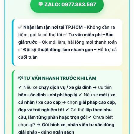
💬 ZALO: 0977.383.567
✅
Nhận làm tận nơi tại TP.HCM
– Không cần ra
tiệm, gọi là có thợ tới ✅
Tư vấn miễn phí – Báo
giá trước
– Ok mới làm, hài lòng mới thanh toán
✅
Đội kỹ thuật đông, làm nhanh gọn
– Hỗ trợ cả
cuối tuần
💡 TƯ VẤN NHANH TRƯỚC KHI LÀM
✔ Nếu xe
chạy dịch vụ / xe gia đình
→ ưu tiên
bền – ổn định – chi phí hợp lý
✔ Nếu xe
mới / xe
cá nhân / xe cao cấp
→ chọn
giải pháp cao cấp,
đẹp và trải nghiệm tốt
✔ Có thể
lắp theo nhu
cầu, làm từng phần hoặc trọn gói
✔ Chưa biết
chọn gì? →
Gửi hình xe, nhân viên tư vấn đúng
giải pháp – đúng ngân sách