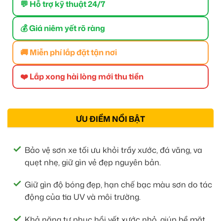
💬 Hỗ trợ kỹ thuật 24/7
💰 Giá niêm yết rõ ràng
🚚 Miễn phí lắp đặt tận nơi
❤️ Lắp xong hài lòng mới thu tiền
ƯU ĐIỂM NỔI BẬT
Bảo vệ sơn xe tối ưu khỏi trầy xước, đá văng, va
quẹt nhẹ, giữ gìn vẻ đẹp nguyên bản.
Giữ gìn độ bóng đẹp, hạn chế bạc màu sơn do tác
động của tia UV và môi trường.
Khả năng tự phục hồi vết xước nhỏ, giúp bề mặt