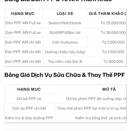
HẠNG MỤC
LOẠI XE
GIÁ THAM KHẢO (V
Dán PPF ARI Full xe
Sedan/Hatchback
Từ 25.000.000
Dán PPF ARI Full xe
SUV/MPV/Bán tải
Từ 30.000.000
Dán PPF ARI chi tiết
Cản trước/sau
Từ 2.000.000
Dán PPF ARI chi tiết
Gương chiếu hậu (cặp)
Từ 1.000.000
Dán PPF ARI chi tiết
Tay nắm cửa (bộ 4)
Từ 800.000
Bảng Giá Dịch Vụ Sửa Chữa & Thay Thế PPF
HẠNG MỤC
MÔ TẢ
Gỡ bỏ PPF cũ
Gỡ bỏ phim PPF đã xuống cấp, chuẩ
Dán lại PPF chi tiết
Thay thế phim PPF tại một vị trí cụ thể (
Kiểm tra & bảo dưỡng PPF
Kiểm tra tổng thể, vệ sinh chu