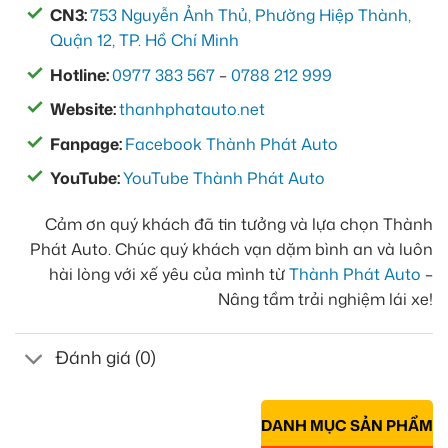
CN3:
753 Nguyễn Ảnh Thủ, Phường Hiệp Thành,
Quận 12, TP. Hồ Chí Minh
Hotline:
0977 383 567
–
0788 212 999
Website:
thanhphatauto.net
Fanpage:
Facebook Thành Phát Auto
YouTube:
YouTube Thành Phát Auto
Cảm ơn quý khách đã tin tưởng và lựa chọn Thành
Phát Auto. Chúc quý khách vạn dặm bình an và luôn
hài lòng với xế yêu của mình từ
Thành Phát Auto
–
Nâng tầm trải nghiệm lái xe!
Đánh giá (0)
DANH MỤC SẢN PHẨM