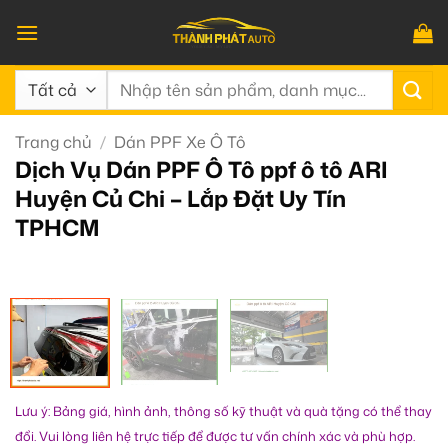
Bỏ
qua
nội
Tìm
dung
kiếm:
Trang chủ
/
Dán PPF Xe Ô Tô
Dịch Vụ Dán PPF Ô Tô ppf ô tô ARI
Huyện Củ Chi – Lắp Đặt Uy Tín
TPHCM
Lưu ý: Bảng giá, hình ảnh, thông số kỹ thuật và quà tặng có thể thay
đổi. Vui lòng liên hệ trực tiếp để được tư vấn chính xác và phù hợp.