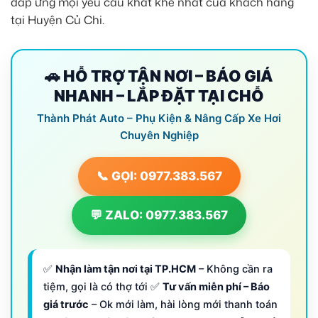
đáp ứng mọi yêu cầu khắt khe nhất của khách hàng
tại Huyện Củ Chi.
🚗 HỖ TRỢ TẬN NƠI – BÁO GIÁ
NHANH – LẮP ĐẶT TẠI CHỖ
Thành Phát Auto – Phụ Kiện & Nâng Cấp Xe Hơi
Chuyên Nghiệp
📞 GỌI: 0977.383.567
💬 ZALO: 0977.383.567
✅
Nhận làm tận nơi tại TP.HCM
– Không cần ra
tiệm, gọi là có thợ tới ✅
Tư vấn miễn phí – Báo
giá trước
– Ok mới làm, hài lòng mới thanh toán