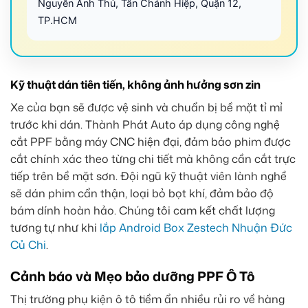
Nguyễn Ảnh Thủ, Tân Chánh Hiệp, Quận 12,
TP.HCM
Kỹ thuật dán tiên tiến, không ảnh hưởng sơn zin
Xe của bạn sẽ được vệ sinh và chuẩn bị bề mặt tỉ mỉ
trước khi dán. Thành Phát Auto áp dụng công nghệ
cắt PPF bằng máy CNC hiện đại, đảm bảo phim được
cắt chính xác theo từng chi tiết mà không cần cắt trực
tiếp trên bề mặt sơn. Đội ngũ kỹ thuật viên lành nghề
sẽ dán phim cẩn thận, loại bỏ bọt khí, đảm bảo độ
bám dính hoàn hảo. Chúng tôi cam kết chất lượng
tương tự như khi
lắp Android Box Zestech Nhuận Đức
Củ Chi
.
Cảnh báo và Mẹo bảo dưỡng PPF Ô Tô
Thị trường phụ kiện ô tô tiềm ẩn nhiều rủi ro về hàng