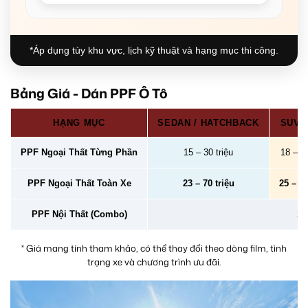
*Áp dụng tùy khu vực, lịch kỹ thuật và hạng mục thi công.
Bảng Giá - Dán PPF Ô Tô
HẠNG MỤC
SEDAN / HATCHBACK
SUV /
PPF Ngoại Thất Từng Phần
15 – 30 triệu
18 – 40
PPF Ngoại Thất Toàn Xe
23 – 70 triệu
25 – 78
PPF Nội Thất (Combo)
2 –
* Giá mang tính tham khảo, có thể thay đổi theo dòng film, tình
trạng xe và chương trình ưu đãi.