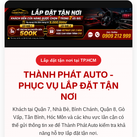
Lắp đặt tận nơi tại TP.HCM
THÀNH PHÁT AUTO -
PHỤC VỤ LẮP ĐẶT TẬN
NƠI
Khách tại Quận 7, Nhà Bè, Bình Chánh, Quận 8, Gò
Vấp, Tân Bình, Hóc Môn và các khu vực lân cận có
thể gửi thông tin xe để Thành Phát Auto kiểm tra khả
năng hỗ trợ lắp đặt tận nơi.