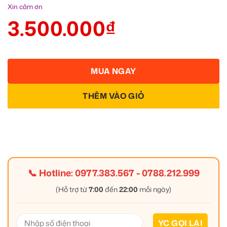
Xin cảm ơn
3.500.000
₫
MUA NGAY
THÊM VÀO GIỎ
📞 Hotline:
0977.383.567
-
0788.212.999
(Hỗ trợ từ
7:00
đến
22:00
mỗi ngày)