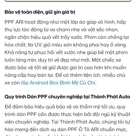
Bảo vệ toàn diện, giữ gìn giá trị
PPF ARI hoạt động như một lớp áo giáp vô hình, hấp
thụ lực tác động từ va chạm nhẹ và vật sắc nhọn,
ngăn chặn hiệu quả vết trầy xước. Phim còn chống lại
hóa chất, tia UV, giữ màu sơn không phai hay ố vàng.
Khả năng tự phục hồi vết xước nhẹ giúp bề mặt phim
luôn láng mịn, duy trì vẻ đẹp như mới. Một chiếc xe
được bảo vệ tốt sẽ giữ được giá trị cao hơn khi muốn
nâng cấp hay bán lại. Để có thêm tiện ích, nhiều chủ
xe còn
lắp Android Box Bình Mỹ Củ Chi
.
Quy trình Dán PPF chuyên nghiệp tại Thành Phát Auto
Để đảm bảo hiệu quả bảo vệ và thẩm mỹ tối ưu, quy
trình dán PPF cần được thực hiện bởi đội ngũ kỹ thuật
viên chuyên nghiệp. Tại Thành Phát Auto, chúng tôi tự
hào mang đến dịch vụ dán PPF Ô Tô ARI chuẩn mực,