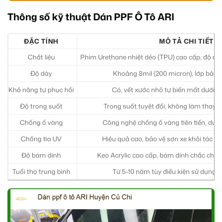
Thông số kỹ thuật Dán PPF Ô Tô ARI
ĐẶC TÍNH
MÔ TẢ CHI TIẾT
Chất liệu
Phim Urethane nhiệt dẻo (TPU) cao cấp, độ đàn 
Độ dày
Khoảng 8mil (200 micron), lớp bảo 
Khả năng tự phục hồi
Có, vết xước nhỏ tự biến mất dưới tá
Độ trong suốt
Trong suốt tuyệt đối, không làm thay 
Chống ố vàng
Công nghệ chống ố vàng tiên tiến, duy t
Chống tia UV
Hiệu quả cao, bảo vệ sơn xe khỏi tác hại
Độ bám dính
Keo Acrylic cao cấp, bám dính chắc chắn
Tuổi thọ trung bình
Từ 5-10 năm tùy điều kiện sử dụng 