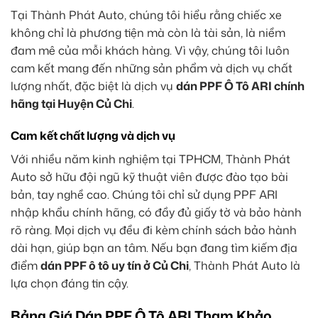
Tại Thành Phát Auto, chúng tôi hiểu rằng chiếc xe
không chỉ là phương tiện mà còn là tài sản, là niềm
đam mê của mỗi khách hàng. Vì vậy, chúng tôi luôn
cam kết mang đến những sản phẩm và dịch vụ chất
lượng nhất, đặc biệt là dịch vụ
dán PPF Ô Tô ARI chính
hãng tại Huyện Củ Chi
.
Cam kết chất lượng và dịch vụ
Với nhiều năm kinh nghiệm tại TPHCM, Thành Phát
Auto sở hữu đội ngũ kỹ thuật viên được đào tạo bài
bản, tay nghề cao. Chúng tôi chỉ sử dụng PPF ARI
nhập khẩu chính hãng, có đầy đủ giấy tờ và bảo hành
rõ ràng. Mọi dịch vụ đều đi kèm chính sách bảo hành
dài hạn, giúp bạn an tâm. Nếu bạn đang tìm kiếm địa
điểm
dán PPF ô tô uy tín ở Củ Chi
, Thành Phát Auto là
lựa chọn đáng tin cậy.
Bảng Giá Dán PPF Ô Tô ARI Tham Khảo