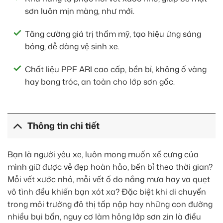
sơn luôn mịn màng, như mới.
Tăng cường giá trị thẩm mỹ, tạo hiệu ứng sáng
bóng, dễ dàng vệ sinh xe.
Chất liệu PPF ARI cao cấp, bền bỉ, không ố vàng
hay bong tróc, an toàn cho lớp sơn gốc.
Thông tin chi tiết
Bạn là người yêu xe, luôn mong muốn xế cưng của
mình giữ được vẻ đẹp hoàn hảo, bền bỉ theo thời gian?
Mỗi vết xước nhỏ, mỗi vết ố do nắng mưa hay va quẹt
vô tình đều khiến bạn xót xa? Đặc biệt khi di chuyển
trong môi trường đô thị tấp nập hay những con đường
nhiều bụi bẩn, nguy cơ làm hỏng lớp sơn zin là điều