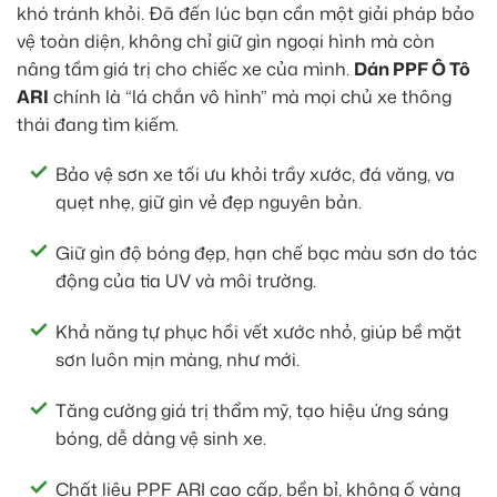
khó tránh khỏi. Đã đến lúc bạn cần một giải pháp bảo
vệ toàn diện, không chỉ giữ gìn ngoại hình mà còn
nâng tầm giá trị cho chiếc xe của mình.
Dán PPF Ô Tô
ARI
chính là “lá chắn vô hình” mà mọi chủ xe thông
thái đang tìm kiếm.
Bảo vệ sơn xe tối ưu khỏi trầy xước, đá văng, va
quẹt nhẹ, giữ gìn vẻ đẹp nguyên bản.
Giữ gìn độ bóng đẹp, hạn chế bạc màu sơn do tác
động của tia UV và môi trường.
Khả năng tự phục hồi vết xước nhỏ, giúp bề mặt
sơn luôn mịn màng, như mới.
Tăng cường giá trị thẩm mỹ, tạo hiệu ứng sáng
bóng, dễ dàng vệ sinh xe.
Chất liệu PPF ARI cao cấp, bền bỉ, không ố vàng