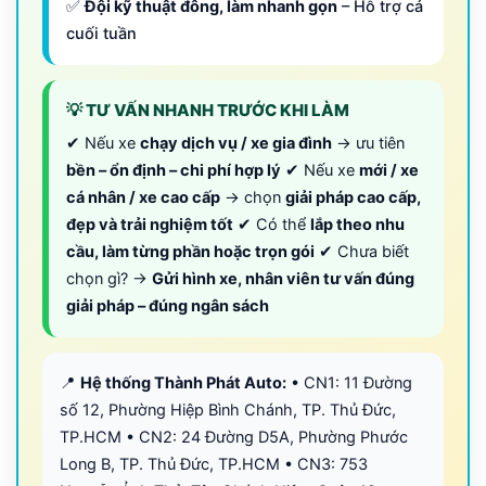
✅
Đội kỹ thuật đông, làm nhanh gọn
– Hỗ trợ cả
cuối tuần
💡 TƯ VẤN NHANH TRƯỚC KHI LÀM
✔ Nếu xe
chạy dịch vụ / xe gia đình
→ ưu tiên
bền – ổn định – chi phí hợp lý
✔ Nếu xe
mới / xe
cá nhân / xe cao cấp
→ chọn
giải pháp cao cấp,
đẹp và trải nghiệm tốt
✔ Có thể
lắp theo nhu
cầu, làm từng phần hoặc trọn gói
✔ Chưa biết
chọn gì? →
Gửi hình xe, nhân viên tư vấn đúng
giải pháp – đúng ngân sách
📍
Hệ thống Thành Phát Auto:
• CN1: 11 Đường
số 12, Phường Hiệp Bình Chánh, TP. Thủ Đức,
TP.HCM • CN2: 24 Đường D5A, Phường Phước
Long B, TP. Thủ Đức, TP.HCM • CN3: 753