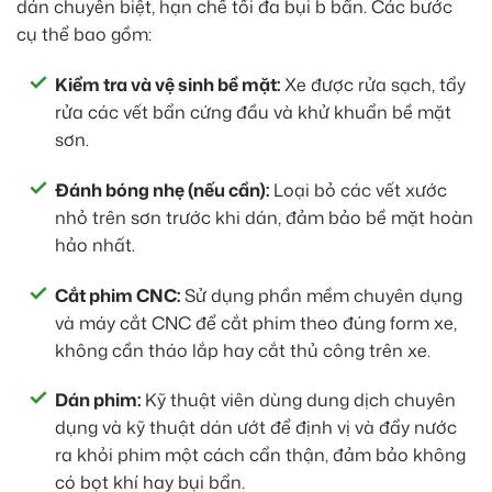
dán chuyên biệt, hạn chế tối đa bụi b bẩn. Các bước
cụ thể bao gồm:
Kiểm tra và vệ sinh bề mặt:
Xe được rửa sạch, tẩy
rửa các vết bẩn cứng đầu và khử khuẩn bề mặt
sơn.
Đánh bóng nhẹ (nếu cần):
Loại bỏ các vết xước
nhỏ trên sơn trước khi dán, đảm bảo bề mặt hoàn
hảo nhất.
Cắt phim CNC:
Sử dụng phần mềm chuyên dụng
và máy cắt CNC để cắt phim theo đúng form xe,
không cần tháo lắp hay cắt thủ công trên xe.
Dán phim:
Kỹ thuật viên dùng dung dịch chuyên
dụng và kỹ thuật dán ướt để định vị và đẩy nước
ra khỏi phim một cách cẩn thận, đảm bảo không
có bọt khí hay bụi bẩn.