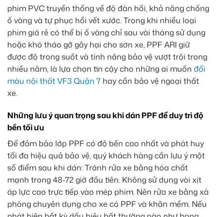
phim PVC truyền thống về độ đàn hồi, khả năng chống
ố vàng và tự phục hồi vết xước. Trong khi nhiều loại
phim giá rẻ có thể bị ố vàng chỉ sau vài tháng sử dụng
hoặc khó tháo gỡ gây hại cho sơn xe, PPF ARI giữ
được độ trong suốt và tính năng bảo vệ vượt trội trong
nhiều năm, là lựa chọn tin cậy cho những ai muốn
đổi
màu nội thất VF3 Quận 7
hay cần bảo vệ ngoại thất
xe.
Những lưu ý quan trọng sau khi dán PPF để duy trì độ
bền tối ưu
Để đảm bảo lớp PPF có độ bền cao nhất và phát huy
tối đa hiệu quả bảo vệ, quý khách hàng cần lưu ý một
số điểm sau khi dán: Tránh rửa xe bằng hóa chất
mạnh trong 48-72 giờ đầu tiên. Không sử dụng vòi xịt
áp lực cao trực tiếp vào mép phim. Nên rửa xe bằng xà
phòng chuyên dụng cho xe có PPF và khăn mềm. Nếu
phát hiện bất kỳ dấu hiệu bất thường nào như bong