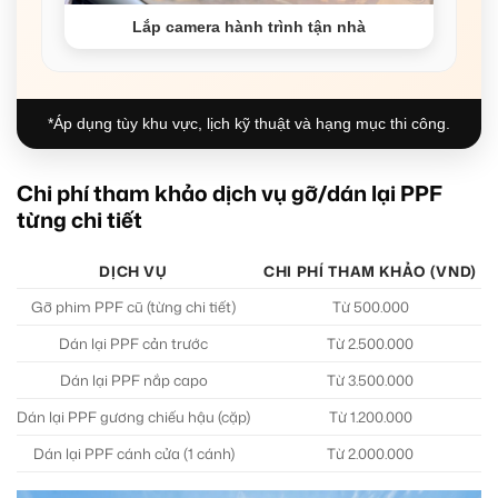
Lắp camera hành trình tận nhà
*Áp dụng tùy khu vực, lịch kỹ thuật và hạng mục thi công.
Chi phí tham khảo dịch vụ gỡ/dán lại PPF
từng chi tiết
DỊCH VỤ
CHI PHÍ THAM KHẢO (VND)
Gỡ phim PPF cũ (từng chi tiết)
Từ 500.000
Dán lại PPF cản trước
Từ 2.500.000
B
Dán lại PPF nắp capo
Từ 3.500.000
B
Dán lại PPF gương chiếu hậu (cặp)
Từ 1.200.000
B
Dán lại PPF cánh cửa (1 cánh)
Từ 2.000.000
B