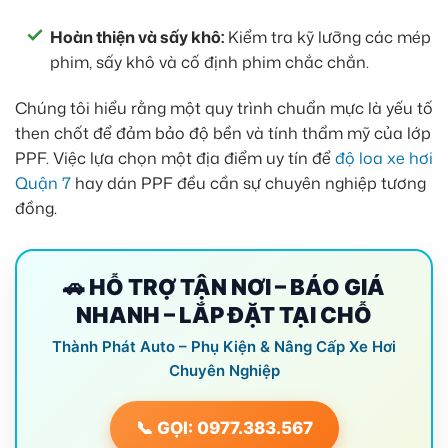
Hoàn thiện và sấy khô:
Kiểm tra kỹ lưỡng các mép
phim, sấy khô và cố định phim chắc chắn.
Chúng tôi hiểu rằng một quy trình chuẩn mực là yếu tố
then chốt để đảm bảo độ bền và tính thẩm mỹ của lớp
PPF. Việc lựa chọn một địa điểm uy tín để
độ loa xe hơi
Quận 7
hay dán PPF đều cần sự chuyên nghiệp tương
đồng.
🚗 HỖ TRỢ TẬN NƠI – BÁO GIÁ
NHANH – LẮP ĐẶT TẠI CHỖ
Thành Phát Auto – Phụ Kiện & Nâng Cấp Xe Hơi
Chuyên Nghiệp
📞 GỌI: 0977.383.567