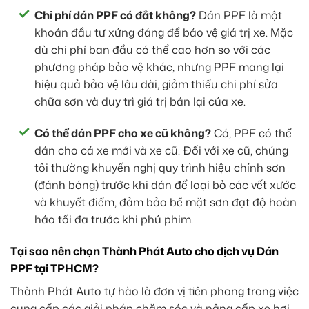
Chi phí dán PPF có đắt không?
Dán PPF là một
khoản đầu tư xứng đáng để bảo vệ giá trị xe. Mặc
dù chi phí ban đầu có thể cao hơn so với các
phương pháp bảo vệ khác, nhưng PPF mang lại
hiệu quả bảo vệ lâu dài, giảm thiểu chi phí sửa
chữa sơn và duy trì giá trị bán lại của xe.
Có thể dán PPF cho xe cũ không?
Có, PPF có thể
dán cho cả xe mới và xe cũ. Đối với xe cũ, chúng
tôi thường khuyến nghị quy trình hiệu chỉnh sơn
(đánh bóng) trước khi dán để loại bỏ các vết xước
và khuyết điểm, đảm bảo bề mặt sơn đạt độ hoàn
hảo tối đa trước khi phủ phim.
Tại sao nên chọn Thành Phát Auto cho dịch vụ Dán
PPF tại TPHCM?
Thành Phát Auto tự hào là đơn vị tiên phong trong việc
cung cấp các giải pháp chăm sóc và nâng cấp xe hơi