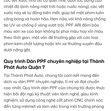
các vết xước nhỏ do cọ quẹt nhẹ, dưới tác động của
nhiệt độ (ánh nắng mặt trời hoặc nước nóng), các vết
xước này sẽ tự động biến mất, giúp bề mặt phim luôn
căng bóng và hoàn hảo. Hơn nữa, với khả năng chống
tia UV và chống ố vàng vượt trội, PPF ARI đảm bảo
màu sơn xe của bạn không bị phai màu hay xỉn màu
theo thời gian, một vấn đề thường gặp với các loại
phim kém chất lượng hoặc khi xe thường xuyên đậu
dưới nắng gắt.
Quy trình Dán PPF chuyên nghiệp tại Thành
Phát Auto Quận 7
Tại Thành Phát Auto, chúng tôi cam kết mang đến
dịch vụ dán PPF chuyên nghiệp, tỉ mỉ và đạt chuẩn
cao nhất. Quy trình dán PPF của chúng tôi được thực
hiện bởi đội ngũ kỹ thuật viên lành nghề, giàu kinh
nghiệm, sử dụng công nghệ cắt phim CNC chính xác
đến từng milimet và làm việc trong môi trường phòng