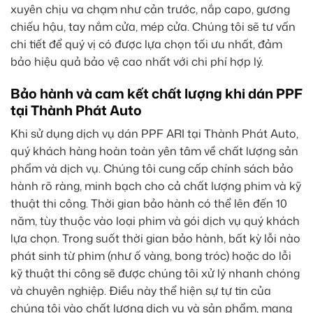
xuyên chịu va chạm như cản trước, nắp capo, gương
chiếu hậu, tay nắm cửa, mép cửa. Chúng tôi sẽ tư vấn
chi tiết để quý vị có được lựa chọn tối ưu nhất, đảm
bảo hiệu quả bảo vệ cao nhất với chi phí hợp lý.
Bảo hành và cam kết chất lượng khi dán PPF
tại Thành Phát Auto
Khi sử dụng dịch vụ dán PPF ARI tại Thành Phát Auto,
quý khách hàng hoàn toàn yên tâm về chất lượng sản
phẩm và dịch vụ. Chúng tôi cung cấp chính sách bảo
hành rõ ràng, minh bạch cho cả chất lượng phim và kỹ
thuật thi công. Thời gian bảo hành có thể lên đến 10
năm, tùy thuộc vào loại phim và gói dịch vụ quý khách
lựa chọn. Trong suốt thời gian bảo hành, bất kỳ lỗi nào
phát sinh từ phim (như ố vàng, bong tróc) hoặc do lỗi
kỹ thuật thi công sẽ được chúng tôi xử lý nhanh chóng
và chuyên nghiệp. Điều này thể hiện sự tự tin của
chúng tôi vào chất lượng dịch vụ và sản phẩm, mang