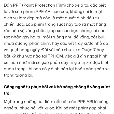
Dán PPF (Paint Protection Film) cho xe ô tô, đặc biệt
là với sản phẩm PPF ARI cao cấp, không chỉ là một
dịch vụ làm đẹp mà còn là một quyết định đầu tư
chiến lược. Lớp phim trong suốt này tạo ra một hàng
rào bảo vệ vững chắc, giúp xe của bạn chống lại các
tác nhân gây hại từ môi trường như đá văng, cát bụi,
nhựa đường, phân chim, hay các vết trầy xước nhỏ do
va quẹt hàng ngày. Đối với các chủ xe ở Quận 7 hay
bất kỳ khu vực nào tại TPHCM, việc giữ gìn ngoại hình
xe luôn như mới sẽ góp phần duy trì giá trị xe, đặc biệt
quan trọng khi bạn có ý định bán lại hoặc nâng cấp xe
trong tương lai.
Công nghệ tự phục hồi và khả năng chống ố vàng vượt
trội
Một trong những ưu điểm nổi bật của PPF ARI là công
nghệ tự phục hồi vết xước. Khi bề mặt phim gặp phải