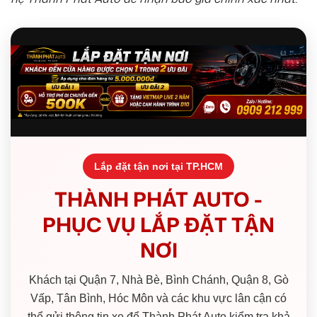
Lắp đặt tận nơi tại TP.HCM
THÀNH PHÁT AUTO -
PHỤC VỤ LẮP ĐẶT TẬN
NƠI
Khách tại Quận 7, Nhà Bè, Bình Chánh, Quận 8, Gò
Vấp, Tân Bình, Hóc Môn và các khu vực lân cận có
thể gửi thông tin xe để Thành Phát Auto kiểm tra khả