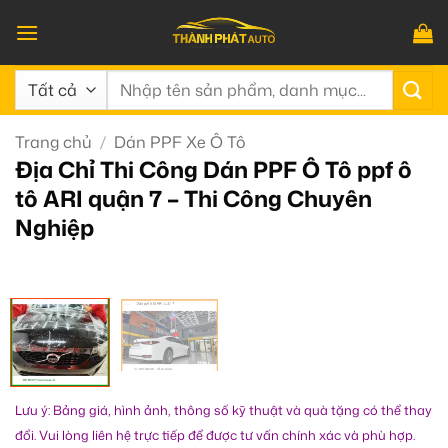
Bỏ
qua
nội
Tìm
dung
kiếm:
Trang chủ
/
Dán PPF Xe Ô Tô
Địa Chỉ Thi Công Dán PPF Ô Tô ppf ô
tô ARI quận 7 – Thi Công Chuyên
Nghiệp
Lưu ý: Bảng giá, hình ảnh, thông số kỹ thuật và quà tặng có thể thay
đổi. Vui lòng liên hệ trực tiếp để được tư vấn chính xác và phù hợp.