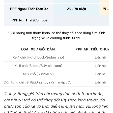
PPF Ngoại Thất Toàn Xe
23 – 70 triệu
25 – 78
PPF Nội Thất (Combo)
2 –
* Giá mang tính tham khảo, có thể thay đổi theo dòng film, tình
trạng xe và chương trình ưu đãi.
LOẠI XE / GÓI DÁN
PPF ARI TIÊU CHUẨN
Xe 4 chỗ (Hatchback/Sedan nhỏ)
Liên hệ
Xe 5 chỗ (Sedan/SUV cỡ trung)
Liên hệ
Xe 7 chỗ (SUV/MPV)
Liên hệ
Dán từng chi tiết (Gương, tay nắm, mép cửa)
Liên hệ
*Lưu ý: Bảng giá trên chỉ mang tính chất tham khảo,
chi phí cụ thể có thể thay đổi tùy theo kích thước, độ
phức tạp của xe và thời điểm khuyến mãi. Vui lòng liên
hệ Thành Phát Auto để nhận báo giá chính xác nhất.