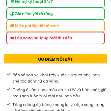
💬 Hỗ trợ kỹ thuật 24/7
💰 Giá niêm yết rõ ràng
🚚 Miễn phí lắp đặt tận nơi
❤️ Lắp xong hài lòng mới thu tiền
ƯU ĐIỂM NỔI BẬT
Bảo vệ sơn xe khỏi trầy xước, va quẹt nhẹ, hạn
chế tác động từ đá văng.
Chống ố vàng, bạc màu do tia UV và hóa chất, giữ
màu sơn luôn tươi mới như ban đầu.
Tăng cường độ bóng, mang lại vẻ đẹp sang trọng
và đẳng cấp cho ngoại thất xe.