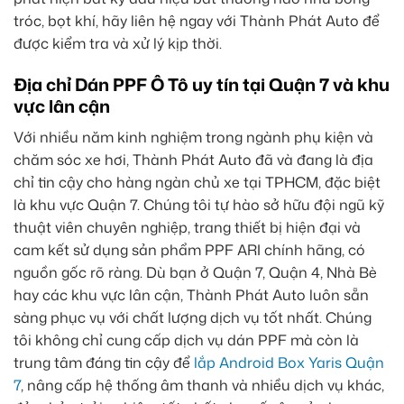
tróc, bọt khí, hãy liên hệ ngay với Thành Phát Auto để
được kiểm tra và xử lý kịp thời.
Địa chỉ Dán PPF Ô Tô uy tín tại Quận 7 và khu
vực lân cận
Với nhiều năm kinh nghiệm trong ngành phụ kiện và
chăm sóc xe hơi, Thành Phát Auto đã và đang là địa
chỉ tin cậy cho hàng ngàn chủ xe tại TPHCM, đặc biệt
là khu vực Quận 7. Chúng tôi tự hào sở hữu đội ngũ kỹ
thuật viên chuyên nghiệp, trang thiết bị hiện đại và
cam kết sử dụng sản phẩm PPF ARI chính hãng, có
nguồn gốc rõ ràng. Dù bạn ở Quận 7, Quận 4, Nhà Bè
hay các khu vực lân cận, Thành Phát Auto luôn sẵn
sàng phục vụ với chất lượng dịch vụ tốt nhất. Chúng
tôi không chỉ cung cấp dịch vụ dán PPF mà còn là
trung tâm đáng tin cậy để
lắp Android Box Yaris Quận
7
, nâng cấp hệ thống âm thanh và nhiều dịch vụ khác,