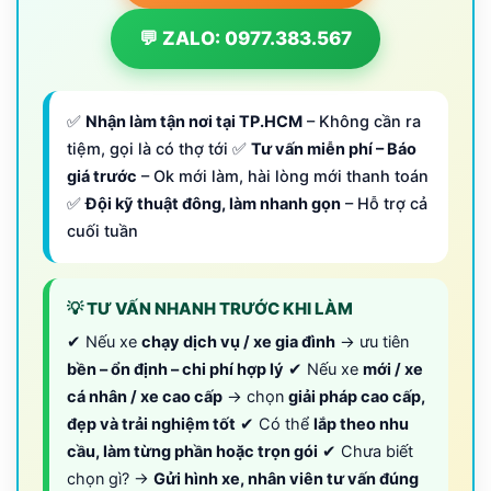
💬 ZALO: 0977.383.567
✅
Nhận làm tận nơi tại TP.HCM
– Không cần ra
tiệm, gọi là có thợ tới ✅
Tư vấn miễn phí – Báo
giá trước
– Ok mới làm, hài lòng mới thanh toán
✅
Đội kỹ thuật đông, làm nhanh gọn
– Hỗ trợ cả
cuối tuần
💡 TƯ VẤN NHANH TRƯỚC KHI LÀM
✔ Nếu xe
chạy dịch vụ / xe gia đình
→ ưu tiên
bền – ổn định – chi phí hợp lý
✔ Nếu xe
mới / xe
cá nhân / xe cao cấp
→ chọn
giải pháp cao cấp,
đẹp và trải nghiệm tốt
✔ Có thể
lắp theo nhu
cầu, làm từng phần hoặc trọn gói
✔ Chưa biết
chọn gì? →
Gửi hình xe, nhân viên tư vấn đúng