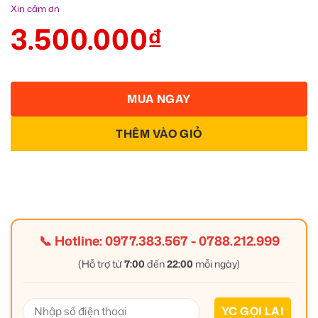
Xin cảm ơn
3.500.000
₫
MUA NGAY
THÊM VÀO GIỎ
📞 Hotline:
0977.383.567
-
0788.212.999
(Hỗ trợ từ
7:00
đến
22:00
mỗi ngày)