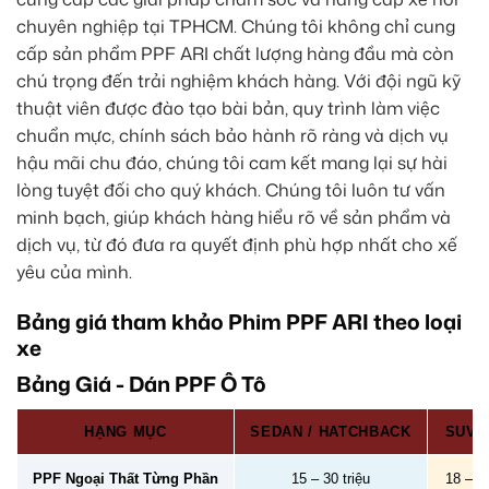
chuyên nghiệp tại TPHCM. Chúng tôi không chỉ cung
cấp sản phẩm PPF ARI chất lượng hàng đầu mà còn
chú trọng đến trải nghiệm khách hàng. Với đội ngũ kỹ
thuật viên được đào tạo bài bản, quy trình làm việc
chuẩn mực, chính sách bảo hành rõ ràng và dịch vụ
hậu mãi chu đáo, chúng tôi cam kết mang lại sự hài
lòng tuyệt đối cho quý khách. Chúng tôi luôn tư vấn
minh bạch, giúp khách hàng hiểu rõ về sản phẩm và
dịch vụ, từ đó đưa ra quyết định phù hợp nhất cho xế
yêu của mình.
Bảng giá tham khảo Phim PPF ARI theo loại
xe
Bảng Giá - Dán PPF Ô Tô
HẠNG MỤC
SEDAN / HATCHBACK
SUV /
PPF Ngoại Thất Từng Phần
15 – 30 triệu
18 – 40