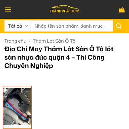
Bỏ
qua
nội
Tìm
dung
kiếm:
Trang chủ
/
Thảm Lót Sàn Ô Tô
Địa Chỉ May Thảm Lót Sàn Ô Tô lót
sàn nhựa đúc quận 4 – Thi Công
Chuyên Nghiệp