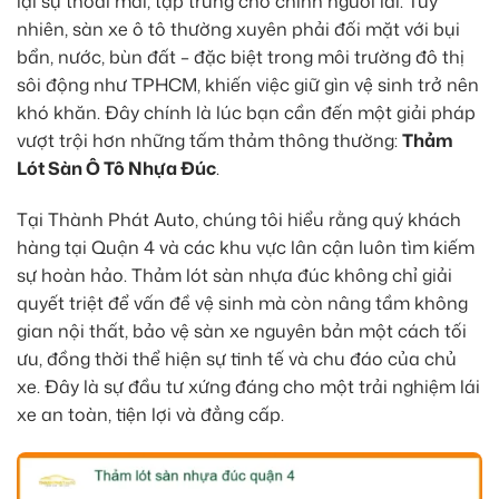
lại sự thoải mái, tập trung cho chính người lái. Tuy
nhiên, sàn xe ô tô thường xuyên phải đối mặt với bụi
bẩn, nước, bùn đất – đặc biệt trong môi trường đô thị
sôi động như TPHCM, khiến việc giữ gìn vệ sinh trở nên
khó khăn. Đây chính là lúc bạn cần đến một giải pháp
vượt trội hơn những tấm thảm thông thường:
Thảm
Lót Sàn Ô Tô Nhựa Đúc
.
Tại Thành Phát Auto, chúng tôi hiểu rằng quý khách
hàng tại Quận 4 và các khu vực lân cận luôn tìm kiếm
sự hoàn hảo. Thảm lót sàn nhựa đúc không chỉ giải
quyết triệt để vấn đề vệ sinh mà còn nâng tầm không
gian nội thất, bảo vệ sàn xe nguyên bản một cách tối
ưu, đồng thời thể hiện sự tinh tế và chu đáo của chủ
xe. Đây là sự đầu tư xứng đáng cho một trải nghiệm lái
xe an toàn, tiện lợi và đẳng cấp.