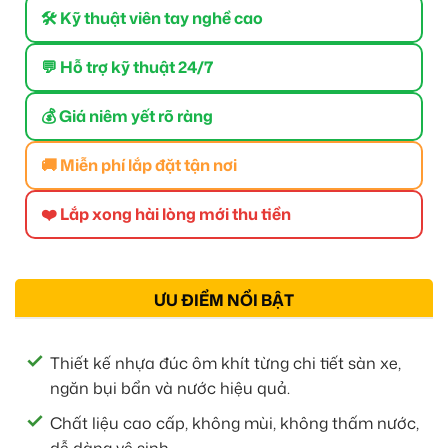
🛠 Kỹ thuật viên tay nghề cao
💬 Hỗ trợ kỹ thuật 24/7
💰 Giá niêm yết rõ ràng
🚚 Miễn phí lắp đặt tận nơi
❤️ Lắp xong hài lòng mới thu tiền
ƯU ĐIỂM NỔI BẬT
Thiết kế nhựa đúc ôm khít từng chi tiết sàn xe,
ngăn bụi bẩn và nước hiệu quả.
Chất liệu cao cấp, không mùi, không thấm nước,
dễ dàng vệ sinh.