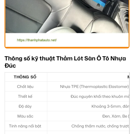
Thông số kỹ thuật Thảm Lót Sàn Ô Tô Nhựa
Đúc
THÔNG SỐ
MÔ
Chất liệu
Nhựa TPE (Thermoplastic Elastomer) ho
Thiết kế
Đúc nguyên khối theo khuôn mẫu t
Độ dày
Khoảng 3-5mm, đảm bả
Màu sắc
Đen, Xám, Be (tùy
Tính năng nổi bật
Chống thấm nước, chống trượt, c