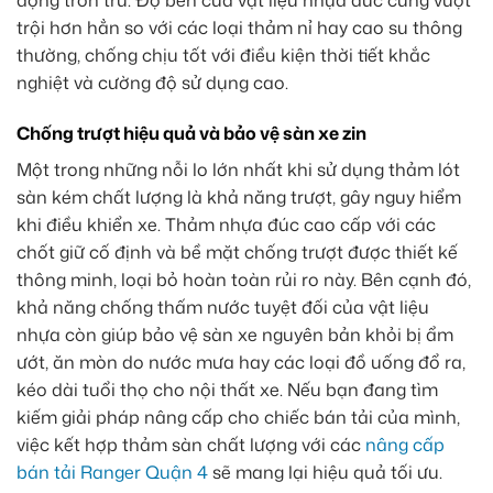
động trơn tru. Độ bền của vật liệu nhựa đúc cũng vượt
trội hơn hẳn so với các loại thảm nỉ hay cao su thông
thường, chống chịu tốt với điều kiện thời tiết khắc
nghiệt và cường độ sử dụng cao.
Chống trượt hiệu quả và bảo vệ sàn xe zin
Một trong những nỗi lo lớn nhất khi sử dụng thảm lót
sàn kém chất lượng là khả năng trượt, gây nguy hiểm
khi điều khiển xe. Thảm nhựa đúc cao cấp với các
chốt giữ cố định và bề mặt chống trượt được thiết kế
thông minh, loại bỏ hoàn toàn rủi ro này. Bên cạnh đó,
khả năng chống thấm nước tuyệt đối của vật liệu
nhựa còn giúp bảo vệ sàn xe nguyên bản khỏi bị ẩm
ướt, ăn mòn do nước mưa hay các loại đồ uống đổ ra,
kéo dài tuổi thọ cho nội thất xe. Nếu bạn đang tìm
kiếm giải pháp nâng cấp cho chiếc bán tải của mình,
việc kết hợp thảm sàn chất lượng với các
nâng cấp
bán tải Ranger Quận 4
sẽ mang lại hiệu quả tối ưu.