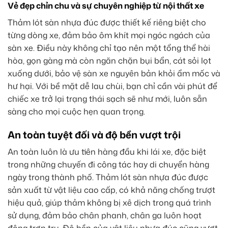
Vẻ đẹp chỉn chu và sự chuyên nghiệp từ nội thất xe
Thảm lót sàn nhựa đúc được thiết kế riêng biệt cho
từng dòng xe, đảm bảo ôm khít mọi ngóc ngách của
sàn xe. Điều này không chỉ tạo nên một tổng thể hài
hòa, gọn gàng mà còn ngăn chặn bụi bẩn, cát sỏi lọt
xuống dưới, bảo vệ sàn xe nguyên bản khỏi ẩm mốc và
hư hại. Với bề mặt dễ lau chùi, bạn chỉ cần vài phút để
chiếc xe trở lại trạng thái sạch sẽ như mới, luôn sẵn
sàng cho mọi cuộc hẹn quan trọng.
An toàn tuyệt đối và độ bền vượt trội
An toàn luôn là ưu tiên hàng đầu khi lái xe, đặc biệt
trong những chuyến đi công tác hay di chuyển hàng
ngày trong thành phố. Thảm lót sàn nhựa đúc được
sản xuất từ vật liệu cao cấp, có khả năng chống trượt
hiệu quả, giúp thảm không bị xê dịch trong quá trình
sử dụng, đảm bảo chân phanh, chân ga luôn hoạt