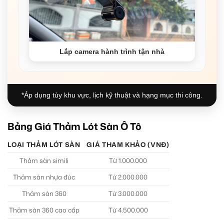
Lắp camera hành trình tận nhà
*Áp dụng tùy khu vực, lịch kỹ thuật và hạng mục thi công.
Bảng Giá Thảm Lót Sàn Ô Tô
LOẠI THẢM LÓT SÀN
GIÁ THAM KHẢO (VNĐ)
Thảm sàn simili
Từ 1.000.000
Thảm sàn nhựa đúc
Từ 2.000.000
Thảm sàn 360
Từ 3.000.000
Thảm sàn 360 cao cấp
Từ 4.500.000