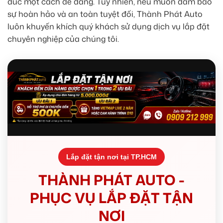
đúc một cách dễ dàng. Tuy nhiên, nếu muốn đảm bảo
sự hoàn hảo và an toàn tuyệt đối, Thành Phát Auto
luôn khuyến khích quý khách sử dụng dịch vụ lắp đặt
chuyên nghiệp của chúng tôi.
Lắp đặt tận nơi tại TP.HCM
THÀNH PHÁT AUTO -
PHỤC VỤ LẮP ĐẶT TẬN
NƠI