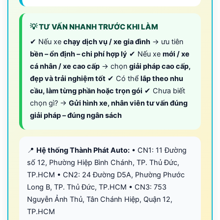
💡 TƯ VẤN NHANH TRƯỚC KHI LÀM
✔ Nếu xe
chạy dịch vụ / xe gia đình
→ ưu tiên
bền – ổn định – chi phí hợp lý
✔ Nếu xe
mới / xe
cá nhân / xe cao cấp
→ chọn
giải pháp cao cấp,
đẹp và trải nghiệm tốt
✔ Có thể
lắp theo nhu
cầu, làm từng phần hoặc trọn gói
✔ Chưa biết
chọn gì? →
Gửi hình xe, nhân viên tư vấn đúng
giải pháp – đúng ngân sách
📍
Hệ thống Thành Phát Auto:
• CN1: 11 Đường
số 12, Phường Hiệp Bình Chánh, TP. Thủ Đức,
TP.HCM • CN2: 24 Đường D5A, Phường Phước
Long B, TP. Thủ Đức, TP.HCM • CN3: 753
Nguyễn Ảnh Thủ, Tân Chánh Hiệp, Quận 12,
TP.HCM