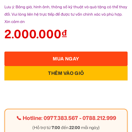
Lưu ý: Bảng giá, hình ảnh, thông số kỹ thuật và quà tặng có thể thay
đổi. Vui lòng liên hệ trực tiếp để được tư vấn chính xác và phù hợp.
Xin cảm ơn
2.000.000
₫
MUA NGAY
THÊM VÀO GIỎ
📞 Hotline:
0977.383.567
-
0788.212.999
(Hỗ trợ từ
7:00
đến
22:00
mỗi ngày)