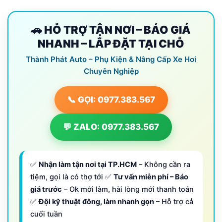
🚗 HỖ TRỢ TẬN NƠI – BÁO GIÁ
NHANH – LẮP ĐẶT TẠI CHỖ
Thành Phát Auto – Phụ Kiện & Nâng Cấp Xe Hơi
Chuyên Nghiệp
📞 GỌI: 0977.383.567
💬 ZALO: 0977.383.567
✅
Nhận làm tận nơi tại TP.HCM
– Không cần ra
tiệm, gọi là có thợ tới ✅
Tư vấn miễn phí – Báo
giá trước
– Ok mới làm, hài lòng mới thanh toán
✅
Đội kỹ thuật đông, làm nhanh gọn
– Hỗ trợ cả
cuối tuần