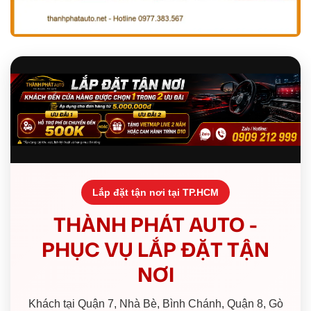
Lắp đặt tận nơi tại TP.HCM
THÀNH PHÁT AUTO -
PHỤC VỤ LẮP ĐẶT TẬN
NƠI
Khách tại Quận 7, Nhà Bè, Bình Chánh, Quận 8, Gò