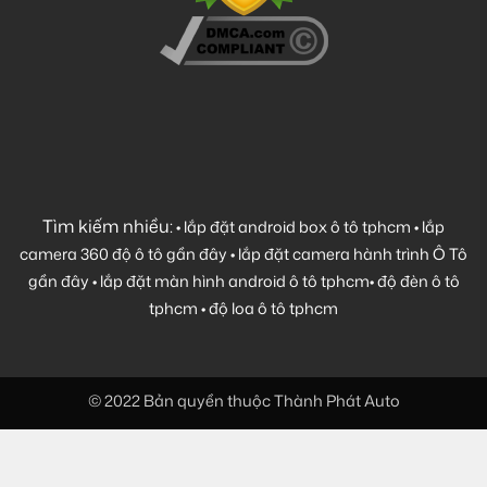
Tìm kiếm nhiều:
•
lắp đặt android box ô tô tphcm
•
lắp
camera 360 độ ô tô gần đây
•
lắp đặt camera hành trình Ô Tô
gần đây
•
lắp đặt màn hình android ô tô tphcm
•
độ đèn ô tô
tphcm
•
độ loa ô tô tphcm
© 2022 Bản quyền thuộc Thành Phát Auto