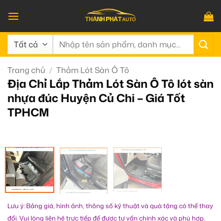
Bỏ
qua
nội
Tìm
dung
kiếm:
Trang chủ
/
Thảm Lót Sàn Ô Tô
Địa Chỉ Lắp Thảm Lót Sàn Ô Tô lót sàn
nhựa đúc Huyện Củ Chi – Giá Tốt
TPHCM
Lưu ý: Bảng giá, hình ảnh, thông số kỹ thuật và quà tặng có thể thay
đổi. Vui lòng liên hệ trực tiếp để được tư vấn chính xác và phù hợp.