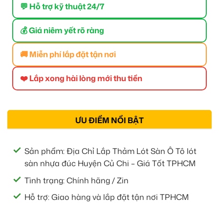
💬 Hỗ trợ kỹ thuật 24/7
💰 Giá niêm yết rõ ràng
🚚 Miễn phí lắp đặt tận nơi
❤️ Lắp xong hài lòng mới thu tiền
ƯU ĐIỂM NỔI BẬT
Sản phẩm: Địa Chỉ Lắp Thảm Lót Sàn Ô Tô lót
sàn nhựa đúc Huyện Củ Chi – Giá Tốt TPHCM
Tình trạng: Chính hãng / Zin
Hỗ trợ: Giao hàng và lắp đặt tận nơi TPHCM