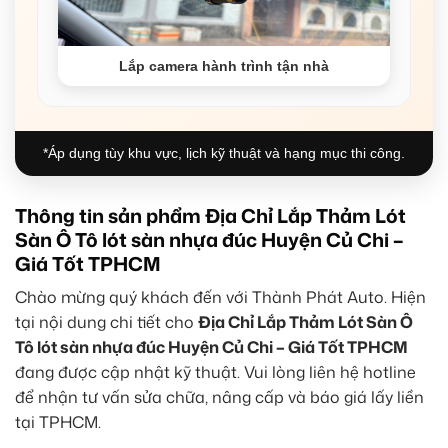
Lắp camera hành trình tận nhà
*Áp dụng tùy khu vực, lịch kỹ thuật và hạng mục thi công.
Thông tin sản phẩm Địa Chỉ Lắp Thảm Lót
Sàn Ô Tô lót sàn nhựa đúc Huyện Củ Chi –
Giá Tốt TPHCM
Chào mừng quý khách đến với Thành Phát Auto. Hiện
tại nội dung chi tiết cho
Địa Chỉ Lắp Thảm Lót Sàn Ô
Tô lót sàn nhựa đúc Huyện Củ Chi – Giá Tốt TPHCM
đang được cập nhật kỹ thuật. Vui lòng liên hệ hotline
để nhận tư vấn sửa chữa, nâng cấp và báo giá lấy liền
tại TPHCM.