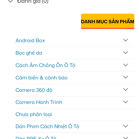
Đánh giá (0)
DANH MỤC SẢN PHẨM
Android Box
Bọc ghế da
Cách Âm Chống Ồn Ô Tô
Cảm biến & cảnh báo
Camera 360 độ
Camera Hành Trình
Chưa phân loại
Dán Phim Cách Nhiệt Ô Tô
Dán PPF Xe Ô Tô