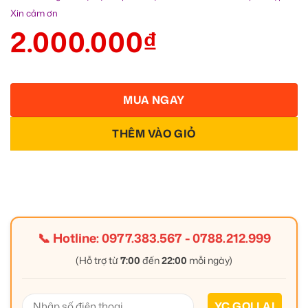
Xin cảm ơn
2.000.000
₫
MUA NGAY
THÊM VÀO GIỎ
📞 Hotline:
0977.383.567
-
0788.212.999
(Hỗ trợ từ
7:00
đến
22:00
mỗi ngày)