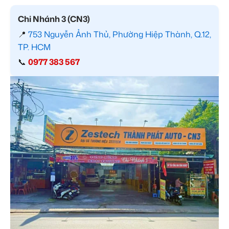
Chi Nhánh 3 (CN3)
📍
753 Nguyễn Ảnh Thủ, Phường Hiệp Thành, Q.12,
TP. HCM
📞
0977 383 567