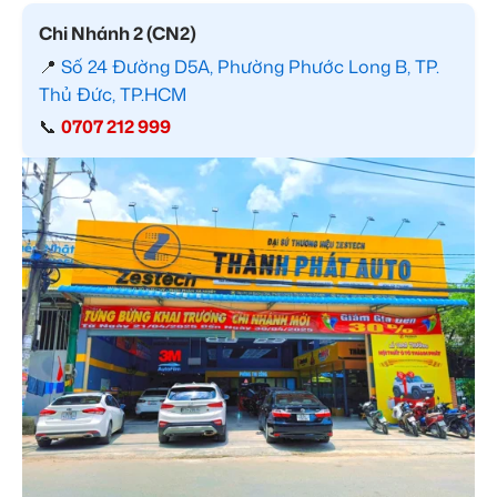
Chi Nhánh 2 (CN2)
📍
Số 24 Đường D5A, Phường Phước Long B, TP.
Thủ Đức, TP.HCM
📞
0707 212 999