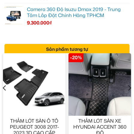
Camera 360 Độ Isuzu Dmax 2019 - Trung
Tâm Lắp Đặt Chính Hãng TPHCM
9.300.000
₫
Sản phẩm tương tự
-20%
THẢM LÓT SÀN Ô TÔ
THẢM LÓT SÀN XE
PEUGEOT 3008 2017-
HYUNDAI ACCENT 360
2023 3D CAO CẤP
ĐỘ