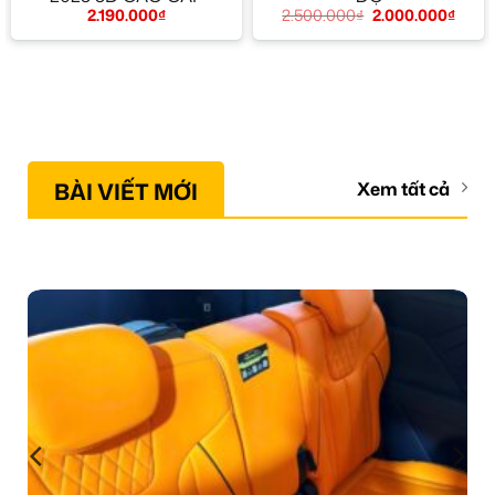
2.190.000
₫
2.500.000
₫
2.000.000
₫
BÀI VIẾT MỚI
Xem tất cả