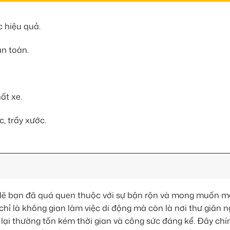
 hiệu quả.
an toàn.
ất xe.
, trầy xước.
 lẽ bạn đã quá quen thuộc với sự bận rộn và mong muốn m
chỉ là không gian làm việc di động mà còn là nơi thư giãn n
h lại thường tốn kém thời gian và công sức đáng kể. Đây chín