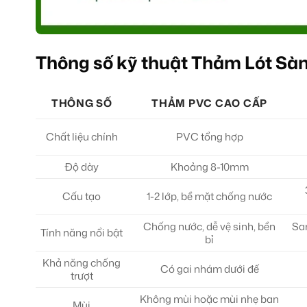
Thông số kỹ thuật Thảm Lót Sàn
THÔNG SỐ
THẢM PVC CAO CẤP
Chất liệu chính
PVC tổng hợp
Độ dày
Khoảng 8-10mm
Cấu tạo
1-2 lớp, bề mặt chống nước
Chống nước, dễ vệ sinh, bền
Sa
Tính năng nổi bật
bỉ
Khả năng chống
Có gai nhám dưới đế
trượt
Không mùi hoặc mùi nhẹ ban
Mùi