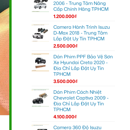
2006 - Trung Tâm Nâng
Cấp Chính Hãng TPHCM
1.200.000
₫
Camera Hành Trình Isuzu
D-Max 2018 - Trung Tâm
Lắp Đặt Uy Tín TPHCM
2.500.000
₫
Dán Phim PPF Bảo Vệ Sơn
Xe Hyundai Creta 2020 -
Địa Chỉ Lắp Đặt Uy Tín
TPHCM
3.500.000
₫
Dán Phim Cách Nhiệt
Chevrolet Captiva 2009 -
Địa Chỉ Lắp Đặt Uy Tín
TPHCM
4.100.000
₫
Camera 360 Độ Isuzu