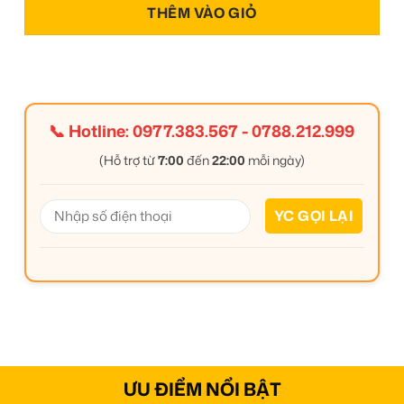
THÊM VÀO GIỎ
📞 Hotline:
0977.383.567
-
0788.212.999
(Hỗ trợ từ
7:00
đến
22:00
mỗi ngày)
ƯU ĐIỂM NỔI BẬT