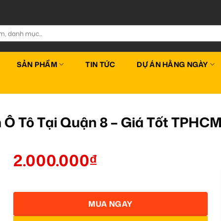
SẢN PHẨM
TIN TỨC
DỰ ÁN HẰNG NGÀY
 Ô Tô Tại Quận 8 – Giá Tốt TPHC
2.000.000
₫
MUA NGAY