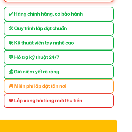
✔️ Hàng chính hãng, có bảo hành
🛠 Quy trình lắp đặt chuẩn
🛠 Kỹ thuật viên tay nghề cao
💬 Hỗ trợ kỹ thuật 24/7
💰 Giá niêm yết rõ ràng
🚚 Miễn phí lắp đặt tận nơi
❤️ Lắp xong hài lòng mới thu tiền