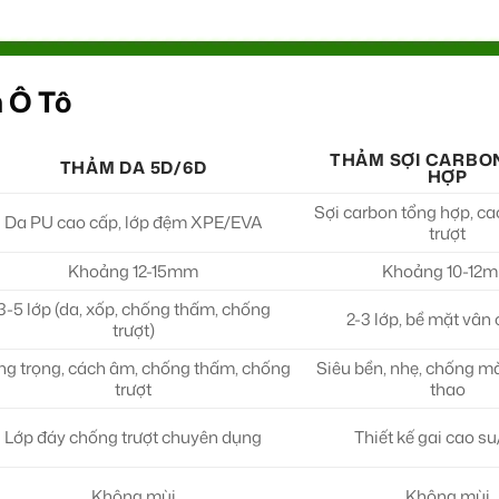
 Ô Tô
THẢM SỢI CARBO
THẢM DA 5D/6D
HỢP
Sợi carbon tổng hợp, c
Da PU cao cấp, lớp đệm XPE/EVA
trượt
Khoảng 12-15mm
Khoảng 10-12
3-5 lớp (da, xốp, chống thấm, chống
2-3 lớp, bề mặt vân
trượt)
ng trọng, cách âm, chống thấm, chống
Siêu bền, nhẹ, chống m
trượt
thao
Lớp đáy chống trượt chuyên dụng
Thiết kế gai cao 
Không mùi
Không mùi