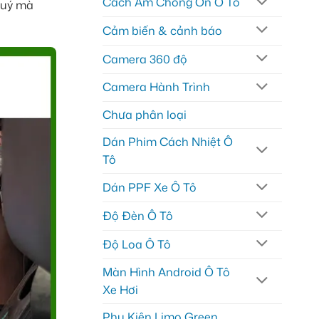
Cách Âm Chống Ồn Ô Tô
quý mà
Cảm biến & cảnh báo
Camera 360 độ
Camera Hành Trình
Chưa phân loại
Dán Phim Cách Nhiệt Ô
Tô
Dán PPF Xe Ô Tô
Độ Đèn Ô Tô
Độ Loa Ô Tô
Màn Hình Android Ô Tô
Xe Hơi
Phụ Kiện Limo Green