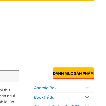
DANH MỤC SẢN PHẨM
Android Box
ọi thứ
gắn ngủi.
Bọc ghế da
h là lúc