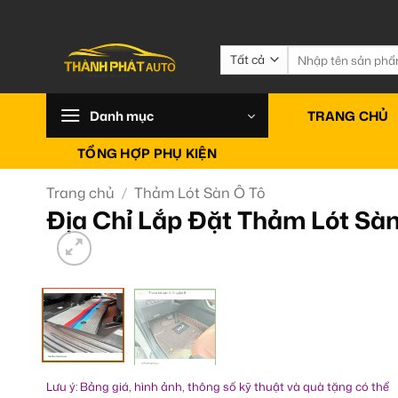
Bỏ
qua
nội
Tìm
kiếm:
dung
Danh mục
TRANG CHỦ
TỔNG HỢP PHỤ KIỆN
Trang chủ
/
Thảm Lót Sàn Ô Tô
Địa Chỉ Lắp Đặt Thảm Lót Sàn
Lưu ý: Bảng giá, hình ảnh, thông số kỹ thuật và quà tặng có thể