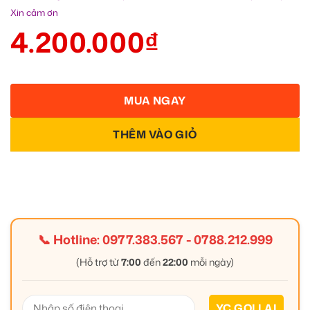
Xin cảm ơn
4.200.000
₫
MUA NGAY
THÊM VÀO GIỎ
📞 Hotline:
0977.383.567
-
0788.212.999
(Hỗ trợ từ
7:00
đến
22:00
mỗi ngày)