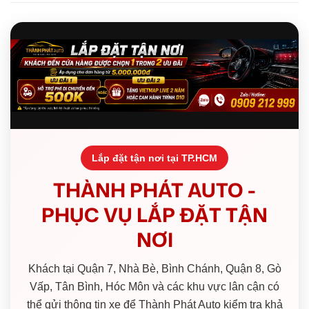
Lắp đặt tận nơi tại TP.HCM
THÀNH PHÁT AUTO -
PHỤC VỤ LẮP ĐẶT TẬN
NƠI
Khách tại Quận 7, Nhà Bè, Bình Chánh, Quận 8, Gò
Vấp, Tân Bình, Hóc Môn và các khu vực lân cận có
thể gửi thông tin xe để Thành Phát Auto kiểm tra khả