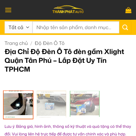
Bỏ
qua
nội
Tìm
dung
kiếm:
Trang chủ
/
Độ Đèn Ô Tô
Địa Chỉ Độ Đèn Ô Tô đèn gầm Xlight
Quận Tân Phú – Lắp Đặt Uy Tín
TPHCM
Lưu ý: Bảng giá, hình ảnh, thông số kỹ thuật và quà tặng có thể thay
đổi. Vui lòng liên hệ trực tiếp để được tư vấn chính xác và phù hợp.