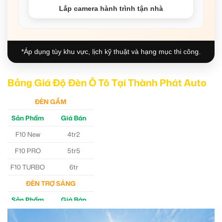
Lắp camera hành trình tận nhà
*Áp dụng tùy khu vực, lịch kỹ thuật và hạng mục thi công.
Bảng Giá Độ Đèn Ô Tô Tại Thành Phát Auto
ĐÈN GẦM
Sản Phẩm
Giá Bán
F10 New
4tr2
F10 PRO
5tr5
F10 TURBO
6tr
ĐÈN TRỢ SÁNG
Sản Phẩm
Giá Bán
M30 Ultra
4tr5