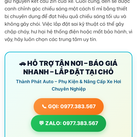
giữ nguyên kết cấu zin của xe. Cuối cùng, đèn sẽ được
canh chỉnh góc chiếu sáng một cách tỉ mỉ bằng thiết
bị chuyên dụng để đạt hiệu quả chiếu sáng tối ưu và
không gây chói. Việc lắp đặt sai kỹ thuật có thể gây
chập cháy, hư hại hệ thống điện hoặc mất bảo hành, vì
vậy, hãy luôn chọn các trung tâm uy tín.
🚗 HỖ TRỢ TẬN NƠI – BÁO GIÁ
NHANH – LẮP ĐẶT TẠI CHỖ
Thành Phát Auto – Phụ Kiện & Nâng Cấp Xe Hơi
Chuyên Nghiệp
📞 GỌI: 0977.383.567
💬 ZALO: 0977.383.567