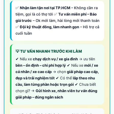
✅
Nhận làm tận nơi tại TP.HCM
– Không cần ra
tiệm, gọi là có thợ tới ✅
Tư vấn miễn phí – Báo
giá trước
– Ok mới làm, hài lòng mới thanh toán
✅
Đội kỹ thuật đông, làm nhanh gọn
– Hỗ trợ cả
cuối tuần
💡 TƯ VẤN NHANH TRƯỚC KHI LÀM
✔ Nếu xe
chạy dịch vụ / xe gia đình
→ ưu tiên
bền – ổn định – chi phí hợp lý
✔ Nếu xe
mới / xe
cá nhân / xe cao cấp
→ chọn
giải pháp cao cấp,
đẹp và trải nghiệm tốt
✔ Có thể
lắp theo nhu
cầu, làm từng phần hoặc trọn gói
✔ Chưa biết
chọn gì? →
Gửi hình xe, nhân viên tư vấn đúng
giải pháp – đúng ngân sách