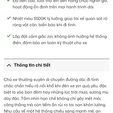
Độ bền cao, tuổi thọ lên đến hàng chục nghìn giờ,
hoạt động ổn định trên mọi hành trình dài.
Nhiệt màu 5500K lý tưởng, giúp tài xế quan sát rõ
ràng vật cản, biển báo khi đi tỉnh.
Lắp đặt cắm giắc zin, không ảnh hưởng hệ thống
điện, đảm bảo an toàn kỹ thuật cho xe.
Thông tin chi tiết
Chủ xe thường xuyên di chuyển đường dài, đi tỉnh
chắc chắn hiểu rõ nỗi khổ khi đèn xe zin quá yếu, đặc
biệt là vào ban đêm hay những lúc trời mưa, sương mù
dày đặc. Tầm nhìn hạn chế không chỉ gây mệt mỏi,
căng thẳng mà còn tiềm ẩn rủi ro tai nạn khôn lường.
Nhu cầu về một hệ thống chiếu sáng mạnh mẽ, an