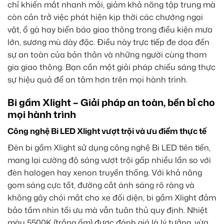
chỉ khiến mắt nhanh mỏi, giảm khả năng tập trung mà
còn cản trở việc phát hiện kịp thời các chướng ngại
vật, ổ gà hay biển báo giao thông trong điều kiện mưa
lớn, sương mù dày đặc. Điều này trực tiếp đe dọa đến
sự an toàn của bản thân và những người cùng tham
gia giao thông. Bạn cần một giải pháp chiếu sáng thực
sự hiệu quả để an tâm hơn trên mọi hành trình.
Bi gầm Xlight – Giải pháp an toàn, bền bỉ cho
mọi hành trình
Công nghệ Bi LED Xlight vượt trội và ưu điểm thực tế
Đèn bi gầm Xlight sử dụng công nghệ Bi LED tiên tiến,
mang lại cường độ sáng vượt trội gấp nhiều lần so với
đèn halogen hay xenon truyền thống. Với khả năng
gom sáng cực tốt, đường cắt ánh sáng rõ ràng và
không gây chói mắt cho xe đối diện, bi gầm Xlight đảm
bảo tầm nhìn tối ưu mà vẫn tuân thủ quy định. Nhiệt
màu 5500K (trắng ấm) được đánh giá là lý tưởng, vừa