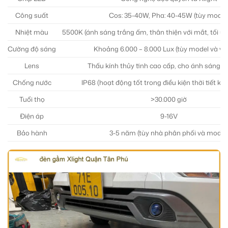
Công suất
Cos: 35-40W, Pha: 40-45W (tùy model
Nhiệt màu
5500K (ánh sáng trắng ấm, thân thiện với mắt, tối ư
Cường độ sáng
Khoảng 6.000 – 8.000 Lux (tùy model và vị t
Lens
Thấu kính thủy tinh cao cấp, cho ánh sáng 
Chống nước
IP68 (hoạt động tốt trong điều kiện thời tiết kh
Tuổi thọ
>30.000 giờ
Điện áp
9-16V
Bảo hành
3-5 năm (tùy nhà phân phối và model