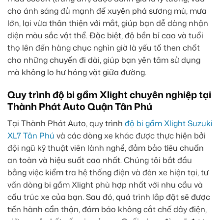
cho ánh sáng đủ mạnh để xuyên phá sương mù, mưa
lớn, lại vừa thân thiện với mắt, giúp bạn dễ dàng nhận
diện màu sắc vật thể. Đặc biệt, độ bền bỉ cao và tuổi
thọ lên đến hàng chục nghìn giờ là yếu tố then chốt
cho những chuyến đi dài, giúp bạn yên tâm sử dụng
mà không lo hư hỏng vặt giữa đường.
Quy trình độ bi gầm Xlight chuyên nghiệp tại
Thành Phát Auto Quận Tân Phú
Tại Thành Phát Auto, quy trình
độ bi gầm Xlight Suzuki
XL7 Tân Phú
và các dòng xe khác được thực hiện bởi
đội ngũ kỹ thuật viên lành nghề, đảm bảo tiêu chuẩn
an toàn và hiệu suất cao nhất. Chúng tôi bắt đầu
bằng việc kiểm tra hệ thống điện và đèn xe hiện tại, tư
vấn dòng bi gầm Xlight phù hợp nhất với nhu cầu và
cấu trúc xe của bạn. Sau đó, quá trình lắp đặt sẽ được
tiến hành cẩn thận, đảm bảo không cắt chế dây điện,