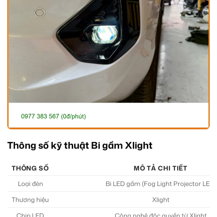
Thông số kỹ thuật Bi gầm Xlight
THÔNG SỐ
MÔ TẢ CHI TIẾT
Loại đèn
Bi LED gầm (Fog Light Projector LED)
Thương hiệu
Xlight
Chip LED
Công nghệ độc quyền từ Xlight