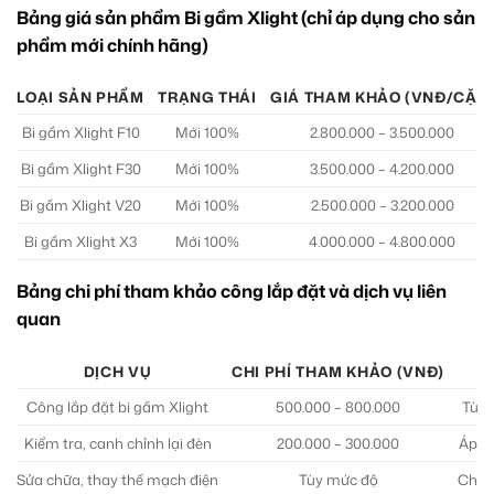
Bảng giá sản phẩm Bi gầm Xlight (chỉ áp dụng cho sản
phẩm mới chính hãng)
LOẠI SẢN PHẨM
TRẠNG THÁI
GIÁ THAM KHẢO (VNĐ/CẶP)
Bi gầm Xlight F10
Mới 100%
2.800.000 – 3.500.000
Bi gầm Xlight F30
Mới 100%
3.500.000 – 4.200.000
Bi gầm Xlight V20
Mới 100%
2.500.000 – 3.200.000
Bi gầm Xlight X3
Mới 100%
4.000.000 – 4.800.000
Bảng chi phí tham khảo công lắp đặt và dịch vụ liên
quan
DỊCH VỤ
CHI PHÍ THAM KHẢO (VNĐ)
Công lắp đặt bi gầm Xlight
500.000 – 800.000
Tùy 
Kiểm tra, canh chỉnh lại đèn
200.000 – 300.000
Áp d
Sửa chữa, thay thế mạch điện
Tùy mức độ
Chỉ p