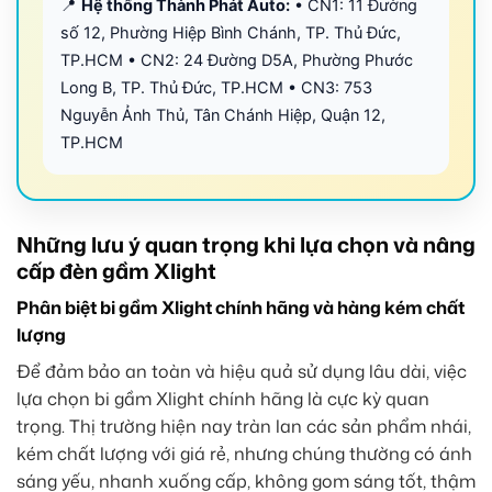
📍
Hệ thống Thành Phát Auto:
• CN1: 11 Đường
số 12, Phường Hiệp Bình Chánh, TP. Thủ Đức,
TP.HCM • CN2: 24 Đường D5A, Phường Phước
Long B, TP. Thủ Đức, TP.HCM • CN3: 753
Nguyễn Ảnh Thủ, Tân Chánh Hiệp, Quận 12,
TP.HCM
Những lưu ý quan trọng khi lựa chọn và nâng
cấp đèn gầm Xlight
Phân biệt bi gầm Xlight chính hãng và hàng kém chất
lượng
Để đảm bảo an toàn và hiệu quả sử dụng lâu dài, việc
lựa chọn bi gầm Xlight chính hãng là cực kỳ quan
trọng. Thị trường hiện nay tràn lan các sản phẩm nhái,
kém chất lượng với giá rẻ, nhưng chúng thường có ánh
sáng yếu, nhanh xuống cấp, không gom sáng tốt, thậm