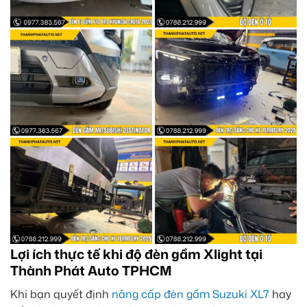
Lợi ích thực tế khi độ đèn gầm Xlight tại
Thành Phát Auto TPHCM
Khi bạn quyết định
nâng cấp đèn gầm Suzuki XL7
hay