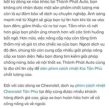
bất kỳ dòng xe nào khác tại Thành Phát Auto, bạn
không chỉ nhận được một sản phẩm chất lượng mà
còn là sự đảm bảo về dịch vụ chuyên nghiệp. Ánh sáng
mạnh mẽ từ Xlight sẽ giúp bạn tự tin hơn khi lái xe vào
ban đêm, giảm thiểu rủi ro tai nạn. Tầm nhìn rõ nét
hơn giúp bạn phản ứng nhanh hơn với các tình huống
bất ngờ. Hơn nữa, việc nâng cấp này còn tăng tính
thẩm mỹ và giá trị cho chiếc xe của bạn. Ngoài dịch vụ
độ đèn, chúng tôi còn cung cấp nhiều giải pháp nâng
cấp xe toàn diện. Nếu bạn đang tìm kiếm giải pháp
chống nóng, bảo vệ nội thất xe, Thành Phát Auto cũng
là địa chỉ tin cậy để
dán phim cách nhiệt Kia Tân Phú
chất lượng cao.
Đối với các dòng xe Chevrolet, dịch vụ
phim cách nhiệt
Chevrolet Tân Phú
tại đây cũng được nhiều khách
hàng đánh giá cao, giúp xe bạn hoàn hảo hơn về cả
công năng và vẻ ngoài.