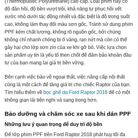
(Thermoplastic Polyurethane) cao cấp. Loại phim này có
độ đàn hồi, độ bền vượt trội, khả năng tự phục hồi vết
xước nhỏ dưới tác động nhiệt và đặc biệt là độ trong suốt
cao, không làm thay đổi màu sơn gốc. Tránh sử dụng phim
PPF kém chất lượng, không rõ nguồn gốc, bởi chúng
không chỉ nhanh chóng bị ố vàng, rạn nứt mà còn có thể
gây hại cho lớp sơn zin của xe khi gỡ bỏ. Việc lựa chọn
sản phẩm uy tín là yếu tố then chốt để đảm bảo khoản đầu
tư của bạn mang lại giá trị bền vững.
Bên cạnh việc bảo vệ ngoại thất, việc nâng cấp nội thất
cũng là một cách để tăng giá trị cho chiếc Raptor của bạn.
Tìm hiểu thêm về
bọc ghế da Ford Raptor 2018
để có một
không gian lái tiện nghi và sang trọng hơn.
Bảo dưỡng và chăm sóc xe sau khi dán PPF
Những lưu ý quan trọng để duy trì độ bền
Để lớp phim PPF trên Ford Raptor 2018 phát huy tối đa