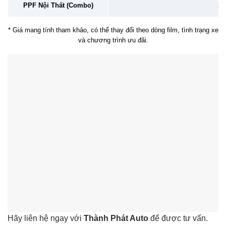
PPF Nội Thất (Combo)
2 –
* Giá mang tính tham khảo, có thể thay đổi theo dòng film, tình trạng xe
và chương trình ưu đãi.
Hãy liên hệ ngay với
Thành Phát Auto
để được tư vấn.