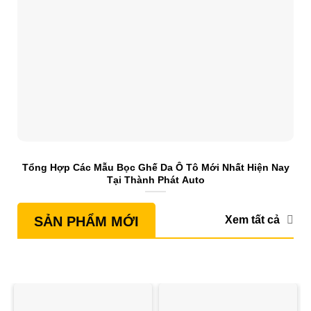
Tổng Hợp Các Mẫu Bọc Ghế Da Ô Tô Mới Nhất Hiện Nay
S
Tại Thành Phát Auto
Xem tất cả
SẢN PHẨM MỚI