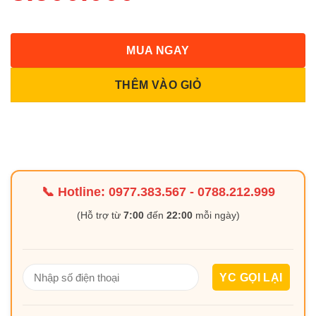
MUA NGAY
THÊM VÀO GIỎ
📞 Hotline:
0977.383.567
-
0788.212.999
(Hỗ trợ từ
7:00
đến
22:00
mỗi ngày)