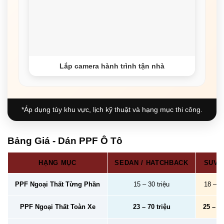
Lắp camera hành trình tận nhà
*Áp dụng tùy khu vực, lịch kỹ thuật và hạng mục thi công.
Bảng Giá - Dán PPF Ô Tô
HẠNG MỤC
SEDAN / HATCHBACK
SUV /
PPF Ngoại Thất Từng Phần
15 – 30 triệu
18 – 40
PPF Ngoại Thất Toàn Xe
23 – 70 triệu
25 – 78