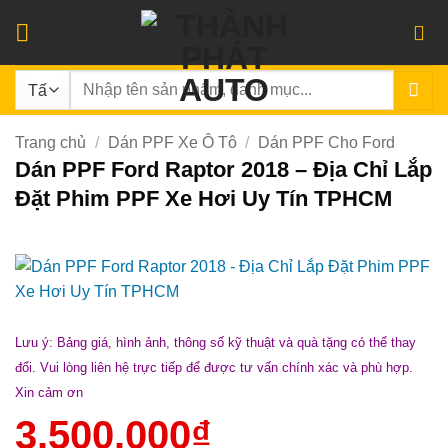
Bỏ
qua
nội
Tìm
dung
kiếm:
Trang chủ
/
Dán PPF Xe Ô Tô
/
Dán PPF Cho Ford
Dán PPF Ford Raptor 2018 – Địa Chỉ Lắp
Đặt Phim PPF Xe Hơi Uy Tín TPHCM
Lưu ý: Bảng giá, hình ảnh, thông số kỹ thuật và quà tặng có thể thay
đổi. Vui lòng liên hệ trực tiếp để được tư vấn chính xác và phù hợp.
Xin cảm ơn
3.500.000
₫