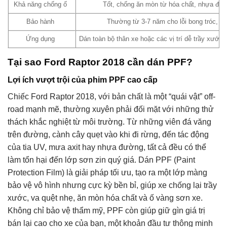
Khả năng chống ố
Tốt, chống ăn mòn từ hóa chất, nhựa đư
Bảo hành
Thường từ 3-7 năm cho lỗi bong tróc, ố 
Ứng dụng
Dán toàn bộ thân xe hoặc các vị trí dễ trầy xước 
Tại sao Ford Raptor 2018 cần dán PPF?
Lợi ích vượt trội của phim PPF cao cấp
Chiếc Ford Raptor 2018, với bản chất là một “quái vật” off-
road mạnh mẽ, thường xuyên phải đối mặt với những thử
thách khắc nghiệt từ môi trường. Từ những viên đá văng
trên đường, cành cây quẹt vào khi đi rừng, đến tác động
của tia UV, mưa axit hay nhựa đường, tất cả đều có thể
làm tổn hại đến lớp sơn zin quý giá. Dán PPF (Paint
Protection Film) là giải pháp tối ưu, tạo ra một lớp màng
bảo vệ vô hình nhưng cực kỳ bền bỉ, giúp xe chống lại trầy
xước, va quệt nhẹ, ăn mòn hóa chất và ố vàng sơn xe.
Không chỉ bảo vệ thẩm mỹ, PPF còn giúp giữ gìn giá trị
bán lại cao cho xe của bạn, một khoản đầu tư thông minh