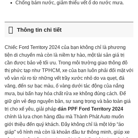
Chống bám nước, giảm thiểu vết ố do nước mưa.
Thông tin chi tiết
Chiếc Ford Territory 2024 của bạn không chỉ là phương
tiện di chuyển mà còn là niềm tự hào, một tài sản giá trị
cần được bảo vệ tối ưu. Trong môi trường giao thông đô
thị phức tạp như TPHCM, xe của bạn luôn phải đối mặt với
vô vàn rủi ro từ những vết trầy xước nhỏ do va quẹt, đá
văng, đến sự bạc màu, ố vàng dưới tác động của nắng
mưa, bụi bẩn hay hóa chất rửa xe không đúng cách. Để
giữ gìn vẻ đẹp nguyên bản, sự sang trọng và bảo toàn giá
trị cho xế yêu, giải pháp
dán PPF Ford Territory 2024
chính là lựa chọn hàng đầu mà Thành Phát Auto muốn
giới thiệu đến quý khách. Đây không chỉ là một lớp “áo
giáp” vô hình mà còn là khoản đầu tư thông minh, giúp xe