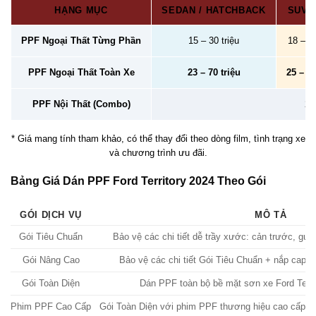
HẠNG MỤC
SEDAN / HATCHBACK
SUV /
PPF Ngoại Thất Từng Phần
15 – 30 triệu
18 – 40
PPF Ngoại Thất Toàn Xe
23 – 70 triệu
25 – 78
PPF Nội Thất (Combo)
2 –
* Giá mang tính tham khảo, có thể thay đổi theo dòng film, tình trạng xe
và chương trình ưu đãi.
Bảng Giá Dán PPF Ford Territory 2024 Theo Gói
GÓI DỊCH VỤ
MÔ TẢ
Gói Tiêu Chuẩn
Bảo vệ các chi tiết dễ trầy xước: cản trước, g
Gói Nâng Cao
Bảo vệ các chi tiết Gói Tiêu Chuẩn + nắp capo,
Gói Toàn Diện
Dán PPF toàn bộ bề mặt sơn xe Ford Territ
Phim PPF Cao Cấp
Gói Toàn Diện với phim PPF thương hiệu cao cấp, độ