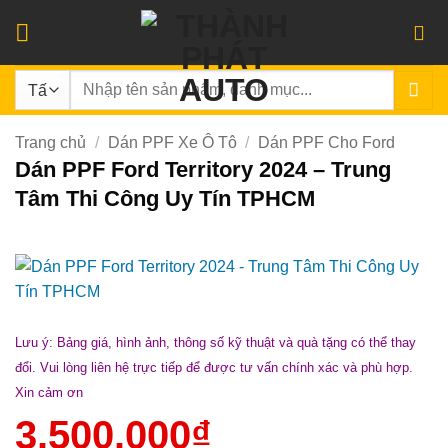
Bỏ
qua
nội
Tìm
dung
kiếm:
Trang chủ
/
Dán PPF Xe Ô Tô
/
Dán PPF Cho Ford
Dán PPF Ford Territory 2024 – Trung
Tâm Thi Công Uy Tín TPHCM
Lưu ý: Bảng giá, hình ảnh, thông số kỹ thuật và quà tặng có thể thay
đổi. Vui lòng liên hệ trực tiếp để được tư vấn chính xác và phù hợp.
Xin cảm ơn
3.500.000
₫