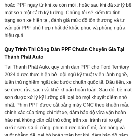
hoặc PPF ngay từ khi xe còn mới, hoặc sau khi đã xử lý bề
mặt sơn một cách kỹ lưỡng. Chúng tôi sẽ kiểm tra tình
trạng sơn xe hiện tại, đánh giá mức độ tổn thương và tư
vấn gói PPF phù hợp nhất để khắc phục và phòng ngừa
hiệu quả.
Quy Trình Thi Công Dán PPF Chuẩn Chuyên Gia Tại
Thành Phát Auto
Tại Thành Phát Auto, quy trình dán PPF cho Ford Territory
2024 được thực hiện bởi đội ngũ kỹ thuật viên lành nghề,
tuân thủ nghiêm ngặt các bước chuẩn quốc tế. Đầu tiên, xe
sẽ được rửa sạch và khử khuẩn hoàn toàn. Sau đó, bề mặt
sơn được xử lý kỹ lưỡng để loại bỏ mọi khuyết điểm nhỏ
nhất. Phim PPF được cắt bằng máy CNC theo khuôn mẫu
chính xác của từng chi tiết xe, đảm bảo độ vừa vặn hoàn
hảo mà không cần cắt thủ công trên xe, tránh rủi ro gây
xước sơn. Cuối cùng, phim được dán tỉ mỉ, làm nóng và
vuốt phẳng để loại bỏ hoàn toàn bọt khí, đảm bảo độ bám