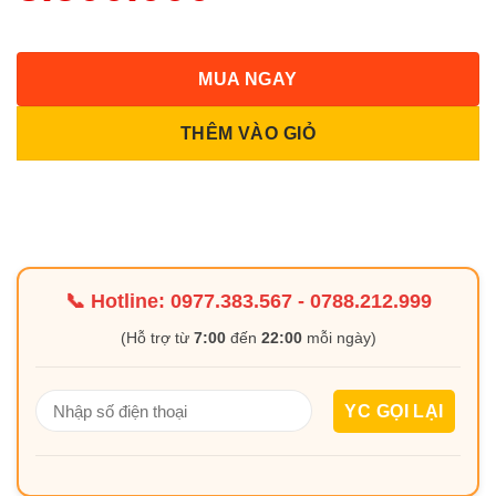
MUA NGAY
THÊM VÀO GIỎ
📞 Hotline:
0977.383.567
-
0788.212.999
(Hỗ trợ từ
7:00
đến
22:00
mỗi ngày)