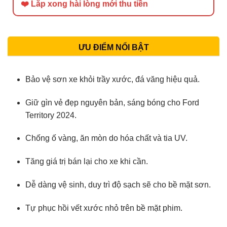
❤️ Lắp xong hài lòng mới thu tiền
ƯU ĐIỂM NỔI BẬT
Bảo vệ sơn xe khỏi trầy xước, đá văng hiệu quả.
Giữ gìn vẻ đẹp nguyên bản, sáng bóng cho Ford
Territory 2024.
Chống ố vàng, ăn mòn do hóa chất và tia UV.
Tăng giá trị bán lại cho xe khi cần.
Dễ dàng vệ sinh, duy trì độ sạch sẽ cho bề mặt sơn.
Tự phục hồi vết xước nhỏ trên bề mặt phim.