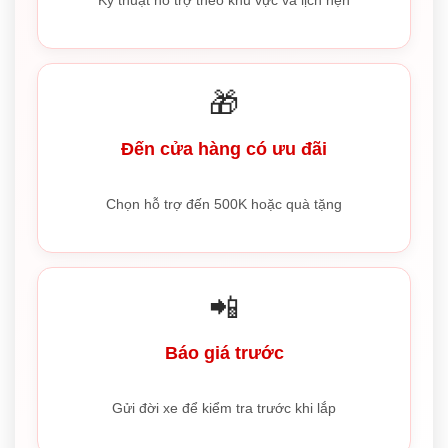
Kỹ thuật hỗ trợ theo khu vực và lịch hẹn
🎁
Đến cửa hàng có ưu đãi
Chọn hỗ trợ đến 500K hoặc quà tặng
📲
Báo giá trước
Gửi đời xe để kiểm tra trước khi lắp