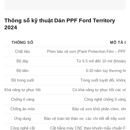
Thông số kỹ thuật Dán PPF Ford Territory
2024
THÔNG SỐ
MÔ TẢ CH
Chất liệu
Phim bảo vệ sơn (Paint Protection Film – PPF) 
Độ dày
Từ 6.5 mil đến 10 mil (khoảng 1
Độ bền
5-10 năm tùy thương hiệu
Độ trong suốt
Trong suốt tuyệt đối, không 
Khả năng tự phục hồi
Có khả năng tự phục hồi các vết 
Chống ố vàng
Công nghệ chống ố vàng tiê
Chống ăn mòn
Bảo vệ sơn khỏi phân chim, nhựa 
Ứng dụng
Bảo vệ toàn bộ thân xe, các chi tiết dễ trầy xướ
Công nghệ cắt
Cắt bằng máy CNC theo khuôn mẫu chuẩn Ford T