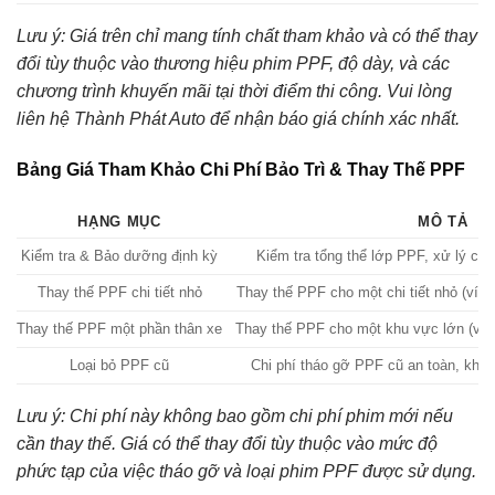
Lưu ý: Giá trên chỉ mang tính chất tham khảo và có thể thay
đổi tùy thuộc vào thương hiệu phim PPF, độ dày, và các
chương trình khuyến mãi tại thời điểm thi công. Vui lòng
liên hệ Thành Phát Auto để nhận báo giá chính xác nhất.
Bảng Giá Tham Khảo Chi Phí Bảo Trì & Thay Thế PPF
HẠNG MỤC
MÔ TẢ
Kiểm tra & Bảo dưỡng định kỳ
Kiểm tra tổng thể lớp PPF, xử lý các
Thay thế PPF chi tiết nhỏ
Thay thế PPF cho một chi tiết nhỏ (ví 
Thay thế PPF một phần thân xe
Thay thế PPF cho một khu vực lớn (ví d
Loại bỏ PPF cũ
Chi phí tháo gỡ PPF cũ an toàn, khô
Lưu ý: Chi phí này không bao gồm chi phí phim mới nếu
cần thay thế. Giá có thể thay đổi tùy thuộc vào mức độ
phức tạp của việc tháo gỡ và loại phim PPF được sử dụng.