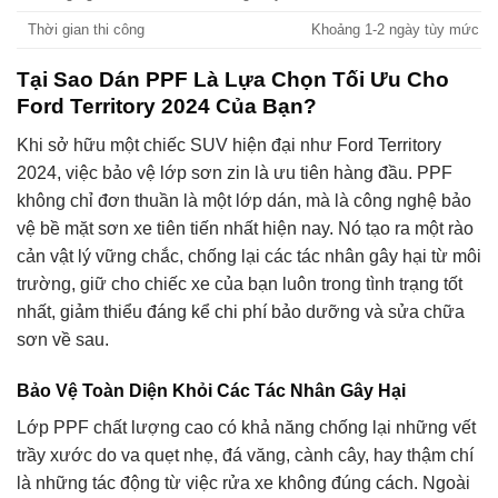
Thời gian thi công
Khoảng 1-2 ngày tùy mức độ c
Tại Sao Dán PPF Là Lựa Chọn Tối Ưu Cho
Ford Territory 2024 Của Bạn?
Khi sở hữu một chiếc SUV hiện đại như Ford Territory
2024, việc bảo vệ lớp sơn zin là ưu tiên hàng đầu. PPF
không chỉ đơn thuần là một lớp dán, mà là công nghệ bảo
vệ bề mặt sơn xe tiên tiến nhất hiện nay. Nó tạo ra một rào
cản vật lý vững chắc, chống lại các tác nhân gây hại từ môi
trường, giữ cho chiếc xe của bạn luôn trong tình trạng tốt
nhất, giảm thiểu đáng kể chi phí bảo dưỡng và sửa chữa
sơn về sau.
Bảo Vệ Toàn Diện Khỏi Các Tác Nhân Gây Hại
Lớp PPF chất lượng cao có khả năng chống lại những vết
trầy xước do va quẹt nhẹ, đá văng, cành cây, hay thậm chí
là những tác động từ việc rửa xe không đúng cách. Ngoài