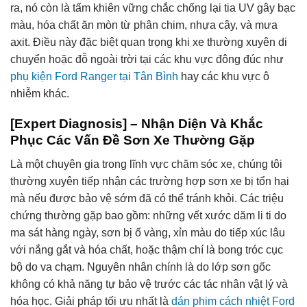
ra, nó còn là tấm khiên vững chắc chống lại tia UV gây bạc
màu, hóa chất ăn mòn từ phân chim, nhựa cây, và mưa
axit. Điều này đặc biệt quan trọng khi xe thường xuyên di
chuyển hoặc đỗ ngoài trời tại các khu vực đông đúc như
phụ kiện Ford Ranger tại Tân Bình
hay các khu vực ô
nhiễm khác.
[Expert Diagnosis] – Nhận Diện Và Khắc
Phục Các Vấn Đề Sơn Xe Thường Gặp
Là một chuyên gia trong lĩnh vực chăm sóc xe, chúng tôi
thường xuyên tiếp nhận các trường hợp sơn xe bị tổn hại
mà nếu được bảo vệ sớm đã có thể tránh khỏi. Các triệu
chứng thường gặp bao gồm: những vết xước dăm li ti do
ma sát hàng ngày, sơn bị ố vàng, xỉn màu do tiếp xúc lâu
với nắng gắt và hóa chất, hoặc thậm chí là bong tróc cục
bộ do va chạm. Nguyên nhân chính là do lớp sơn gốc
không có khả năng tự bảo vệ trước các tác nhân vật lý và
hóa học. Giải pháp tối ưu nhất là
dán phim cách nhiệt Ford