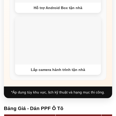
Hỗ trợ Android Box tận nhà
Lắp camera hành trình tận nhà
*Áp dụng tùy khu vực, lịch kỹ thuật và hạng mục thi công.
Bảng Giá - Dán PPF Ô Tô