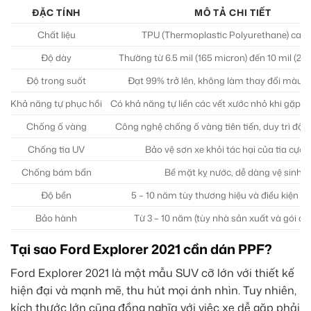
ĐẶC TÍNH
MÔ TẢ CHI TIẾT
Chất liệu
TPU (Thermoplastic Polyurethane) cao 
Độ dày
Thường từ 6.5 mil (165 micron) đến 10 mil (25
Độ trong suốt
Đạt 99% trở lên, không làm thay đổi màu 
Khả năng tự phục hồi
Có khả năng tự liền các vết xước nhỏ khi gặp n
Chống ố vàng
Công nghệ chống ố vàng tiên tiến, duy trì độ 
Chống tia UV
Bảo vệ sơn xe khỏi tác hại của tia cực 
Chống bám bẩn
Bề mặt kỵ nước, dễ dàng vệ sinh
Độ bền
5 – 10 năm tùy thương hiệu và điều kiện s
Bảo hành
Từ 3 – 10 năm (tùy nhà sản xuất và gói dịc
Tại sao Ford Explorer 2021 cần dán PPF?
Ford Explorer 2021 là một mẫu SUV cỡ lớn với thiết kế
hiện đại và mạnh mẽ, thu hút mọi ánh nhìn. Tuy nhiên,
kích thước lớn cũng đồng nghĩa với việc xe dễ gặp phải