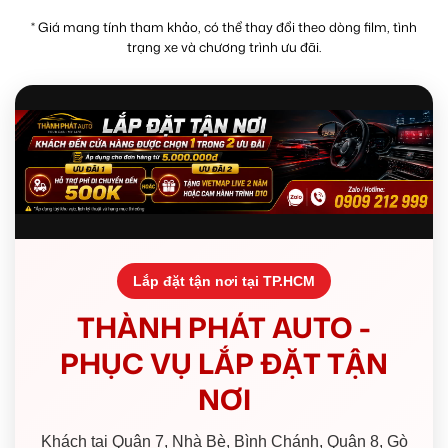
* Giá mang tính tham khảo, có thể thay đổi theo dòng film, tình
trạng xe và chương trình ưu đãi.
Lắp đặt tận nơi tại TP.HCM
THÀNH PHÁT AUTO -
PHỤC VỤ LẮP ĐẶT TẬN
NƠI
Khách tại Quận 7, Nhà Bè, Bình Chánh, Quận 8, Gò