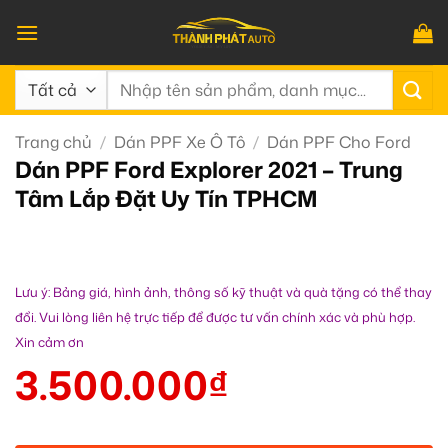
Bỏ
qua
nội
Tìm
dung
kiếm:
Trang chủ
/
Dán PPF Xe Ô Tô
/
Dán PPF Cho Ford
Dán PPF Ford Explorer 2021 – Trung
Tâm Lắp Đặt Uy Tín TPHCM
Lưu ý: Bảng giá, hình ảnh, thông số kỹ thuật và quà tặng có thể thay
đổi. Vui lòng liên hệ trực tiếp để được tư vấn chính xác và phù hợp.
Xin cảm ơn
3.500.000
₫