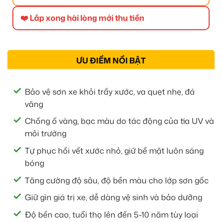
❤️ Lắp xong hài lòng mới thu tiền
ƯU ĐIỂM NỔI BẬT
Bảo vệ sơn xe khỏi trầy xước, va quẹt nhẹ, đá
văng
Chống ố vàng, bạc màu do tác động của tia UV và
môi trường
Tự phục hồi vết xước nhỏ, giữ bề mặt luôn sáng
bóng
Tăng cường độ sâu, độ bền màu cho lớp sơn gốc
Giữ gìn giá trị xe, dễ dàng vệ sinh và bảo dưỡng
Độ bền cao, tuổi thọ lên đến 5-10 năm tùy loại