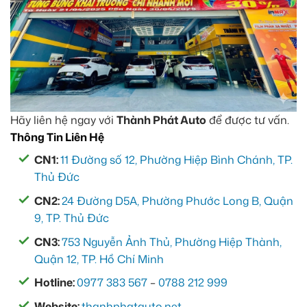
Hãy liên hệ ngay với
Thành Phát Auto
để được tư vấn.
Thông Tin Liên Hệ
CN1:
11 Đường số 12, Phường Hiệp Bình Chánh, TP.
Thủ Đức
CN2:
24 Đường D5A, Phường Phước Long B, Quận
9, TP. Thủ Đức
CN3:
753 Nguyễn Ảnh Thủ, Phường Hiệp Thành,
Quận 12, TP. Hồ Chí Minh
Hotline:
0977 383 567
–
0788 212 999
Website:
thanhphatauto.net