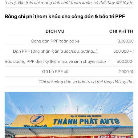
*Lưu ý: Giá trên chỉ mang tính chất tham khảo, có thể thay đổi tùy thuộc
Bảng chi phí tham khảo cho công dán & bảo trì PPF
DỊCH VỤ
CHI PHÍ THA
Công dán PPF toàn bộ xe
8.000.000 
Dán PPF từng phần (cản trước/sau, gương,…)
500.000 – 3.0
Bảo dưỡng PPF định kỳ (kiểm tra, vệ sinh chuyên sâu)
500.000 – 1
Gỡ bỏ PPF cũ
2.000.000 
*Chi phí công dán và bảo trì có thể thay đổi tùy thu