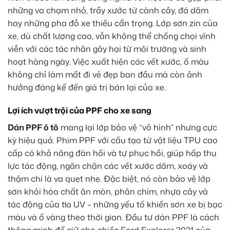
những va chạm nhỏ, trầy xước từ cành cây, đá dăm
hay những pha đỗ xe thiếu cẩn trọng. Lớp sơn zin của
xe, dù chất lượng cao, vẫn không thể chống chọi vĩnh
viễn với các tác nhân gây hại từ môi trường và sinh
hoạt hàng ngày. Việc xuất hiện các vết xước, ố màu
không chỉ làm mất đi vẻ đẹp ban đầu mà còn ảnh
hưởng đáng kể đến giá trị bán lại của xe.
Lợi ích vượt trội của PPF cho xe sang
Dán PPF ô tô
mang lại lớp bảo vệ “vô hình” nhưng cực
kỳ hiệu quả. Phim PPF với cấu tạo từ vật liệu TPU cao
cấp có khả năng đàn hồi và tự phục hồi, giúp hấp thụ
lực tác động, ngăn chặn các vết xước dăm, xoáy và
thậm chí là va quẹt nhẹ. Đặc biệt, nó còn bảo vệ lớp
sơn khỏi hóa chất ăn mòn, phân chim, nhựa cây và
tác động của tia UV – những yếu tố khiến sơn xe bị bạc
màu và ố vàng theo thời gian. Đầu tư dán PPF là cách