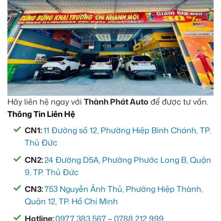
Hãy liên hệ ngay với
Thành Phát Auto
để được tư vấn.
Thông Tin Liên Hệ
CN1:
11 Đường số 12, Phường Hiệp Bình Chánh, TP.
Thủ Đức
CN2:
24 Đường D5A, Phường Phước Long B, Quận
9, TP. Thủ Đức
CN3:
753 Nguyễn Ảnh Thủ, Phường Hiệp Thành,
Quận 12, TP. Hồ Chí Minh
Hotline:
0977 383 567
–
0788 212 999