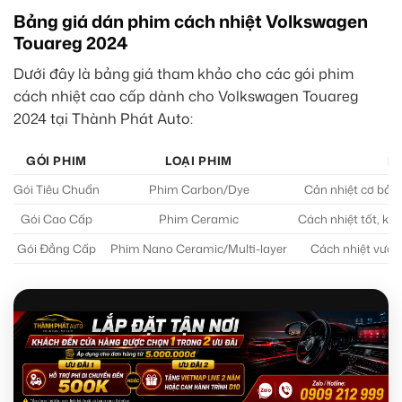
Bảng giá dán phim cách nhiệt Volkswagen
Touareg 2024
Dưới đây là bảng giá tham khảo cho các gói phim
cách nhiệt cao cấp dành cho Volkswagen Touareg
2024 tại Thành Phát Auto:
GÓI PHIM
LOẠI PHIM
M
Gói Tiêu Chuẩn
Phim Carbon/Dye
Cản nhiệt cơ bản
Gói Cao Cấp
Phim Ceramic
Cách nhiệt tốt, k
Gói Đẳng Cấp
Phim Nano Ceramic/Multi-layer
Cách nhiệt vượt 