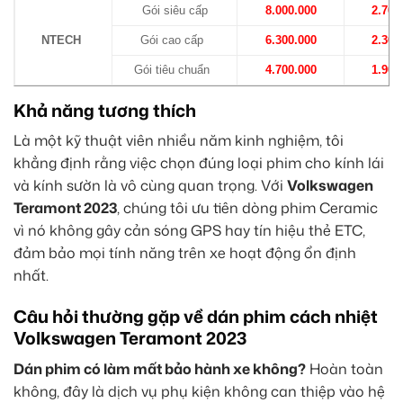
Gói siêu cấp
8.000.000
2.700
NTECH
Gói cao cấp
6.300.000
2.300
Gói tiêu chuẩn
4.700.000
1.900
Khả năng tương thích
Là một kỹ thuật viên nhiều năm kinh nghiệm, tôi
khẳng định rằng việc chọn đúng loại phim cho kính lái
và kính sườn là vô cùng quan trọng. Với
Volkswagen
Teramont 2023
, chúng tôi ưu tiên dòng phim Ceramic
vì nó không gây cản sóng GPS hay tín hiệu thẻ ETC,
đảm bảo mọi tính năng trên xe hoạt động ổn định
nhất.
Câu hỏi thường gặp về dán phim cách nhiệt
Volkswagen Teramont 2023
Dán phim có làm mất bảo hành xe không?
Hoàn toàn
không, đây là dịch vụ phụ kiện không can thiệp vào hệ