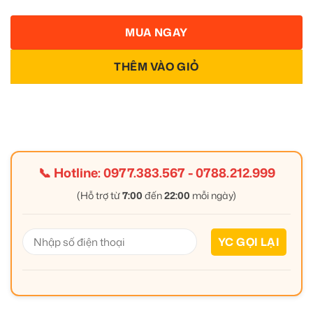
MUA NGAY
THÊM VÀO GIỎ
📞 Hotline:
0977.383.567
-
0788.212.999
(Hỗ trợ từ
7:00
đến
22:00
mỗi ngày)