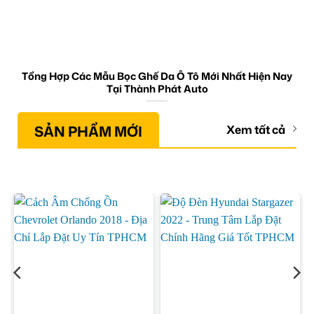
Tổng Hợp Các Mẫu Bọc Ghế Da Ô Tô Mới Nhất Hiện Nay
Tại Thành Phát Auto
SẢN PHẨM MỚI
Xem tất cả