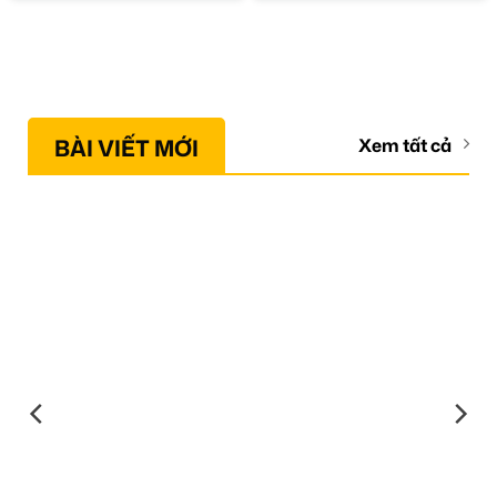
BÀI VIẾT MỚI
Xem tất cả