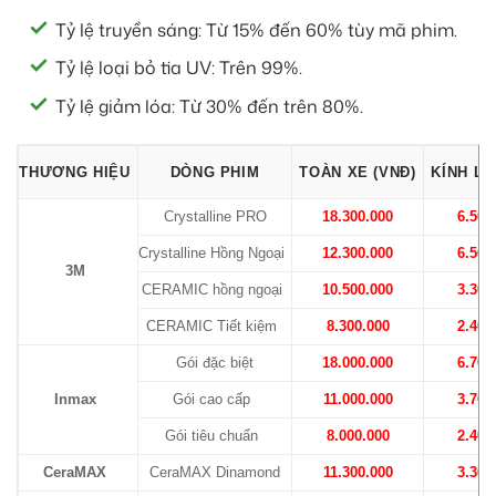
Tỷ lệ truyền sáng: Từ 15% đến 60% tùy mã phim.
Tỷ lệ loại bỏ tia UV: Trên 99%.
Tỷ lệ giảm lóa: Từ 30% đến trên 80%.
THƯƠNG HIỆU
DÒNG PHIM
TOÀN XE (VNĐ)
KÍNH LÁ
Crystalline PRO
18.300.000
6.500
Crystalline Hồng Ngoại
12.300.000
6.500
3M
CERAMIC hồng ngoại
10.500.000
3.300
CERAMIC Tiết kiệm
8.300.000
2.400
Gói đặc biệt
18.000.000
6.700
Inmax
Gói cao cấp
11.000.000
3.700
Gói tiêu chuẩn
8.000.000
2.400
CeraMAX
CeraMAX Dinamond
11.300.000
3.300