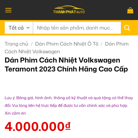
Bỏ
qua
nội
Tìm
dung
kiếm:
Trang chủ
/
Dán Phim Cách Nhiệt Ô Tô
/
Dán Phim
Cách Nhiệt Volkswagen
Dán Phim Cách Nhiệt Volkswagen
Teramont 2023 Chính Hãng Cao Cấp
Lưu ý: Bảng giá, hình ảnh, thông số kỹ thuật và quà tặng có thể thay
đổi. Vui lòng liên hệ trực tiếp để được tư vấn chính xác và phù hợp.
Xin cảm ơn
4.000.000
₫