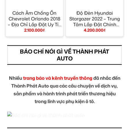
Cách Âm Chống Ồn
Độ Đèn Hyundai
Chevrolet Orlando 2018
Stargazer 2022 – Trung
– Địa Chỉ Lắp Đặt Uy Tín
Tâm Lắp Đặt Chính
TPHCM
Hãng Giá Tốt TPHCM
2.100.000
₫
4.200.000
₫
BÁO CHÍ NÓI GÌ VỀ THÀNH PHÁT
AUTO
Nhiều
trang báo và kênh truyền thông
đã nhắc đến
Thành Phát Auto qua các câu chuyện về dịch vụ,
sản phẩm và hành trình phát triển thương hiệu
trong lĩnh vực phụ kiện ô tô.