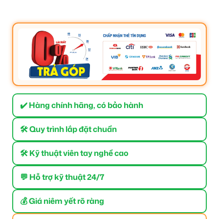
✔️ Hàng chính hãng, có bảo hành
🛠 Quy trình lắp đặt chuẩn
🛠 Kỹ thuật viên tay nghề cao
💬 Hỗ trợ kỹ thuật 24/7
💰 Giá niêm yết rõ ràng