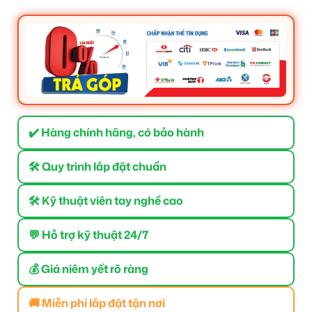
✔️ Hàng chính hãng, có bảo hành
🛠 Quy trình lắp đặt chuẩn
🛠 Kỹ thuật viên tay nghề cao
💬 Hỗ trợ kỹ thuật 24/7
💰 Giá niêm yết rõ ràng
🚚 Miễn phí lắp đặt tận nơi