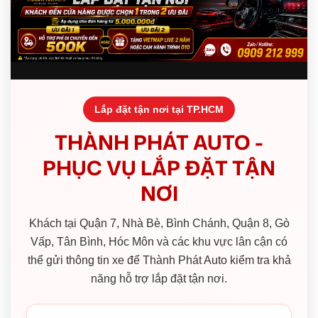
Lắp đặt tận nơi tại TP.HCM
THÀNH PHÁT AUTO -
PHỤC VỤ LẮP ĐẶT TẬN
NƠI
Khách tại Quận 7, Nhà Bè, Bình Chánh, Quận 8, Gò
Vấp, Tân Bình, Hóc Môn và các khu vực lân cận có
thể gửi thông tin xe để Thành Phát Auto kiểm tra khả
năng hỗ trợ lắp đặt tận nơi.