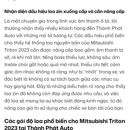
Nhận diện dấu hiệu loa zin xuống cấp và cần nâng cấp
Là một chuyên gia trong lĩnh vực âm thanh ô tô, tôi
thường nhận thấy nhiều khách hàng đến Thành Phát
Auto với những mô tả tương tự. Các dấu hiệu phổ biến
cho thấy hệ thống loa nguyên bản của Mitsubishi
Triton 2023 cần được nâng cấp bao gồm: âm thanh bị
vỡ, rè khi mở lớn; tiếng bass thiếu lực, không sâu; âm
treble chói gắt hoặc quá mờ nhạt, thiếu chi tiết; cảm
giác âm nhạc không rõ ràng, như bị “nhốt” trong xe; và
đặc biệt là không có sự tách bạch giữa các nhạc cụ
hay giọng hát. Đây là những biểu hiện rõ ràng cho thấy
loa zin đã không còn đáp ứng được nhu cầu, và việc
độ loa sẽ mang lại sự khác biệt đáng kinh ngạc, từ đó
nâng cao giá trị sử dụng cho chiếc xe bán tải của bạn.
Các gói độ loa phổ biến cho Mitsubishi Triton
2023 tại Thành Phát Auto