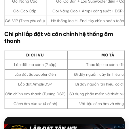
Gói Nâng Cao
Gói Cơ Bản + Loa Subwoofer điện + Các
Gói Cao Cấp
Gói Nâng Cao + Ampli công suất + DSP ch
Gói VIP (Theo yêu cầu)
Hệ thống loa Hi-End, tùy chỉnh hoàn toàn th
Chi phí lắp đặt và căn chỉnh hệ thống âm
thanh
DỊCH VỤ
MÔ TẢ
Lắp đặt loa cánh (2 cặp)
Tháo lắp loa cánh, đi dâ
Lắp đặt Subwoofer điện
Đi dây nguồn, dây tín hiệu, cố 
Lắp đặt Ampli/DSP
Đi dây nguồn, tín hiệu, cố định 
Căn chỉnh âm thanh (Tuning DSP)
Sử dụng phần mềm và thiết bị c
Cách âm cửa xe (4 cánh)
Vật liệu cách âm và công lắ