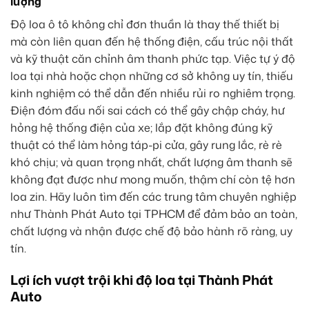
lượng
Độ loa ô tô không chỉ đơn thuần là thay thế thiết bị
mà còn liên quan đến hệ thống điện, cấu trúc nội thất
và kỹ thuật căn chỉnh âm thanh phức tạp. Việc tự ý độ
loa tại nhà hoặc chọn những cơ sở không uy tín, thiếu
kinh nghiệm có thể dẫn đến nhiều rủi ro nghiêm trọng.
Điện đóm đấu nối sai cách có thể gây chập cháy, hư
hỏng hệ thống điện của xe; lắp đặt không đúng kỹ
thuật có thể làm hỏng táp-pi cửa, gây rung lắc, rè rè
khó chịu; và quan trọng nhất, chất lượng âm thanh sẽ
không đạt được như mong muốn, thậm chí còn tệ hơn
loa zin. Hãy luôn tìm đến các trung tâm chuyên nghiệp
như Thành Phát Auto tại TPHCM để đảm bảo an toàn,
chất lượng và nhận được chế độ bảo hành rõ ràng, uy
tín.
Lợi ích vượt trội khi độ loa tại Thành Phát
Auto