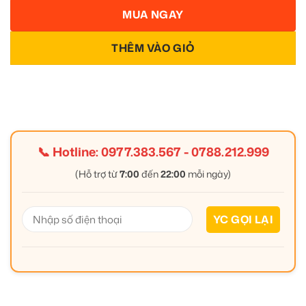
MUA NGAY
THÊM VÀO GIỎ
📞 Hotline:
0977.383.567
-
0788.212.999
(Hỗ trợ từ
7:00
đến
22:00
mỗi ngày)