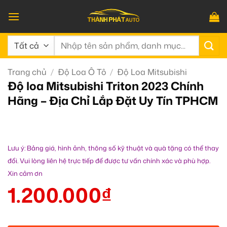
Bỏ
qua
nội
Tìm
dung
kiếm:
Trang chủ
/
Độ Loa Ô Tô
/
Độ Loa Mitsubishi
Độ loa Mitsubishi Triton 2023 Chính
Hãng – Địa Chỉ Lắp Đặt Uy Tín TPHCM
Lưu ý: Bảng giá, hình ảnh, thông số kỹ thuật và quà tặng có thể thay
đổi. Vui lòng liên hệ trực tiếp để được tư vấn chính xác và phù hợp.
Xin cảm ơn
1.200.000
₫