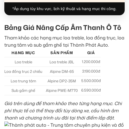
*Áp dụng tùy khu vực, lịch kỹ thuật và hạng mục thi công.
Bảng Giá Nâng Cấp Âm Thanh Ô Tô
Tham khảo các hạng mục loa treble, loa đồng trục, loa
trung tâm và sub gầm ghế tại Thành Phát Auto.
HẠNG MỤC
SẢN PHẨM
GIÁ
1.200.000đ
Loa treble
Loa treble JBL
3.190.000đ
Loa đồng trục 2 chiều
Alpine DM-65
5.500.000đ
Loa trung tâm
Alpine DP2-35M
6.590.000đ
Sub gầm ghế
Alpine PWE-M770
Giá trên dùng để tham khảo theo từng hạng mục. Chi
phí thực tế có thể thay đổi tùy dòng xe, cấu hình âm
thanh và chương trình ưu đãi tại thời điểm lắp đặt.