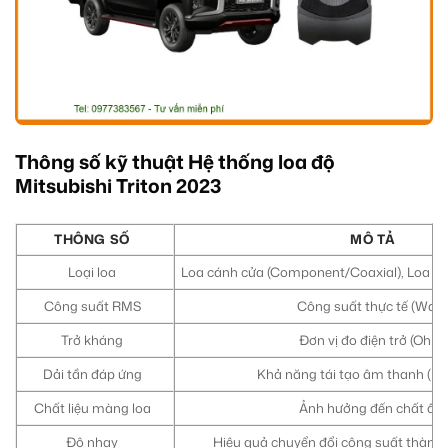
Thông số kỹ thuật Hệ thống loa độ
Mitsubishi Triton 2023
THÔNG SỐ
MÔ TẢ
Loại loa
Loa cánh cửa (Component/Coaxial), Loa tre
Công suất RMS
Công suất thực tế (Watt
Trở kháng
Đơn vị đo điện trở (Ohm)
Dải tần đáp ứng
Khả năng tái tạo âm thanh (Hz
Chất liệu màng loa
Ảnh hưởng đến chất âm
Độ nhạy
Hiệu quả chuyển đổi công suất thành