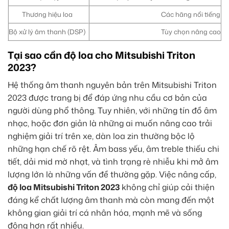
Thương hiệu loa
Các hãng nổi tiếng
Bộ xử lý âm thanh (DSP)
Tùy chọn nâng cao
Tại sao cần độ loa cho Mitsubishi Triton
2023?
Hệ thống âm thanh nguyên bản trên Mitsubishi Triton
2023 được trang bị để đáp ứng nhu cầu cơ bản của
người dùng phổ thông. Tuy nhiên, với những tín đồ âm
nhạc, hoặc đơn giản là những ai muốn nâng cao trải
nghiệm giải trí trên xe, dàn loa zin thường bộc lộ
những hạn chế rõ rệt. Âm bass yếu, âm treble thiếu chi
tiết, dải mid mờ nhạt, và tình trạng rè nhiễu khi mở âm
lượng lớn là những vấn đề thường gặp. Việc nâng cấp,
độ loa Mitsubishi Triton 2023
không chỉ giúp cải thiện
đáng kể chất lượng âm thanh mà còn mang đến một
không gian giải trí cá nhân hóa, mạnh mẽ và sống
động hơn rất nhiều.