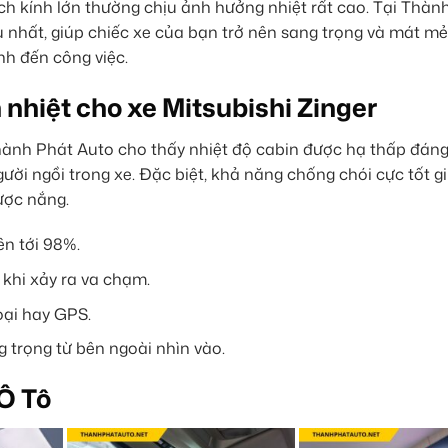
ích kính lớn thường chịu ảnh hưởng nhiệt rất cao. Tại Thàn
ưu nhất, giúp chiếc xe của bạn trở nên sang trọng và mát m
nh đến công việc.
nhiệt cho xe Mitsubishi Zinger
Thành Phát Auto cho thấy nhiệt độ cabin được hạ thấp đáng
gười ngồi trong xe. Đặc biệt, khả năng chống chói cực tốt g
gược nắng.
lên tới 98%.
 khi xảy ra va chạm.
oại hay GPS.
 trọng từ bên ngoài nhìn vào.
Ô Tô