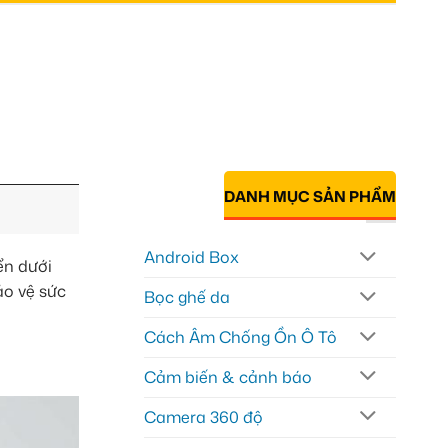
DANH MỤC SẢN PHẨM
Android Box
ển dưới
ảo vệ sức
Bọc ghế da
Cách Âm Chống Ồn Ô Tô
Cảm biến & cảnh báo
Camera 360 độ