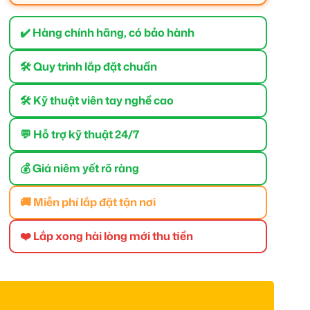
✔️ Hàng chính hãng, có bảo hành
🛠 Quy trình lắp đặt chuẩn
🛠 Kỹ thuật viên tay nghề cao
💬 Hỗ trợ kỹ thuật 24/7
💰 Giá niêm yết rõ ràng
🚚 Miễn phí lắp đặt tận nơi
❤️ Lắp xong hài lòng mới thu tiền