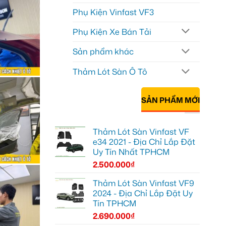
Phụ Kiện Vinfast VF3
Phụ Kiện Xe Bán Tải
Sản phẩm khác
Thảm Lót Sàn Ô Tô
SẢN PHẨM MỚI
Thảm Lót Sàn Vinfast VF
e34 2021 - Địa Chỉ Lắp Đặt
Uy Tín Nhất TPHCM
2.500.000
₫
Thảm Lót Sàn Vinfast VF9
2024 - Địa Chỉ Lắp Đặt Uy
Tín TPHCM
2.690.000
₫