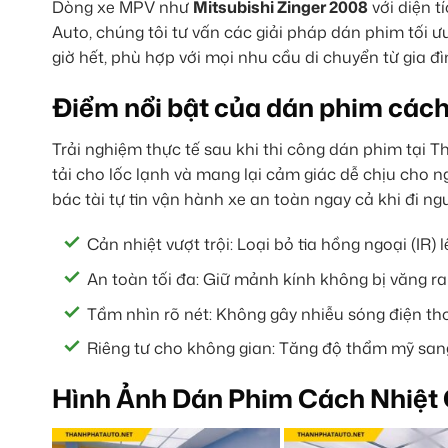
Dòng xe MPV như
Mitsubishi Zinger 2008
với diện t
Auto, chúng tôi tư vấn các giải pháp dán phim tối 
giờ hết, phù hợp với mọi nhu cầu di chuyển từ gia đì
Điểm nổi bật của dán phim cách 
Trải nghiệm thực tế sau khi thi công dán phim tại 
tải cho lốc lạnh và mang lại cảm giác dễ chịu cho n
bác tài tự tin vận hành xe an toàn ngay cả khi đi n
Cản nhiệt vượt trội: Loại bỏ tia hồng ngoại (IR) 
An toàn tối đa: Giữ mảnh kính không bị văng ra
Tầm nhìn rõ nét: Không gây nhiễu sóng điện th
Riêng tư cho không gian: Tăng độ thẩm mỹ sang
Hình Ảnh Dán Phim Cách Nhiệt 