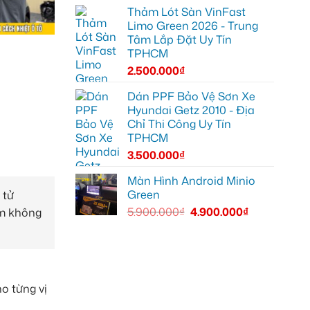
Thảm Lót Sàn VinFast
Limo Green 2026 - Trung
Tâm Lắp Đặt Uy Tín
TPHCM
2.500.000
₫
Dán PPF Bảo Vệ Sơn Xe
Hyundai Getz 2010 - Địa
Chỉ Thi Công Uy Tín
TPHCM
3.500.000
₫
Màn Hình Android Minio
Green
 tử
5.900.000
₫
4.900.000
₫
im không
o từng vị