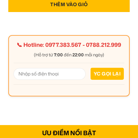
THÊM VÀO GIỎ
📞 Hotline:
0977.383.567
-
0788.212.999
(Hỗ trợ từ
7:00
đến
22:00
mỗi ngày)
ƯU ĐIỂM NỔI BẬT