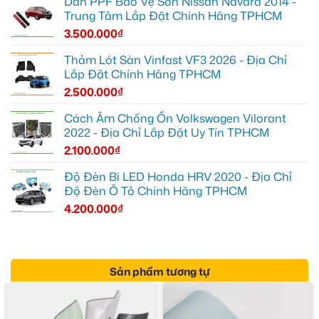
Dán PPF Bảo Vệ Sơn Nissan Navara 2014 -
Trung Tâm Lắp Đặt Chính Hãng TPHCM
3.500.000
₫
Thảm Lót Sàn Vinfast VF3 2026 - Địa Chỉ
Lắp Đặt Chính Hãng TPHCM
2.500.000
₫
Cách Âm Chống Ồn Volkswagen Vilorant
2022 - Địa Chỉ Lắp Đặt Uy Tín TPHCM
2.100.000
₫
Độ Đèn Bi LED Honda HRV 2020 - Địa Chỉ
Độ Đèn Ô Tô Chính Hãng TPHCM
4.200.000
₫
Sản phẩm tương tự