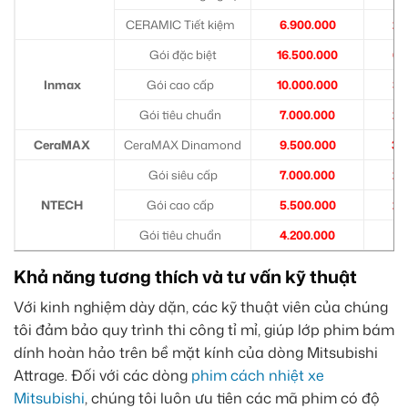
CERAMIC Tiết kiệm
6.900.000
2.
Gói đặc biệt
16.500.000
6.
Inmax
Gói cao cấp
10.000.000
3.
Gói tiêu chuẩn
7.000.000
2.
CeraMAX
CeraMAX Dinamond
9.500.000
3.
Gói siêu cấp
7.000.000
2.
NTECH
Gói cao cấp
5.500.000
2.
Gói tiêu chuẩn
4.200.000
1.
Khả năng tương thích và tư vấn kỹ thuật
Với kinh nghiệm dày dặn, các kỹ thuật viên của chúng
tôi đảm bảo quy trình thi công tỉ mỉ, giúp lớp phim bám
dính hoàn hảo trên bề mặt kính của dòng Mitsubishi
Attrage. Đối với các dòng
phim cách nhiệt xe
Mitsubishi
, chúng tôi luôn ưu tiên các mã phim có độ