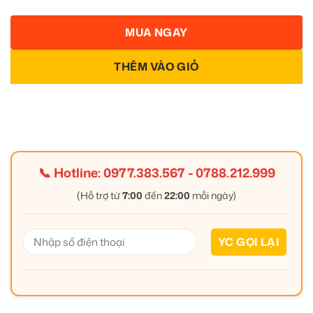
MUA NGAY
THÊM VÀO GIỎ
📞 Hotline:
0977.383.567
-
0788.212.999
(Hỗ trợ từ
7:00
đến
22:00
mỗi ngày)