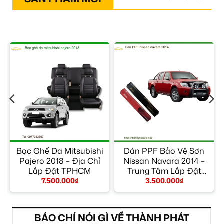
Bọc Ghế Da Mitsubishi
Dán PPF Bảo Vệ Sơn
Pajero 2018 – Địa Chỉ
Nissan Navara 2014 –
Lắp Đặt TPHCM
Trung Tâm Lắp Đặt
Chính Hãng TPHCM
7.500.000
₫
3.500.000
₫
BÁO CHÍ NÓI GÌ VỀ THÀNH PHÁT