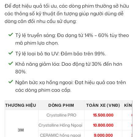
Để đạt hiệu quả tối ưu, các dòng phim thường sở hữu
các thông số kỹ thuật ấn tượng giúp người dùng dễ
dàng cân đối nhu cầu sử dụng:
Tỷ lệ truyền sáng: Đa dạng từ 14% – 60% tùy theo
mã phim lựa chọn.
Tỷ lệ loại bỏ tia UV: Đảm bảo trên 99%.
Khả năng giảm lóa: Dao động từ 30% đến hơn
80%.
Ngăn bức xạ hồng ngoại: Đạt hiệu quả cao trên
các dòng phim cao cấp.
THƯƠNG HIỆU
DÒNG PHIM
TOÀN XE (VNĐ)
KÍNH 
Crystalline PRO
15.500.000
6.
Crystalline Hồng Ngoại
10.800.000
6.
3M
CERAMIC hồng ngoại
9.000.000
3.