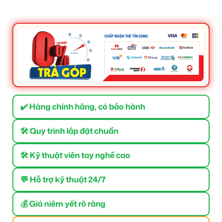
✔️ Hàng chính hãng, có bảo hành
🛠 Quy trình lắp đặt chuẩn
🛠 Kỹ thuật viên tay nghề cao
💬 Hỗ trợ kỹ thuật 24/7
💰 Giá niêm yết rõ ràng