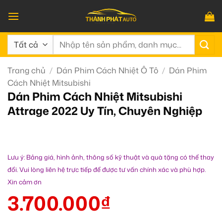
Bỏ
qua
nội
Tìm
dung
kiếm:
Trang chủ
/
Dán Phim Cách Nhiệt Ô Tô
/
Dán Phim
Cách Nhiệt Mitsubishi
Dán Phim Cách Nhiệt Mitsubishi
Attrage 2022 Uy Tín, Chuyên Nghiệp
Lưu ý: Bảng giá, hình ảnh, thông số kỹ thuật và quà tặng có thể thay
đổi. Vui lòng liên hệ trực tiếp để được tư vấn chính xác và phù hợp.
Xin cảm ơn
3.700.000
₫