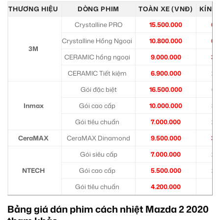
THƯƠNG HIỆU
DÒNG PHIM
TOÀN XE (VNĐ)
KÍNH 
Crystalline PRO
15.500.000
6.
Crystalline Hồng Ngoại
10.800.000
6.
3M
CERAMIC hồng ngoại
9.000.000
3.
CERAMIC Tiết kiệm
6.900.000
2.
Gói đặc biệt
16.500.000
6.
Inmax
Gói cao cấp
10.000.000
3.
Gói tiêu chuẩn
7.000.000
2.
CeraMAX
CeraMAX Dinamond
9.500.000
3.
Gói siêu cấp
7.000.000
2.
NTECH
Gói cao cấp
5.500.000
2.
Gói tiêu chuẩn
4.200.000
1.
Bảng giá dán phim cách nhiệt Mazda 2 2020