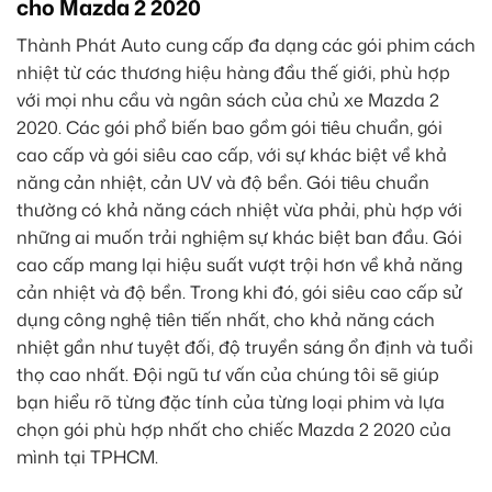
cho Mazda 2 2020
Thành Phát Auto cung cấp đa dạng các gói phim cách
nhiệt từ các thương hiệu hàng đầu thế giới, phù hợp
với mọi nhu cầu và ngân sách của chủ xe Mazda 2
2020. Các gói phổ biến bao gồm gói tiêu chuẩn, gói
cao cấp và gói siêu cao cấp, với sự khác biệt về khả
năng cản nhiệt, cản UV và độ bền. Gói tiêu chuẩn
thường có khả năng cách nhiệt vừa phải, phù hợp với
những ai muốn trải nghiệm sự khác biệt ban đầu. Gói
cao cấp mang lại hiệu suất vượt trội hơn về khả năng
cản nhiệt và độ bền. Trong khi đó, gói siêu cao cấp sử
dụng công nghệ tiên tiến nhất, cho khả năng cách
nhiệt gần như tuyệt đối, độ truyền sáng ổn định và tuổi
thọ cao nhất. Đội ngũ tư vấn của chúng tôi sẽ giúp
bạn hiểu rõ từng đặc tính của từng loại phim và lựa
chọn gói phù hợp nhất cho chiếc Mazda 2 2020 của
mình tại TPHCM.