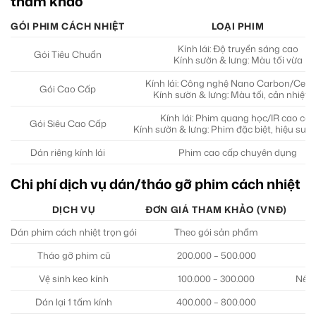
tham khảo
GÓI PHIM CÁCH NHIỆT
LOẠI PHIM
Kính lái: Độ truyền sáng cao
Gói Tiêu Chuẩn
Kính sườn & lưng: Màu tối vừa
Kính lái: Công nghệ Nano Carbon/Cer
Gói Cao Cấp
Kính sườn & lưng: Màu tối, cản nhiệt t
Kính lái: Phim quang học/IR cao cấp
Gói Siêu Cao Cấp
Kính sườn & lưng: Phim đặc biệt, hiệu suất
Dán riêng kính lái
Phim cao cấp chuyên dụng
Chi phí dịch vụ dán/tháo gỡ phim cách nhiệt
DỊCH VỤ
ĐƠN GIÁ THAM KHẢO (VNĐ)
Dán phim cách nhiệt trọn gói
Theo gói sản phẩm
Tháo gỡ phim cũ
200.000 – 500.000
Vệ sinh keo kính
100.000 – 300.000
Nếu 
Dán lại 1 tấm kính
400.000 – 800.000