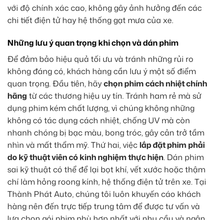
với độ chính xác cao, không gây ảnh hưởng đến các
chi tiết điện tử hay hệ thống gạt mưa của xe.
Những lưu ý quan trọng khi chọn và dán phim
Để đảm bảo hiệu quả tối ưu và tránh những rủi ro
không đáng có, khách hàng cần lưu ý một số điểm
quan trọng. Đầu tiên, hãy
chọn phim cách nhiệt chính
hãng
từ các thương hiệu uy tín. Tránh ham rẻ mà sử
dụng phim kém chất lượng, vì chúng không những
không có tác dụng cách nhiệt, chống UV mà còn
nhanh chóng bị bạc màu, bong tróc, gây cản trở tầm
nhìn và mất thẩm mỹ. Thứ hai, việc
lắp đặt phim phải
do kỹ thuật viên có kinh nghiệm thực hiện
. Dán phim
sai kỹ thuật có thể để lại bọt khí, vết xước hoặc thậm
chí làm hỏng roong kính, hệ thống điện tử trên xe. Tại
Thành Phát Auto, chúng tôi luôn khuyến cáo khách
hàng nên đến trực tiếp trung tâm để được tư vấn và
lựa chọn gói phim phù hợp nhất với nhu cầu và ngân