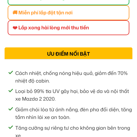
🚚 Miễn phí lắp đặt tận nơi
❤️ Lắp xong hài lòng mới thu tiền
ƯU ĐIỂM NỔI BẬT
Cách nhiệt, chống nóng hiệu quả, giảm đến 70%
nhiệt độ cabin.
Loại bỏ 99% tia UV gây hại, bảo vệ da và nội thất
xe Mazda 2 2020.
Giảm chói lóa từ ánh nắng, đèn pha đối diện, tăng
tầm nhìn lái xe an toàn.
Tăng cường sự riêng tư cho không gian bên trong
xe.