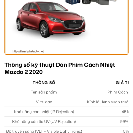
Thông số kỹ thuật Dán Phim Cách Nhiệt
Mazda 2 2020
THÔNG SỐ
GIÁ TRỊ
Tên sản phẩm
Phim Cách Nh
Vị trí dán
Kính lái, kính sườn trước,
Khả năng cản nhiệt (IR Rejection)
45% –
Khả năng cản tia UV (UV Rejection)
99% – 
Độ truyền sáng (VLT – Visible Light Trans.)
5% –