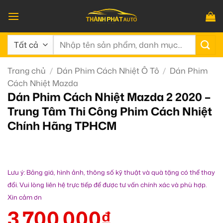
Bỏ
qua
nội
Tìm
dung
kiếm:
Trang chủ
/
Dán Phim Cách Nhiệt Ô Tô
/
Dán Phim
Cách Nhiệt Mazda
Dán Phim Cách Nhiệt Mazda 2 2020 –
Trung Tâm Thi Công Phim Cách Nhiệt
Chính Hãng TPHCM
Lưu ý: Bảng giá, hình ảnh, thông số kỹ thuật và quà tặng có thể thay
đổi. Vui lòng liên hệ trực tiếp để được tư vấn chính xác và phù hợp.
Xin cảm ơn
3.700.000
₫