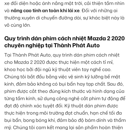
xe đối diện hoặc ánh nắng mặt trời, cải thiện tầm nhìn
và
nâng cao tính an toàn khi lái xe
. Đối với những ai
thường xuyên di chuyển đường dài, sự khác biệt này là
vô cùng lớn.
Quy trình dán phim cách nhiệt Mazda 2 2020
chuyên nghiệp tại Thành Phát Auto
Tại Thành Phát Auto, quy trình dán phim cách nhiệt
cho Mazda 2 2020 được thực hiện một cách tỉ mỉ,
khoa học bởi đội ngũ kỹ thuật viên tay nghề cao.
Chúng tôi bắt đầu bằng việc vệ sinh kỹ lưỡng bề mặt
kính, đảm bảo không có bụi bẩn hay tạp chất. Sau đó,
phim được cắt theo đúng kích thước và hình dạng của
từng tấm kính, sử dụng công nghệ cắt phim tự động để
đạt độ chính xác tuyệt đối. Kỹ thuật dán phim được
thực hiện trong môi trường đạt chuẩn, hạn chế tối đa
bụi bẩn, bong bóng khí, đảm bảo độ bám dính và thẩm
mỹ. Chúng tôi cam kết mang lại sản phẩm hoàn thiện