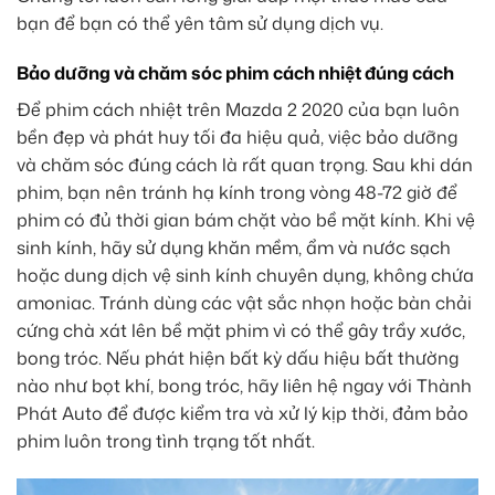
bạn để bạn có thể yên tâm sử dụng dịch vụ.
Bảo dưỡng và chăm sóc phim cách nhiệt đúng cách
Để phim cách nhiệt trên Mazda 2 2020 của bạn luôn
bền đẹp và phát huy tối đa hiệu quả, việc bảo dưỡng
và chăm sóc đúng cách là rất quan trọng. Sau khi dán
phim, bạn nên tránh hạ kính trong vòng 48-72 giờ để
phim có đủ thời gian bám chặt vào bề mặt kính. Khi vệ
sinh kính, hãy sử dụng khăn mềm, ẩm và nước sạch
hoặc dung dịch vệ sinh kính chuyên dụng, không chứa
amoniac. Tránh dùng các vật sắc nhọn hoặc bàn chải
cứng chà xát lên bề mặt phim vì có thể gây trầy xước,
bong tróc. Nếu phát hiện bất kỳ dấu hiệu bất thường
nào như bọt khí, bong tróc, hãy liên hệ ngay với Thành
Phát Auto để được kiểm tra và xử lý kịp thời, đảm bảo
phim luôn trong tình trạng tốt nhất.