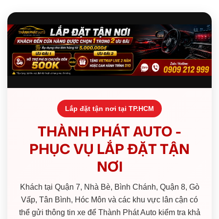
Lắp đặt tận nơi tại TP.HCM
THÀNH PHÁT AUTO -
PHỤC VỤ LẮP ĐẶT TẬN
NƠI
Khách tại Quận 7, Nhà Bè, Bình Chánh, Quận 8, Gò
Vấp, Tân Bình, Hóc Môn và các khu vực lân cận có
thể gửi thông tin xe để Thành Phát Auto kiểm tra khả