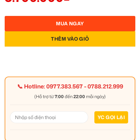
MUA NGAY
THÊM VÀO GIỎ
📞 Hotline:
0977.383.567
-
0788.212.999
(Hỗ trợ từ
7:00
đến
22:00
mỗi ngày)