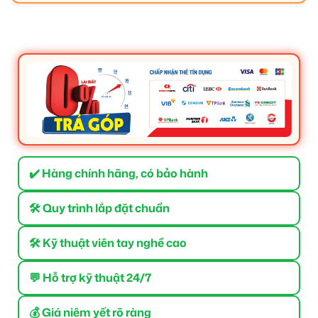
✔️ Hàng chính hãng, có bảo hành
🛠 Quy trình lắp đặt chuẩn
🛠 Kỹ thuật viên tay nghề cao
💬 Hỗ trợ kỹ thuật 24/7
💰 Giá niêm yết rõ ràng