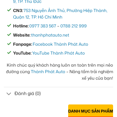
9, TP. Thủ Đức
CN3:
753 Nguyễn Ảnh Thủ, Phường Hiệp Thành,
Quận 12, TP. Hồ Chí Minh
Hotline:
0977 383 567
–
0788 212 999
Website:
thanhphatauto.net
Fanpage:
Facebook Thành Phát Auto
YouTube:
YouTube Thành Phát Auto
Kính chúc quý khách hàng luôn an toàn trên mọi nẻo
đường cùng
Thành Phát Auto
– Nâng tầm trải nghiệm
xế yêu của bạn!
Đánh giá (0)
DANH MỤC SẢN PHẨM