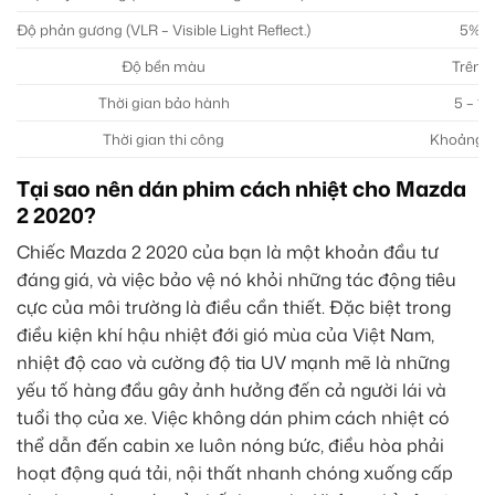
Độ phản gương (VLR – Visible Light Reflect.)
5% –
Độ bền màu
Trên 
Thời gian bảo hành
5 – 1
Thời gian thi công
Khoảng 1.
Tại sao nên dán phim cách nhiệt cho Mazda
2 2020?
Chiếc Mazda 2 2020 của bạn là một khoản đầu tư
đáng giá, và việc bảo vệ nó khỏi những tác động tiêu
cực của môi trường là điều cần thiết. Đặc biệt trong
điều kiện khí hậu nhiệt đới gió mùa của Việt Nam,
nhiệt độ cao và cường độ tia UV mạnh mẽ là những
yếu tố hàng đầu gây ảnh hưởng đến cả người lái và
tuổi thọ của xe. Việc không dán phim cách nhiệt có
thể dẫn đến cabin xe luôn nóng bức, điều hòa phải
hoạt động quá tải, nội thất nhanh chóng xuống cấp