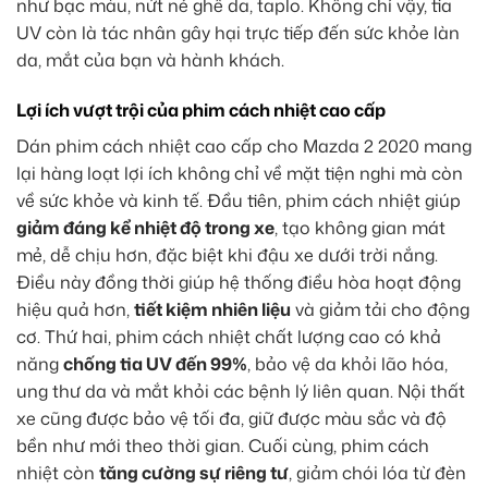
như bạc màu, nứt nẻ ghế da, taplo. Không chỉ vậy, tia
UV còn là tác nhân gây hại trực tiếp đến sức khỏe làn
da, mắt của bạn và hành khách.
Lợi ích vượt trội của phim cách nhiệt cao cấp
Dán phim cách nhiệt cao cấp cho Mazda 2 2020 mang
lại hàng loạt lợi ích không chỉ về mặt tiện nghi mà còn
về sức khỏe và kinh tế. Đầu tiên, phim cách nhiệt giúp
giảm đáng kể nhiệt độ trong xe
, tạo không gian mát
mẻ, dễ chịu hơn, đặc biệt khi đậu xe dưới trời nắng.
Điều này đồng thời giúp hệ thống điều hòa hoạt động
hiệu quả hơn,
tiết kiệm nhiên liệu
và giảm tải cho động
cơ. Thứ hai, phim cách nhiệt chất lượng cao có khả
năng
chống tia UV đến 99%
, bảo vệ da khỏi lão hóa,
ung thư da và mắt khỏi các bệnh lý liên quan. Nội thất
xe cũng được bảo vệ tối đa, giữ được màu sắc và độ
bền như mới theo thời gian. Cuối cùng, phim cách
nhiệt còn
tăng cường sự riêng tư
, giảm chói lóa từ đèn