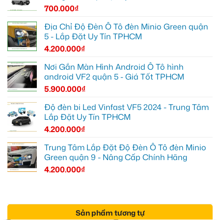
700.000
₫
Địa Chỉ Độ Đèn Ô Tô đèn Minio Green quận
5 - Lắp Đặt Uy Tín TPHCM
4.200.000
₫
Nơi Gắn Màn Hình Android Ô Tô hình
android VF2 quận 5 - Giá Tốt TPHCM
5.900.000
₫
Độ đèn bi Led Vinfast VF5 2024 - Trung Tâm
Lắp Đặt Uy Tín TPHCM
4.200.000
₫
Trung Tâm Lắp Đặt Độ Đèn Ô Tô đèn Minio
Green quận 9 - Nâng Cấp Chính Hãng
4.200.000
₫
Sản phẩm tương tự