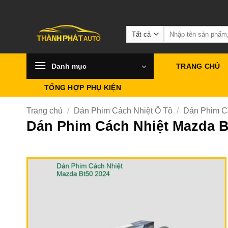
Bỏ
qua
Tìm
nội
kiếm:
dung
Danh mục
TRANG CHỦ
TỔNG HỢP PHỤ KIỆN
Trang chủ
/
Dán Phim Cách Nhiệt Ô Tô
/
Dán Phim C
Dán Phim Cách Nhiệt Mazda 