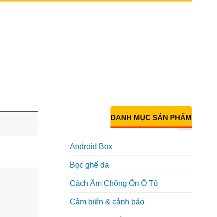
DANH MỤC SẢN PHẨM
Android Box
Bọc ghế da
Cách Âm Chống Ồn Ô Tô
Cảm biến & cảnh báo