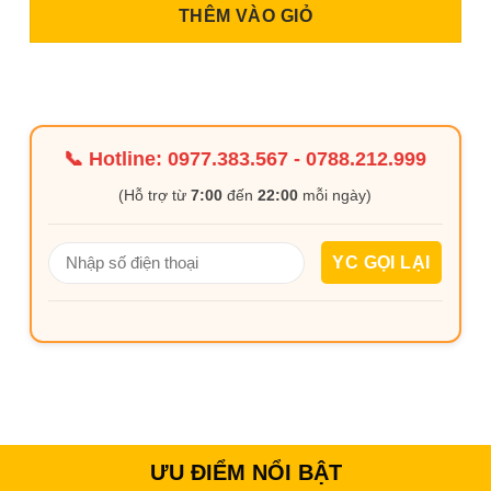
THÊM VÀO GIỎ
📞 Hotline:
0977.383.567
-
0788.212.999
(Hỗ trợ từ
7:00
đến
22:00
mỗi ngày)
ƯU ĐIỂM NỔI BẬT