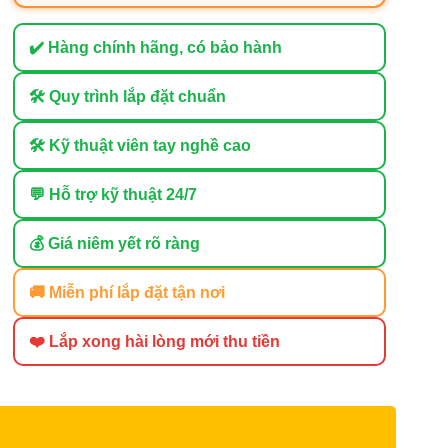
✔️ Hàng chính hãng, có bảo hành
🛠 Quy trình lắp đặt chuẩn
🛠 Kỹ thuật viên tay nghề cao
💬 Hỗ trợ kỹ thuật 24/7
💰 Giá niêm yết rõ ràng
🚚 Miễn phí lắp đặt tận nơi
❤️ Lắp xong hài lòng mới thu tiền