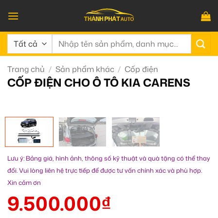
Bỏ
qua
nội
Tìm
dung
kiếm:
Trang chủ
/
Sản phẩm khác
/
Cốp điện
CỐP ĐIỆN CHO Ô TÔ KIA CARENS
Lưu ý: Bảng giá, hình ảnh, thông số kỹ thuật và quà tặng có thể thay
đổi. Vui lòng liên hệ trực tiếp để được tư vấn chính xác và phù hợp.
Xin cảm ơn
9.500.000
₫