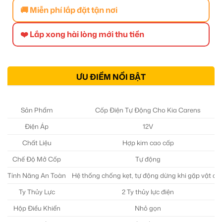
🚚 Miễn phí lắp đặt tận nơi
❤️ Lắp xong hài lòng mới thu tiền
ƯU ĐIỂM NỔI BẬT
Sản Phẩm
Cốp Điện Tự Động Cho Kia Carens
Điện Áp
12V
Chất Liệu
Hợp kim cao cấp
Chế Độ Mở Cốp
Tự động
Tính Năng An Toàn
Hệ thống chống kẹt, tự động dừng khi gặp vật cả
Ty Thủy Lực
2 Ty thủy lực điện
Hộp Điều Khiển
Nhỏ gọn