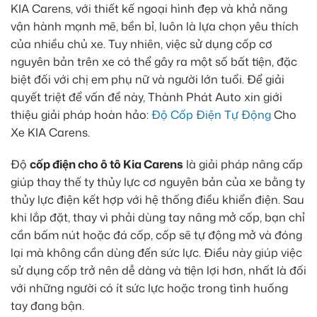
KIA Carens, với thiết kế ngoại hình đẹp và khả năng
vận hành mạnh mẽ, bền bỉ, luôn là lựa chọn yêu thích
của nhiều chủ xe. Tuy nhiên, việc sử dụng cốp cơ
nguyên bản trên xe có thể gây ra một số bất tiện, đặc
biệt đối với chị em phụ nữ và người lớn tuổi. Để giải
quyết triệt để vấn đề này, Thành Phát Auto xin giới
thiệu giải pháp hoàn hảo:
Độ Cốp Điện Tự Động
Cho
Xe KIA Carens.
Độ
cốp điện cho ô tô Kia Carens
là giải pháp nâng cấp
giúp thay thế ty thủy lực cơ nguyên bản của xe bằng ty
thủy lực điện kết hợp với hệ thống điều khiển điện. Sau
khi lắp đặt, thay vì phải dùng tay nâng mở cốp, bạn chỉ
cần bấm nút hoặc đá cốp, cốp sẽ tự động mở và đóng
lại mà không cần dùng đến sức lực. Điều này giúp việc
sử dụng cốp trở nên dễ dàng và tiện lợi hơn, nhất là đối
với những người có ít sức lực hoặc trong tình huống
tay đang bận.