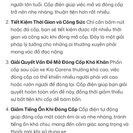
người lớn tuổi. Cốp điện giúp việc mở và đóng cốp
trở nên nhẹ nhàng, thuận tiện hơn rất nhiều.
Tiết Kiệm Thời Gian và Công Sức
Chỉ cần bấm nút
hoặc đá cốp, bạn sẽ tiết kiệm được rất nhiều thời
gian và công sức khi đóng mở cốp. Đây là một giải
pháp lý tưởng cho những ai thường xuyên phải
mang vác đồ đạc nặng.
Giải Quyết Vấn Đề Mở Đóng Cốp Khó Khăn
Phần
cốp sau của xe Kia Carens thường khá cao, việc
đóng cốp có thể khiến nhiều người phải với cao
hoặc rướn người để đóng lại. Cốp điện giúp bạn giải
quyết hoàn toàn vấn đề này, đồng thời giảm thiểu
sự bất tiện khi cốp dễ bám bẩn.
Giảm Tiếng Ồn Khi Đóng Cốp
Cốp điện tự động
giúp đóng cốp một cách êm ái và nhẹ nhàng, tránh
tiếng ồn khó chịu, mang đến cảm giác sang trọng và
thoải mái khi sử dụng xe.