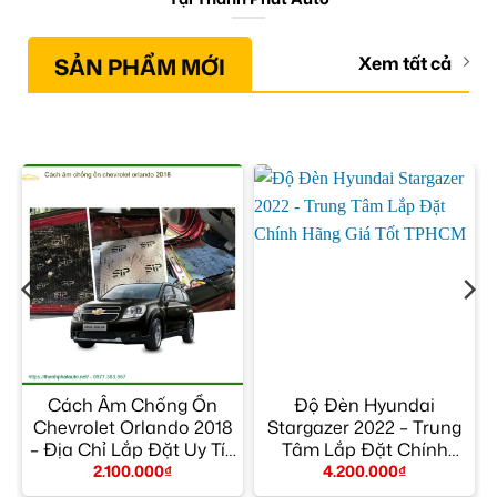
SẢN PHẨM MỚI
Xem tất cả
Cách Âm Chống Ồn
Độ Đèn Hyundai
Chevrolet Orlando 2018
Stargazer 2022 – Trung
– Địa Chỉ Lắp Đặt Uy Tín
Tâm Lắp Đặt Chính
TPHCM
Hãng Giá Tốt TPHCM
2.100.000
₫
4.200.000
₫