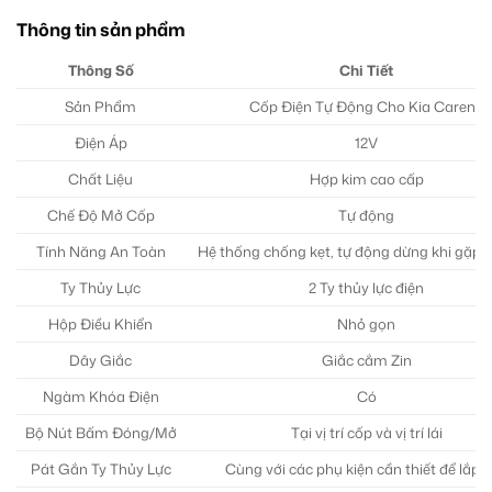
Thông tin sản phẩm
Thông Số
Chi Tiết
Sản Phẩm
Cốp Điện Tự Động Cho Kia Carens
Điện Áp
12V
Chất Liệu
Hợp kim cao cấp
Chế Độ Mở Cốp
Tự động
Tính Năng An Toàn
Hệ thống chống kẹt, tự động dừng khi gặp 
Ty Thủy Lực
2 Ty thủy lực điện
Hộp Điều Khiển
Nhỏ gọn
Dây Giắc
Giắc cắm Zin
Ngàm Khóa Điện
Có
Bộ Nút Bấm Đóng/Mở
Tại vị trí cốp và vị trí lái
Pát Gắn Ty Thủy Lực
Cùng với các phụ kiện cần thiết để lắp đ