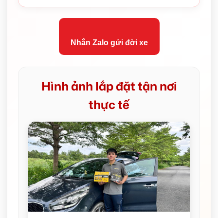
Nhắn Zalo gửi đời xe
Hình ảnh lắp đặt tận nơi
thực tế