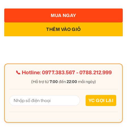
MUA NGAY
THÊM VÀO GIỎ
📞 Hotline:
0977.383.567
-
0788.212.999
(Hỗ trợ từ
7:00
đến
22:00
mỗi ngày)