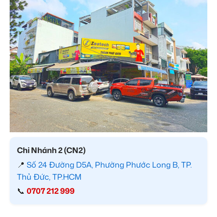
Chi Nhánh 2 (CN2)
📍
Số 24 Đường D5A, Phường Phước Long B, TP.
Thủ Đức, TP.HCM
📞
0707 212 999