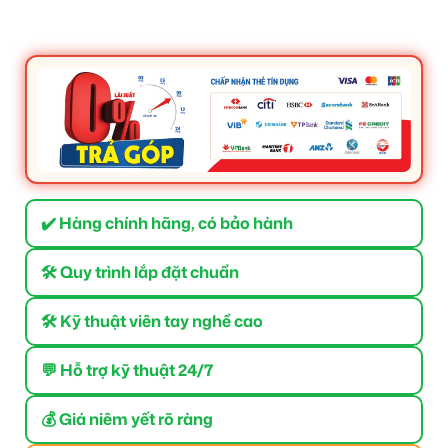
✔️ Hàng chính hãng, có bảo hành
🛠 Quy trình lắp đặt chuẩn
🛠 Kỹ thuật viên tay nghề cao
💬 Hỗ trợ kỹ thuật 24/7
💰 Giá niêm yết rõ ràng