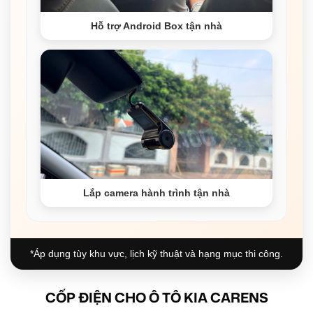
Hỗ trợ Android Box tận nhà
Lắp camera hành trình tận nhà
*Áp dụng tùy khu vực, lịch kỹ thuật và hạng mục thi công.
CỐP ĐIỆN CHO Ô TÔ KIA CARENS