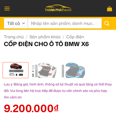
Bỏ
qua
nội
Tìm
dung
kiếm:
Trang chủ
/
Sản phẩm khác
/
Cốp điện
CỐP ĐIỆN CHO Ô TÔ BMW X6
Lưu ý: Bảng giá, hình ảnh, thông số kỹ thuật và quà tặng có thể thay
đổi. Vui lòng liên hệ trực tiếp để được tư vấn chính xác và phù hợp.
Xin cảm ơn
9.200.000
₫