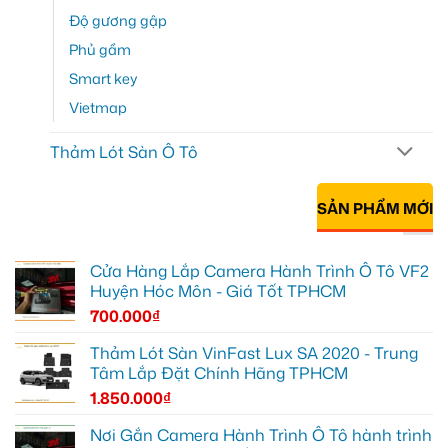
Độ gương gập
Phủ gầm
Smart key
Vietmap
Thảm Lót Sàn Ô Tô
SẢN PHẨM MỚI
Cửa Hàng Lắp Camera Hành Trình Ô Tô VF2
Huyện Hóc Môn - Giá Tốt TPHCM
700.000
₫
Thảm Lót Sàn VinFast Lux SA 2020 - Trung
Tâm Lắp Đặt Chính Hãng TPHCM
1.850.000
₫
Nơi Gắn Camera Hành Trình Ô Tô hành trình