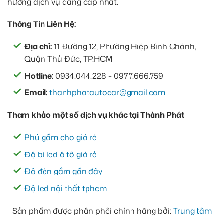
hưởng dịch vụ đẳng cấp nhất.
Thông Tin Liên Hệ:
Địa chỉ:
11 Đường 12, Phường Hiệp Bình Chánh,
Quận Thủ Đức, TP.HCM
Hotline:
0934.044.228 – 0977.666.759
Email:
thanhphatautocar@gmail.com
Tham khảo một số dịch vụ khác tại Thành Phát
Phủ gầm cho giá rẻ
Độ bi led ô tô giá rẻ
Độ đèn gầm gần đây
Độ led nội thất tphcm
Sản phẩm được phân phối chính hãng bởi:
Trung tâm