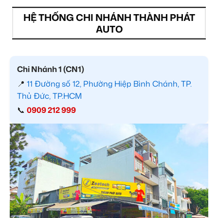
HỆ THỐNG CHI NHÁNH THÀNH PHÁT
AUTO
Chi Nhánh 1 (CN1)
📍
11 Đường số 12, Phường Hiệp Bình Chánh, TP.
Thủ Đức, TP.HCM
📞
0909 212 999