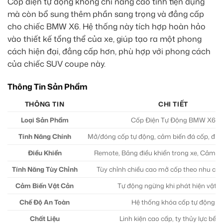
Cốp điện tự động không chỉ nâng cao tính tiện dụng
mà còn bổ sung thêm phần sang trọng và đẳng cấp
cho chiếc BMW X6. Hệ thống này tích hợp hoàn hảo
vào thiết kế tổng thể của xe, giúp tạo ra một phong
cách hiện đại, đẳng cấp hơn, phù hợp với phong cách
của chiếc SUV coupe này.
Thông Tin Sản Phẩm
THÔNG TIN
CHI TIẾT
Loại Sản Phẩm
Cốp Điện Tự Động BMW X6
Tính Năng Chính
Mở/đóng cốp tự động, cảm biến đá cốp, điều
Điều Khiển
Remote, Bảng điều khiển trong xe, Cảm b
Tính Năng Tùy Chỉnh
Tùy chỉnh chiều cao mở cốp theo nhu cầ
Cảm Biến Vật Cản
Tự động ngừng khi phát hiện vật c
Chế Độ An Toàn
Hệ thống khóa cốp tự động
Chất Liệu
Linh kiện cao cấp, ty thủy lực bền 