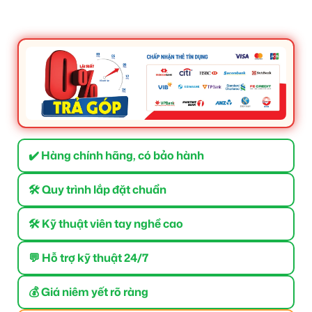
✔️ Hàng chính hãng, có bảo hành
🛠 Quy trình lắp đặt chuẩn
🛠 Kỹ thuật viên tay nghề cao
💬 Hỗ trợ kỹ thuật 24/7
💰 Giá niêm yết rõ ràng