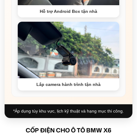
Hỗ trợ Android Box tận nhà
Lắp camera hành trình tận nhà
*Áp dụng tùy khu vực, lịch kỹ thuật và hạng mục thi công.
CỐP ĐIỆN CHO Ô TÔ BMW X6