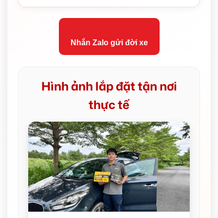
Nhắn Zalo gửi đời xe
Hình ảnh lắp đặt tận nơi
thực tế