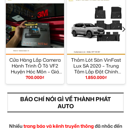
Cửa Hàng Lắp Camera
Thảm Lót Sàn VinFast
Hành Trình Ô Tô VF2
Lux SA 2020 – Trung
y
Huyện Hóc Môn – Giá
Tâm Lắp Đặt Chính
Tốt TPHCM
Hãng TPHCM
700.000
₫
1.850.000
₫
BÁO CHÍ NÓI GÌ VỀ THÀNH PHÁT
AUTO
Nhiều
trang báo và kênh truyền thông
đã nhắc đến