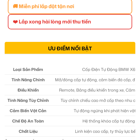
🚚 Miễn phí lắp đặt tận nơi
❤️ Lắp xong hài lòng mới thu tiền
ƯU ĐIỂM NỔI BẬT
Loại Sản Phẩm
Cốp Điện Tự Động BMW X6
Tính Năng Chính
Mở/đóng cốp tự động, cảm biến đá cốp, điều
Điều Khiển
Remote, Bảng điều khiển trong xe, Cảm b
Tính Năng Tùy Chỉnh
Tùy chỉnh chiều cao mở cốp theo nhu cầ
Cảm Biến Vật Cản
Tự động ngừng khi phát hiện vật c
Chế Độ An Toàn
Hệ thống khóa cốp tự động
Chất Liệu
Linh kiện cao cấp, ty thủy lực bền 