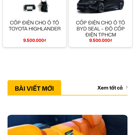
CỐP ĐIỆN CHO Ô TÔ
CỐP ĐIỆN CHO Ô TÔ
TOYOTA HIGHLANDER
BYD SEAL – ĐỘ CỐP
ĐIỆN TPHCM
9.500.000
₫
9.500.000
₫
BÀI VIẾT MỚI
Xem tất cả