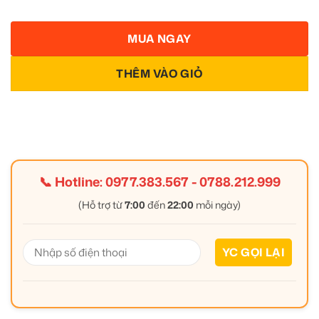
MUA NGAY
THÊM VÀO GIỎ
📞 Hotline:
0977.383.567
-
0788.212.999
(Hỗ trợ từ
7:00
đến
22:00
mỗi ngày)