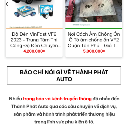
Độ Đèn VinFast VF9
Nơi Cách Âm Chống Ồn
2023 – Trung Tâm Thi
Ô Tô âm chống ồn VF2
Công Độ Đèn Chuyên
Quận Tân Phú – Giá Tốt
Nghiệp Giá Tốt TPHCM
TPHCM
4.200.000
₫
5.000.000
₫
BÁO CHÍ NÓI GÌ VỀ THÀNH PHÁT
AUTO
Nhiều
trang báo và kênh truyền thông
đã nhắc đến
Thành Phát Auto qua các câu chuyện về dịch vụ,
sản phẩm và hành trình phát triển thương hiệu
trong lĩnh vực phụ kiện ô tô.