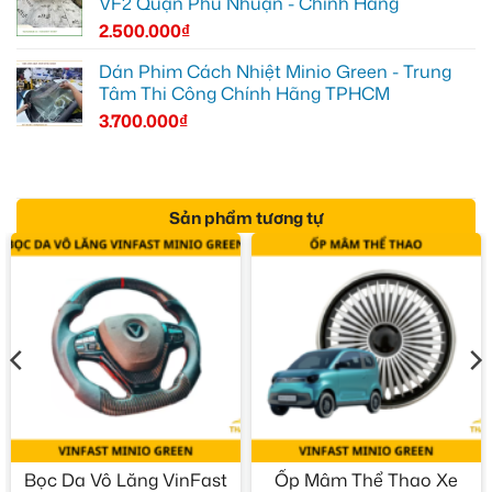
VF2 Quận Phú Nhuận - Chính Hãng
2.500.000
₫
Dán Phim Cách Nhiệt Minio Green - Trung
Tâm Thi Công Chính Hãng TPHCM
3.700.000
₫
Sản phẩm tương tự
Bọc Da Vô Lăng VinFast
Ốp Mâm Thể Thao Xe