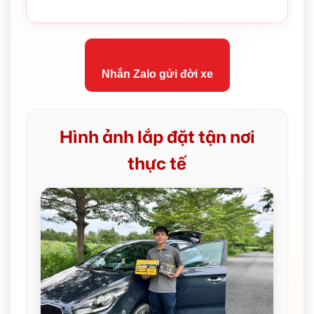
Nhắn Zalo gửi đời xe
Hình ảnh lắp đặt tận nơi
thực tế