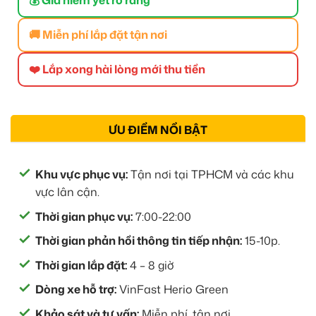
🚚 Miễn phí lắp đặt tận nơi
❤️ Lắp xong hài lòng mới thu tiền
ƯU ĐIỂM NỔI BẬT
Khu vực phục vụ:
Tận nơi tại TPHCM và các khu
vực lân cận.
Thời gian phục vụ:
7:00-22:00
Thời gian phản hồi thông tin tiếp nhận:
15-10p.
Thời gian lắp đặt:
4 – 8 giờ
Dòng xe hỗ trợ:
VinFast Herio Green
Khảo sát và tư vấn:
Miễn phí, tận nơi