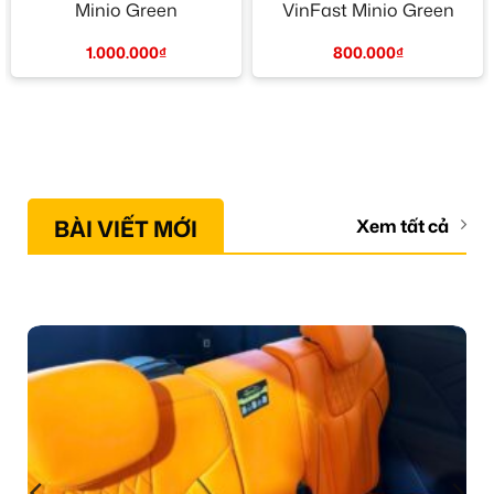
Minio Green
VinFast Minio Green
1.000.000
₫
800.000
₫
BÀI VIẾT MỚI
Xem tất cả