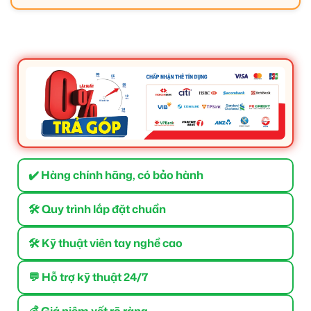
✔️ Hàng chính hãng, có bảo hành
🛠 Quy trình lắp đặt chuẩn
🛠 Kỹ thuật viên tay nghề cao
💬 Hỗ trợ kỹ thuật 24/7
💰 Giá niêm yết rõ ràng