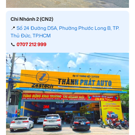
Chi Nhánh 2 (CN2)
📍
Số 24 Đường D5A, Phường Phước Long B, TP.
Thủ Đức, TP.HCM
📞
0707 212 999