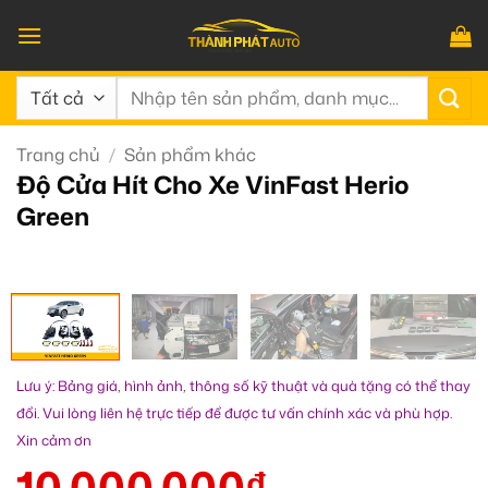
Bỏ
qua
nội
Tìm
dung
kiếm:
Trang chủ
/
Sản phẩm khác
Độ Cửa Hít Cho Xe VinFast Herio
Green
Lưu ý: Bảng giá, hình ảnh, thông số kỹ thuật và quà tặng có thể thay
đổi. Vui lòng liên hệ trực tiếp để được tư vấn chính xác và phù hợp.
Xin cảm ơn
10.000.000
₫