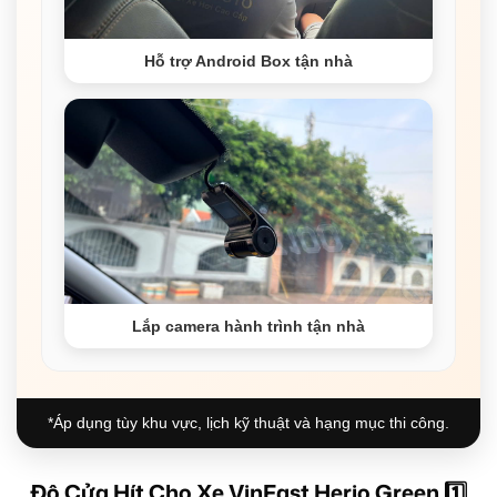
Hỗ trợ Android Box tận nhà
Lắp camera hành trình tận nhà
*Áp dụng tùy khu vực, lịch kỹ thuật và hạng mục thi công.
Độ Cửa Hít Cho Xe VinFast Herio Green 1️⃣