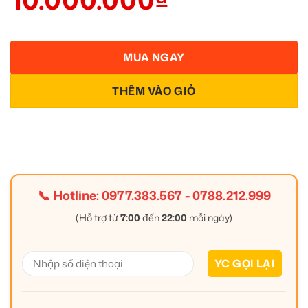
MUA NGAY
THÊM VÀO GIỎ
📞 Hotline:
0977.383.567
-
0788.212.999
(Hỗ trợ từ
7:00
đến
22:00
mỗi ngày)