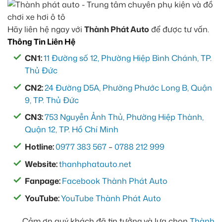
Hãy liên hệ ngay với
Thành Phát Auto
để được tư vấn.
Thông Tin Liên Hệ
CN1:
11 Đường số 12, Phường Hiệp Bình Chánh, TP.
Thủ Đức
CN2:
24 Đường D5A, Phường Phước Long B, Quận
9, TP. Thủ Đức
CN3:
753 Nguyễn Ảnh Thủ, Phường Hiệp Thành,
Quận 12, TP. Hồ Chí Minh
Hotline:
0977 383 567
–
0788 212 999
Website:
thanhphatauto.net
Fanpage:
Facebook Thành Phát Auto
YouTube:
YouTube Thành Phát Auto
Cảm ơn quý khách đã tin tưởng và lựa chọn
Thành