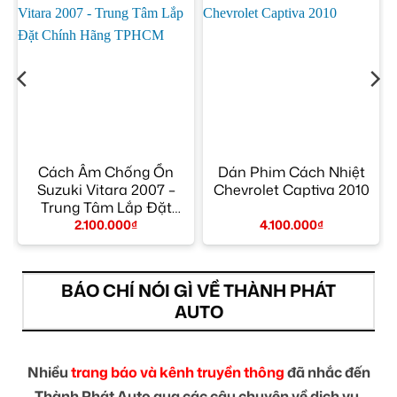
Cách Âm Chống Ồn
Dán Phim Cách Nhiệt
Suzuki Vitara 2007 –
Chevrolet Captiva 2010
Trung Tâm Lắp Đặt
Chính Hãng TPHCM
2.100.000
₫
4.100.000
₫
BÁO CHÍ NÓI GÌ VỀ THÀNH PHÁT
AUTO
Nhiều
trang báo và kênh truyền thông
đã nhắc đến
Thành Phát Auto qua các câu chuyện về dịch vụ,