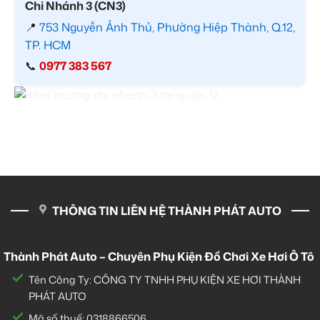
Chi Nhánh 3 (CN3)
📍
753 Nguyễn Ảnh Thủ, Phường Hiệp Thành, Q.12,
TP. HCM
📞
0977 383 567
THÔNG TIN LIÊN HỆ THÀNH PHÁT AUTO
Thành Phát Auto – Chuyên Phụ Kiện Đồ Chơi Xe Hơi Ô Tô
Tên Công Ty: CÔNG TY TNHH PHỤ KIỆN XE HƠI THÀNH
PHÁT AUTO
Mã số thuế: 0318866506