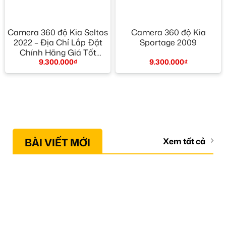
Camera 360 độ Kia Seltos
Camera 360 độ Kia
2022 – Địa Chỉ Lắp Đặt
Sportage 2009
Chính Hãng Giá Tốt
9.300.000
₫
9.300.000
₫
TPHCM
BÀI VIẾT MỚI
Xem tất cả