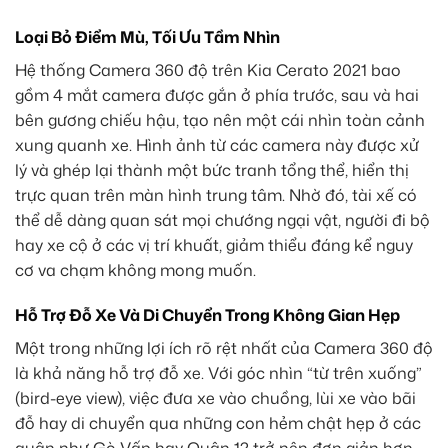
Loại Bỏ Điểm Mù, Tối Ưu Tầm Nhìn
Hệ thống Camera 360 độ trên Kia Cerato 2021 bao
gồm 4 mắt camera được gắn ở phía trước, sau và hai
bên gương chiếu hậu, tạo nên một cái nhìn toàn cảnh
xung quanh xe. Hình ảnh từ các camera này được xử
lý và ghép lại thành một bức tranh tổng thể, hiển thị
trực quan trên màn hình trung tâm. Nhờ đó, tài xế có
thể dễ dàng quan sát mọi chướng ngại vật, người đi bộ
hay xe cộ ở các vị trí khuất, giảm thiểu đáng kể nguy
cơ va chạm không mong muốn.
Hỗ Trợ Đỗ Xe Và Di Chuyển Trong Không Gian Hẹp
Một trong những lợi ích rõ rệt nhất của Camera 360 độ
là khả năng hỗ trợ đỗ xe. Với góc nhìn “từ trên xuống”
(bird-eye view), việc đưa xe vào chuồng, lùi xe vào bãi
đỗ hay di chuyển qua những con hẻm chật hẹp ở các