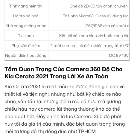
Tính năng hiển thị
Chế độ 2D/3D tùy chọn, chuyển đổi 
Hỗ trợ bộ nhớ
Thẻ nhớ MicroSD Class 10, dung lượn
Khả năng chống nước
IP67/IP68 cho các mắt ca
Tích hợp
Kết nối với màn hình zin hoặc màn hình A
Phụ kiện đi kèm
4 mắt camera, bộ điều khiển trung tâm (ECU),
Nguồn điện hoạt động
DC 9V-16V
Tầm Quan Trọng Của Camera 360 Độ Cho
Kia Cerato 2021 Trong Lái Xe An Toàn
Kia Cerato 2021 là một mẫu xe được đánh giá cao về
thiết kế và tiện nghi, nhưng như bất kỳ chiếc xe nào
khác, vẫn tồn tại những điểm mù cố hữu mà gương
chiếu hậu hay camera lùi thông thường khó có thể
bao quát hết. Đây chính là lúc Camera 360 độ phát
huy tối đa giá trị của mình, đặc biệt quan trọng trong
môi trường đô thị đông đúc như TPHCM.