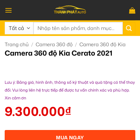
Bỏ
qua
nội
Tìm
dung
kiếm:
Trang chủ
/
Camera 360 độ
/
Camera 360 độ Kia
Camera 360 độ Kia Cerato 2021
Lưu ý: Bảng giá, hình ảnh, thông số kỹ thuật và quà tặng có thể thay
đổi. Vui lòng liên hệ trực tiếp để được tư vấn chính xác và phù hợp.
Xin cảm ơn
9.300.000
₫
MUA NGAY