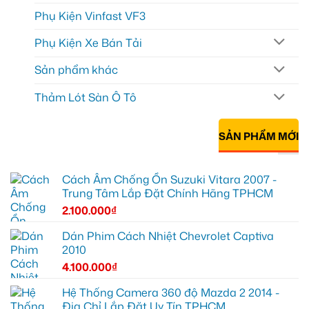
Phụ Kiện Vinfast VF3
Phụ Kiện Xe Bán Tải
Sản phẩm khác
Thảm Lót Sàn Ô Tô
SẢN PHẨM MỚI
Cách Âm Chống Ồn Suzuki Vitara 2007 -
Trung Tâm Lắp Đặt Chính Hãng TPHCM
2.100.000
₫
Dán Phim Cách Nhiệt Chevrolet Captiva
2010
4.100.000
₫
Hệ Thống Camera 360 độ Mazda 2 2014 -
Địa Chỉ Lắp Đặt Uy Tín TPHCM