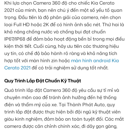
Khi lựa chọn Camera 360 độ cho chiếc Kia Cerato
2021 của mình, bạn nên chú ý đến một số yếu tố quan
trọng. Đầu tiên là độ phân giải của camera, nên chọn
loại Full HD hoặc 2K để có hình ảnh sắc nét. Thứ hai là
khả năng chống nước và chống bụi đạt chuẩn
IP67/IP68 để đảm bảo hoạt động bền bỉ trong mọi điều
kiện thời tiết. Cuối cùng, hãy ưu tiên các thương hiệu
uy tín, có chế độ bảo hành rõ ràng và khả năng tích
hợp tốt với màn hình zin hoặc
màn hình android Kia
Cerato 2021
để có trải nghiệm sử dụng tốt nhất.
Quy Trình Lắp Đặt Chuẩn Kỹ Thuật
Quá trình lắp đặt Camera 360 độ yêu cầu sự tỉ mỉ và
chuyên môn cao để tránh ảnh hưởng đến hệ thống
điện và thẩm mỹ của xe. Tại Thành Phát Auto, quy
trình lắp đặt được thực hiện bởi đội ngũ kỹ thuật viên
giàu kinh nghiệm, đảm bảo an toàn tuyệt đối. Các mắt
camera được căn chỉnh chính xác, đi dây gọn gàng,