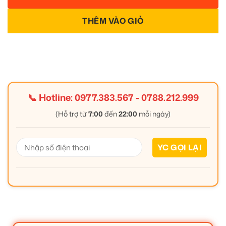
THÊM VÀO GIỎ
📞 Hotline:
0977.383.567
-
0788.212.999
(Hỗ trợ từ
7:00
đến
22:00
mỗi ngày)