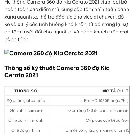
Hệ thống Camera 360 độ Kia Cerato 2021 giúp loại bỏ
hoàn toàn các điểm mù, cung cấp tầm nhìn toàn cảnh
xung quanh xe, hỗ trợ đắc lực cho việc di chuyển, đỗ
xe và xử lý các tình huống khó khăn, từ đó mang lại sự
an tâm tuyệt đối cho người lái và hành khách trên mọi
hành trình.
Thông số kỹ thuật Camera 360 độ Kia
Cerato 2021
THÔNG SỐ
MÔ TẢ CHI TIẾ
Độ phân giải camera
Full HD 1080P hoặc 2K (tùy
Góc nhìn camera
Góc rộng 180 độ cho mỗi camera (trư
Chip xử lý hình ảnh
Chip cao cấp (ví dụ: Sony I
Chế độ ghi hình
Ghi đè vòng lặp, ghi khi va chạm (G-s