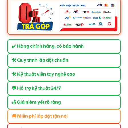
✔️ Hàng chính hãng, có bảo hành
🛠 Quy trình lắp đặt chuẩn
🛠 Kỹ thuật viên tay nghề cao
💬 Hỗ trợ kỹ thuật 24/7
💰 Giá niêm yết rõ ràng
🚚 Miễn phí lắp đặt tận nơi