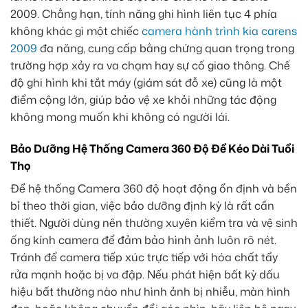
2009. Chẳng hạn, tính năng ghi hình liên tục 4 phía
không khác gì một chiếc
camera hành trình kia carens
2009
đa năng, cung cấp bằng chứng quan trọng trong
trường hợp xảy ra va chạm hay sự cố giao thông. Chế
độ ghi hình khi tắt máy (giám sát đỗ xe) cũng là một
điểm cộng lớn, giúp bảo vệ xe khỏi những tác động
không mong muốn khi không có người lái.
Bảo Dưỡng Hệ Thống Camera 360 Độ Để Kéo Dài Tuổi
Thọ
Để hệ thống Camera 360 độ hoạt động ổn định và bền
bỉ theo thời gian, việc bảo dưỡng định kỳ là rất cần
thiết. Người dùng nên thường xuyên kiểm tra và vệ sinh
ống kính camera để đảm bảo hình ảnh luôn rõ nét.
Tránh để camera tiếp xúc trực tiếp với hóa chất tẩy
rửa mạnh hoặc bị va đập. Nếu phát hiện bất kỳ dấu
hiệu bất thường nào như hình ảnh bị nhiễu, màn hình