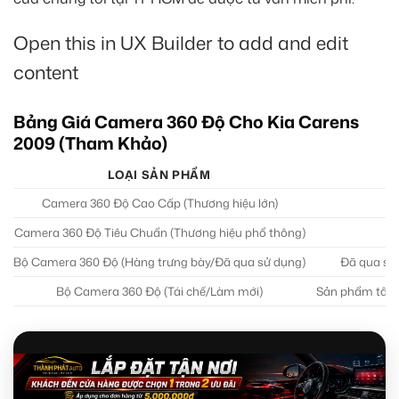
Open this in UX Builder to add and edit
content
Bảng Giá Camera 360 Độ Cho Kia Carens
2009 (Tham Khảo)
LOẠI SẢN PHẨM
Camera 360 Độ Cao Cấp (Thương hiệu lớn)
Camera 360 Độ Tiêu Chuẩn (Thương hiệu phổ thông)
Bộ Camera 360 Độ (Hàng trưng bày/Đã qua sử dụng)
Đã qua sử
Bộ Camera 360 Độ (Tái chế/Làm mới)
Sản phẩm tân 