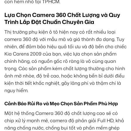
con hẻm nhỏ tại TPHCM.
Lựa Chọn Camera 360 Chất Lượng và Quy
Trình Lắp Đặt Chuẩn Chuyên Gia
Thị trường phụ kiện ô tô hiện nay có rất nhiều loại
camera 360 độ với mẫu mã và giá thành đa dạng. Tuy
nhiên, để đảm bảo hiệu quả tối ưu và độ bền cho chiếc
Kia Carens 2009 của bạn, việc lựa chọn sản phẩm
chính hãng, có nguồn gốc rõ ràng là vô cùng quan
trọng. Các sản phẩm kém chất lượng thường cho hình
ảnh mờ nhòe, độ trễ cao, hoặc không bền bỉ dưới điều
kiện thời tiết khắc nghiệt, gây lãng phí và thậm chí là
nguy hiểm.
Cảnh Báo Rủi Ro và Mẹo Chọn Sản Phẩm Phù Hợp
Một hệ thống Camera 360 độ chất lượng cao sẽ có
chip xử lý mạnh mẽ, camera độ phân giải Full HD, khả
năng chống nước, chống bụi tốt và phần mềm ghép