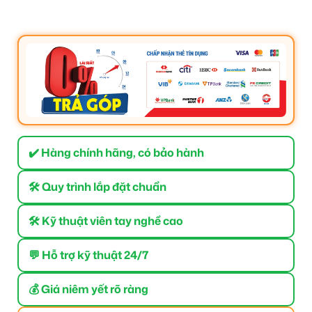
✔️ Hàng chính hãng, có bảo hành
🛠 Quy trình lắp đặt chuẩn
🛠 Kỹ thuật viên tay nghề cao
💬 Hỗ trợ kỹ thuật 24/7
💰 Giá niêm yết rõ ràng