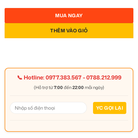
MUA NGAY
THÊM VÀO GIỎ
📞 Hotline:
0977.383.567
-
0788.212.999
(Hỗ trợ từ
7:00
đến
22:00
mỗi ngày)