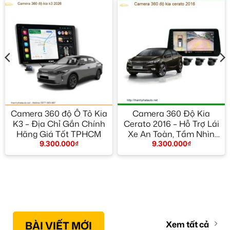
Camera 360 độ Ô Tô Kia
Camera 360 Độ Kia
K3 – Địa Chỉ Gắn Chính
Cerato 2016 – Hỗ Trợ Lái
Hãng Giá Tốt TPHCM
Xe An Toàn, Tầm Nhìn
9.300.000
₫
9.300.000
₫
Toàn Cảnh
BÀI VIẾT MỚI
Xem tất cả