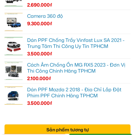
2.690.000
₫
Camera 360 độ
9.300.000
₫
Dán PPF Chống Trầy Vinfast Lux SA 2021 -
Trung Tâm Thi Công Uy Tín TPHCM
3.500.000
₫
Cách Âm Chống Ồn MG RX5 2023 - Đơn Vị
Thi Công Chính Hãng TPHCM
2.100.000
₫
Dán PPF Mazda 2 2018 - Địa Chỉ Lắp Đặt
Phim PPF Chính Hãng TPHCM
3.500.000
₫
Sản phẩm tương tự