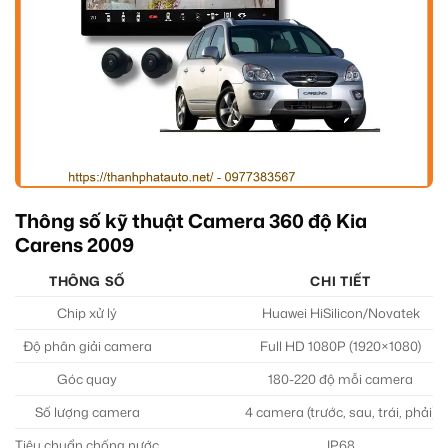
Thông số kỹ thuật Camera 360 độ Kia
Carens 2009
THÔNG SỐ
CHI TIẾT
Chip xử lý
Huawei HiSilicon/Novatek
Độ phân giải camera
Full HD 1080P (1920×1080)
Góc quay
180-220 độ mỗi camera
Số lượng camera
4 camera (trước, sau, trái, phải)
Tiêu chuẩn chống nước
IP68