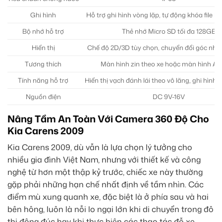
Ghi hình
Hỗ trợ ghi hình vòng lặp, tự động khóa file k
Bộ nhớ hỗ trợ
Thẻ nhớ Micro SD tối đa 128GB
Hiển thị
Chế độ 2D/3D tùy chọn, chuyển đổi góc nhìn
Tương thích
Màn hình zin theo xe hoặc màn hình An
Tính năng hỗ trợ
Hiển thị vạch đánh lái theo vô lăng, ghi hình 
Nguồn điện
DC 9V-16V
Nâng Tầm An Toàn Với Camera 360 Độ Cho
Kia Carens 2009
Kia Carens 2009, dù vẫn là lựa chọn lý tưởng cho
nhiều gia đình Việt Nam, nhưng với thiết kế và công
nghệ từ hơn một thập kỷ trước, chiếc xe này thường
gặp phải những hạn chế nhất định về tầm nhìn. Các
điểm mù xung quanh xe, đặc biệt là ở phía sau và hai
bên hông, luôn là nỗi lo ngại lớn khi di chuyển trong đô
thị đông đúc hay khi thực hiện các thao tác đỗ xe