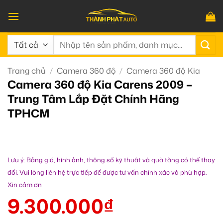
Bỏ
qua
nội
Tìm
dung
kiếm:
Trang chủ
/
Camera 360 độ
/
Camera 360 độ Kia
Camera 360 độ Kia Carens 2009 –
Trung Tâm Lắp Đặt Chính Hãng
TPHCM
Lưu ý: Bảng giá, hình ảnh, thông số kỹ thuật và quà tặng có thể thay
đổi. Vui lòng liên hệ trực tiếp để được tư vấn chính xác và phù hợp.
Xin cảm ơn
9.300.000
₫