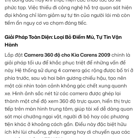
phức tạp. Việc thiếu đi công nghệ hỗ trợ quan sát hiện
đại không chỉ làm giảm sự tự tin của người lái mà còn
tiềm ẩn nguy cơ va chạm đáng tiếc.
Giải Pháp Toàn Diện: Loại Bỏ Điểm Mù, Tự Tin Vận
Hành
Lắp đặt
Camera 360 độ cho Kia Carens 2009
chính là
giải pháp tối ưu để khắc phục triệt để những vấn đề
này. Hệ thống sử dụng 4 camera góc rộng được bố trí ở
phía trước, sau và hai bên gương chiếu hậu, tạo nên
một cái nhìn toàn cảnh không góc chết xung quanh
xe. Hình ảnh sắc nét từ các camera được ghép lại
thành một chế độ xem 360 độ trực quan, hiển thị trực
tiếp trên màn hình trung tâm, giúp tài xế dễ dàng quan
sát mọi chướng ngại vật, người đi bộ hay các phương
tiện khác ở khoảng cách gần. Điều này đặc biệt hữu
ích khi lùi chuồng, ghép ngang hay di chuyển qua các