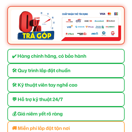
✔️ Hàng chính hãng, có bảo hành
🛠 Quy trình lắp đặt chuẩn
🛠 Kỹ thuật viên tay nghề cao
💬 Hỗ trợ kỹ thuật 24/7
💰 Giá niêm yết rõ ràng
🚚 Miễn phí lắp đặt tận nơi