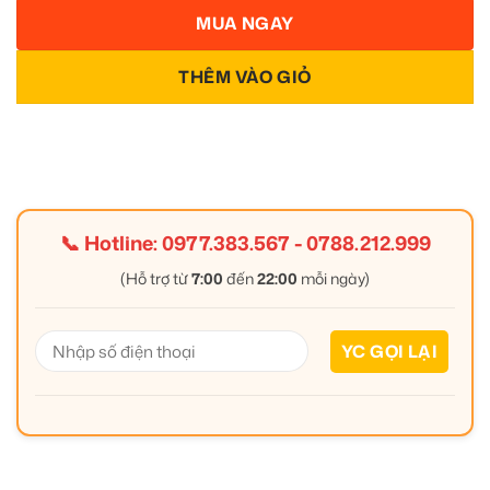
MUA NGAY
THÊM VÀO GIỎ
📞 Hotline:
0977.383.567
-
0788.212.999
(Hỗ trợ từ
7:00
đến
22:00
mỗi ngày)