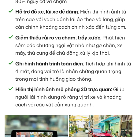
80% nguy cơ va chạm.
Hỗ trợ đỗ xe, lùi xe dễ dàng:
Hiển thị hình ảnh từ
trên cao với vạch đánh lái ảo theo vô lăng, giúp
căn chỉnh khoảng cách chính xác đến từng cm.
Giảm thiểu rủi ro va chạm, trầy xước:
Phát hiện
sớm các chướng ngại vật nhỏ như gờ chắn, xe
máy, thú cưng để chủ động xử lý kịp thời.
Ghi hình hành trình toàn diện:
Tích hợp ghi hình từ
4 mắt, đóng vai trò là nhân chứng quan trọng
trong mọi tình huống giao thông.
Hiển thị hình ảnh mô phỏng 3D trực quan:
Giúp
người lái hình dung rõ ràng vị trí xe và khoảng
cách với các vật cản xung quanh.