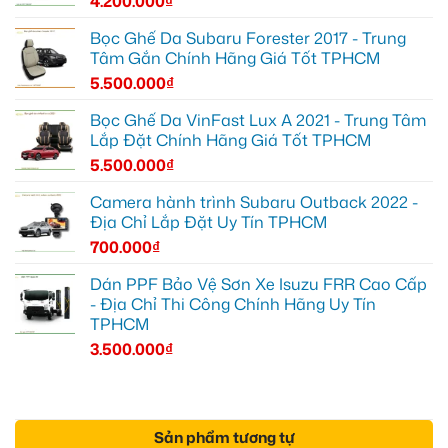
4.200.000
₫
Bọc Ghế Da Subaru Forester 2017 - Trung
Tâm Gắn Chính Hãng Giá Tốt TPHCM
5.500.000
₫
Bọc Ghế Da VinFast Lux A 2021 - Trung Tâm
Lắp Đặt Chính Hãng Giá Tốt TPHCM
5.500.000
₫
Camera hành trình Subaru Outback 2022 -
Địa Chỉ Lắp Đặt Uy Tín TPHCM
700.000
₫
Dán PPF Bảo Vệ Sơn Xe Isuzu FRR Cao Cấp
- Địa Chỉ Thi Công Chính Hãng Uy Tín
TPHCM
3.500.000
₫
Sản phẩm tương tự