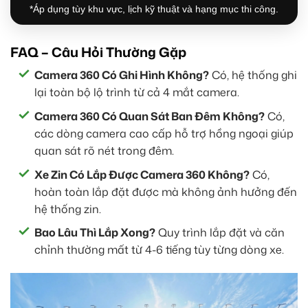
*Áp dụng tùy khu vực, lịch kỹ thuật và hạng mục thi công.
FAQ – Câu Hỏi Thường Gặp
Camera 360 Có Ghi Hình Không?
Có, hệ thống ghi
lại toàn bộ lộ trình từ cả 4 mắt camera.
Camera 360 Có Quan Sát Ban Đêm Không?
Có,
các dòng camera cao cấp hỗ trợ hồng ngoại giúp
quan sát rõ nét trong đêm.
Xe Zin Có Lắp Được Camera 360 Không?
Có,
hoàn toàn lắp đặt được mà không ảnh hưởng đến
hệ thống zin.
Bao Lâu Thì Lắp Xong?
Quy trình lắp đặt và căn
chỉnh thường mất từ 4-6 tiếng tùy từng dòng xe.