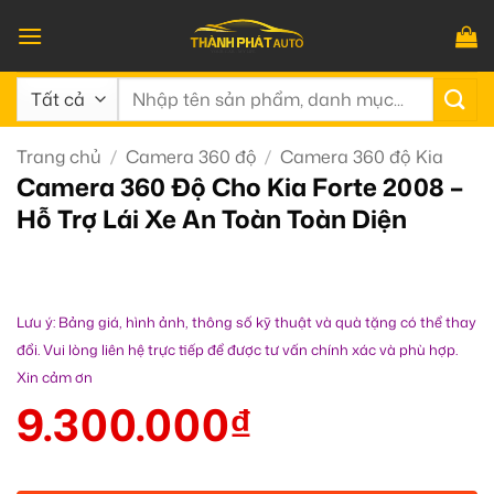
Bỏ
qua
nội
Tìm
dung
kiếm:
Trang chủ
/
Camera 360 độ
/
Camera 360 độ Kia
Camera 360 Độ Cho Kia Forte 2008 –
Hỗ Trợ Lái Xe An Toàn Toàn Diện
Lưu ý: Bảng giá, hình ảnh, thông số kỹ thuật và quà tặng có thể thay
đổi. Vui lòng liên hệ trực tiếp để được tư vấn chính xác và phù hợp.
Xin cảm ơn
9.300.000
₫