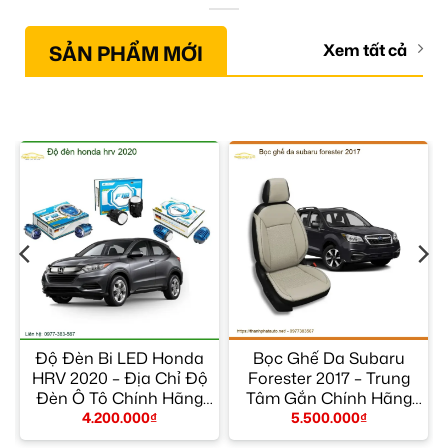
SẢN PHẨM MỚI
Xem tất cả
e
Độ Đèn Bi LED Honda
Bọc Ghế Da Subaru
HRV 2020 – Địa Chỉ Độ
Forester 2017 – Trung
h
Đèn Ô Tô Chính Hãng
Tâm Gắn Chính Hãng
TPHCM
Giá Tốt TPHCM
4.200.000
₫
5.500.000
₫