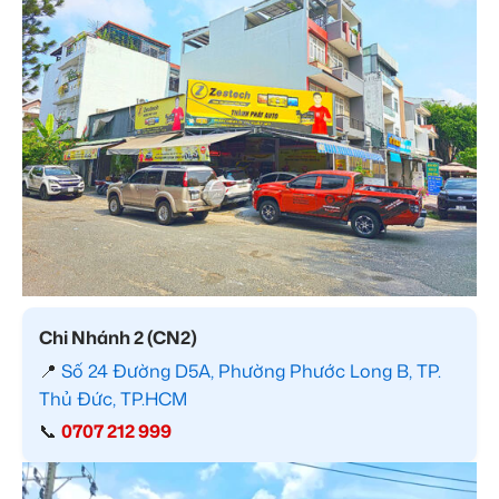
Chi Nhánh 2 (CN2)
📍
Số 24 Đường D5A, Phường Phước Long B, TP.
Thủ Đức, TP.HCM
📞
0707 212 999