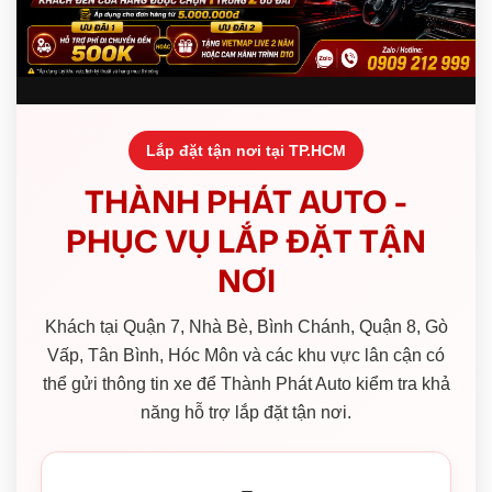
Lắp đặt tận nơi tại TP.HCM
THÀNH PHÁT AUTO -
PHỤC VỤ LẮP ĐẶT TẬN
NƠI
Khách tại Quận 7, Nhà Bè, Bình Chánh, Quận 8, Gò
Vấp, Tân Bình, Hóc Môn và các khu vực lân cận có
thể gửi thông tin xe để Thành Phát Auto kiểm tra khả
năng hỗ trợ lắp đặt tận nơi.