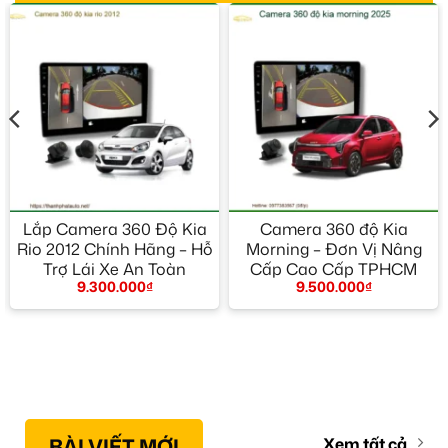
Lắp Camera 360 Độ Kia
Camera 360 độ Kia
Rio 2012 Chính Hãng – Hỗ
Morning – Đơn Vị Nâng
Trợ Lái Xe An Toàn
Cấp Cao Cấp TPHCM
9.300.000
₫
9.500.000
₫
BÀI VIẾT MỚI
Xem tất cả