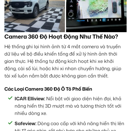
Camera 360 Độ Hoạt Động Như Thế Nào?
Hệ thống ghi lại hình ảnh từ 4 mắt camera và truyền
dữ liệu về bộ điều khiển tổng để xử lý hình ảnh thời
gian thực. Hệ thống tự động kích hoạt khi xe khởi
động, cài số lùi, hoặc khi xi nhan chuyển hướng, giúp
tài xế luôn nắm bắt được không gian cần thiết.
Các Loại Camera 360 Độ Ô Tô Phổ Biến
ICAR Elliview:
Nổi bật với giao diện hiện đại, khả
năng hiển thị 3D mượt mà và tương thích tốt với
nhiều dòng xe.
Safeview:
Dòng cao cấp với khả năng hiển thị lên
tới 17 góc nhìn, rất phù hợp cho những chủ xe