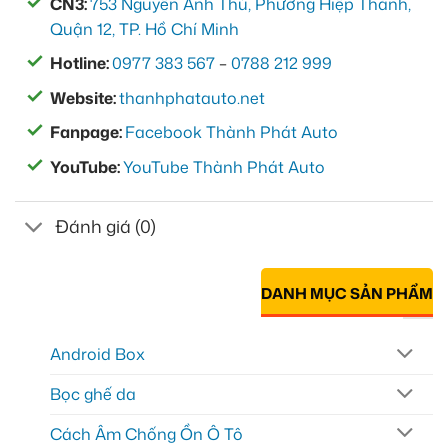
CN3:
753 Nguyễn Ảnh Thủ, Phường Hiệp Thành,
Quận 12, TP. Hồ Chí Minh
Hotline:
0977 383 567
–
0788 212 999
Website:
thanhphatauto.net
Fanpage:
Facebook Thành Phát Auto
YouTube:
YouTube Thành Phát Auto
Đánh giá (0)
DANH MỤC SẢN PHẨM
Android Box
Bọc ghế da
Cách Âm Chống Ồn Ô Tô