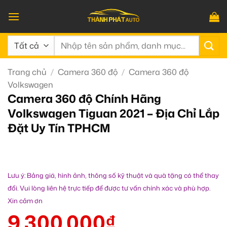
Bỏ
qua
nội
Tìm
dung
kiếm:
Trang chủ
/
Camera 360 độ
/
Camera 360 độ
Volkswagen
Camera 360 độ Chính Hãng
Volkswagen Tiguan 2021 – Địa Chỉ Lắp
Đặt Uy Tín TPHCM
Lưu ý: Bảng giá, hình ảnh, thông số kỹ thuật và quà tặng có thể thay
đổi. Vui lòng liên hệ trực tiếp để được tư vấn chính xác và phù hợp.
Xin cảm ơn
9.300.000
₫