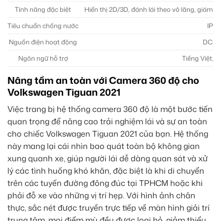
Tính năng đặc biệt
Hiển thị 2D/3D, đánh lái theo vô lăng, giám sá
Tiêu chuẩn chống nước
IP67
Nguồn điện hoạt động
DC 12
Ngôn ngữ hỗ trợ
Tiếng Việt, 
Nâng tầm an toàn với Camera 360 độ cho
Volkswagen Tiguan 2021
Việc trang bị hệ thống camera 360 độ là một bước tiến
quan trọng để nâng cao trải nghiệm lái và sự an toàn
cho chiếc Volkswagen Tiguan 2021 của bạn. Hệ thống
này mang lại cái nhìn bao quát toàn bộ không gian
xung quanh xe, giúp người lái dễ dàng quan sát và xử
lý các tình huống khó khăn, đặc biệt là khi di chuyển
trên các tuyến đường đông đúc tại TPHCM hoặc khi
phải đỗ xe vào những vị trí hẹp. Với hình ảnh chân
thực, sắc nét được truyền trực tiếp về màn hình giải trí
trung tâm, mọi điểm mù đều được loại bỏ, giảm thiểu