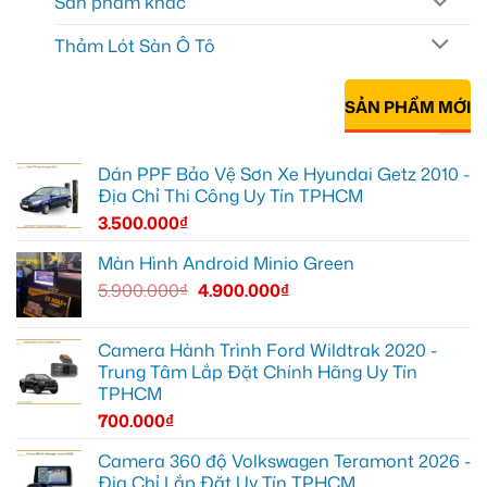
Sản phẩm khác
Thảm Lót Sàn Ô Tô
SẢN PHẨM MỚI
Dán PPF Bảo Vệ Sơn Xe Hyundai Getz 2010 -
Địa Chỉ Thi Công Uy Tín TPHCM
3.500.000
₫
Màn Hình Android Minio Green
5.900.000
₫
4.900.000
₫
Camera Hành Trình Ford Wildtrak 2020 -
Trung Tâm Lắp Đặt Chính Hãng Uy Tín
TPHCM
700.000
₫
Camera 360 độ Volkswagen Teramont 2026 -
Địa Chỉ Lắp Đặt Uy Tín TPHCM