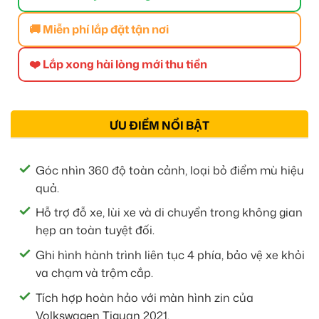
🚚 Miễn phí lắp đặt tận nơi
❤️ Lắp xong hài lòng mới thu tiền
ƯU ĐIỂM NỔI BẬT
Góc nhìn 360 độ toàn cảnh, loại bỏ điểm mù hiệu
quả.
Hỗ trợ đỗ xe, lùi xe và di chuyển trong không gian
hẹp an toàn tuyệt đối.
Ghi hình hành trình liên tục 4 phía, bảo vệ xe khỏi
va chạm và trộm cắp.
Tích hợp hoàn hảo với màn hình zin của
Volkswagen Tiguan 2021.