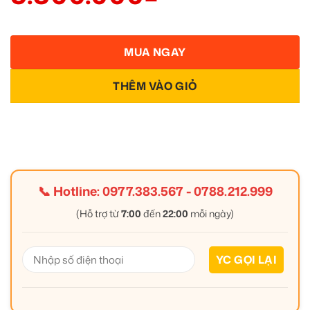
MUA NGAY
THÊM VÀO GIỎ
📞 Hotline:
0977.383.567
-
0788.212.999
(Hỗ trợ từ
7:00
đến
22:00
mỗi ngày)