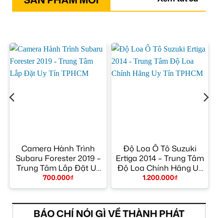
Camera Hành Trình
Độ Loa Ô Tô Suzuki
Subaru Forester 2019 –
Ertiga 2014 – Trung Tâm
Trung Tâm Lắp Đặt Uy
Độ Loa Chính Hãng Uy
Tín TPHCM
Tín TPHCM
700.000
₫
1.200.000
₫
BÁO CHÍ NÓI GÌ VỀ THÀNH PHÁT