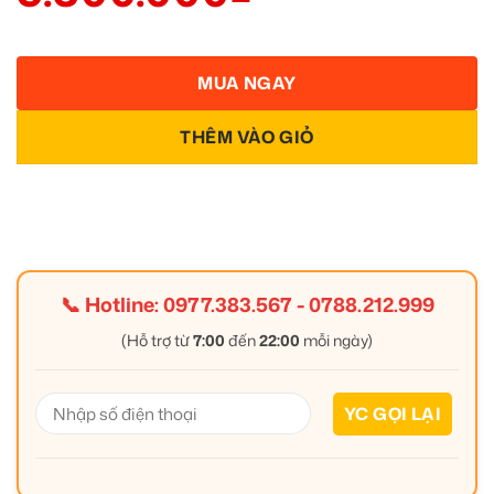
MUA NGAY
THÊM VÀO GIỎ
📞 Hotline:
0977.383.567
-
0788.212.999
(Hỗ trợ từ
7:00
đến
22:00
mỗi ngày)