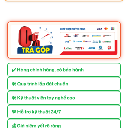
✔️ Hàng chính hãng, có bảo hành
🛠 Quy trình lắp đặt chuẩn
🛠 Kỹ thuật viên tay nghề cao
💬 Hỗ trợ kỹ thuật 24/7
💰 Giá niêm yết rõ ràng