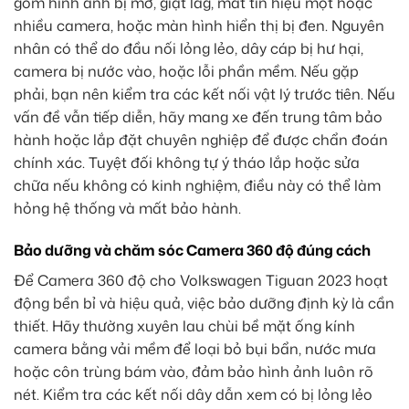
gồm hình ảnh bị mờ, giật lag, mất tín hiệu một hoặc
nhiều camera, hoặc màn hình hiển thị bị đen. Nguyên
nhân có thể do đầu nối lỏng lẻo, dây cáp bị hư hại,
camera bị nước vào, hoặc lỗi phần mềm. Nếu gặp
phải, bạn nên kiểm tra các kết nối vật lý trước tiên. Nếu
vấn đề vẫn tiếp diễn, hãy mang xe đến trung tâm bảo
hành hoặc lắp đặt chuyên nghiệp để được chẩn đoán
chính xác. Tuyệt đối không tự ý tháo lắp hoặc sửa
chữa nếu không có kinh nghiệm, điều này có thể làm
hỏng hệ thống và mất bảo hành.
Bảo dưỡng và chăm sóc Camera 360 độ đúng cách
Để Camera 360 độ cho Volkswagen Tiguan 2023 hoạt
động bền bỉ và hiệu quả, việc bảo dưỡng định kỳ là cần
thiết. Hãy thường xuyên lau chùi bề mặt ống kính
camera bằng vải mềm để loại bỏ bụi bẩn, nước mưa
hoặc côn trùng bám vào, đảm bảo hình ảnh luôn rõ
nét. Kiểm tra các kết nối dây dẫn xem có bị lỏng lẻo