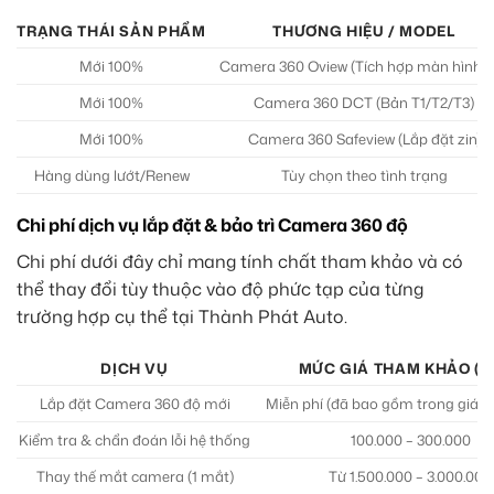
TRẠNG THÁI SẢN PHẨM
THƯƠNG HIỆU / MODEL
Mới 100%
Camera 360 Oview (Tích hợp màn hình zi
Mới 100%
Camera 360 DCT (Bản T1/T2/T3)
Mới 100%
Camera 360 Safeview (Lắp đặt zin)
Hàng dùng lướt/Renew
Tùy chọn theo tình trạng
Chi phí dịch vụ lắp đặt & bảo trì Camera 360 độ
Chi phí dưới đây chỉ mang tính chất tham khảo và có
thể thay đổi tùy thuộc vào độ phức tạp của từng
trường hợp cụ thể tại Thành Phát Auto.
DỊCH VỤ
MỨC GIÁ THAM KHẢO (V
Lắp đặt Camera 360 độ mới
Miễn phí (đã bao gồm trong giá 
Kiểm tra & chẩn đoán lỗi hệ thống
100.000 – 300.000
Thay thế mắt camera (1 mắt)
Từ 1.500.000 – 3.000.000