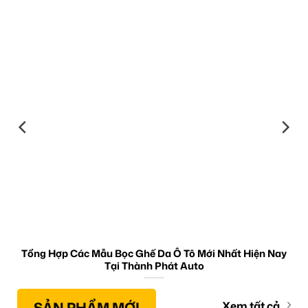
Tổng Hợp Các Mẫu Bọc Ghế Da Ô Tô Mới Nhất Hiện Nay
Tại Thành Phát Auto
SẢN PHẨM MỚI
Xem tất cả