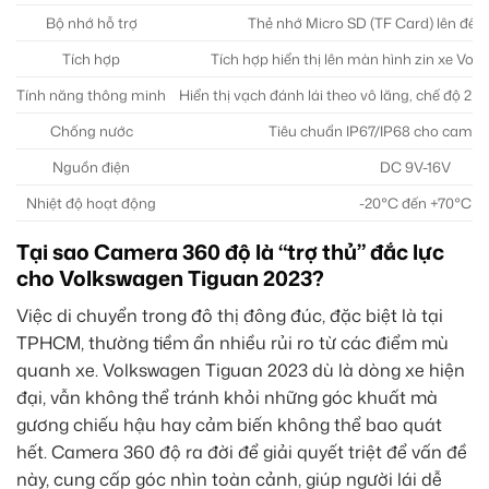
Bộ nhớ hỗ trợ
Thẻ nhớ Micro SD (TF Card) lên đế
Tích hợp
Tích hợp hiển thị lên màn hình zin xe Vo
Tính năng thông minh
Hiển thị vạch đánh lái theo vô lăng, chế độ 2D
Chống nước
Tiêu chuẩn IP67/IP68 cho camera
Nguồn điện
DC 9V-16V
Nhiệt độ hoạt động
-20°C đến +70°C
Tại sao Camera 360 độ là “trợ thủ” đắc lực
cho Volkswagen Tiguan 2023?
Việc di chuyển trong đô thị đông đúc, đặc biệt là tại
TPHCM, thường tiềm ẩn nhiều rủi ro từ các điểm mù
quanh xe. Volkswagen Tiguan 2023 dù là dòng xe hiện
đại, vẫn không thể tránh khỏi những góc khuất mà
gương chiếu hậu hay cảm biến không thể bao quát
hết. Camera 360 độ ra đời để giải quyết triệt để vấn đề
này, cung cấp góc nhìn toàn cảnh, giúp người lái dễ