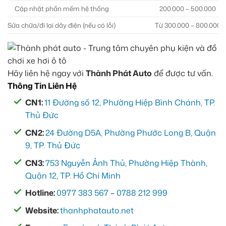
Cập nhật phần mềm hệ thống
200.000 – 500.000
Sửa chữa/đi lại dây điện (nếu có lỗi)
Từ 300.000 – 800.000
Hãy liên hệ ngay với
Thành Phát Auto
để được tư vấn.
Thông Tin Liên Hệ
CN1:
11 Đường số 12, Phường Hiệp Bình Chánh, TP.
Thủ Đức
CN2:
24 Đường D5A, Phường Phước Long B, Quận
9, TP. Thủ Đức
CN3:
753 Nguyễn Ảnh Thủ, Phường Hiệp Thành,
Quận 12, TP. Hồ Chí Minh
Hotline:
0977 383 567
–
0788 212 999
Website:
thanhphatauto.net