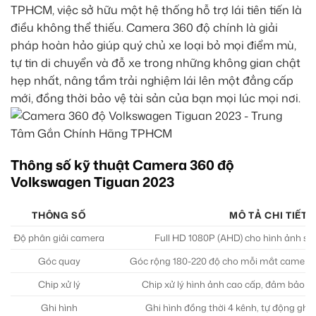
TPHCM, việc sở hữu một hệ thống hỗ trợ lái tiên tiến là
điều không thể thiếu. Camera 360 độ chính là giải
pháp hoàn hảo giúp quý chủ xe loại bỏ mọi điểm mù,
tự tin di chuyển và đỗ xe trong những không gian chật
hẹp nhất, nâng tầm trải nghiệm lái lên một đẳng cấp
mới, đồng thời bảo vệ tài sản của bạn mọi lúc mọi nơi.
Thông số kỹ thuật Camera 360 độ
Volkswagen Tiguan 2023
THÔNG SỐ
MÔ TẢ CHI TIẾT
Độ phân giải camera
Full HD 1080P (AHD) cho hình ảnh sắc
Góc quay
Góc rộng 180-220 độ cho mỗi mắt camera (tr
Chip xử lý
Chip xử lý hình ảnh cao cấp, đảm bảo tố
Ghi hình
Ghi hình đồng thời 4 kênh, tự động ghi 