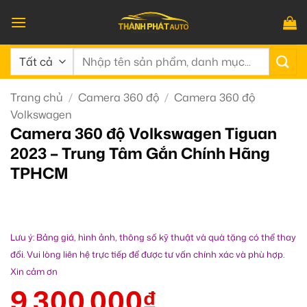
Bỏ
qua
nội
Tìm
dung
kiếm:
Trang chủ
/
Camera 360 độ
/
Camera 360 độ
Volkswagen
Camera 360 độ Volkswagen Tiguan
2023 – Trung Tâm Gắn Chính Hãng
TPHCM
Lưu ý: Bảng giá, hình ảnh, thông số kỹ thuật và quà tặng có thể thay
đổi. Vui lòng liên hệ trực tiếp để được tư vấn chính xác và phù hợp.
Xin cảm ơn
9.300.000
₫