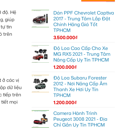
0 độ. Hệ
Dán PPF Chevrolet Captiva
2017 - Trung Tâm Lắp Đặt
g, giúp
Chính Hãng Giá Tốt
tự tin
TPHCM
ó trên
3.500.000
₫
Độ Loa Cao Cấp Cho Xe
MG RX5 2021 - Trung Tâm
Nâng Cấp Uy Tín TPHCM
1.200.000
₫
Độ Loa Subaru Forester
 ở các vị
2012 - Nơi Nâng Cấp Âm
ập dữ liệu
Thanh Xe Hơi Uy Tín
 tiếp trên
TPHCM
tiết mọi
1.200.000
₫
Camera Hành Trình
Peugeot 3008 2021 - Địa
Chỉ Gắn Uy Tín TPHCM