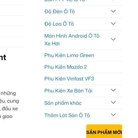
Độ Đèn Ô Tô
Độ Loa Ô Tô
Màn Hình Android Ô Tô
Xe Hơi
nt
Phụ Kiện Limo Green
Phụ Kiện Mazda 2
Phụ Kiện Vinfast VF3
Phụ Kiện Xe Bán Tải
i những
ệu, cung
Sản phẩm khác
, đầu xe
Thảm Lót Sàn Ô Tô
ộ giao
SẢN PHẨM MỚI