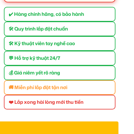
✔️ Hàng chính hãng, có bảo hành
🛠 Quy trình lắp đặt chuẩn
🛠 Kỹ thuật viên tay nghề cao
💬 Hỗ trợ kỹ thuật 24/7
💰 Giá niêm yết rõ ràng
🚚 Miễn phí lắp đặt tận nơi
❤️ Lắp xong hài lòng mới thu tiền