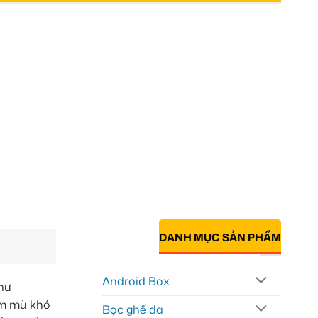
DANH MỤC SẢN PHẨM
Android Box
hư
ểm mù khó
Bọc ghế da