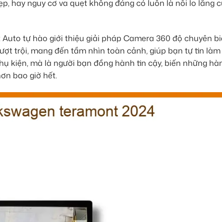
ẹp, hay nguy cơ va quẹt không đáng có luôn là nỗi lo lắng 
 Auto tự hào giới thiệu giải pháp Camera 360 độ chuyên bi
ợt trội, mang đến tầm nhìn toàn cảnh, giúp bạn tự tin làm
ụ kiện, mà là người bạn đồng hành tin cậy, biến những hàn
ơn bao giờ hết.