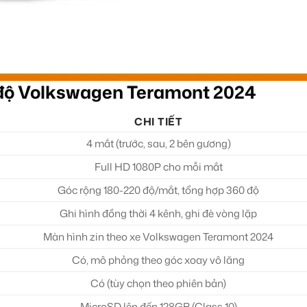
 độ Volkswagen Teramont 2024
CHI TIẾT
4 mắt (trước, sau, 2 bên gương)
Full HD 1080P cho mỗi mắt
Góc rộng 180-220 độ/mắt, tổng hợp 360 độ
Ghi hình đồng thời 4 kênh, ghi đè vòng lặp
Màn hình zin theo xe Volkswagen Teramont 2024
Có, mô phỏng theo góc xoay vô lăng
Có (tùy chọn theo phiên bản)
MicroSD lên đến 128GB (Class 10)