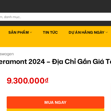
SẢN PHẨM
TIN TỨC
DỰ ÁN HẰNG NGÀY
kswagen
eramont 2024 – Địa Chỉ Gắn Giá 
9.300.000
₫
MUA NGAY