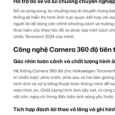
Hỗ trợ đỗ xe và lùi chuồng chuyên nghiệ
Đỗ xe song song, lùi chuồng hay di chuyển trong bã
thống sẽ hiển thị hình ảnh trực quan, kết hợp với 
người lái dễ dàng căn chỉnh khoảng cách và hướng d
thực hiện các thao tác đỗ xe phức tạp một cách ch
chiếc Teramont 2024 của mình.
Công nghệ Camera 360 độ tiên t
Góc nhìn toàn cảnh và chất lượng hình 
Hệ thống Camera 360 độ cho Volkswagen Teramont 20
trí chiến lược: phía trước, phía sau và hai bên gươ
hình ảnh và xử lý bằng thuật toán thông minh để tạo
màn hình zin. Chất lượng hình ảnh sắc nét, rõ ràng
vật cản, ngay cả trong điều kiện ánh sáng yếu hoặc t
Tích hợp đánh lái theo vô lăng và ghi hìn