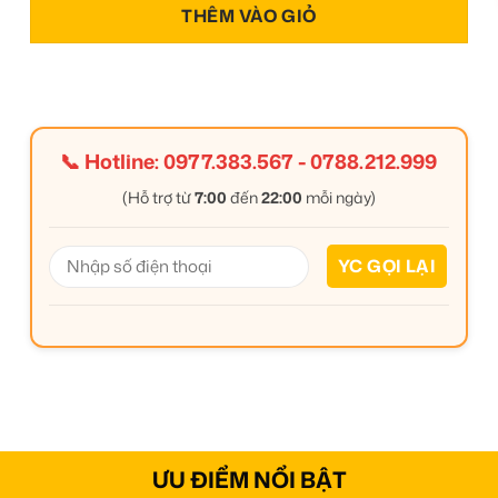
THÊM VÀO GIỎ
📞 Hotline:
0977.383.567
-
0788.212.999
(Hỗ trợ từ
7:00
đến
22:00
mỗi ngày)
ƯU ĐIỂM NỔI BẬT