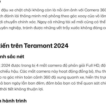
p
i đậu xe chật chội không còn là nỗi ám ảnh với Camera 36
vạch đánh lái thông minh mô phỏng theo góc xoay của vô lăn
i chuyển chính xác. Ngay cả những tài xế mới cũng có thể 
uyên nghiệp, tránh được những vết trầy xước không đáng c
iến trên Teramont 2024
ảnh sắc nét
24 được trang bị 4 mắt camera độ phân giải Full HD, đặt
ng chiếu hậu. Các mắt camera này hoạt động đồng bộ, thu th
 ra góc nhìn toàn cảnh 360 độ xung quanh xe, hiển thị trực
 cả ban ngày lẫn ban đêm, đảm bảo bạn có thể quan sát chi 
hời tiết không thuận lợi.
h hành trình