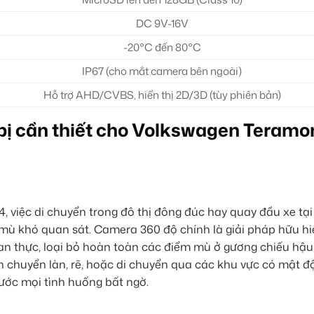
DC 9V-16V
-20°C đến 80°C
IP67 (cho mắt camera bên ngoài)
Hỗ trợ AHD/CVBS, hiển thị 2D/3D (tùy phiên bản)
 bị cần thiết cho Volkswagen Teramo
, việc di chuyển trong đô thị đông đúc hay quay đầu xe tạ
 mù khó quan sát. Camera 360 độ chính là giải pháp hữu hi
an thực, loại bỏ hoàn toàn các điểm mù ở gương chiếu hậu
n chuyển làn, rẽ, hoặc di chuyển qua các khu vực có mật đ
ước mọi tình huống bất ngờ.