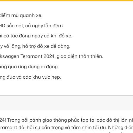
 điểm mù quanh xe.
 HD sắc nét, cả ngày lẫn đêm.
i có tác động ngay cả khi đỗ xe.
 vô lăng, hỗ trợ đỗ xe dễ dàng.
kswagen Teramont 2024, giao diện thân thiện.
hóng qua ứng dụng di động.
ông đúc và các khu vực hẹp.
 Trong bối cảnh giao thông phức tạp tại các đô thị lớn n
ramont đòi hỏi sự cẩn trọng và tầm nhìn tối ưu. Những đi