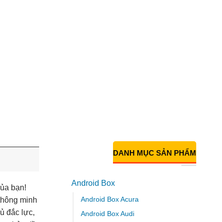
DANH MỤC SẢN PHẨM
Android Box
của bạn!
Android Box Acura
 thông minh
hủ đắc lực,
Android Box Audi