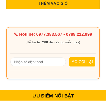
THÊM VÀO GIỎ
📞 Hotline:
0977.383.567
-
0788.212.999
(Hỗ trợ từ
7:00
đến
22:00
mỗi ngày)
ƯU ĐIỂM NỔI BẬT