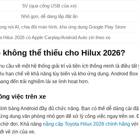
5V (qua cổng USB của xe)
Nhỏ gọn, dễ dàng lắp đặt ẩn
ọng nói AI, chia đôi màn hình, kho ứng dụng Google Play Store
a Hilux 2026 có Apple Carplay/Android Auto zin theo xe
 không thể thiếu cho Hilux 2026?
u cầu về một hệ thống giải trí và tiện ích thông minh là điều tất
ều hạn chế về khả năng tùy biến và kho ứng dụng. Android Box 
ng đến trải nghiệm lái xe linh hoạt hơn.
ông việc trên xe
ính bảng Android đầy đủ chức năng. Bạn có thể dễ dàng cài đặ
c ứng dụng văn phòng nhỏ gọn để xử lý công việc ngay trên xe. 
i chờ đợi. Khả năng
nâng cấp Toyota Hilux 2026 chính hãng
với
i vẻ zin của xe.