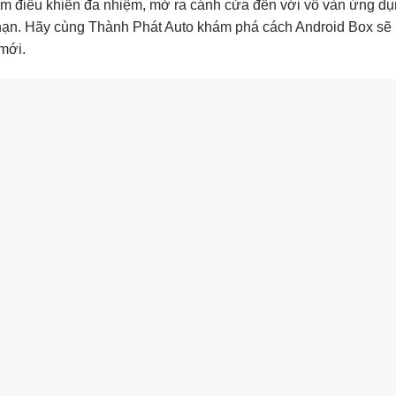
âm điều khiển đa nhiệm, mở ra cánh cửa đến với vô vàn ứng dụ
 hạn. Hãy cùng Thành Phát Auto khám phá cách Android Box sẽ
 mới.