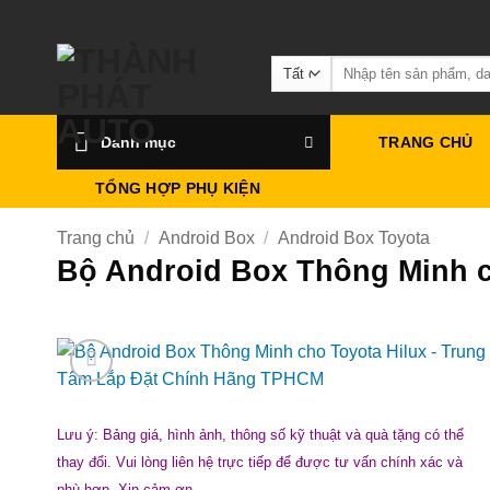
Bỏ
qua
Tìm
nội
kiếm:
dung
Danh mục
TRANG CHỦ
TỔNG HỢP PHỤ KIỆN
Trang chủ
/
Android Box
/
Android Box Toyota
Bộ Android Box Thông Minh c
Lưu ý: Bảng giá, hình ảnh, thông số kỹ thuật và quà tặng có thể
thay đổi. Vui lòng liên hệ trực tiếp để được tư vấn chính xác và
phù hợp. Xin cảm ơn