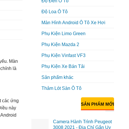
Độ Đèn Ô Tô
Độ Loa Ô Tô
Màn Hình Android Ô Tô Xe Hơi
Phụ Kiện Limo Green
Phụ Kiện Mazda 2
Phụ Kiện Vinfast VF3
 yếu. Màn
Phụ Kiện Xe Bán Tải
chính là
Sản phẩm khác
Thảm Lót Sàn Ô Tô
t các ứng
SẢN PHẨM MỚI
Điều này
 Android
Camera Hành Trình Peugeot
3008 2021 - Địa Chỉ Gắn Uy