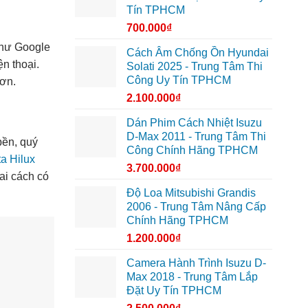
Tín TPHCM
700.000
₫
 như Google
Cách Âm Chống Ồn Hyundai
n thoại.
Solati 2025 - Trung Tâm Thi
Công Uy Tín TPHCM
hơn.
2.100.000
₫
Dán Phim Cách Nhiệt Isuzu
D-Max 2011 - Trung Tâm Thi
bền, quý
Công Chính Hãng TPHCM
ta Hilux
3.700.000
₫
ai cách có
Độ Loa Mitsubishi Grandis
2006 - Trung Tâm Nâng Cấp
Chính Hãng TPHCM
1.200.000
₫
Camera Hành Trình Isuzu D-
Max 2018 - Trung Tâm Lắp
Đặt Uy Tín TPHCM