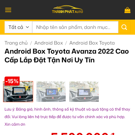
Bỏ
qua
nội
Tìm
dung
kiếm:
Trang chủ
/
Android Box
/
Android Box Toyota
Android Box Toyota Avanza 2022 Cao
Cấp Lắp Đặt Tận Nơi Uy Tín
-15%
Lưu ý: Bảng giá, hình ảnh, thông số kỹ thuật và quà tặng có thể thay
đổi. Vui lòng liên hệ trực tiếp để được tư vấn chính xác và phù hợp.
Xin cảm ơn