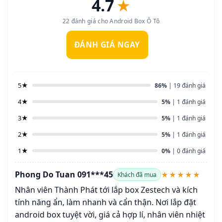
4.7
★
22 đánh giá cho Android Box Ô Tô
ĐÁNH GIÁ NGAY
5★
86%
| 19 đánh giá
4★
5%
| 1 đánh giá
3★
5%
| 1 đánh giá
2★
5%
| 1 đánh giá
1★
0%
| 0 đánh giá
Phong Do Tuan 091***45
★★★★★
Khách đã mua
Nhân viên Thành Phát tới lắp box Zestech và kích
tính năng ẩn, làm nhanh và cẩn thận. Nơi lắp đặt
android box tuyệt vời, giá cả hợp lí, nhân viên nhiệt