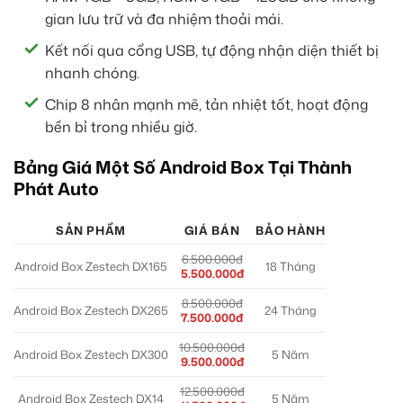
gian lưu trữ và đa nhiệm thoải mái.
Kết nối qua cổng USB, tự động nhận diện thiết bị
nhanh chóng.
Chip 8 nhân mạnh mẽ, tản nhiệt tốt, hoạt động
bền bỉ trong nhiều giờ.
Bảng Giá Một Số Android Box Tại Thành
Phát Auto
SẢN PHẨM
GIÁ BÁN
BẢO HÀNH
6.500.000đ
Android Box Zestech DX165
18 Tháng
5.500.000đ
8.500.000đ
Android Box Zestech DX265
24 Tháng
7.500.000đ
10.500.000đ
Android Box Zestech DX300
5 Năm
9.500.000đ
12.500.000đ
Android Box Zestech DX14
5 Năm