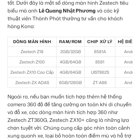
tốt. Dưới đây là một số dòng màn hình Zestech tiêu
biểu mà anh
Lê Quang Nhật Phương
và các kỹ
thuật viên Thành Phát thường tư vấn cho khách
hàng Kona:
DÒNG MÀN HÌNH
RAM/ROM
CHIP XỬ LÝ
HỆ ĐIỀU 
Zestech Z18
2GB/32GB
8581A
Android
Zestech Z100
4GB/64GB
8581
Android
Zestech ZX10 Cao Cấp
4GB/64GB
UIS7862S
Android
Zestech ZX ADAS
6GB/128GB
ZT-A86
Android
Ngoài ra, nếu bạn muốn tích hợp thêm hệ thống
camera 360 độ để tăng cường an toàn khi di chuyển
và đỗ xe, các dòng màn hình tích hợp 360 như
Zestech ZT360G, Zestech ZX10+ cũng là những lựa
chọn tuyệt vời. Chúng cung cấp góc nhìn toàn cảnh
xung quanh xe, loại bỏ hoàn toàn điểm mù và hỗ trợ