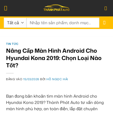
Bỏ
qua
nội
Tìm
dung
kiếm:
TIN TỨC
Nâng Cấp Màn Hình Android Cho
Hyundai Kona 2019: Chọn Loại Nào
Tốt?
ĐĂNG VÀO
15/03/2026
BỞI
HỒ NGỌC HẢI
Bạn đang băn khoăn tìm màn hình Android cho
Hyundai Kona 2019? Thành Phát Auto tư vấn dòng
màn hình phù hợp, an toàn điện, lắp đặt chuyên