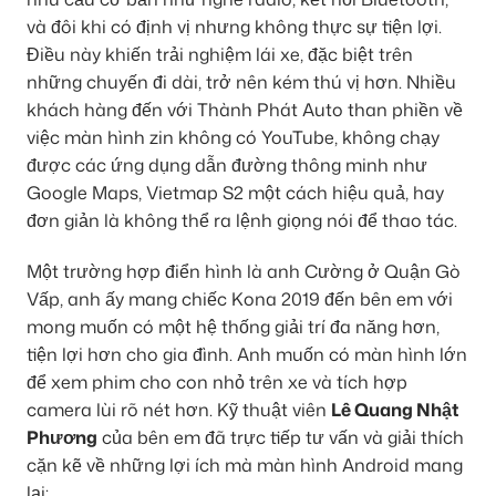
và đôi khi có định vị nhưng không thực sự tiện lợi.
Điều này khiến trải nghiệm lái xe, đặc biệt trên
những chuyến đi dài, trở nên kém thú vị hơn. Nhiều
khách hàng đến với Thành Phát Auto than phiền về
việc màn hình zin không có YouTube, không chạy
được các ứng dụng dẫn đường thông minh như
Google Maps, Vietmap S2 một cách hiệu quả, hay
đơn giản là không thể ra lệnh giọng nói để thao tác.
Một trường hợp điển hình là anh Cường ở Quận Gò
Vấp, anh ấy mang chiếc Kona 2019 đến bên em với
mong muốn có một hệ thống giải trí đa năng hơn,
tiện lợi hơn cho gia đình. Anh muốn có màn hình lớn
để xem phim cho con nhỏ trên xe và tích hợp
camera lùi rõ nét hơn. Kỹ thuật viên
Lê Quang Nhật
Phương
của bên em đã trực tiếp tư vấn và giải thích
cặn kẽ về những lợi ích mà màn hình Android mang
lại: