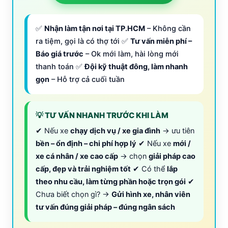
✅
Nhận làm tận nơi tại TP.HCM
– Không cần
ra tiệm, gọi là có thợ tới ✅
Tư vấn miễn phí –
Báo giá trước
– Ok mới làm, hài lòng mới
thanh toán ✅
Đội kỹ thuật đông, làm nhanh
gọn
– Hỗ trợ cả cuối tuần
💡 TƯ VẤN NHANH TRƯỚC KHI LÀM
✔ Nếu xe
chạy dịch vụ / xe gia đình
→ ưu tiên
bền – ổn định – chi phí hợp lý
✔ Nếu xe
mới /
xe cá nhân / xe cao cấp
→ chọn
giải pháp cao
cấp, đẹp và trải nghiệm tốt
✔ Có thể
lắp
theo nhu cầu, làm từng phần hoặc trọn gói
✔
Chưa biết chọn gì? →
Gửi hình xe, nhân viên
tư vấn đúng giải pháp – đúng ngân sách