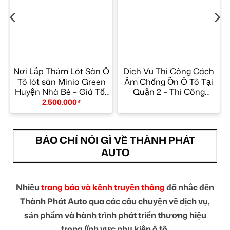
Nơi Lắp Thảm Lót Sàn Ô
Dịch Vụ Thi Công Cách
Tô lót sàn Minio Green
Âm Chống Ồn Ô Tô Tại
Huyện Nhà Bè – Giá Tốt
Quận 2 – Thi Công
TPHCM
Chuyên Nghiệp
2.500.000
₫
BÁO CHÍ NÓI GÌ VỀ THÀNH PHÁT
AUTO
Nhiều
trang báo và kênh truyền thông
đã nhắc đến
Thành Phát Auto qua các câu chuyện về dịch vụ,
sản phẩm và hành trình phát triển thương hiệu
trong lĩnh vực phụ kiện ô tô.