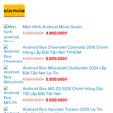
màn
V
ô
Anh
Không
zin
ở
tô
Đạt
có
giới
Quận
Minio
lắp
bình
hạn
12
Green
Android
SẢN PHẨM
luận
cho
box
ở
Suzuki
Geely
Chú
XL7
EX2
Bảy
tại
tại
độ
Màn Hình Android Minio Green
Quận
Quận
bi
9
1,
gầm
5.900.000
₫
4.900.000
₫
vì
nâng
ô
màn
cấp
tô
zin
giải
cho
thiếu
trí
Ford
tiện
Everest
Android Box Chevrolet Colorado 2018 Chính
ích
tại
Hãng Lắp Đặt Tận Nơi TPHCM
Thủ
Đức
6.500.000
₫
5.500.000
₫
cần
ánh
sáng
Android Box Mitsubishi Outlander 2024 Lắp
tốt
Đặt Tận Nơi Uy Tín
hơn
6.500.000
₫
5.500.000
₫
Android Box MG ZS 2026 Chính Hãng Giá
Tốt Lắp Đặt Tận Nơi
6.500.000
₫
5.500.000
₫
Android Box Hyundai Tucson 2026 Uy Tín