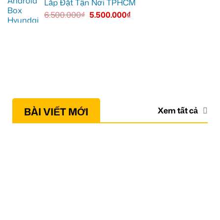
Lắp Đặt Tận Nơi TPHCM
6.500.000
₫
5.500.000
₫
BÀI VIẾT MỚI
Xem tất cả