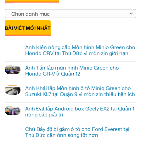
Chọn danh mục
BÀI VIẾT MỚI NHẤT
Anh Kiên nâng cấp Màn hình Minio Green cho
Honda CRV tại Thủ Đức vì màn zin giới hạn
Không
có
Anh Tấn lắp màn hình Minio Green cho
bình
luận
Honda CR-V ở Quận 12
ở
Anh
Không
Kiên
có
Anh Khải lắp Màn hình ô tô Minio Green cho
nâng
bình
cấp
luận
Suzuki XL7 tại Quận 9 vì màn zin thiếu tiện ích
Màn
ở
hình
Anh
Không
Minio
Tấn
có
Anh Đạt lắp Android box Geely EX2 tại Quận 1,
Green
lắp
bình
cho
màn
luận
nâng cấp giải trí
Honda
hình
ở
CRV
Minio
Anh
Không
tại
Green
Khải
có
Chú Bảy độ bi gầm ô tô cho Ford Everest tại
Thủ
cho
lắp
bình
Đức
Honda
Màn
luận
Thủ Đức cần ánh sáng tốt hơn
vì
CR-
hình
ở