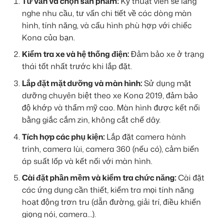
Tư vấn và chọn sản phẩm:
Kỹ thuật viên sẽ lắng
nghe nhu cầu, tư vấn chi tiết về các dòng màn
hình, tính năng, và cấu hình phù hợp với chiếc
Kona của bạn.
Kiểm tra xe và hệ thống điện:
Đảm bảo xe ở trạng
thái tốt nhất trước khi lắp đặt.
Lắp đặt mặt dưỡng và màn hình:
Sử dụng mặt
dưỡng chuyên biệt theo xe Kona 2019, đảm bảo
độ khớp và thẩm mỹ cao. Màn hình được kết nối
bằng giắc cắm zin, không cắt chế dây.
Tích hợp các phụ kiện:
Lắp đặt camera hành
trình, camera lùi, camera 360 (nếu có), cảm biến
áp suất lốp và kết nối với màn hình.
Cài đặt phần mềm và kiểm tra chức năng:
Cài đặt
các ứng dụng cần thiết, kiểm tra mọi tính năng
hoạt động trơn tru (dẫn đường, giải trí, điều khiển
giọng nói, camera…).