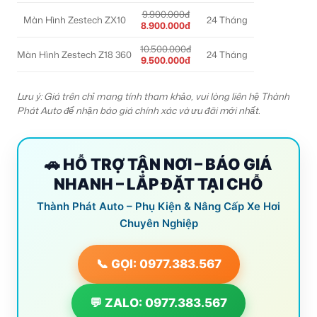
9.900.000đ
Màn Hình Zestech ZX10
24 Tháng
8.900.000đ
10.500.000đ
Màn Hình Zestech Z18 360
24 Tháng
9.500.000đ
Lưu ý: Giá trên chỉ mang tính tham khảo, vui lòng liên hệ Thành
Phát Auto để nhận báo giá chính xác và ưu đãi mới nhất.
🚗 HỖ TRỢ TẬN NƠI – BÁO GIÁ
NHANH – LẮP ĐẶT TẠI CHỖ
Thành Phát Auto – Phụ Kiện & Nâng Cấp Xe Hơi
Chuyên Nghiệp
📞 GỌI: 0977.383.567
💬 ZALO: 0977.383.567