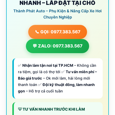
NHANH – LẮP ĐẶT TẠI CHỖ
Thành Phát Auto – Phụ Kiện & Nâng Cấp Xe Hơi
Chuyên Nghiệp
📞 GỌI: 0977.383.567
💬 ZALO: 0977.383.567
✅
Nhận làm tận nơi tại TP.HCM
– Không cần
ra tiệm, gọi là có thợ tới ✅
Tư vấn miễn phí –
Báo giá trước
– Ok mới làm, hài lòng mới
thanh toán ✅
Đội kỹ thuật đông, làm nhanh
gọn
– Hỗ trợ cả cuối tuần
💡 TƯ VẤN NHANH TRƯỚC KHI LÀM