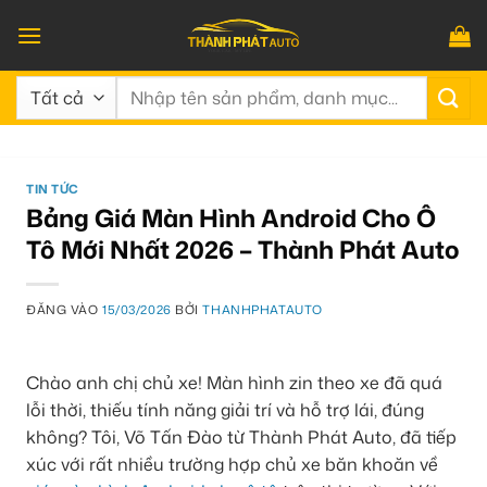
Bỏ
qua
nội
Tìm
dung
kiếm:
TIN TỨC
Bảng Giá Màn Hình Android Cho Ô
Tô Mới Nhất 2026 – Thành Phát Auto
ĐĂNG VÀO
15/03/2026
BỞI
THANHPHATAUTO
Chào anh chị chủ xe! Màn hình zin theo xe đã quá
lỗi thời, thiếu tính năng giải trí và hỗ trợ lái, đúng
không? Tôi, Võ Tấn Đào từ Thành Phát Auto, đã tiếp
xúc với rất nhiều trường hợp chủ xe băn khoăn về