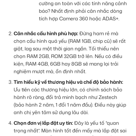
cường an toàn với các tính năng cảnh
báo? Nhất định phải cân nhắc dòng
tích hợp Camera 360 hoặc ADAS+.
Cân nhắc cấu hình phù hợp:
Đừng ham rẻ mà
chọn cấu hình quá yếu (RAM 1GB, chip cũ) sẽ rất
giật, lag sau một thời gian ngắn. Tối thiểu nên
chọn RAM 2GB, ROM 32GB trở lên. Nếu có điều
kiện, RAM 4GB, 6GB hay 8GB sẽ mang lại trải
nghiệm mượt mà, ổn định nhất.
Tìm hiểu kỹ về thương hiệu và chế độ bảo hành:
Ưu tiên các thương hiệu lớn, có chính sách bảo
hành rõ ràng, đổi trả minh bạch như Zestech
(bảo hành 2 năm, 1 đổi 1 năm đầu). Điều này giúp
anh chị yên tâm sử dụng lâu dài.
Chọn đơn vị lắp đặt uy tín:
Đây là yếu tố *quan
trọng nhất*. Màn hình tốt đến mấy mà lắp đặt sai