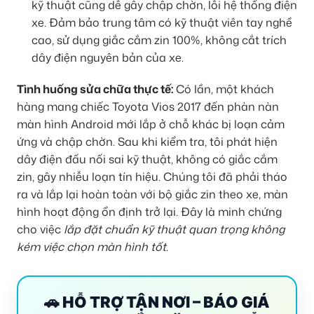
kỹ thuật cũng dễ gây chập chờn, lỗi hệ thống điện
xe. Đảm bảo trung tâm có kỹ thuật viên tay nghề
cao, sử dụng giắc cắm zin 100%, không cắt trích
dây điện nguyên bản của xe.
Tình huống sửa chữa thực tế:
Có lần, một khách
hàng mang chiếc Toyota Vios 2017 đến phàn nàn
màn hình Android mới lắp ở chỗ khác bị loạn cảm
ứng và chập chờn. Sau khi kiểm tra, tôi phát hiện
dây điện đấu nối sai kỹ thuật, không có giắc cắm
zin, gây nhiễu loạn tín hiệu. Chúng tôi đã phải tháo
ra và lắp lại hoàn toàn với bộ giắc zin theo xe, màn
hình hoạt động ổn định trở lại. Đây là minh chứng
cho việc
lắp đặt chuẩn kỹ thuật quan trọng không
kém việc chọn màn hình tốt
.
🚗 HỖ TRỢ TẬN NƠI – BÁO GIÁ