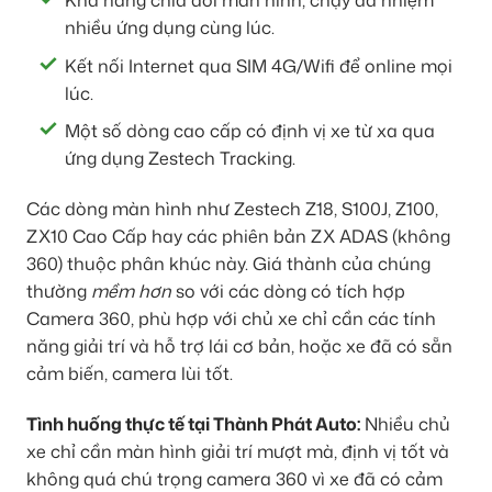
Khả năng chia đôi màn hình, chạy đa nhiệm
nhiều ứng dụng cùng lúc.
Kết nối Internet qua SIM 4G/Wifi để online mọi
lúc.
Một số dòng cao cấp có định vị xe từ xa qua
ứng dụng Zestech Tracking.
Các dòng màn hình như Zestech Z18, S100J, Z100,
ZX10 Cao Cấp hay các phiên bản ZX ADAS (không
360) thuộc phân khúc này. Giá thành của chúng
thường
mềm hơn
so với các dòng có tích hợp
Camera 360, phù hợp với chủ xe chỉ cần các tính
năng giải trí và hỗ trợ lái cơ bản, hoặc xe đã có sẵn
cảm biến, camera lùi tốt.
Tình huống thực tế tại Thành Phát Auto:
Nhiều chủ
xe chỉ cần màn hình giải trí mượt mà, định vị tốt và
không quá chú trọng camera 360 vì xe đã có cảm