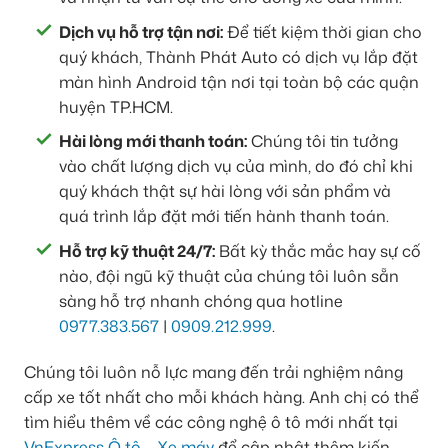
Dịch vụ hỗ trợ tận nơi:
Để tiết kiệm thời gian cho
quý khách, Thành Phát Auto có dịch vụ lắp đặt
màn hình Android tận nơi tại toàn bộ các quận
huyện TP.HCM.
Hài lòng mới thanh toán:
Chúng tôi tin tưởng
vào chất lượng dịch vụ của mình, do đó chỉ khi
quý khách thật sự hài lòng với sản phẩm và
quá trình lắp đặt mới tiến hành thanh toán.
Hỗ trợ kỹ thuật 24/7:
Bất kỳ thắc mắc hay sự cố
nào, đội ngũ kỹ thuật của chúng tôi luôn sẵn
sàng hỗ trợ nhanh chóng qua hotline
0977.383.567
|
0909.212.999
.
Chúng tôi luôn nỗ lực mang đến trải nghiệm nâng
cấp xe tốt nhất cho mỗi khách hàng. Anh chị có thể
tìm hiểu thêm về các công nghệ ô tô mới nhất tại
VnExpress Ô tô – Xe máy
để cập nhật thêm kiến