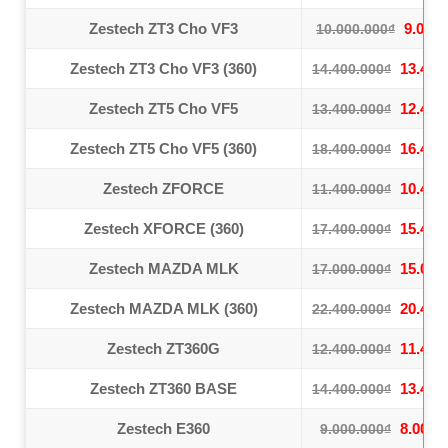
Zestech ZT3 Cho VF3
9.000.
10.000.000₫
Zestech ZT3 Cho VF3 (360)
13.400
14.400.000₫
Zestech ZT5 Cho VF5
12.400
13.400.000₫
Zestech ZT5 Cho VF5 (360)
16.400
18.400.000₫
Zestech ZFORCE
10.400
11.400.000₫
Zestech XFORCE (360)
15.400
17.400.000₫
Zestech MAZDA MLK
15.000
17.000.000₫
Zestech MAZDA MLK (360)
20.400
22.400.000₫
Zestech ZT360G
11.400
12.400.000₫
Zestech ZT360 BASE
13.400
14.400.000₫
Zestech E360
8.000.
9.000.000₫