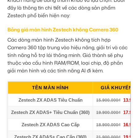
khách hàng dễ dàng tham khảo và lựa chọn. Dưới
đây là thông tin chi tiết về các dòng sản phẩm
Zestech phổ biến hiện nay:
Bảng giá màn hình Zestech không Camera 360
Các dòng màn hình Zestech không tích hợp
Camera 360 tập trung vào hiệu năng, giải trí và các
tính năng hỗ trợ lái thông minh. Giá thành sẽ phụ
thuộc vào cấu hình RAM/ROM, loại chip, độ phân
giải màn hình và các tính năng AI đi kèm.
TÊN MÀN HÌNH
GIÁ KHUYẾN M
Zestech ZX ADAS Tiêu Chuẩn
13.900
15.900.000₫
Zestech ZX ADAS+ Tiêu Chuẩn (360)
17.900
19.900.000₫
Zestech ZX ADAS Cao Cấp
16.900
18.900.000₫
Zestech ZX ADAS+ Cao Cấp (360)
19.900
21.900.000₫