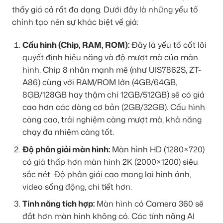
thấy giá cả rất đa dạng. Dưới đây là những yếu tố
chính tạo nên sự khác biệt về giá:
Cấu hình (Chip, RAM, ROM):
Đây là yếu tố cốt lõi
quyết định hiệu năng và độ mượt mà của màn
hình. Chip 8 nhân mạnh mẽ (như UIS7862S, ZT-
A86) cùng với RAM/ROM lớn (4GB/64GB,
8GB/128GB hay thậm chí 12GB/512GB) sẽ có giá
cao hơn các dòng cơ bản (2GB/32GB). Cấu hình
càng cao, trải nghiệm càng mượt mà, khả năng
chạy đa nhiệm càng tốt.
Độ phân giải màn hình:
Màn hình HD (1280×720)
có giá thấp hơn màn hình 2K (2000×1200) siêu
sắc nét. Độ phân giải cao mang lại hình ảnh,
video sống động, chi tiết hơn.
Tính năng tích hợp:
Màn hình có Camera 360 sẽ
đắt hơn màn hình không có. Các tính năng AI