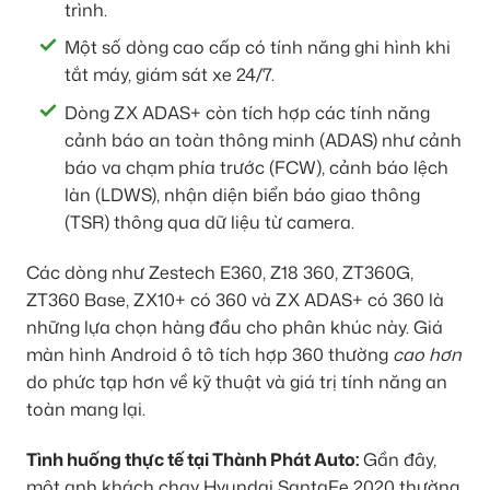
trình.
Một số dòng cao cấp có tính năng ghi hình khi
tắt máy, giám sát xe 24/7.
Dòng ZX ADAS+ còn tích hợp các tính năng
cảnh báo an toàn thông minh (ADAS) như cảnh
báo va chạm phía trước (FCW), cảnh báo lệch
làn (LDWS), nhận diện biển báo giao thông
(TSR) thông qua dữ liệu từ camera.
Các dòng như Zestech E360, Z18 360, ZT360G,
ZT360 Base, ZX10+ có 360 và ZX ADAS+ có 360 là
những lựa chọn hàng đầu cho phân khúc này. Giá
màn hình Android ô tô tích hợp 360 thường
cao hơn
do phức tạp hơn về kỹ thuật và giá trị tính năng an
toàn mang lại.
Tình huống thực tế tại Thành Phát Auto:
Gần đây,
một anh khách chạy Hyundai SantaFe 2020 thường