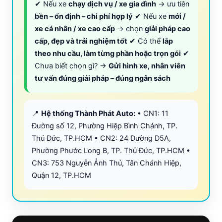
✔ Nếu xe
chạy dịch vụ / xe gia đình
→ ưu tiên
bền – ổn định – chi phí hợp lý
✔ Nếu xe
mới /
xe cá nhân / xe cao cấp
→ chọn
giải pháp cao
cấp, đẹp và trải nghiệm tốt
✔ Có thể
lắp
theo nhu cầu, làm từng phần hoặc trọn gói
✔
Chưa biết chọn gì? →
Gửi hình xe, nhân viên
tư vấn đúng giải pháp – đúng ngân sách
📍
Hệ thống Thành Phát Auto:
• CN1: 11
Đường số 12, Phường Hiệp Bình Chánh, TP.
Thủ Đức, TP.HCM • CN2: 24 Đường D5A,
Phường Phước Long B, TP. Thủ Đức, TP.HCM •
CN3: 753 Nguyễn Ảnh Thủ, Tân Chánh Hiệp,
Quận 12, TP.HCM