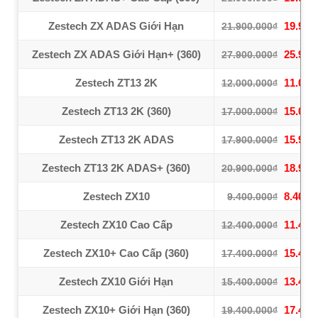
Zestech ZX ADAS Giới Hạn
19.900
21.900.000₫
Zestech ZX ADAS Giới Hạn+ (360)
25.900
27.900.000₫
Zestech ZT13 2K
11.000
12.000.000₫
Zestech ZT13 2K (360)
15.000
17.000.000₫
Zestech ZT13 2K ADAS
15.900
17.900.000₫
Zestech ZT13 2K ADAS+ (360)
18.900
20.900.000₫
Zestech ZX10
8.400.
9.400.000₫
Zestech ZX10 Cao Cấp
11.400
12.400.000₫
Zestech ZX10+ Cao Cấp (360)
15.400
17.400.000₫
Zestech ZX10 Giới Hạn
13.400
15.400.000₫
Zestech ZX10+ Giới Hạn (360)
17.400
19.400.000₫