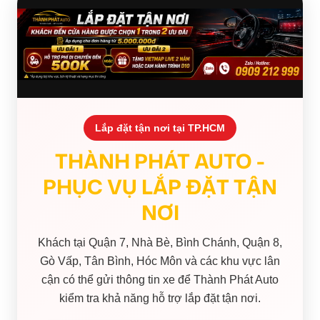
Lắp đặt tận nơi tại TP.HCM
THÀNH PHÁT AUTO -
PHỤC VỤ LẮP ĐẶT TẬN
NƠI
Khách tại Quận 7, Nhà Bè, Bình Chánh, Quận 8,
Gò Vấp, Tân Bình, Hóc Môn và các khu vực lân
cận có thể gửi thông tin xe để Thành Phát Auto
kiểm tra khả năng hỗ trợ lắp đặt tận nơi.