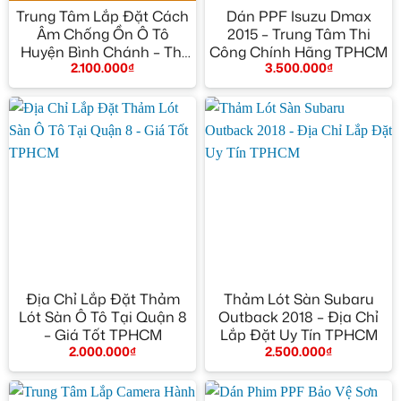
Trung Tâm Lắp Đặt Cách
Dán PPF Isuzu Dmax
Âm Chống Ồn Ô Tô
2015 – Trung Tâm Thi
Huyện Bình Chánh – Thi
Công Chính Hãng TPHCM
2.100.000
₫
3.500.000
₫
Công Chuyên Nghiệp
Địa Chỉ Lắp Đặt Thảm
Thảm Lót Sàn Subaru
Lót Sàn Ô Tô Tại Quận 8
Outback 2018 – Địa Chỉ
– Giá Tốt TPHCM
Lắp Đặt Uy Tín TPHCM
2.000.000
₫
2.500.000
₫