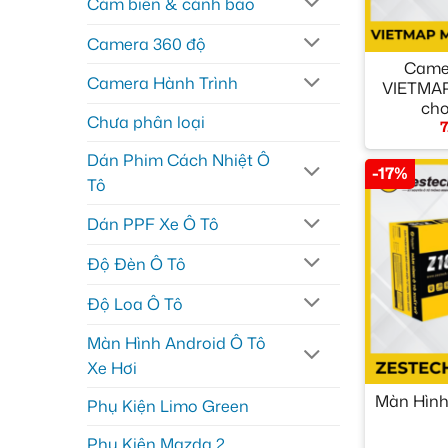
Cảm biến & cảnh báo
+
Camera 360 độ
Camer
Camera Hành Trình
VIETMA
cho
Chưa phân loại
7
Dán Phim Cách Nhiệt Ô
-17%
Tô
Dán PPF Xe Ô Tô
Độ Đèn Ô Tô
Độ Loa Ô Tô
Màn Hình Android Ô Tô
Xe Hơi
+
Màn Hình
Phụ Kiện Limo Green
Phụ Kiện Mazda 2