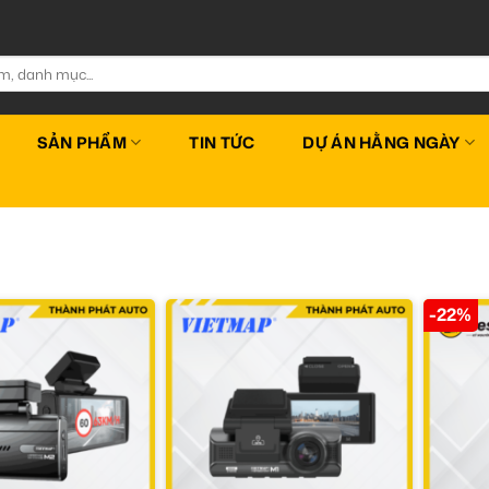
SẢN PHẨM
TIN TỨC
DỰ ÁN HẰNG NGÀY
-22%