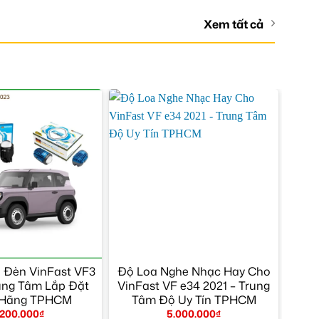
Xem tất cả
 Đèn VinFast VF3
Độ Loa Nghe Nhạc Hay Cho
ung Tâm Lắp Đặt
VinFast VF e34 2021 – Trung
 Hãng TPHCM
Tâm Độ Uy Tín TPHCM
.200.000
₫
5.000.000
₫