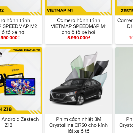
+
+
a hành trình
Camera hành trình
Camera
P SPEEDMAP M2
VIETMAP SPEEDMAP M1
D1
 ô tô xe hơi
cho ô tô xe hơi
9
.990.000
₫
5.990.000
₫
+
+
 Android Zestech
Phim cách nhiệt 3M
Ph
Z18
Crystalline CR50 cho kính
Cryst
lái xe ô tô