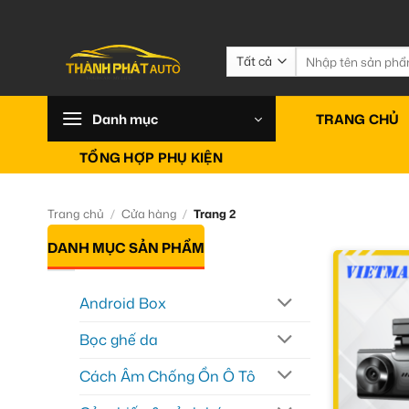
Bỏ
qua
nội
Tìm
kiếm:
dung
Danh mục
TRANG CHỦ
TỔNG HỢP PHỤ KIỆN
Trang chủ
/
Cửa hàng
/
Trang 2
DANH MỤC SẢN PHẨM
Android Box
Bọc ghế da
Cách Âm Chống Ồn Ô Tô