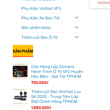
5.900.
Phụ Kiện Vinfast VF3
Phụ Kiện Xe Bán Tải
Sản phẩm khác
Thảm Lót Sàn Ô Tô
SẢN PHẨM
Cửa Hàng Lắp Camera
Hành Trình Ô Tô VF2 Huyện
Hóc Môn - Giá Tốt TPHCM
700.000
₫
Thảm Lót Sàn VinFast Lux
SA 2020 - Trung Tâm Lắp
Đặt Chính Hãng TPHCM
1.850.000
₫