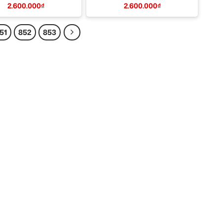
2.600.000
₫
2.600.000
₫
51
852
853