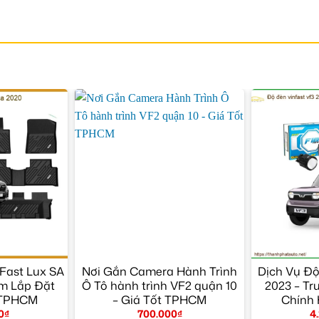
Fast Lux SA
Nơi Gắn Camera Hành Trình
Dịch Vụ Độ
âm Lắp Đặt
Ô Tô hành trình VF2 quận 10
2023 – Tr
 TPHCM
– Giá Tốt TPHCM
Chính
0
₫
700.000
₫
4