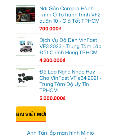
Nơi Gắn Camera Hành
Trình Ô Tô hành trình VF2
quận 10 - Giá Tốt TPHCM
700.000
₫
Dịch Vụ Độ Đèn VinFast
VF3 2023 - Trung Tâm Lắp
Đặt Chính Hãng TPHCM
4.200.000
₫
Độ Loa Nghe Nhạc Hay
Cho VinFast VF e34 2021 -
Trung Tâm Độ Uy Tín
TPHCM
5.000.000
₫
BÀI VIẾT MỚI
Anh Tấn lắp màn hình Minio