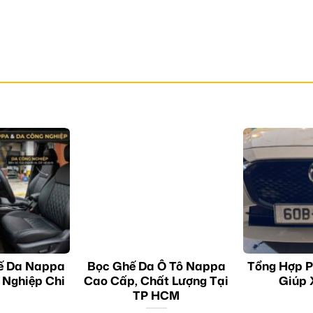
ế Da Nappa
Bọc Ghế Da Ô Tô Nappa
Tổng Hợp P
 Nghiệp Chi
Cao Cấp, Chất Lượng Tại
Giúp 
TP HCM