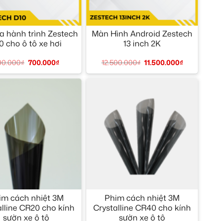
+
 hành trình Zestech
Màn Hình Android Zestech
0 cho ô tô xe hơi
13 inch 2K
00.000
₫
700.000
₫
12.500.000
₫
11.500.000
₫
+
im cách nhiệt 3M
Phim cách nhiệt 3M
alline CR20 cho kính
Crystalline CR40 cho kính
sườn xe ô tô
sườn xe ô tô