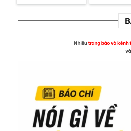
B
Nhiều
trang báo và kênh 
và