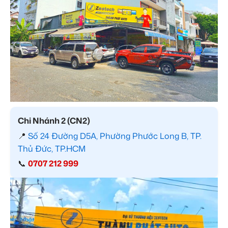
Chi Nhánh 2 (CN2)
📍
Số 24 Đường D5A, Phường Phước Long B, TP.
Thủ Đức, TP.HCM
📞
0707 212 999