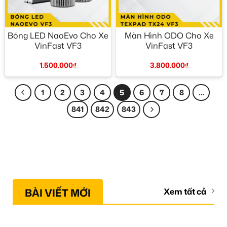
Bóng LED NaoEvo Cho Xe
Màn Hình ODO Cho Xe
VinFast VF3
VinFast VF3
1.500.000
₫
3.800.000
₫
1
2
3
4
5
6
7
8
…
841
842
843
BÀI VIẾT MỚI
Xem tất cả