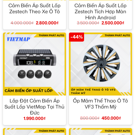
Cảm Biến Áp Suất Lốp
Cảm Biến Áp Suất Lốp
Zestech Theo Xe Ô Tô
Zestech Tích Hợp Màn
Hình Android
4.000.000
₫
2.800.000
₫
3.500.000
₫
2.500.000
₫
-44%
Lắp Đặt Cảm Biến Áp
Ốp Mâm Thể Thao Ô Tô
Suất Lốp VietMap Tại Thủ
VF3 Thẩm Mỹ
Đức
800.000
₫
450.000
₫
1.990.000
₫