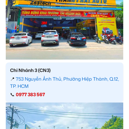
Chi Nhánh 3 (CN3)
📍
753 Nguyễn Ảnh Thủ, Phường Hiệp Thành, Q.12,
TP. HCM
📞
0977 383 567