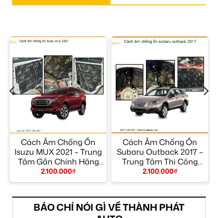
Cách Âm Chống Ồn
Cách Âm Chống Ồn
m
Isuzu MUX 2021 – Trung
Subaru Outback 2017 –
Tâm Gắn Chính Hãng
Trung Tâm Thi Công
Giá Tốt TPHCM
Chính Hãng TPHCM
2.100.000
₫
2.100.000
₫
BÁO CHÍ NÓI GÌ VỀ THÀNH PHÁT