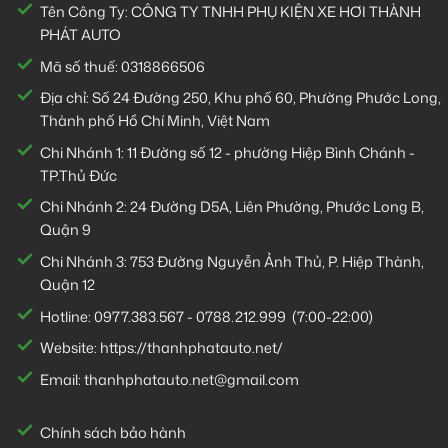
Tên Công Ty: CÔNG TY TNHH PHỤ KIỆN XE HƠI THÀNH
PHÁT AUTO
Mã số thuế: 0318866506
Địa chỉ: Số 24 Đường 250, Khu phố 60, Phường Phước Long,
Thành phố Hồ Chí Minh, Việt Nam
Chi Nhánh 1:
11 Đường số 12 - phường Hiệp Bình Chánh -
TP.Thủ Đức
Chi Nhánh 2:
24 Đường D5A, Liên Phường, Phước Long B,
Quận 9
Chi Nhánh 3:
753 Đường Nguyễn Ảnh Thủ, P. Hiệp Thành,
Quận 12
Hotline:
0977.383.567
-
0788.212.999
(7:00-22:00)
Website:
https://thanhphatauto.net/
Email:
thanhphatauto.net@gmail.com
Chính sách bảo hành