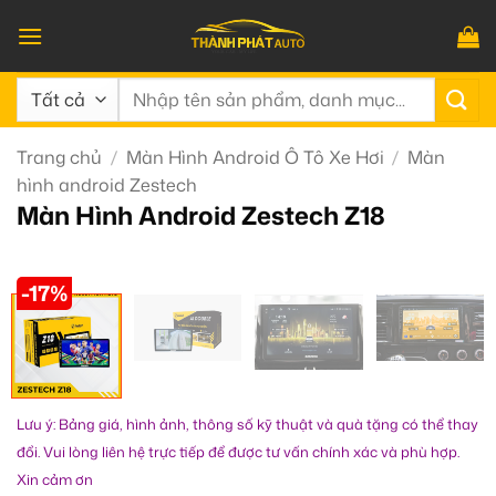
Bỏ
qua
nội
Tìm
dung
kiếm:
Trang chủ
/
Màn Hình Android Ô Tô Xe Hơi
/
Màn
hình android Zestech
Màn Hình Android Zestech Z18
-17%
Lưu ý: Bảng giá, hình ảnh, thông số kỹ thuật và quà tặng có thể thay
đổi. Vui lòng liên hệ trực tiếp để được tư vấn chính xác và phù hợp.
Xin cảm ơn