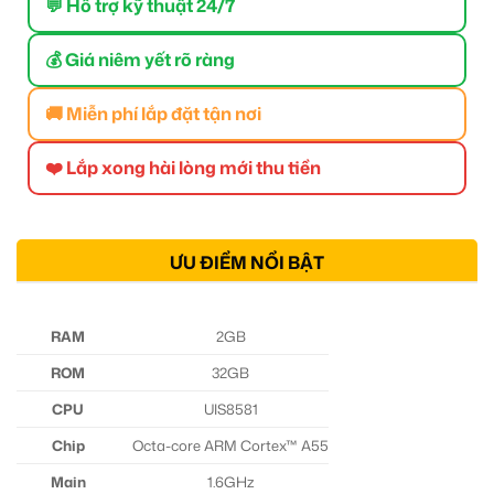
💬 Hỗ trợ kỹ thuật 24/7
💰 Giá niêm yết rõ ràng
🚚 Miễn phí lắp đặt tận nơi
❤️ Lắp xong hài lòng mới thu tiền
ƯU ĐIỂM NỔI BẬT
RAM
2GB
ROM
32GB
CPU
UIS8581
Chip
Octa-core ARM Cortex™ A55
Main
1.6GHz