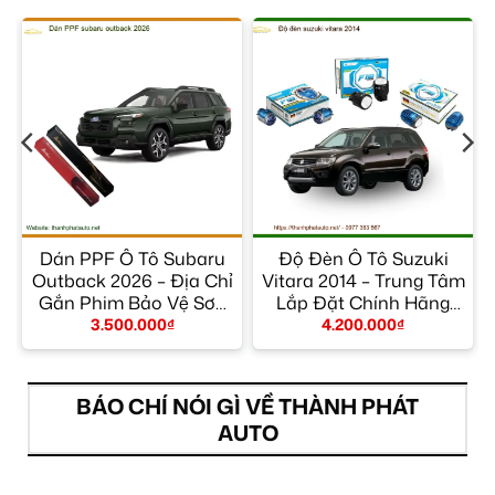
r
Dán PPF Ô Tô Subaru
Độ Đèn Ô Tô Suzuki
m
Outback 2026 – Địa Chỉ
Vitara 2014 – Trung Tâm
Gắn Phim Bảo Vệ Sơn
Lắp Đặt Chính Hãng
Uy Tín TPHCM
TPHCM
3.500.000
₫
4.200.000
₫
BÁO CHÍ NÓI GÌ VỀ THÀNH PHÁT
AUTO