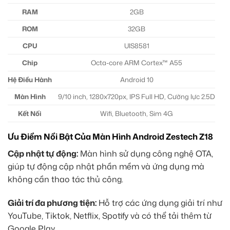
RAM
2GB
ROM
32GB
CPU
UIS8581
Chip
Octa-core ARM Cortex™ A55
Hệ Điều Hành
Android 10
Màn Hình
9/10 inch, 1280x720px, IPS Full HD, Cường lực 2.5D
Kết Nối
Wifi, Bluetooth, Sim 4G
Ưu Điểm Nổi Bật Của Màn Hình Android Zestech Z18
Cập nhật tự động:
Màn hình sử dụng công nghệ OTA,
giúp tự động cập nhật phần mềm và ứng dụng mà
không cần thao tác thủ công.
Giải trí đa phương tiện:
Hỗ trợ các ứng dụng giải trí như
YouTube, Tiktok, Netflix, Spotify và có thể tải thêm từ
Google Play.