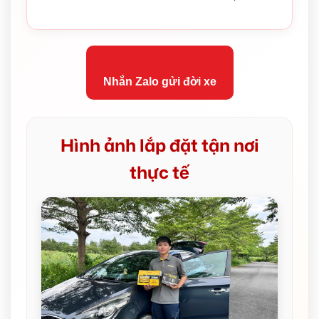
Nhắn Zalo gửi đời xe
Hình ảnh lắp đặt tận nơi
thực tế