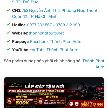
9, TP. Thủ Đức
CN3:
753 Nguyễn Ảnh Thủ, Phường Hiệp Thành,
Quận 12, TP. Hồ Chí Minh
Hotline:
0977 383 567
–
0788 212 999
Website:
thanhphatauto.net
Fanpage:
Facebook Thành Phát Auto
YouTube:
YouTube Thành Phát Auto
Sản phẩm được phân phối chính hãng bởi
Thành Phát
Auto