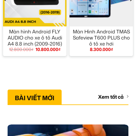
Màn hình Android FLY
Màn Hình Android TMAS
AUDIO cho xe ô tô Audi
Safeview T600 PLUS cho
A4 8.8 inch (2009-2016)
ô tô xe hơi
12.800.000
₫
10.800.000
₫
8.300.000
₫
BÀI VIẾT MỚI
Xem tất cả