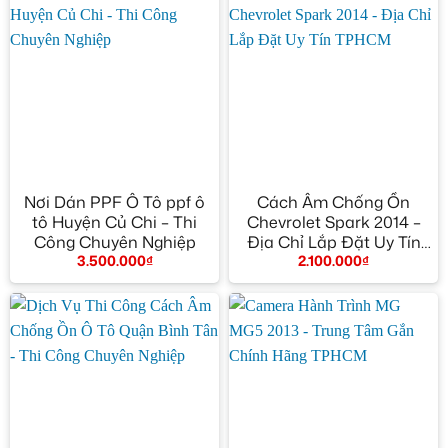
Nơi Dán PPF Ô Tô ppf ô
Cách Âm Chống Ồn
tô Huyện Củ Chi – Thi
Chevrolet Spark 2014 –
Công Chuyên Nghiệp
Địa Chỉ Lắp Đặt Uy Tín
3.500.000
₫
2.100.000
₫
TPHCM