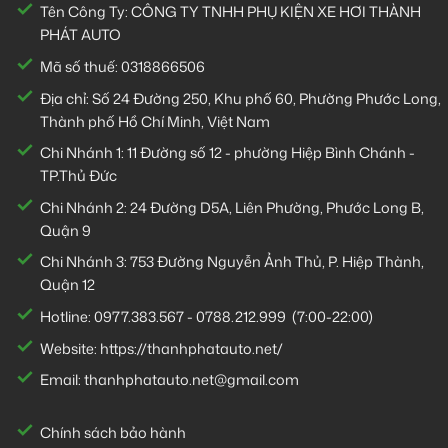
Tên Công Ty: CÔNG TY TNHH PHỤ KIỆN XE HƠI THÀNH
PHÁT AUTO
Mã số thuế: 0318866506
Địa chỉ: Số 24 Đường 250, Khu phố 60, Phường Phước Long,
Thành phố Hồ Chí Minh, Việt Nam
Chi Nhánh 1:
11 Đường số 12 - phường Hiệp Bình Chánh -
TP.Thủ Đức
Chi Nhánh 2:
24 Đường D5A, Liên Phường, Phước Long B,
Quận 9
Chi Nhánh 3:
753 Đường Nguyễn Ảnh Thủ, P. Hiệp Thành,
Quận 12
Hotline:
0977.383.567
-
0788.212.999
(7:00-22:00)
Website:
https://thanhphatauto.net/
Email:
thanhphatauto.net@gmail.com
Chính sách bảo hành