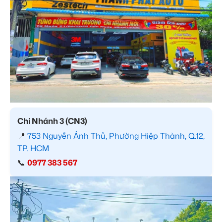
Chi Nhánh 3 (CN3)
📍
753 Nguyễn Ảnh Thủ, Phường Hiệp Thành, Q.12,
TP. HCM
📞
0977 383 567