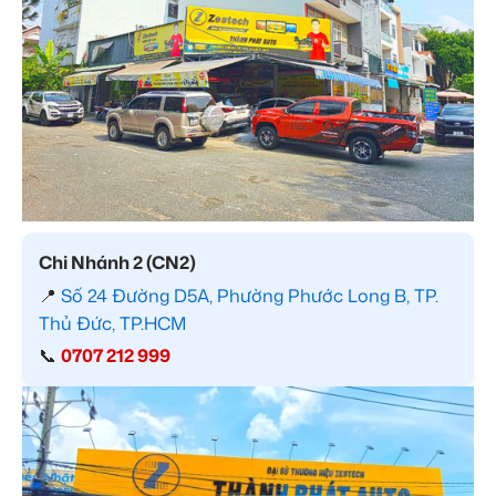
Chi Nhánh 2 (CN2)
📍
Số 24 Đường D5A, Phường Phước Long B, TP.
Thủ Đức, TP.HCM
📞
0707 212 999