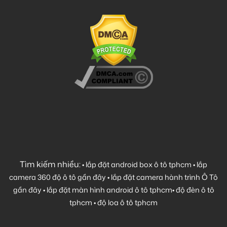
Tìm kiếm nhiều:
•
lắp đặt android box ô tô tphcm
•
lắp
camera 360 độ ô tô gần đây
•
lắp đặt camera hành trình Ô Tô
gần đây
•
lắp đặt màn hình android ô tô tphcm
•
độ đèn ô tô
tphcm
•
độ loa ô tô tphcm