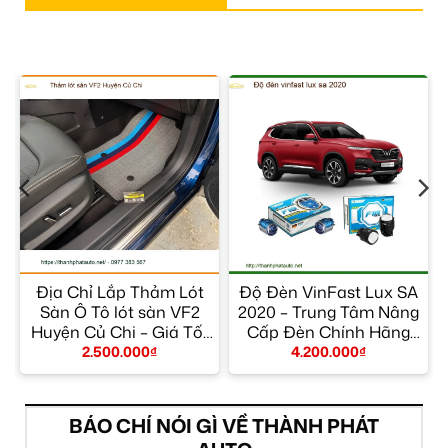
a
Địa Chỉ Lắp Thảm Lót
Độ Đèn VinFast Lux SA
Sàn Ô Tô lót sàn VF2
2020 – Trung Tâm Nâng
Huyện Củ Chi – Giá Tốt
Cấp Đèn Chính Hãng
TPHCM
TPHCM
2.500.000
₫
4.200.000
₫
BÁO CHÍ NÓI GÌ VỀ THÀNH PHÁT