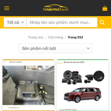
Bỏ
qua
nội
Tìm
dung
kiếm:
Trang chủ
/
Cửa hàng
/
Trang 552