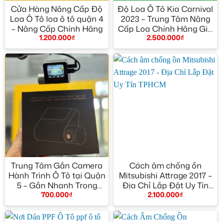
Cửa Hàng Nâng Cấp Độ
Độ Loa Ô Tô Kia Carnival
Loa Ô Tô loa ô tô quận 4
2023 – Trung Tâm Nâng
– Nâng Cấp Chính Hãng
Cấp Loa Chính Hãng Giá
1.200.000
₫
2.500.000
₫
Tốt TPHCM
Trung Tâm Gắn Camera
Cách âm chống ồn
Hành Trình Ô Tô tại Quận
Mitsubishi Attrage 2017 –
5 – Gắn Nhanh Trong
Địa Chỉ Lắp Đặt Uy Tín
700.000
₫
2.100.000
₫
Ngày
TPHCM