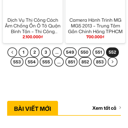
Dịch Vụ Thi Công Cách
Camera Hành Trình MG
Âm Chống Ồn Ô Tô Quận
MG5 2013 – Trung Tâm
Bình Tân – Thi Công
Gắn Chính Hãng TPHCM
2.100.000
₫
700.000
₫
Chuyên Nghiệp
1
2
3
…
549
550
551
552
553
554
555
…
851
852
853
BÀI VIẾT MỚI
Xem tất cả