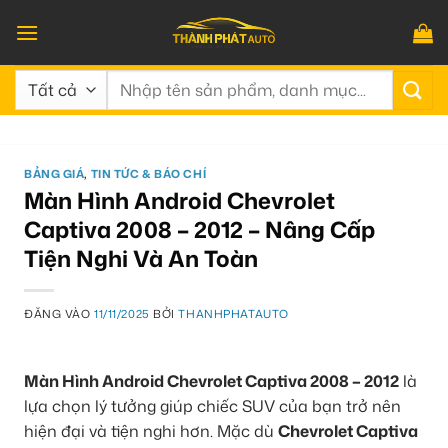
Bỏ
qua
nội
Tìm
dung
kiếm:
BẢNG GIÁ
,
TIN TỨC & BÁO CHÍ
Màn Hình Android Chevrolet
Captiva 2008 – 2012 – Nâng Cấp
Tiện Nghi Và An Toàn
ĐĂNG VÀO
11/11/2025
BỞI
THANHPHATAUTO
Màn Hình Android Chevrolet Captiva 2008 – 2012
là
lựa chọn lý tưởng giúp chiếc SUV của bạn trở nên
hiện đại và tiện nghi hơn. Mặc dù
Chevrolet Captiva