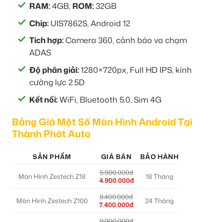
RAM:
4GB,
ROM:
32GB
Chip:
UIS7862S, Android 12
Tích hợp:
Camera 360, cảnh báo va chạm
ADAS
Độ phân giải:
1280×720px, Full HD IPS, kính
cường lực 2.5D
Kết nối:
WiFi, Bluetooth 5.0, Sim 4G
Bảng Giá Một Số Màn Hình Android Tại
Thành Phát Auto
SẢN PHẨM
GIÁ BÁN
BẢO HÀNH
5.900.000đ
Màn Hình Zestech Z18
18 Tháng
4.900.000đ
8.400.000đ
Màn Hình Zestech Z100
24 Tháng
7.400.000đ
9.900.000đ