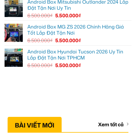
Android Box Mitsubishi Outlander 2024 Lắp
tốt
Đặt Tận Nơi Uy Tín
hơn
6.500.000
₫
5.500.000
₫
Android Box MG ZS 2026 Chính Hãng Giá
Tốt Lắp Đặt Tận Nơi
6.500.000
₫
5.500.000
₫
Android Box Hyundai Tucson 2026 Uy Tín
Lắp Đặt Tận Nơi TPHCM
6.500.000
₫
5.500.000
₫
BÀI VIẾT MỚI
Xem tất cả