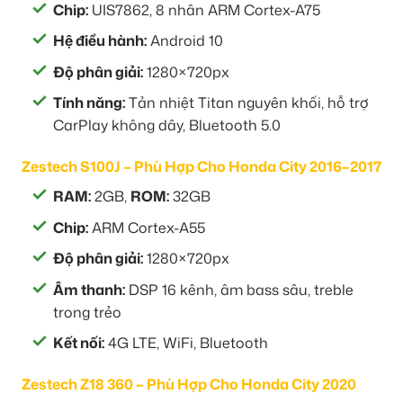
Chip:
UIS7862, 8 nhân ARM Cortex-A75
Hệ điều hành:
Android 10
Độ phân giải:
1280×720px
Tính năng:
Tản nhiệt Titan nguyên khối, hỗ trợ
CarPlay không dây, Bluetooth 5.0
Zestech S100J – Phù Hợp Cho Honda City 2016–2017
RAM:
2GB,
ROM:
32GB
Chip:
ARM Cortex-A55
Độ phân giải:
1280×720px
Âm thanh:
DSP 16 kênh, âm bass sâu, treble
trong trẻo
Kết nối:
4G LTE, WiFi, Bluetooth
Zestech Z18 360 – Phù Hợp Cho Honda City 2020