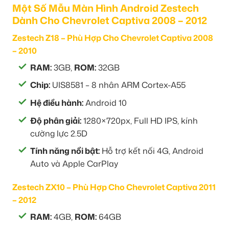
Một Số Mẫu Màn Hình Android Zestech
Dành Cho Chevrolet Captiva 2008 – 2012
Zestech Z18 – Phù Hợp Cho Chevrolet Captiva 2008
– 2010
RAM:
3GB,
ROM:
32GB
Chip:
UIS8581 – 8 nhân ARM Cortex-A55
Hệ điều hành:
Android 10
Độ phân giải:
1280×720px, Full HD IPS, kính
cường lực 2.5D
Tính năng nổi bật:
Hỗ trợ kết nối 4G, Android
Auto và Apple CarPlay
Zestech ZX10 – Phù Hợp Cho Chevrolet Captiva 2011
– 2012
RAM:
4GB,
ROM:
64GB