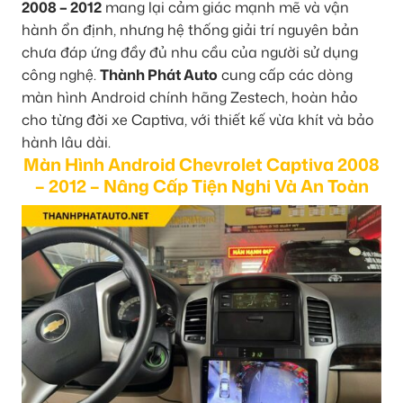
2008 – 2012
mang lại cảm giác mạnh mẽ và vận
hành ổn định, nhưng hệ thống giải trí nguyên bản
chưa đáp ứng đầy đủ nhu cầu của người sử dụng
công nghệ.
Thành Phát Auto
cung cấp các dòng
màn hình Android chính hãng Zestech, hoàn hảo
cho từng đời xe Captiva, với thiết kế vừa khít và bảo
hành lâu dài.
Màn Hình Android Chevrolet Captiva 2008
– 2012 – Nâng Cấp Tiện Nghi Và An Toàn