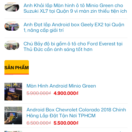
Kiên
có
Anh Khải lắp Màn hình ô tô Minio Green cho
nâng
bình
cấp
luận
Suzuki XL7 tại Quận 9 vì màn zin thiếu tiện ích
Màn
ở
hình
Anh
Không
Minio
Tấn
có
Anh Đạt lắp Android box Geely EX2 tại Quận
Green
lắp
bình
cho
màn
luận
1, nâng cấp giải trí
Honda
hình
ở
CRV
Minio
Anh
Không
tại
Green
Khải
có
Chú Bảy độ bi gầm ô tô cho Ford Everest tại
Thủ
cho
lắp
bình
Đức
Honda
Màn
luận
Thủ Đức cần ánh sáng tốt hơn
vì
CR-
hình
ở
màn
V
ô
Anh
Không
zin
ở
tô
Đạt
có
giới
Quận
Minio
lắp
bình
hạn
12
Green
Android
SẢN PHẨM
luận
cho
box
ở
Suzuki
Geely
Chú
XL7
EX2
Bảy
tại
tại
độ
Màn Hình Android Minio Green
Quận
Quận
bi
9
1,
gầm
5.900.000
₫
4.900.000
₫
vì
nâng
ô
màn
cấp
tô
zin
giải
cho
thiếu
trí
Ford
tiện
Everest
Android Box Chevrolet Colorado 2018 Chính
ích
tại
Hãng Lắp Đặt Tận Nơi TPHCM
Thủ
Đức
6.500.000
₫
5.500.000
₫
cần
ánh
sáng