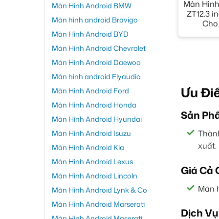
Màn Hình
Màn Hình Android BMW
ZT12.3 
Màn hình android Bravigo
Cho 
Màn Hình Android BYD
Màn Hình Android Chevrolet
Màn Hình Android Daewoo
Màn hình android Flyaudio
Ưu Đi
Màn Hình Android Ford
Màn Hình Android Honda
Sản Ph
Màn Hình Android Hyundai
Màn Hình Android Isuzu
Thành
xuất.
Màn Hình Android Kia
Màn Hình Android Lexus
Giá Cả 
Màn Hình Android Lincoln
Màn h
Màn Hình Android Lynk & Co
Màn Hình Android Marserati
Dịch Vụ
Màn Hình Android Maserati