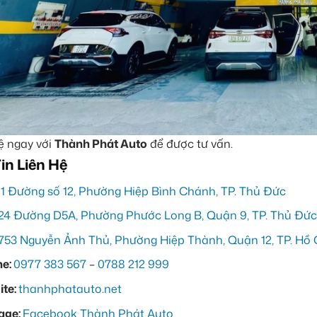
ệ ngay với
Thành Phát Auto
để được tư vấn.
in Liên Hệ
11 Đường số 12, Phường Hiệp Bình Chánh, TP. Thủ Đức
24 Đường D5A, Phường Phước Long B, Quận 9, TP. Thủ Đức
753 Nguyễn Ảnh Thủ, Phường Hiệp Thành, Quận 12, TP. Hồ 
ne:
0977 383 567
–
0788 212 999
te:
thanhphatauto.net
age:
Facebook Thành Phát Auto