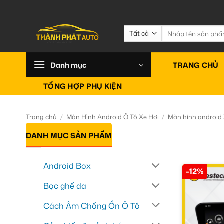
Bỏ
qua
nội
Tìm
kiếm:
dung
Danh mục
TRANG CHỦ
TỔNG HỢP PHỤ KIỆN
Trang chủ
/
Màn Hình Android Ô Tô Xe Hơi
/
Màn hình android
DANH MỤC SẢN PHẨM
Android Box
-12%
Bọc ghế da
Cách Âm Chống Ồn Ô Tô