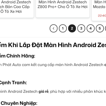
 Android Zestech
Màn Hình Android Zestech
Màn H
inch Bản Cao Cấp
Z800 Pro+ Cho Ô Tô Xe Hơi
Mazda
Ô Tô Xe Hơi
22.4
1
2
3
4
5
ểm Khi Lắp Đặt Màn Hình Android Ze
ẩm Chính Hãng:
 Phát Auto cam kết cung cấp màn hình Android Zestech
Cạnh Tranh:
ình Android Zestech
giá rẻ
, phù hợp với nhiều phân khúc 
 Chuyên Nghiệp: