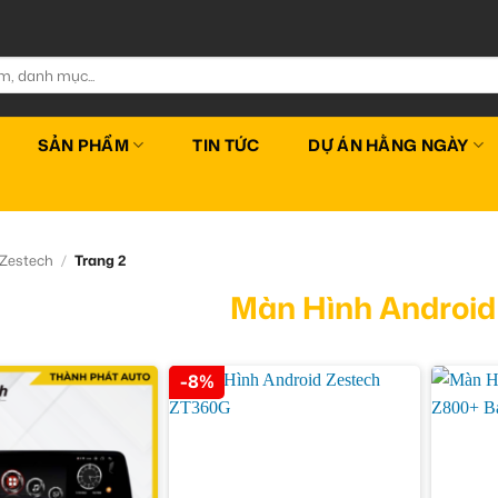
SẢN PHẨM
TIN TỨC
DỰ ÁN HẰNG NGÀY
 Zestech
/
Trang 2
Màn Hình Android
-8%