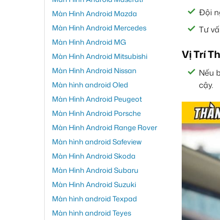
Đội n
Màn Hình Android Mazda
Màn Hình Android Mercedes
Tư vấ
Màn Hình Android MG
Vị Trí T
Màn Hình Android Mitsubishi
Màn Hình Android Nissan
Nếu b
Màn hình android Oled
cậy.
Màn Hình Android Peugeot
Màn Hình Android Porsche
Màn Hình Android Range Rover
Màn hình android Safeview
Màn Hình Android Skoda
Màn Hình Android Subaru
Màn Hình Android Suzuki
Màn hình android Texpad
Màn hình android Teyes