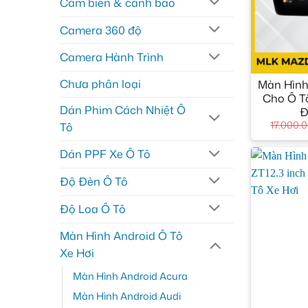
Cảm biến & cảnh báo
Camera 360 độ
Camera Hành Trình
+
Chưa phân loại
Màn Hình
Cho Ô T
Dán Phim Cách Nhiệt Ô
Đ
17.000.
Tô
Dán PPF Xe Ô Tô
Độ Đèn Ô Tô
Độ Loa Ô Tô
Màn Hình Android Ô Tô
Xe Hơi
Màn Hình Android Acura
+
Màn Hình Android Audi