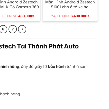
ình Android Zestech
Màn Hình Android Zestech
 MLK Có Camera 360
S100J cho ô tô xe hơi
00.000
₫
20.400.000
₫
7.400.000
₫
6.400.000
₫
6
7
stech Tại Thành Phát Auto
chính hãng
, đầy đủ giấy tờ
bảo hành
từ nhà sản
khách hàng.