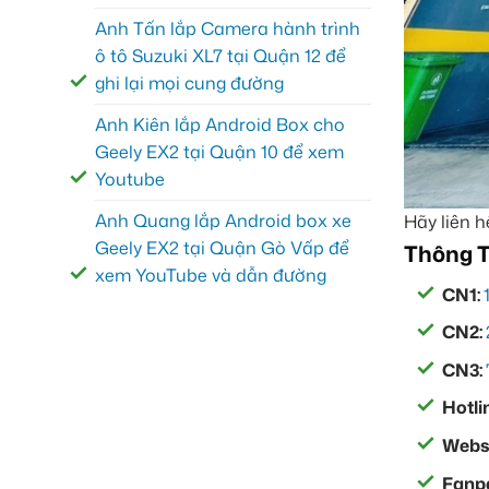
Anh Tấn lắp Camera hành trình
ô tô Suzuki XL7 tại Quận 12 để
ghi lại mọi cung đường
Anh Kiên lắp Android Box cho
Geely EX2 tại Quận 10 để xem
Youtube
Anh Quang lắp Android box xe
Hãy liên h
Geely EX2 tại Quận Gò Vấp để
Thông T
xem YouTube và dẫn đường
CN1:
CN2:
CN3:
Hotli
Websi
Fanp