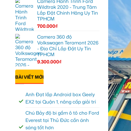
Camera Hành Trình Ford
Wildtrak 2020 - Trung Tâm
Lắp Đặt Chính Hãng Uy Tín
TPHCM
700.000
₫
Camera 360 độ
Volkswagen Teramont 2026
- Địa Chỉ Lắp Đặt Uy Tín
TPHCM
9.300.000
₫
BÀI VIẾT MỚI
Anh Đạt lắp Android box Geely
EX2 tại Quận 1, nâng cấp giải trí
Chú Bảy độ bi gầm ô tô cho Ford
Everest tại Thủ Đức cần ánh
sáng tốt hơn