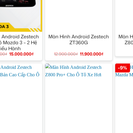
+
+
 Android Zestech
Màn Hình Android Zestech
Màn H
ô Mazda 3 – 2 Hệ
ZT360G
Z80
iều Hành
12.900.000
₫
11.900.000
₫
000
₫
15.000.000
₫
-9%
+
+