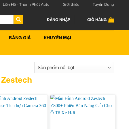
Liên Hệ – Thành Phát Auto
Giới thiệu
Tuyển Dụng
ĐĂNG NHẬP
GIỎ HÀNG
BẢNG GIÁ
KHUYẾN MẠI
 Zestech