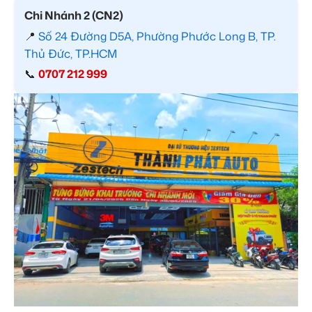
Chi Nhánh 2 (CN2)
📍
Số 24 Đường D5A, Phường Phước Long B, TP.
Thủ Đức, TP.HCM
📞
0707 212 999