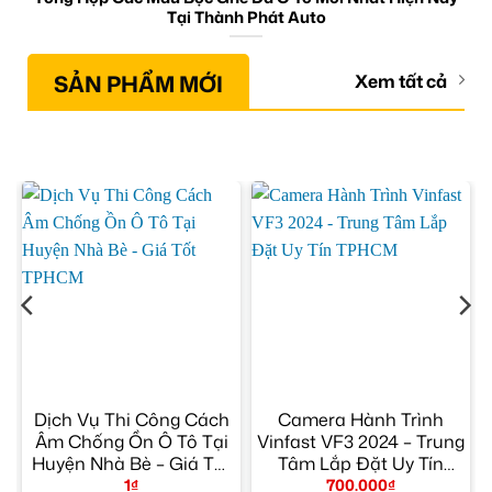
Tại Thành Phát Auto
SẢN PHẨM MỚI
Xem tất cả
Dịch Vụ Thi Công Cách
Camera Hành Trình
a
Âm Chống Ồn Ô Tô Tại
Vinfast VF3 2024 – Trung
Huyện Nhà Bè – Giá Tốt
Tâm Lắp Đặt Uy Tín
TPHCM
TPHCM
1
₫
700.000
₫