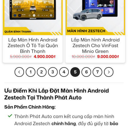
Lắp Màn Hình Android
Lắp Màn hình Android
Zestech Ô Tô Tại Quận
Zestech Cho VinFast
Bình Thạnh
Minio Green
5.900.000
₫
4.900.000
₫
10.000.000
₫
9.000.000
₫
1
2
3
4
5
6
7
Ưu Điểm Khi Lắp Đặt Màn Hình Android
Zestech Tại Thành Phát Auto
Sản Phẩm Chính Hãng:
Thành Phát Auto cam kết cung cấp màn hình
Android Zestech
chính hãng
, đầy đủ giấy tờ
bảo