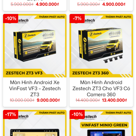
5.900.000
₫
4.900.000
₫
5.900.000
₫
4.900.000
₫
-10%
-7%
Màn Hình Android Xe
Màn Hình Android
VinFast VF3 – Zestech
Zestech ZT3 Cho VF3 Có
ZT3
Camera 360
10.000.000
₫
9.000.000
₫
14.400.000
₫
13.400.000
₫
-17%
-10%