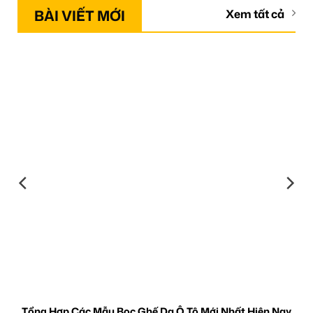
BÀI VIẾT MỚI
Xem tất cả
Tổng Hợp Các Mẫu Bọc Ghế Da Ô Tô Mới Nhất Hiện Nay