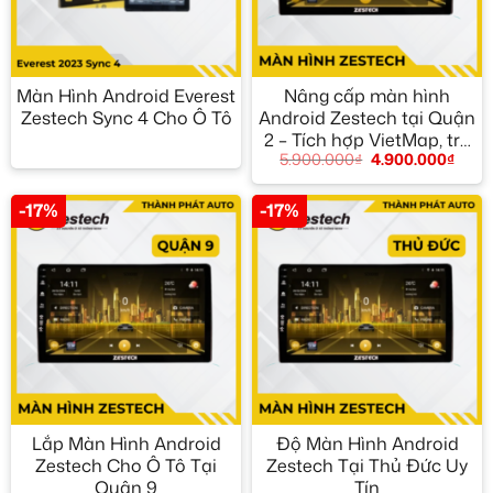
Màn Hình Android Everest
Nâng cấp màn hình
Zestech Sync 4 Cho Ô Tô
Android Zestech tại Quận
2 – Tích hợp VietMap, trợ
5.900.000
₫
4.900.000
₫
lý ảo
-17%
-17%
Lắp Màn Hình Android
Độ Màn Hình Android
Zestech Cho Ô Tô Tại
Zestech Tại Thủ Đức Uy
Quận 9
Tín