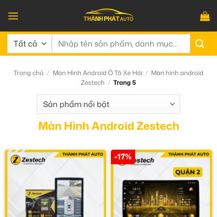
Bỏ
qua
nội
Tìm
dung
kiếm:
Trang chủ
/
Màn Hình Android Ô Tô Xe Hơi
/
Màn hình android
Zestech
/
Trang 5
Màn Hình Android Zestech
-17%