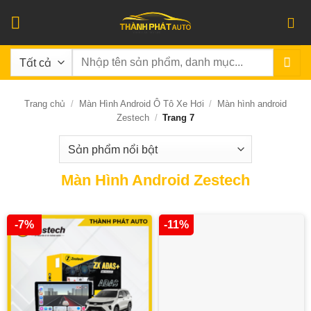
Bỏ
qua
nội
Tìm
dung
kiếm:
Trang chủ
/
Màn Hình Android Ô Tô Xe Hơi
/
Màn hình android
Zestech
/
Trang 7
Màn Hình Android Zestech
-7%
-11%