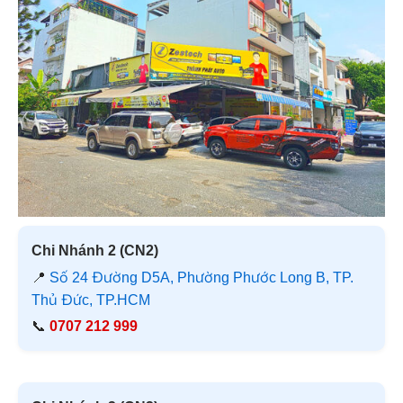
Chi Nhánh 2 (CN2)
📍
Số 24 Đường D5A, Phường Phước Long B, TP.
Thủ Đức, TP.HCM
📞
0707 212 999