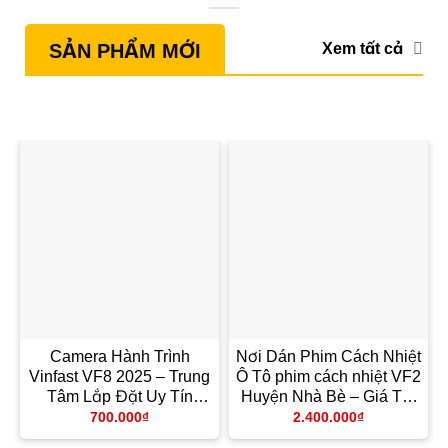
Xem tất cả
SẢN PHẨM MỚI
Camera Hành Trình
Nơi Dán Phim Cách Nhiệt
Vinfast VF8 2025 – Trung
Ô Tô phim cách nhiệt VF2
Tâm Lắp Đặt Uy Tín
Huyện Nhà Bè – Giá Tốt
TPHCM
TPHCM
700.000
₫
2.400.000
₫