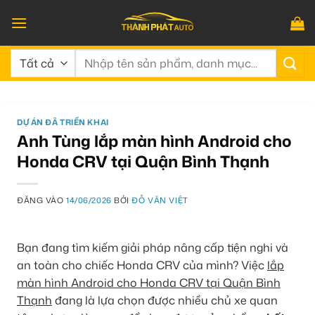
Bỏ
qua
nội
Tìm
dung
kiếm:
DỰ ÁN ĐÃ TRIỂN KHAI
Anh Tùng lắp màn hình Android cho
Honda CRV tại Quận Bình Thạnh
ĐĂNG VÀO
14/06/2026
BỞI
ĐỖ VĂN VIỆT
Bạn đang tìm kiếm giải pháp nâng cấp tiện nghi và
an toàn cho chiếc Honda CRV của mình? Việc
lắp
màn hình Android cho Honda CRV tại Quận Bình
Thạnh
đang là lựa chọn được nhiều chủ xe quan