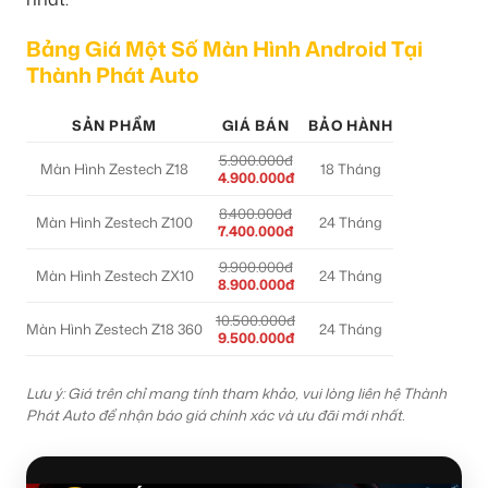
Bảng Giá Một Số Màn Hình Android Tại
Thành Phát Auto
SẢN PHẨM
GIÁ BÁN
BẢO HÀNH
5.900.000đ
Màn Hình Zestech Z18
18 Tháng
4.900.000đ
8.400.000đ
Màn Hình Zestech Z100
24 Tháng
7.400.000đ
9.900.000đ
Màn Hình Zestech ZX10
24 Tháng
8.900.000đ
10.500.000đ
Màn Hình Zestech Z18 360
24 Tháng
9.500.000đ
Lưu ý: Giá trên chỉ mang tính tham khảo, vui lòng liên hệ Thành
Phát Auto để nhận báo giá chính xác và ưu đãi mới nhất.