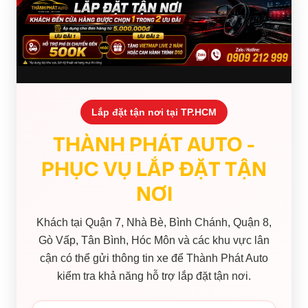
Lắp đặt tận nơi tại TP.HCM
THÀNH PHÁT AUTO -
PHỤC VỤ LẮP ĐẶT TẬN
NƠI
Khách tại Quận 7, Nhà Bè, Bình Chánh, Quận 8,
Gò Vấp, Tân Bình, Hóc Môn và các khu vực lân
cận có thể gửi thông tin xe để Thành Phát Auto
kiểm tra khả năng hỗ trợ lắp đặt tận nơi.