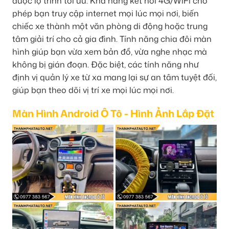
được lộ trình tối ưu. Khả năng kết nối 4G/WiFi cho
phép bạn truy cập internet mọi lúc mọi nơi, biến
chiếc xe thành một văn phòng di động hoặc trung
tâm giải trí cho cả gia đình. Tính năng chia đôi màn
hình giúp bạn vừa xem bản đồ, vừa nghe nhạc mà
không bị gián đoạn. Đặc biệt, các tính năng như
định vị quản lý xe từ xa mang lại sự an tâm tuyệt đối,
giúp bạn theo dõi vị trí xe mọi lúc mọi nơi.
Màn Hình Android Ô Tô - Hình Ảnh Lắp Đặt