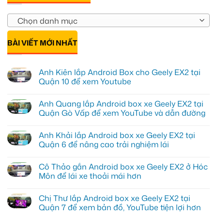
Chọn danh mục
BÀI VIẾT MỚI NHẤT
Anh Kiên lắp Android Box cho Geely EX2 tại
Quận 10 để xem Youtube
Không
có
Anh Quang lắp Android box xe Geely EX2 tại
bình
luận
Quận Gò Vấp để xem YouTube và dẫn đường
ở
Anh
Không
Kiên
có
Anh Khải lắp Android box xe Geely EX2 tại
lắp
bình
Android
luận
Quận 6 để nâng cao trải nghiệm lái
Box
ở
cho
Anh
Không
Geely
Quang
có
Cô Thảo gắn Android box xe Geely EX2 ở Hóc
EX2
lắp
bình
tại
Android
luận
Môn để lái xe thoải mái hơn
Quận
box
ở
10
xe
Anh
Không
để
Geely
Khải
có
Chị Thư lắp Android box xe Geely EX2 tại
xem
EX2
lắp
bình
Youtube
tại
Android
luận
Quận 7 để xem bản đồ, YouTube tiện lợi hơn
Quận
box
ở