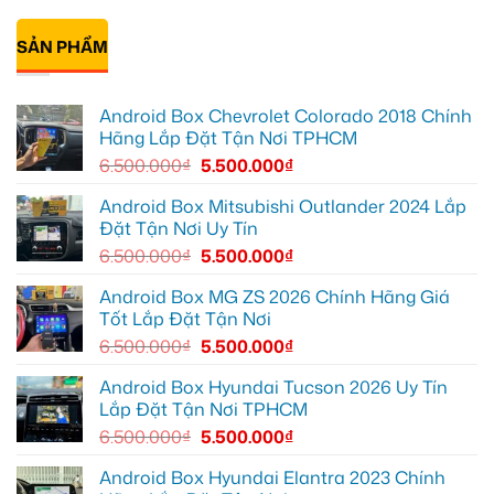
Gò
xe
Cô
Không
Vấp
Geely
Thảo
có
để
EX2
gắn
bình
xem
tại
Android
SẢN PHẨM
luận
YouTube
Quận
box
ở
và
6
xe
Chị
dẫn
để
Geely
Thư
đường
nâng
EX2
lắp
Android Box Chevrolet Colorado 2018 Chính
cao
ở
Android
trải
Hóc
box
Hãng Lắp Đặt Tận Nơi TPHCM
nghiệm
Môn
xe
lái
để
Geely
6.500.000
₫
5.500.000
₫
lái
EX2
xe
tại
thoải
Quận
Android Box Mitsubishi Outlander 2024 Lắp
mái
7
Đặt Tận Nơi Uy Tín
hơn
để
xem
6.500.000
₫
5.500.000
₫
bản
đồ,
YouTube
Android Box MG ZS 2026 Chính Hãng Giá
tiện
Tốt Lắp Đặt Tận Nơi
lợi
hơn
6.500.000
₫
5.500.000
₫
Android Box Hyundai Tucson 2026 Uy Tín
Lắp Đặt Tận Nơi TPHCM
6.500.000
₫
5.500.000
₫
Android Box Hyundai Elantra 2023 Chính