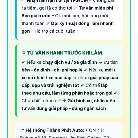
✅
Nhận làm tận nơi tại TP.HCM
– Không cần
ra tiệm, gọi là có thợ tới ✅
Tư vấn miễn phí –
Báo giá trước
– Ok mới làm, hài lòng mới
thanh toán ✅
Đội kỹ thuật đông, làm nhanh
gọn
– Hỗ trợ cả cuối tuần
💡 TƯ VẤN NHANH TRƯỚC KHI LÀM
✔ Nếu xe
chạy dịch vụ / xe gia đình
→ ưu tiên
bền – ổn định – chi phí hợp lý
✔ Nếu xe
mới /
xe cá nhân / xe cao cấp
→ chọn
giải pháp cao
cấp, đẹp và trải nghiệm tốt
✔ Có thể
lắp
theo nhu cầu, làm từng phần hoặc trọn gói
✔
Chưa biết chọn gì? →
Gửi hình xe, nhân viên
tư vấn đúng giải pháp – đúng ngân sách
📍
Hệ thống Thành Phát Auto:
• CN1: 11
Đường số 12, Phường Hiệp Bình Chánh, TP.