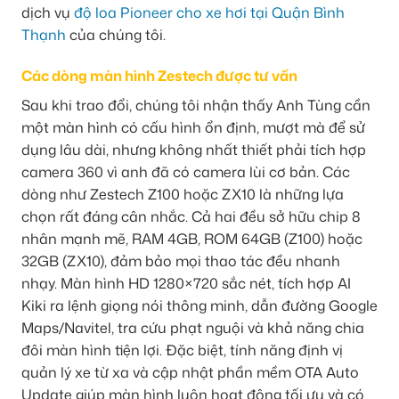
dịch vụ
độ loa Pioneer cho xe hơi tại Quận Bình
Thạnh
của chúng tôi.
Các dòng màn hình Zestech được tư vấn
Sau khi trao đổi, chúng tôi nhận thấy Anh Tùng cần
một màn hình có cấu hình ổn định, mượt mà để sử
dụng lâu dài, nhưng không nhất thiết phải tích hợp
camera 360 vì anh đã có camera lùi cơ bản. Các
dòng như Zestech Z100 hoặc ZX10 là những lựa
chọn rất đáng cân nhắc. Cả hai đều sở hữu chip 8
nhân mạnh mẽ, RAM 4GB, ROM 64GB (Z100) hoặc
32GB (ZX10), đảm bảo mọi thao tác đều nhanh
nhạy. Màn hình HD 1280×720 sắc nét, tích hợp AI
Kiki ra lệnh giọng nói thông minh, dẫn đường Google
Maps/Navitel, tra cứu phạt nguội và khả năng chia
đôi màn hình tiện lợi. Đặc biệt, tính năng định vị
quản lý xe từ xa và cập nhật phần mềm OTA Auto
Update giúp màn hình luôn hoạt động tối ưu và có