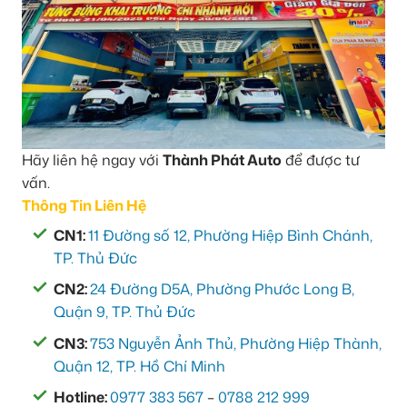
Hãy liên hệ ngay với
Thành Phát Auto
để được tư
vấn.
Thông Tin Liên Hệ
CN1:
11 Đường số 12, Phường Hiệp Bình Chánh,
TP. Thủ Đức
CN2:
24 Đường D5A, Phường Phước Long B,
Quận 9, TP. Thủ Đức
CN3:
753 Nguyễn Ảnh Thủ, Phường Hiệp Thành,
Quận 12, TP. Hồ Chí Minh
Hotline:
0977 383 567
–
0788 212 999